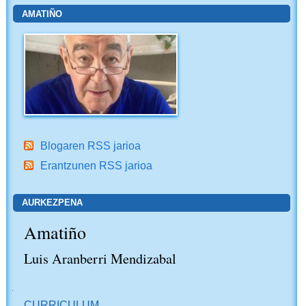
AMATIÑO
Blogaren RSS jarioa
Erantzunen RSS jarioa
AURKEZPENA
Amatiño
Luis Aranberri Mendizabal
NABIGAZIOA
CURRICULUM