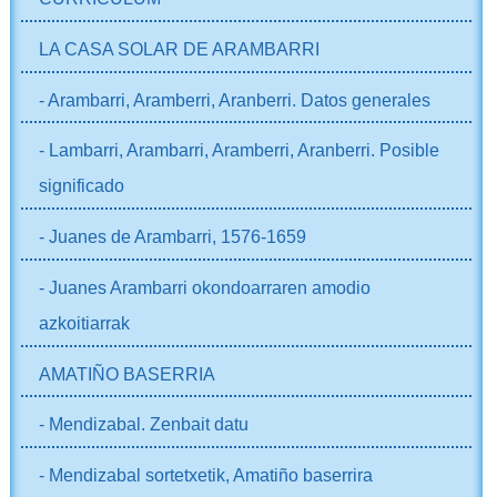
LA CASA SOLAR DE ARAMBARRI
- Arambarri, Aramberri, Aranberri. Datos generales
- Lambarri, Arambarri, Aramberri, Aranberri. Posible
significado
- Juanes de Arambarri, 1576-1659
- Juanes Arambarri okondoarraren amodio
azkoitiarrak
AMATIÑO BASERRIA
- Mendizabal. Zenbait datu
- Mendizabal sortetxetik, Amatiño baserrira