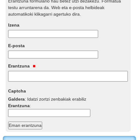
Erantzuna formulario hau betez utzi dezakezu. Formatua
testu arruntarena da. Web eta e-posta helbideak
automatikoki klikagarri agertuko dira.
Izena
E-posta
Erantzuna
Captcha
Galdera
:
Idatzi zortzi zenbakiak erabiliz
Erantzuna
: