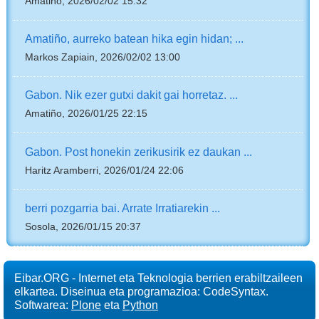
Amatiño, 2026/02/02 15:32
Amatiño, aurreko batean hika egin hidan; ...
Markos Zapiain, 2026/02/02 13:00
Gabon. Nik ezer gutxi dakit gai horretaz. ...
Amatiño, 2026/01/25 22:15
Gabon. Post honekin zerikusirik ez daukan ...
Haritz Aramberri, 2026/01/24 22:06
berri pozgarria bai. Arrate Irratiarekin ...
Sosola, 2026/01/15 20:37
Eibar.ORG - Internet eta Teknologia berrien erabiltzaileen
elkartea. Diseinua eta programazioa: CodeSyntax.
Softwarea:
Plone
eta
Python