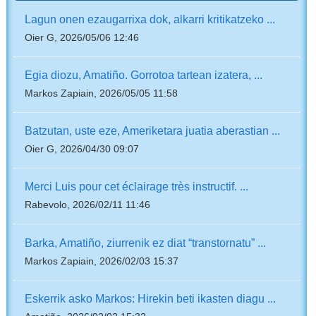
Lagun onen ezaugarrixa dok, alkarri kritikatzeko ...
Oier G, 2026/05/06 12:46
Egia diozu, Amatiño. Gorrotoa tartean izatera, ...
Markos Zapiain, 2026/05/05 11:58
Batzutan, uste eze, Ameriketara juatia aberastian ...
Oier G, 2026/04/30 09:07
Merci Luis pour cet éclairage très instructif. ...
Rabevolo, 2026/02/11 11:46
Barka, Amatiño, ziurrenik ez diat “transtornatu” ...
Markos Zapiain, 2026/02/03 15:37
Eskerrik asko Markos: Hirekin beti ikasten diagu ...