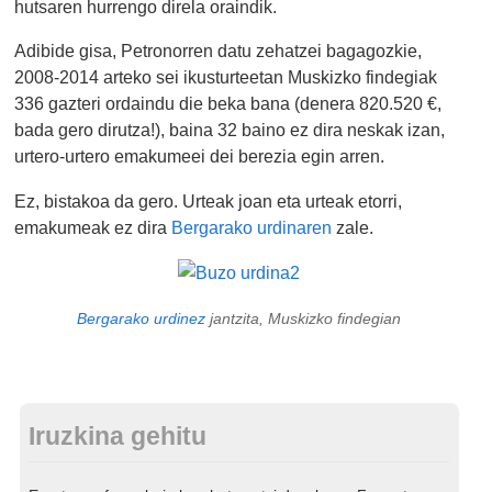
hutsaren hurrengo direla oraindik.
Adibide gisa, Petronorren datu zehatzei bagagozkie,
2008-2014 arteko sei ikusturteetan Muskizko findegiak
336 gazteri ordaindu die beka bana (denera 820.520 €,
bada gero dirutza!), baina 32 baino ez dira neskak izan,
urtero-urtero emakumeei dei berezia egin arren.
Ez, bistakoa da gero. Urteak joan eta urteak etorri,
emakumeak ez dira
Bergarako urdinaren
zale.
Bergarako urdinez
jantzita, Muskizko findegian
Iruzkina gehitu