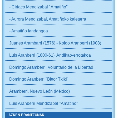
- Ciriaco Mendizabal "Amatiño"
- Aurora Mendizabal, Amatiñoko kaletarra
- Amatiño fandangoa
Juanes Arambarri (1576) - Koldo Aranberri (1908)
Luis Aranberri (1800-61), Andikao-errotakoa
Domingo Aramberri, Voluntario de la Libertad
Domingo Aranberri "Bittor Txiki"
Aramberri. Nuevo León (México)
Luis Aranberri Mendizabal "Amatiño"
AZKEN ERANTZUNAK