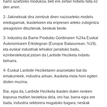
harro azaltzeko modukoa, beti ere zertan hobetu falta ez
den arren.
2- Jakinekoak dira zeintzuk diren nazioarteko modelu
eredugarriak, ikastetxeen eta enpresen arteko zubigintza
areagotzen dituztenak, besteak beste.
3- Industria da Barne Produktu Gordinaren %24a Euskal
Autonomiaren Erkidegoan (Europar Batasunean, %19),
eta euskal industriak lehiakor jarraituko badu,
ezinbestekotzat jotzen da Lanbide Heziketa indartu
beharra.
4- Euskal Lanbide Heziketaren arazoetako bat da
emakumeek, industria arloan, ikasketa-mota honi egiten
dioten muzina.
Bai, egia da, Lanbide Heziketa ikasten duten nesken
kopurua mutilen bestekoa dela, oro har, baina egia ere
bada, industria sektorera mugatuko bagara, neskak