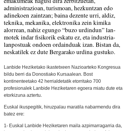
emakumeak nagusi dira zerbitzuetan,
administrazioan, turismoan, hezkuntzan edo
adinekoen zaintzan; baina dezente urri, aldiz,
teknika, mekanika, elektronika zein kimika
alorrean, nahiz egungo “buzo urdindun” lan-
motek indar fisikorik eskatu ez, eta industria-
lanpostuak ondoen ordainduak izan. Bistan da,
neskatilek ez dute Bergarako urdina gustuko.
Lanbide Heziketako ikastetxeen Nazioarteko Kongresua
bildu berri da Donostiako Kursaalean. Bost
kontinenteetako 42 herrialdetatik etorritako 700
profesionalek Lanbide Heziketaren egoera miatu dute eta
etorkizuna aztertu.
Euskal ikuspegitik, hiruzpalau maratila nabarmendu dira
batez ere:
1- Euskal Lanbide Heziketaren maila azpimarragarria da,