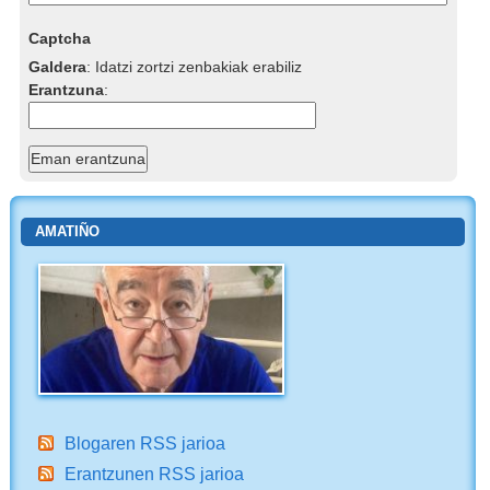
Captcha
Galdera
:
Idatzi zortzi zenbakiak erabiliz
Erantzuna
:
AMATIÑO
Blogaren RSS jarioa
Erantzunen RSS jarioa