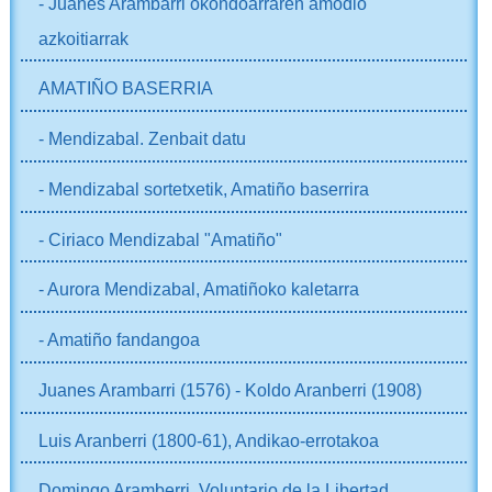
- Juanes Arambarri okondoarraren amodio
azkoitiarrak
AMATIÑO BASERRIA
- Mendizabal. Zenbait datu
- Mendizabal sortetxetik, Amatiño baserrira
- Ciriaco Mendizabal "Amatiño"
- Aurora Mendizabal, Amatiñoko kaletarra
- Amatiño fandangoa
Juanes Arambarri (1576) - Koldo Aranberri (1908)
Luis Aranberri (1800-61), Andikao-errotakoa
Domingo Aramberri, Voluntario de la Libertad