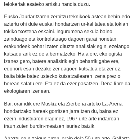
lelokeriak esateko arrisku handia duzu.
Eusko Jaurlaritzaren zerbitzu teknikoek astean behin-edo
aztertu ohi dute euskal hondartzen ur-kalitatea eta tokian
tokiko txostena eskaini. Ingurumena sekula baino
zainduago eta kontrolatuago dagoen garai honetan,
erakundeek behar izaten dituzte analisiak egin, ezelango
kutsadurarik ez dela bermatzeko. Hala ere, ekologista
izanez gero, batere analisirik egin beharrik gabe ere,
edonork esan dezake zer dagoen kutsatua eta zer ez,
baita bide batez ustezko kutsatzailearen izena prezio
berean salatu ere. Eta ez da ezer pasatzen. Dena libre da
ekologiaren izenean.
Bai, oraindik ere Muskiz eta Zierbena arteko La-Arena
hondartzako hareak gorritzen jarraitzen du, baina ez
ezein industriaren eraginez, 1967 urte arte indarrean
iraun zuten burdin-meatzen isuriez baizik.
Ahaztu egin zaigun arren, orain dela 50 urte arte, Gallarta