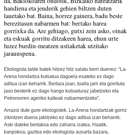
da, Bakiokoaren ondotik, Bizkaiko hareatzarik
handiena eta jenderik gehien biltzen duten
lauetako bat. Baina, horrez gainera, badu beste
berezitasun nabarmen bat: bertako harea
gorrixka da. Are gehiago, gutxi zein asko, oinak
eta eskuak gorritu ditzakeen harea, ehun urte
luzez burdin-meatzen ustiaketak utzitako
jaraunspena.
Ekologista talde batek hitzez hitz salatu berri duenez: “La-
Arena hondartza kutsatua dagoela esateko ez dago
aditua izan beharrik. Bertara joan, toalla jarri eta gorrituta
jaso besterik ez dago hango kutsaduraz jabetzeko eta
Petronorren ageriko kalteak nabarmentzeko”.
Arrazoi dute gure ekologistek. La-Arena hondartzak gorriz
zikintzen duena jakitzeko ez dago aditua izan beharrik.
Aski dateke bertakoa edo zaharra izatea. Haatik,
kanpokoa, gaztea edo ekologista ausarta bazara,