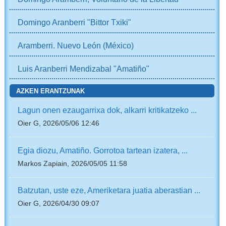
Domingo Aranberri "Bittor Txiki"
Aramberri. Nuevo León (México)
Luis Aranberri Mendizabal "Amatiño"
AZKEN ERANTZUNAK
Lagun onen ezaugarrixa dok, alkarri kritikatzeko ...
Oier G, 2026/05/06 12:46
Egia diozu, Amatiño. Gorrotoa tartean izatera, ...
Markos Zapiain, 2026/05/05 11:58
Batzutan, uste eze, Ameriketara juatia aberastian ...
Oier G, 2026/04/30 09:07