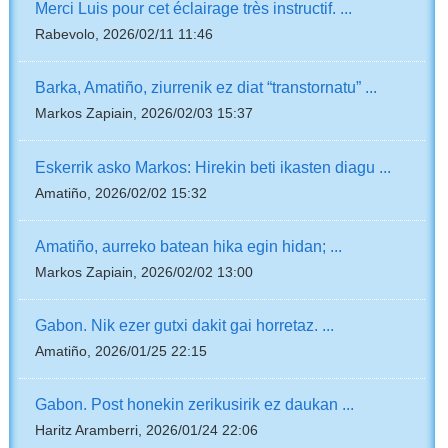
Merci Luis pour cet éclairage très instructif. ...
Rabevolo, 2026/02/11 11:46
Barka, Amatiño, ziurrenik ez diat “transtornatu” ...
Markos Zapiain, 2026/02/03 15:37
Eskerrik asko Markos: Hirekin beti ikasten diagu ...
Amatiño, 2026/02/02 15:32
Amatiño, aurreko batean hika egin hidan; ...
Markos Zapiain, 2026/02/02 13:00
Gabon. Nik ezer gutxi dakit gai horretaz. ...
Amatiño, 2026/01/25 22:15
Gabon. Post honekin zerikusirik ez daukan ...
Haritz Aramberri, 2026/01/24 22:06