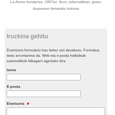
La-Arena hondartza, 1967an. Ikusi, ezkerraldean, goian,
itsasoaren benetako kolorea
Iruzkina gehitu
Erantzuna formulario hau betez utzi dezakezu. Formatua
testu arruntarena da. Web eta e-posta helbideak
automatikoki klikagarri agertuko dira.
Izena
E-posta
Erantzuna