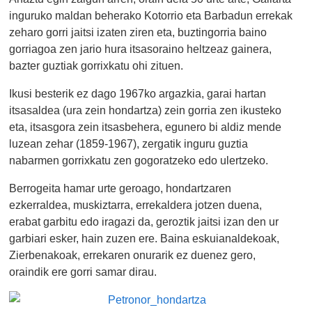
inguruko maldan beherako Kotorrio eta Barbadun errekak
zeharo gorri jaitsi izaten ziren eta, buztingorria baino
gorriagoa zen jario hura itsasoraino heltzeaz gainera,
bazter guztiak gorrixkatu ohi zituen.
Ikusi besterik ez dago 1967ko argazkia, garai hartan
itsasaldea (ura zein hondartza) zein gorria zen ikusteko
eta, itsasgora zein itsasbehera, egunero bi aldiz mende
luzean zehar (1859-1967), zergatik inguru guztia
nabarmen gorrixkatu zen gogoratzeko edo ulertzeko.
Berrogeita hamar urte geroago, hondartzaren
ezkerraldea, muskiztarra, errekaldera jotzen duena,
erabat garbitu edo iragazi da, geroztik jaitsi izan den ur
garbiari esker, hain zuzen ere. Baina eskuianaldekoak,
Zierbenakoak, errekaren onurarik ez duenez gero,
oraindik ere gorri samar dirau.