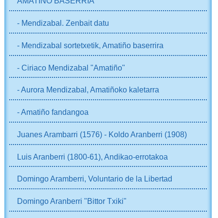
AMATIÑO BASERRIA
- Mendizabal. Zenbait datu
- Mendizabal sortetxetik, Amatiño baserrira
- Ciriaco Mendizabal "Amatiño"
- Aurora Mendizabal, Amatiñoko kaletarra
- Amatiño fandangoa
Juanes Arambarri (1576) - Koldo Aranberri (1908)
Luis Aranberri (1800-61), Andikao-errotakoa
Domingo Aramberri, Voluntario de la Libertad
Domingo Aranberri "Bittor Txiki"