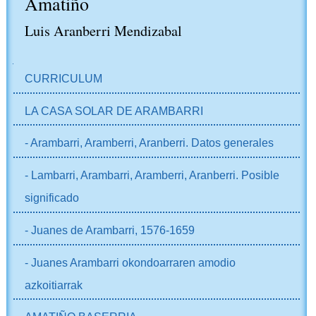
Amatiño
Luis Aranberri Mendizabal
NABIGAZIOA
CURRICULUM
LA CASA SOLAR DE ARAMBARRI
- Arambarri, Aramberri, Aranberri. Datos generales
- Lambarri, Arambarri, Aramberri, Aranberri. Posible
significado
- Juanes de Arambarri, 1576-1659
- Juanes Arambarri okondoarraren amodio
azkoitiarrak