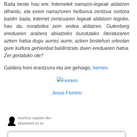
Baita beste hau ere
:
Internetek narrazio-legeak aldatzen
dihardu, eta ezein narrazioren helburua zentzua sortzea
baldin bada, Internet zentzuaren legeak aldatzen legoke,
hau da, norabidea zein xedea aldatzen. Gutenberg
ereduaren arabera abiatzeko burututako literaturaren
azken hatsa dugu aurrez aurre, azken bostehun urteotan
gure kultura gehienbat baldintzatu duen ereduaren hatsa.
Zer gertatuko ote?
Galdera honi erantzuna eta are gehiago,
hemen.
Jesus Ferrero
markos zapiain dio:
2010/02/19 21:16