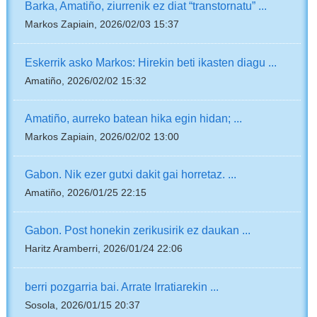
Barka, Amatiño, ziurrenik ez diat “transtornatu” ...
Markos Zapiain, 2026/02/03 15:37
Eskerrik asko Markos: Hirekin beti ikasten diagu ...
Amatiño, 2026/02/02 15:32
Amatiño, aurreko batean hika egin hidan; ...
Markos Zapiain, 2026/02/02 13:00
Gabon. Nik ezer gutxi dakit gai horretaz. ...
Amatiño, 2026/01/25 22:15
Gabon. Post honekin zerikusirik ez daukan ...
Haritz Aramberri, 2026/01/24 22:06
berri pozgarria bai. Arrate Irratiarekin ...
Sosola, 2026/01/15 20:37