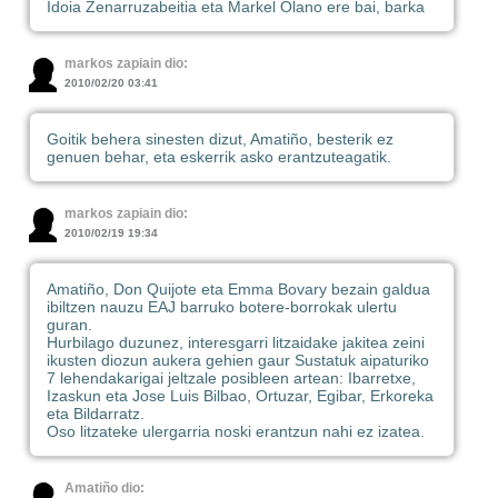
Idoia Zenarruzabeitia eta Markel Olano ere bai, barka
markos zapiain dio:
2010/02/20 03:41
Goitik behera sinesten dizut, Amatiño, besterik ez
genuen behar, eta eskerrik asko erantzuteagatik.
markos zapiain dio:
2010/02/19 19:34
Amatiño, Don Quijote eta Emma Bovary bezain galdua
ibiltzen nauzu EAJ barruko botere-borrokak ulertu
guran.
Hurbilago duzunez, interesgarri litzaidake jakitea zeini
ikusten diozun aukera gehien gaur Sustatuk aipaturiko
7 lehendakarigai jeltzale posibleen artean: Ibarretxe,
Izaskun eta Jose Luis Bilbao, Ortuzar, Egibar, Erkoreka
eta Bildarratz.
Oso litzateke ulergarria noski erantzun nahi ez izatea.
Amatiño dio: