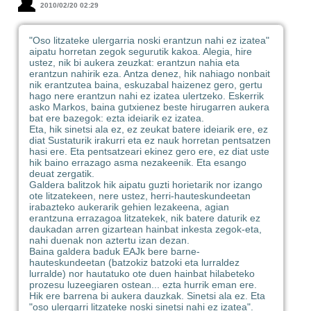
2010/02/20 02:29
"Oso litzateke ulergarria noski erantzun nahi ez izatea"
aipatu horretan zegok segurutik kakoa. Alegia, hire
ustez, nik bi aukera zeuzkat: erantzun nahia eta
erantzun nahirik eza. Antza denez, hik nahiago nonbait
nik erantzutea baina, eskuzabal haizenez gero, gertu
hago nere erantzun nahi ez izatea ulertzeko. Eskerrik
asko Markos, baina gutxienez beste hirugarren aukera
bat ere bazegok: ezta ideiarik ez izatea.
Eta, hik sinetsi ala ez, ez zeukat batere ideiarik ere, ez
diat Sustaturik irakurri eta ez nauk horretan pentsatzen
hasi ere. Eta pentsatzeari ekinez gero ere, ez diat uste
hik baino errazago asma nezakeenik. Eta esango
deuat zergatik.
Galdera balitzok hik aipatu guzti horietarik nor izango
ote litzatekeen, nere ustez, herri-hauteskundeetan
irabazteko aukerarik gehien lezakeena, agian
erantzuna errazagoa litzatekek, nik batere daturik ez
daukadan arren gizartean hainbat inkesta zegok-eta,
nahi duenak non aztertu izan dezan.
Baina galdera baduk EAJk bere barne-
hauteskundeetan (batzokiz batzoki eta lurraldez
lurralde) nor hautatuko ote duen hainbat hilabeteko
prozesu luzeegiaren ostean... ezta hurrik eman ere.
Hik ere barrena bi aukera dauzkak. Sinetsi ala ez. Eta
"oso ulergarri litzateke noski sinetsi nahi ez izatea".