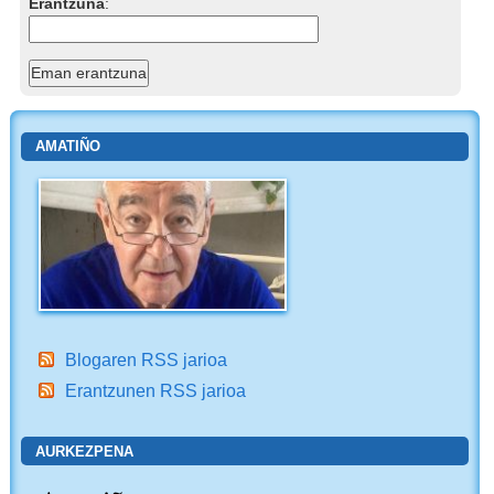
Erantzuna
:
AMATIÑO
Blogaren RSS jarioa
Erantzunen RSS jarioa
AURKEZPENA