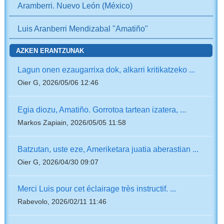
Aramberri. Nuevo León (México)
Luis Aranberri Mendizabal "Amatiño"
AZKEN ERANTZUNAK
Lagun onen ezaugarrixa dok, alkarri kritikatzeko ...
Oier G, 2026/05/06 12:46
Egia diozu, Amatiño. Gorrotoa tartean izatera, ...
Markos Zapiain, 2026/05/05 11:58
Batzutan, uste eze, Ameriketara juatia aberastian ...
Oier G, 2026/04/30 09:07
Merci Luis pour cet éclairage très instructif. ...
Rabevolo, 2026/02/11 11:46