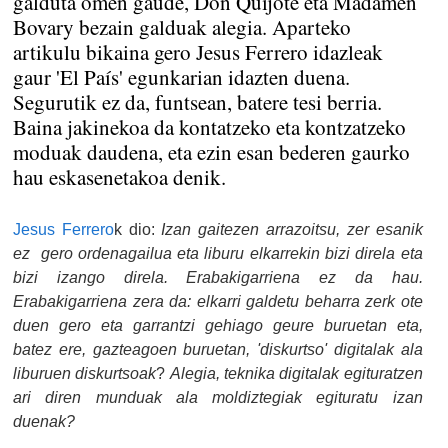
galduta omen gaude, Don Quijote eta Madamen
Bovary bezain galduak alegia. Aparteko
artikulu bikaina gero Jesus Ferrero idazleak
gaur 'El País' egunkarian idazten duena.
Segurutik ez da, funtsean, batere tesi berria.
Baina jakinekoa da kontatzeko eta kontzatzeko
moduak daudena, eta ezin esan bederen gaurko
hau eskasenetakoa denik.
Jesus Ferrero
k dio:
Izan gaitezen arrazoitsu, zer esanik
ez gero ordenagailua eta liburu elkarrekin bizi direla eta
bizi izango direla. Erabakigarriena ez da hau.
Erabakigarriena zera da: elkarri galdetu beharra zerk ote
duen gero eta garrantzi gehiago geure buruetan eta,
batez ere, gazteagoen buruetan, 'diskurtso' digitalak ala
liburuen diskurtsoak
?
Alegia, teknika digitalak egituratzen
ari diren munduak ala moldiztegiak egituratu izan
duenak?