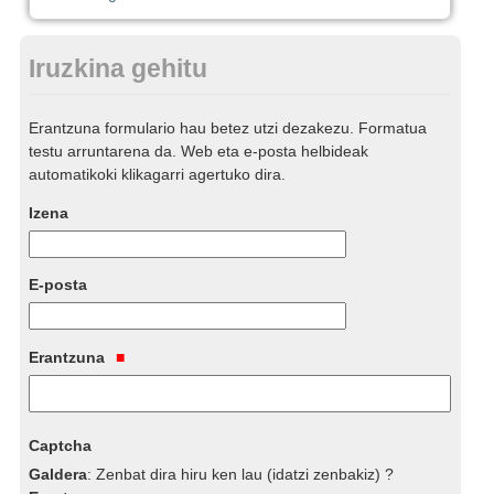
Iruzkina gehitu
Erantzuna formulario hau betez utzi dezakezu. Formatua
testu arruntarena da. Web eta e-posta helbideak
automatikoki klikagarri agertuko dira.
Izena
E-posta
Erantzuna
Captcha
Galdera
:
Zenbat dira hiru ken lau (idatzi zenbakiz) ?