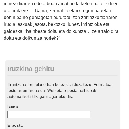
minez dirauen edo alboan amatiño-kirkelen bat ote duen
oraindik ere.… Baina, zer nahi delarik, egun hauetan
behin baino gehiagotan bururatu izan zait azkoitiarraren
irudia, eskuak jasota, bekozko ilunez, imintzioka eta
galdezka: “hainbeste doitu eta doikuntza… ze arraio dira
doitu eta doikuntza horiek?”
Iruzkina gehitu
Erantzuna formulario hau betez utzi dezakezu. Formatua
testu arruntarena da. Web eta e-posta helbideak
automatikoki klikagarri agertuko dira.
Izena
E-posta