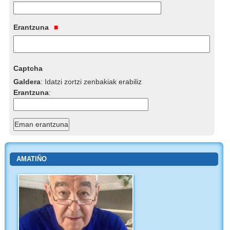
Erantzuna
Captcha
Galdera
:
Idatzi zortzi zenbakiak erabiliz
Erantzuna
:
AMATIÑO