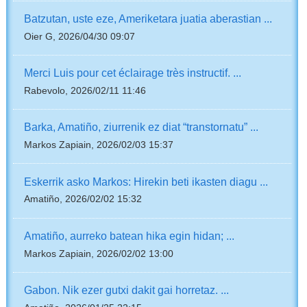
Batzutan, uste eze, Ameriketara juatia aberastian ...
Oier G, 2026/04/30 09:07
Merci Luis pour cet éclairage très instructif. ...
Rabevolo, 2026/02/11 11:46
Barka, Amatiño, ziurrenik ez diat “transtornatu” ...
Markos Zapiain, 2026/02/03 15:37
Eskerrik asko Markos: Hirekin beti ikasten diagu ...
Amatiño, 2026/02/02 15:32
Amatiño, aurreko batean hika egin hidan; ...
Markos Zapiain, 2026/02/02 13:00
Gabon. Nik ezer gutxi dakit gai horretaz. ...