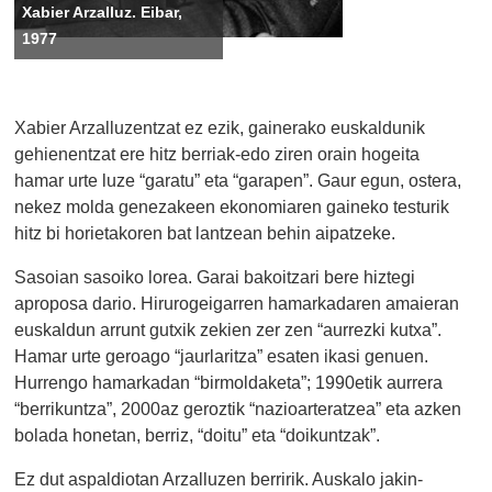
Xabier Arzalluz. Eibar,
1977
Xabier Arzalluzentzat ez ezik, gainerako euskaldunik
gehienentzat ere hitz berriak-edo ziren orain hogeita
hamar urte luze “garatu” eta “garapen”. Gaur egun, ostera,
nekez molda genezakeen ekonomiaren gaineko testurik
hitz bi horietakoren bat lantzean behin aipatzeke.
Sasoian sasoiko lorea. Garai bakoitzari bere hiztegi
aproposa dario. Hirurogeigarren hamarkadaren amaieran
euskaldun arrunt gutxik zekien zer zen “aurrezki kutxa”.
Hamar urte geroago “jaurlaritza” esaten ikasi genuen.
Hurrengo hamarkadan “birmoldaketa”; 1990etik aurrera
“berrikuntza”, 2000az geroztik “nazioarteratzea” eta azken
bolada honetan, berriz, “doitu” eta “doikuntzak”.
Ez dut aspaldiotan Arzalluzen berririk. Auskalo jakin-