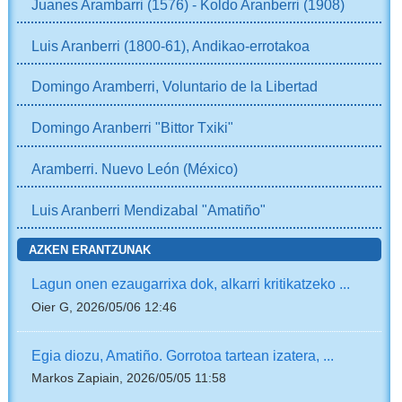
Juanes Arambarri (1576) - Koldo Aranberri (1908)
Luis Aranberri (1800-61), Andikao-errotakoa
Domingo Aramberri, Voluntario de la Libertad
Domingo Aranberri "Bittor Txiki"
Aramberri. Nuevo León (México)
Luis Aranberri Mendizabal "Amatiño"
AZKEN ERANTZUNAK
Lagun onen ezaugarrixa dok, alkarri kritikatzeko ...
Oier G, 2026/05/06 12:46
Egia diozu, Amatiño. Gorrotoa tartean izatera, ...
Markos Zapiain, 2026/05/05 11:58