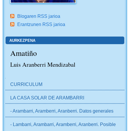
Blogaren RSS jarioa
Erantzunen RSS jarioa
AURKEZPENA
Amatiño
Luis Aranberri Mendizabal
NABIGAZIOA
CURRICULUM
LA CASA SOLAR DE ARAMBARRI
- Arambarri, Aramberri, Aranberri. Datos generales
- Lambarri, Arambarri, Aramberri, Aranberri. Posible