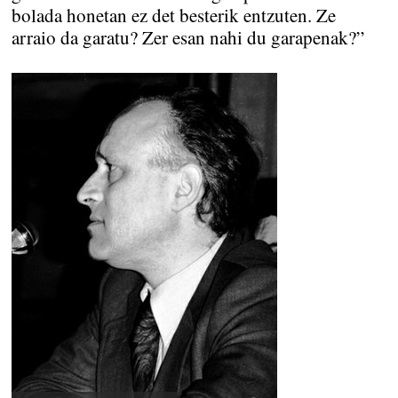
bolada honetan ez det besterik entzuten. Ze
arraio da garatu? Zer esan nahi du garapenak?”