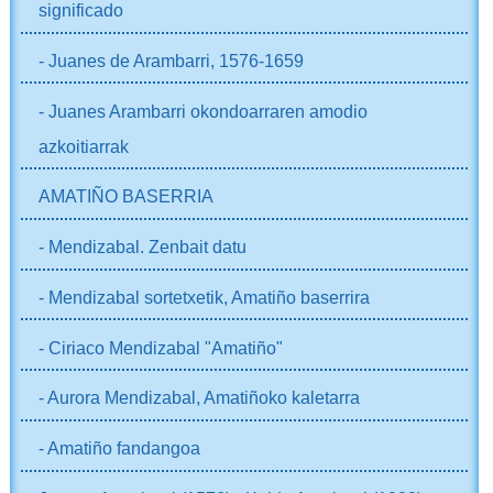
significado
- Juanes de Arambarri, 1576-1659
- Juanes Arambarri okondoarraren amodio
azkoitiarrak
AMATIÑO BASERRIA
- Mendizabal. Zenbait datu
- Mendizabal sortetxetik, Amatiño baserrira
- Ciriaco Mendizabal "Amatiño"
- Aurora Mendizabal, Amatiñoko kaletarra
- Amatiño fandangoa