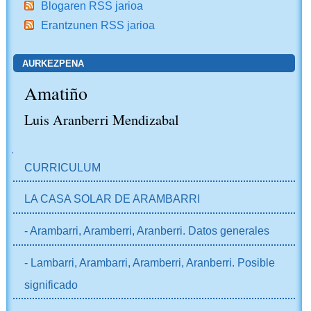
Blogaren RSS jarioa
Erantzunen RSS jarioa
AURKEZPENA
Amatiño
Luis Aranberri Mendizabal
NABIGAZIOA
CURRICULUM
LA CASA SOLAR DE ARAMBARRI
- Arambarri, Aramberri, Aranberri. Datos generales
- Lambarri, Arambarri, Aramberri, Aranberri. Posible
significado