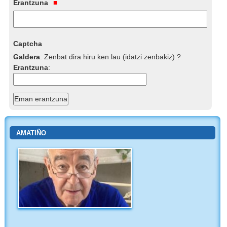
Erantzuna
Captcha
Galdera
:
Zenbat dira hiru ken lau (idatzi zenbakiz) ?
Erantzuna
:
AMATIÑO