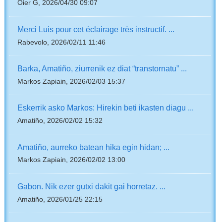
Oier G, 2026/04/30 09:07
Merci Luis pour cet éclairage très instructif. ...
Rabevolo, 2026/02/11 11:46
Barka, Amatiño, ziurrenik ez diat “transtornatu” ...
Markos Zapiain, 2026/02/03 15:37
Eskerrik asko Markos: Hirekin beti ikasten diagu ...
Amatiño, 2026/02/02 15:32
Amatiño, aurreko batean hika egin hidan; ...
Markos Zapiain, 2026/02/02 13:00
Gabon. Nik ezer gutxi dakit gai horretaz. ...
Amatiño, 2026/01/25 22:15