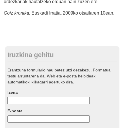
ordezkariak hautatzeko orduan hain zuzen ere.
Goiz kronika.
Euskadi Irratia, 2009ko otsailaren 10ean.
Iruzkina gehitu
Erantzuna formulario hau betez utzi dezakezu. Formatua
testu arruntarena da. Web eta e-posta helbideak
automatikoki klikagarri agertuko dira.
Izena
E-posta