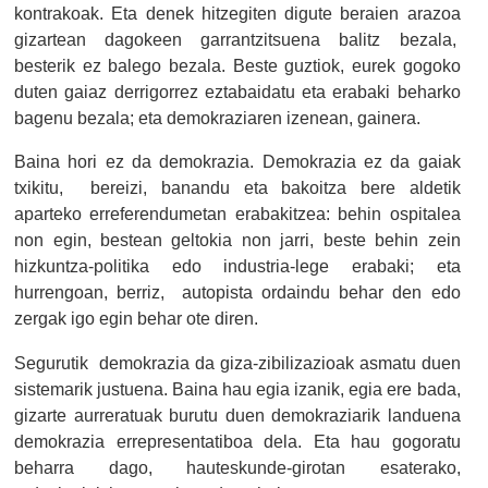
kontrakoak. Eta denek hitzegiten digute beraien arazoa
gizartean dagokeen garrantzitsuena balitz bezala,
besterik ez balego bezala. Beste guztiok, eurek gogoko
duten gaiaz derrigorrez eztabaidatu eta erabaki beharko
bagenu bezala; eta demokraziaren izenean, gainera.
Baina hori ez da demokrazia. Demokrazia ez da gaiak
txikitu, bereizi, banandu eta bakoitza bere aldetik
aparteko erreferendumetan erabakitzea: behin ospitalea
non egin, bestean geltokia non jarri, beste behin zein
hizkuntza-politika edo industria-lege erabaki; eta
hurrengoan, berriz, autopista ordaindu behar den edo
zergak igo egin behar ote diren.
Segurutik demokrazia da giza-zibilizazioak asmatu duen
sistemarik justuena. Baina hau egia izanik, egia ere bada,
gizarte aurreratuak burutu duen demokraziarik landuena
demokrazia errepresentatiboa dela. Eta hau gogoratu
beharra dago, hauteskunde-girotan esaterako,