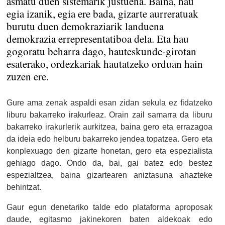
asmatu duen sistemarik justuena. Baina, hau
egia izanik, egia ere bada, gizarte aurreratuak
burutu duen demokraziarik landuena
demokrazia errepresentatiboa dela. Eta hau
gogoratu beharra dago, hauteskunde-girotan
esaterako, ordezkariak hautatzeko orduan hain
zuzen ere.
Gure ama zenak aspaldi esan zidan sekula ez fidatzeko
liburu bakarreko irakurleaz. Orain zail samarra da liburu
bakarreko irakurlerik aurkitzea, baina gero eta errazagoa
da ideia edo helburu bakarreko jendea topatzea. Gero eta
konplexuago den gizarte honetan, gero eta espezialista
gehiago dago. Ondo da, bai, gai batez edo bestez
espezialtzea, baina gizartearen aniztasuna ahazteke
behintzat.
Gaur egun denetariko talde edo plataforma aproposak
daude, egitasmo jakinekoren baten aldekoak edo