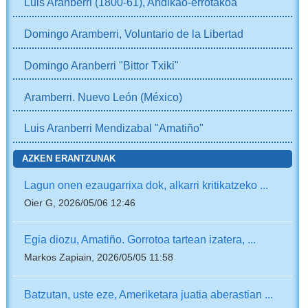
Luis Aranberri (1800-61), Andikao-errotakoa
Domingo Aramberri, Voluntario de la Libertad
Domingo Aranberri "Bittor Txiki"
Aramberri. Nuevo León (México)
Luis Aranberri Mendizabal "Amatiño"
AZKEN ERANTZUNAK
Lagun onen ezaugarrixa dok, alkarri kritikatzeko ...
Oier G, 2026/05/06 12:46
Egia diozu, Amatiño. Gorrotoa tartean izatera, ...
Markos Zapiain, 2026/05/05 11:58
Batzutan, uste eze, Ameriketara juatia aberastian ...