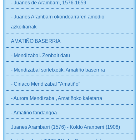
- Juanes de Arambarri, 1576-1659
- Juanes Arambarri okondoarraren amodio
azkoitiarrak
AMATIÑO BASERRIA
- Mendizabal. Zenbait datu
- Mendizabal sortetxetik, Amatiño baserrira
- Ciriaco Mendizabal "Amatiño"
- Aurora Mendizabal, Amatiñoko kaletarra
- Amatiño fandangoa
Juanes Arambarri (1576) - Koldo Aranberri (1908)