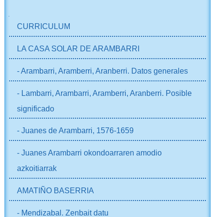
NABIGAZIOA
CURRICULUM
LA CASA SOLAR DE ARAMBARRI
- Arambarri, Aramberri, Aranberri. Datos generales
- Lambarri, Arambarri, Aramberri, Aranberri. Posible
significado
- Juanes de Arambarri, 1576-1659
- Juanes Arambarri okondoarraren amodio
azkoitiarrak
AMATIÑO BASERRIA
- Mendizabal. Zenbait datu