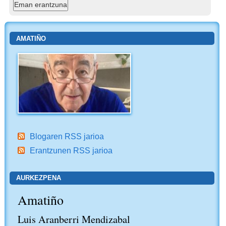
AMATIÑO
Blogaren RSS jarioa
Erantzunen RSS jarioa
AURKEZPENA
Amatiño
Luis Aranberri Mendizabal