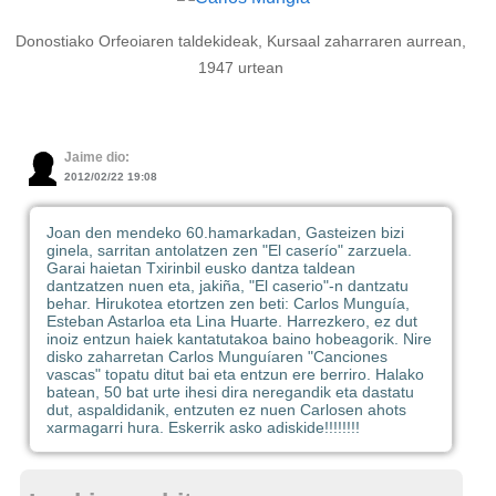
Donostiako Orfeoiaren taldekideak, Kursaal zaharraren aurrean,
1947 urtean
Jaime dio:
2012/02/22 19:08
Joan den mendeko 60.hamarkadan, Gasteizen bizi
ginela, sarritan antolatzen zen "El caserío" zarzuela.
Garai haietan Txirinbil eusko dantza taldean
dantzatzen nuen eta, jakiña, "El caserio"-n dantzatu
behar. Hirukotea etortzen zen beti: Carlos Munguía,
Esteban Astarloa eta Lina Huarte. Harrezkero, ez dut
inoiz entzun haiek kantatutakoa baino hobeagorik. Nire
disko zaharretan Carlos Munguíaren "Canciones
vascas" topatu ditut bai eta entzun ere berriro. Halako
batean, 50 bat urte ihesi dira neregandik eta dastatu
dut, aspaldidanik, entzuten ez nuen Carlosen ahots
xarmagarri hura. Eskerrik asko adiskide!!!!!!!!