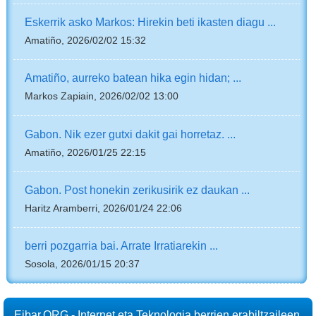
Eskerrik asko Markos: Hirekin beti ikasten diagu ...
Amatiño, 2026/02/02 15:32
Amatiño, aurreko batean hika egin hidan; ...
Markos Zapiain, 2026/02/02 13:00
Gabon. Nik ezer gutxi dakit gai horretaz. ...
Amatiño, 2026/01/25 22:15
Gabon. Post honekin zerikusirik ez daukan ...
Haritz Aramberri, 2026/01/24 22:06
berri pozgarria bai. Arrate Irratiarekin ...
Sosola, 2026/01/15 20:37
Eibar.ORG - Internet eta Teknologia berrien erabiltzaileen