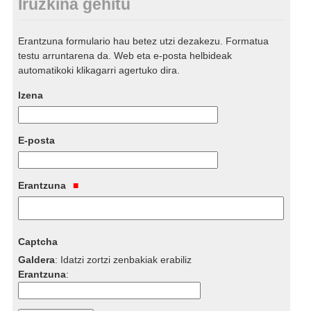
Iruzkina gehitu
Erantzuna formulario hau betez utzi dezakezu. Formatua
testu arruntarena da. Web eta e-posta helbideak
automatikoki klikagarri agertuko dira.
Izena
E-posta
Erantzuna
Captcha
Galdera
:
Idatzi zortzi zenbakiak erabiliz
Erantzuna
: