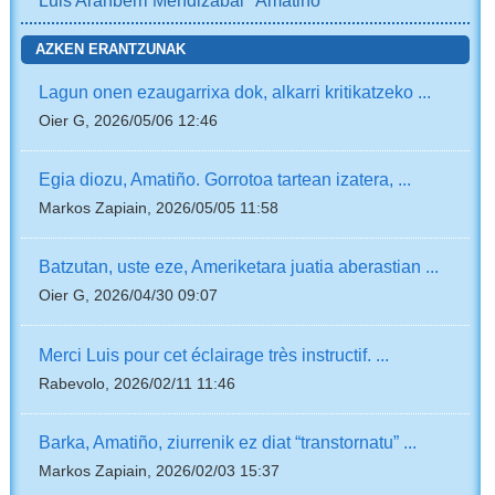
Luis Aranberri Mendizabal "Amatiño"
AZKEN ERANTZUNAK
Lagun onen ezaugarrixa dok, alkarri kritikatzeko ...
Oier G, 2026/05/06 12:46
Egia diozu, Amatiño. Gorrotoa tartean izatera, ...
Markos Zapiain, 2026/05/05 11:58
Batzutan, uste eze, Ameriketara juatia aberastian ...
Oier G, 2026/04/30 09:07
Merci Luis pour cet éclairage très instructif. ...
Rabevolo, 2026/02/11 11:46
Barka, Amatiño, ziurrenik ez diat “transtornatu” ...
Markos Zapiain, 2026/02/03 15:37