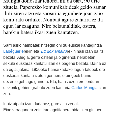
Mungia donostiar tenorea hil da bart, 90 urte
zituela. Paperezko komunikabideak geldo samar
ibili ziren atzo eta sareari ia egunbete joan zaio
konturatu orduko. Nonbait agure zaharra ez da
egun lar ezaguna. Nire belaunaldiak, ostera,
harekin batera ikasi zuen kantatzen.
Sarri asko hainbatek hitzegin ohi du euskal kantagintza
Labéguerie
rekin eta
Ez dok amairu
rekin hasi izan balitz
bezala. Alegia, gerra ostean jaio ginenok nerabetan
sekula euskaraz kantatu izan ez bagenu bezala. Baina ez
da egia, jakina. 1950eko hamarkadako lagun-taldeok ere
euskaraz kantatu izaten genuen, oraingoek baino
dezente gehiago gainera. Eta, hain zuzen ere, orduan
diskorik gehien grabatu zuen kantaria
Carlos Mungia
izan
zen.
Inoiz aipatu izan dudanez, gure aita zenak
Etxezarraganera zein Iraolagoitianera bidaltzen gintuen