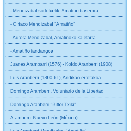
- Mendizabal sortetxetik, Amatiño baserrira
- Ciriaco Mendizabal "Amatiño"
- Aurora Mendizabal, Amatiñoko kaletarra
- Amatiño fandangoa
Juanes Arambarri (1576) - Koldo Aranberri (1908)
Luis Aranberri (1800-61), Andikao-errotakoa
Domingo Aramberri, Voluntario de la Libertad
Domingo Aranberri "Bittor Txiki"
Aramberri. Nuevo León (México)