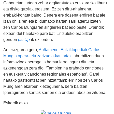
Gabonetan, urtean zehar argitaratutako euskarazko liburu
eta disko guztiak erostera. Ez zen diru-ahalmena,
erabaki-kontua baino. Denera ere dozena erdiren bat ale
izan ohi ziren eta bildumatxo hartan sarri agertu izaten
zen Carlos Mungiaren singleren bat edo beste. Oraindik
etxean dut haietako pare bat. Entzuteko erabiltzen
genuen
pic Up
-ik ez, ordea.
Adierazgarria gero,
Auñamendi Entziklopediak Carlos
Mungia opera- eta zartzuela-kantariaz
laburbiltzen duen
informazioak berrogeita hamar lerro inguru ditu eta
azkenengoan zera dio: “También ha grabado canciones
en euskera y canciones regionales españolas”. Garai
hartako gazteontzat behintzat “también” hori zen Carlos
Mungiaren ekarpenik ezagunena, bera baitzen
Iparragirreren kantak sarrien eta ondoen abesten zituena.
Eskerrik asko.