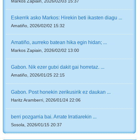
Markos Zapiain, 2026/02/03 15:37
Eskerrik asko Markos: Hirekin beti ikasten diagu ...
Amatiño, 2026/02/02 15:32
Amatiño, aurreko batean hika egin hidan; ...
Markos Zapiain, 2026/02/02 13:00
Gabon. Nik ezer gutxi dakit gai horretaz. ...
Amatiño, 2026/01/25 22:15
Gabon. Post honekin zerikusirik ez daukan ...
Haritz Aramberri, 2026/01/24 22:06
berri pozgarria bai. Arrate Irratiarekin ...
Sosola, 2026/01/15 20:37