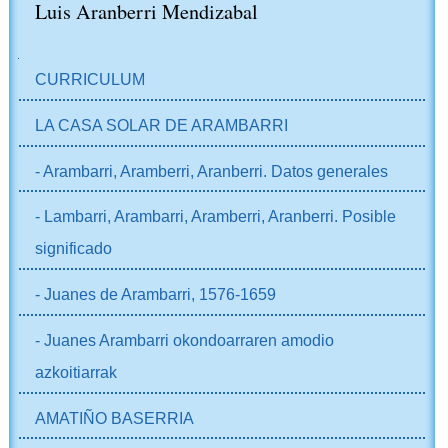
Luis Aranberri Mendizabal
NABIGAZIOA
CURRICULUM
LA CASA SOLAR DE ARAMBARRI
- Arambarri, Aramberri, Aranberri. Datos generales
- Lambarri, Arambarri, Aramberri, Aranberri. Posible
significado
- Juanes de Arambarri, 1576-1659
- Juanes Arambarri okondoarraren amodio
azkoitiarrak
AMATIÑO BASERRIA