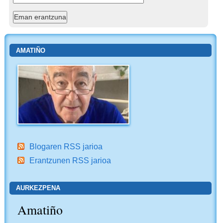
AMATIÑO
Blogaren RSS jarioa
Erantzunen RSS jarioa
AURKEZPENA
Amatiño