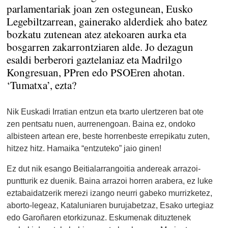
parlamentariak joan zen ostegunean, Eusko
Legebiltzarrean, gainerako alderdiek aho batez
bozkatu zutenean atez atekoaren aurka eta
bosgarren zakarrontziaren alde. Jo dezagun
esaldi berberori gaztelaniaz eta Madrilgo
Kongresuan, PPren edo PSOEren ahotan.
‘Tumatxa’, ezta?
Nik Euskadi Irratian entzun eta txarto ulertzeren bat ote
zen pentsatu nuen, aurrenengoan. Baina ez, ondoko
albisteen artean ere, beste horrenbeste errepikatu zuten,
hitzez hitz. Hamaika “entzuteko” jaio ginen!
Ez dut nik esango Beitialarrangoitia andereak arrazoi-
puntturik ez duenik. Baina arrazoi horren arabera, ez luke
eztabaidatzerik merezi izango neurri gabeko murrizketez,
aborto-legeaz, Kataluniaren burujabetzaz, Esako urtegiaz
edo Garoñaren etorkizunaz. Eskumenak dituztenek