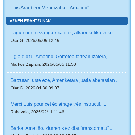
Luis Aranberri Mendizabal "Amatiño"
AZKEN ERANTZUNAK
Lagun onen ezaugarrixa dok, alkarri kritikatzeko ...
Oier G, 2026/05/06 12:46
Egia diozu, Amatiño. Gorrotoa tartean izatera, ...
Markos Zapiain, 2026/05/05 11:58
Batzutan, uste eze, Ameriketara juatia aberastian ...
Oier G, 2026/04/30 09:07
Merci Luis pour cet éclairage très instructif. ...
Rabevolo, 2026/02/11 11:46
Barka, Amatiño, ziurrenik ez diat “transtornatu” ...