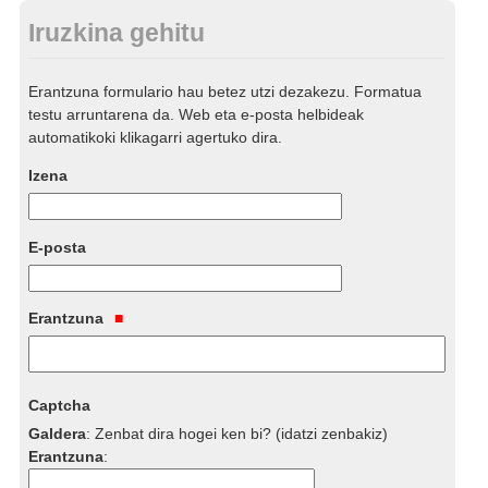
Iruzkina gehitu
Erantzuna formulario hau betez utzi dezakezu. Formatua
testu arruntarena da. Web eta e-posta helbideak
automatikoki klikagarri agertuko dira.
Izena
E-posta
Erantzuna
Captcha
Galdera
:
Zenbat dira hogei ken bi? (idatzi zenbakiz)
Erantzuna
: