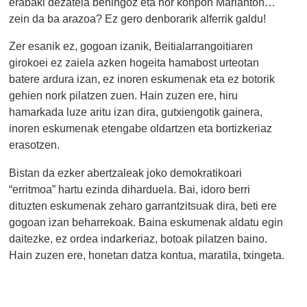
erabaki dezatela behingoz eta hor konpon Marianton…
zein da ba arazoa? Ez gero denborarik alferrik galdu!
Zer esanik ez, gogoan izanik, Beitialarrangoitiaren
girokoei ez zaiela azken hogeita hamabost urteotan
batere ardura izan, ez inoren eskumenak eta ez botorik
gehien nork pilatzen zuen. Hain zuzen ere, hiru
hamarkada luze aritu izan dira, gutxiengotik gainera,
inoren eskumenak etengabe oldartzen eta bortizkeriaz
erasotzen.
Bistan da ezker abertzaleak joko demokratikoari
“erritmoa” hartu ezinda diharduela. Bai, idoro berri
dituzten eskumenak zeharo garrantzitsuak dira, beti ere
gogoan izan beharrekoak. Baina eskumenak aldatu egin
daitezke, ez ordea indarkeriaz, botoak pilatzen baino.
Hain zuzen ere, honetan datza kontua, maratila, txingeta.