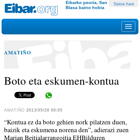
Edukira
Tresna
Eibarko peoria, San
Saioa hasi
Blasa baino hobia
salto
pertsonalak
egin
|
Nab
Salto
egin
nabigazioara
AMATIÑO
Boto eta eskumen-kontua
Share in WhatsApp
AMATIÑO
2013/05/28 00:05
“Kontua ez da boto gehien nork pilatzen duen,
baizik eta eskumena norena den”, adierazi zuen
Marian Beitialarrangoitia EHBilduren