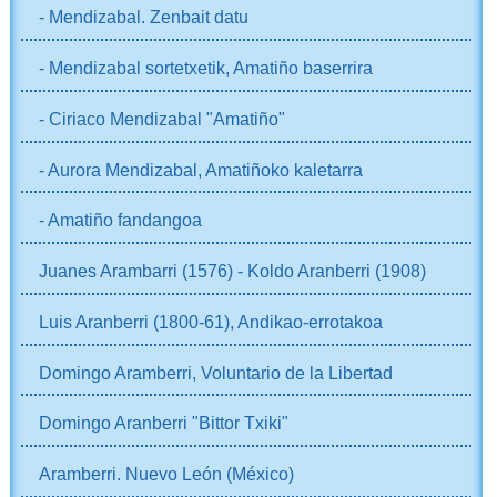
- Mendizabal. Zenbait datu
- Mendizabal sortetxetik, Amatiño baserrira
- Ciriaco Mendizabal "Amatiño"
- Aurora Mendizabal, Amatiñoko kaletarra
- Amatiño fandangoa
Juanes Arambarri (1576) - Koldo Aranberri (1908)
Luis Aranberri (1800-61), Andikao-errotakoa
Domingo Aramberri, Voluntario de la Libertad
Domingo Aranberri "Bittor Txiki"
Aramberri. Nuevo León (México)