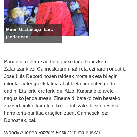
Miren Gaztañaga, bart,
jendartean
Pandemiaz zer esan berri gutxi dago honezkero.
Zalantzarik ez, Canneskoaren nahi eta ezinaren ondotik,
Jose Luis Rebordinosen taldeak mortalak eta bi egin
dituela aurtengo ekitaldia ahalik eta normalen gerta
dadin. Eta lortu ere lortu du. Atzo, Kursaaleko areto
nagusiko jendaurrean, Zinemaldi bateko zein besteko
zuzendariak elkarrekin ikusi ahal izateak ezinbesteko
harrokeria-punttua eragiten zuen. Cannesek, ez;
Donostiak, bai.
Woody Allenen
Rifkin’s Festival
filma euskal