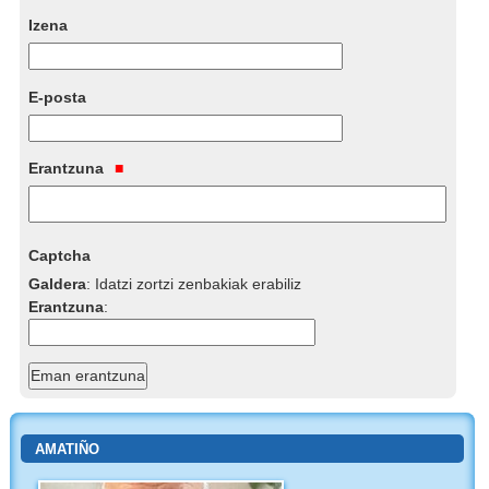
Izena
E-posta
Erantzuna
Captcha
Galdera
:
Idatzi zortzi zenbakiak erabiliz
Erantzuna
:
AMATIÑO