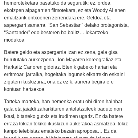
hemeroteketara pasatuko da segurutik; ez, ordea,
ekoizpen aipagarrien filmotekara, ez eta Woody Allenen
emaitzarik ontxoenen zerrendara ere. Geldoa eta
aspergarri samarra. “San Sebastian” delako protagonista,
“Santander” edo besteren ba balitz… lokartzeko
modukoa.
Batere geldo eta aspergarria izan ez zena, gala gisa
burututako aurkezpena, Jon Mayaren koreografiaz eta
Harkaitz Canoren gidoiaz. Etenik gabeko hariari eta
erritmoari jarraika, hogeitaka lagunek elkarrekin eskaini
ziguten ikuskizuna, ona ez ezik, aurrera begira ere
kontuan hartzekoa.
Tarteka-marteka, han-hemenka eratu ohi diren hainbat
gala eta jaialdi zaharkituren antolatzaileek badute non
ikasi, bitarteko gutxiz eta irudimen ugariz. Ez da batere
erraza tokian tokiko ikuskizun aukerakoa asmatzea, tokiz
kanpo telebistaz emateko bezain aproposa… Ez da