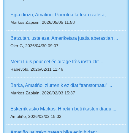
Egia diozu, Amatiño. Gorrotoa tartean izatera, ...
Markos Zapiain, 2026/05/05 11:58
Batzutan, uste eze, Ameriketara juatia aberastian ...
Oier G, 2026/04/30 09:07
Merci Luis pour cet éclairage très instructif. ...
Rabevolo, 2026/02/11 11:46
Barka, Amatiño, ziurrenik ez diat “transtornatu” ...
Markos Zapiain, 2026/02/03 15:37
Eskerrik asko Markos: Hirekin beti ikasten diagu ...
Amatiño, 2026/02/02 15:32
Amatiño, aurreko batean hika egin hidan; ...