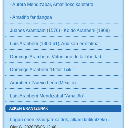
- Aurora Mendizabal, Amatiñoko kaletarra
- Amatiño fandangoa
Juanes Arambarri (1576) - Koldo Aranberri (1908)
Luis Aranberri (1800-61), Andikao-errotakoa
Domingo Aramberri, Voluntario de la Libertad
Domingo Aranberri "Bittor Txiki"
Aramberri. Nuevo León (México)
Luis Aranberri Mendizabal "Amatiño"
AZKEN ERANTZUNAK
Lagun onen ezaugarrixa dok, alkarri kritikatzeko ...
Oier G, 2026/05/06 12:46