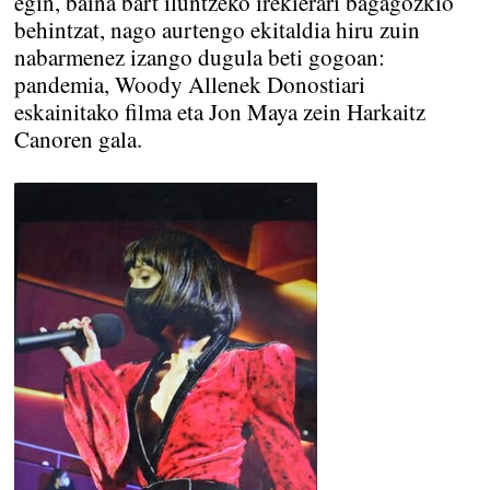
egin, baina bart iluntzeko irekierari bagagozkio
behintzat, nago aurtengo ekitaldia hiru zuin
nabarmenez izango dugula beti gogoan:
pandemia, Woody Allenek Donostiari
eskainitako filma eta Jon Maya zein Harkaitz
Canoren gala.