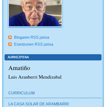
Blogaren RSS jarioa
Erantzunen RSS jarioa
AURKEZPENA
Amatiño
Luis Aranberri Mendizabal
NABIGAZIOA
CURRICULUM
LA CASA SOLAR DE ARAMBARRI