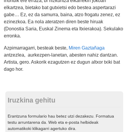
inondik ere erraza, bi hizkuntza elkarrekin jokoan
elkartzea, bietako bat gutxietsi edo bestea aspertarazi
gabe… Ez, ez da samurra, baina, atzo frogatu zenez, ez
ezinezkoa. Ea nola ateratzen diren beste hiruak
(Donostia Saria, Euskal Zinema eta Itxierakoa). Sekulako
erronka.
Azpimarragarri, besteak beste,
Miren Gaztañaga
antzezlea, aurkezpen-lanetan, abesten nahiz dantzan.
Artista, gero. Askorik ezagutzen ez dugun altxor txiki bat
dago hor.
Iruzkina gehitu
Erantzuna formulario hau betez utzi dezakezu. Formatua
testu arruntarena da. Web eta e-posta helbideak
automatikoki klikagarri agertuko dira.