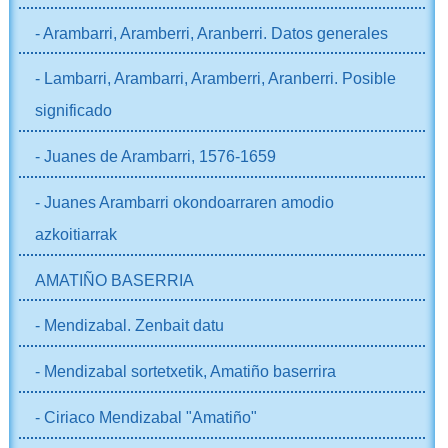
- Arambarri, Aramberri, Aranberri. Datos generales
- Lambarri, Arambarri, Aramberri, Aranberri. Posible
significado
- Juanes de Arambarri, 1576-1659
- Juanes Arambarri okondoarraren amodio
azkoitiarrak
AMATIÑO BASERRIA
- Mendizabal. Zenbait datu
- Mendizabal sortetxetik, Amatiño baserrira
- Ciriaco Mendizabal "Amatiño"