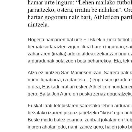
hamar urte inguru: “Lehen mailako futbol
jarraitzeko, ostera, irratia be nahikoa”. O
hartaz gogoratu naiz bart, Athleticen part
nintzela.
Hogeita hamarren bat urte ETBk ekin ziola futbol-
berriak sortarazten zigun lilura haren inguruan, sar
zaharraren (irratia) arteko aldeak zekartzan onure
arduradunak bota zuen bota beharrekoa. Eta, tekni
Atzo ez nintzen San Mamesen izan. Sarrera patrik
nuen ilunabarra, (zertan eta…) enpresen gizarte-e
ordea, Euskadi Irratiari esker, Athleticen honda
gero. Baita Jon Aurre on puska zenaz gogoratzeko
Euskal Irrati-telebistaren sareetako lehen ardura
bezalako izarren jokoaz jabetzeko “ikusi” egin beh
Beste modu batez esanda, zenbait jokalariren tre
inoren ahotan edo, nahi izanez gero, haien joko b