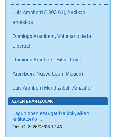
Luis Aranberri (1800-61), Andikao-
errotakoa
Domingo Aramberri, Voluntario de la
Libertad
Domingo Aranberri "Bittor Txiki"
Aramberri. Nuevo León (México)
Luis Aranberri Mendizabal "Amatiño"
AZKEN ERANTZUNAK
Lagun onen ezaugarrixa dok, alkarri
kritikatzeko ...
Oier G, 2026/05/06 12:46