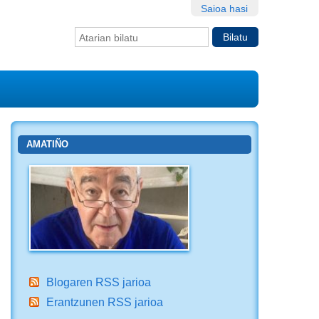
Saioa hasi
Bilatu atarian
Bilaketa
aurreratua…
AMATIÑO
Blogaren RSS jarioa
Erantzunen RSS jarioa