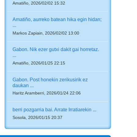
Amatiño, 2026/02/02 15:32
Amatiño, aurreko batean hika egin hidan;
...
Markos Zapiain, 2026/02/02 13:00
Gabon. Nik ezer gutxi dakit gai horretaz.
...
Amatiño, 2026/01/25 22:15
Gabon. Post honekin zerikusirik ez
daukan ...
Haritz Aramberri, 2026/01/24 22:06
berri pozgarria bai. Arrate Irratiarekin ...
Sosola, 2026/01/15 20:37