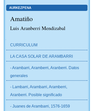
AURKEZPENA
Amatiño
Luis Aranberri Mendizabal
NABIGAZIOA
CURRICULUM
LA CASA SOLAR DE ARAMBARRI
- Arambarri, Aramberri, Aranberri. Datos
generales
- Lambarri, Arambarri, Aramberri,
Aranberri. Posible significado
- Juanes de Arambarri, 1576-1659