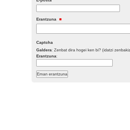
E-posta
Erantzuna
Captcha
Galdera
:
Zenbat dira hogei ken bi? (idatzi zenbaki
Erantzuna
: