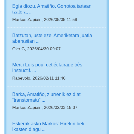
Egia diozu, Amatiño. Gorrotoa tartean
izatera, ...
Markos Zapiain, 2026/05/05 11:58
Batzutan, uste eze, Ameriketara juatia
aberastian ...
Oier G, 2026/04/30 09:07
Merci Luis pour cet éclairage très
instructif. ...
Rabevolo, 2026/02/11 11:46
Barka, Amatiño, ziurrenik ez diat
“transtornatu” ...
Markos Zapiain, 2026/02/03 15:37
Eskerrik asko Markos: Hirekin beti
ikasten diagu ...