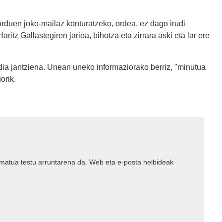
arduen joko-mailaz konturatzeko, ordea, ez dago irudi
aritz Gallastegiren jarioa, bihotza eta zirrara aski eta lar ere
udia jantziena. Unean uneko informaziorako berriz, "minutua
orik.
rmatua testu arruntarena da. Web eta e-posta helbideak