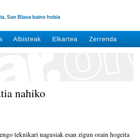
ia, San Blasa baino hobia
a
Albisteak
Elkartea
Zerrenda
tia nahiko
enengo teknikari nagusiak esan zigun orain hogeita