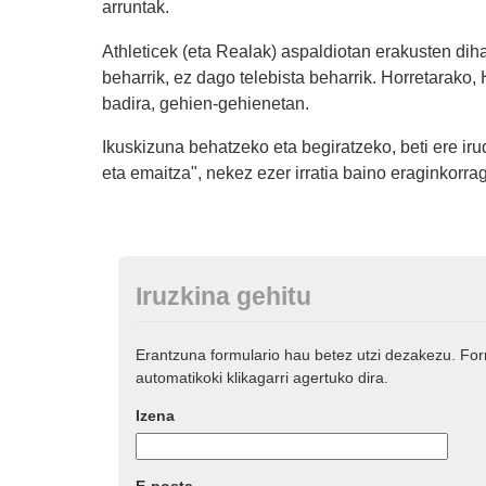
arruntak.
Athleticek (eta Realak) aspaldiotan erakusten dih
beharrik, ez dago telebista beharrik. Horretarako, H
badira, gehien-gehienetan.
Ikuskizuna behatzeko eta begiratzeko, beti ere ir
eta emaitza", nekez ezer irratia baino eraginkorrag
Iruzkina gehitu
Erantzuna formulario hau betez utzi dezakezu. Fo
automatikoki klikagarri agertuko dira.
Izena