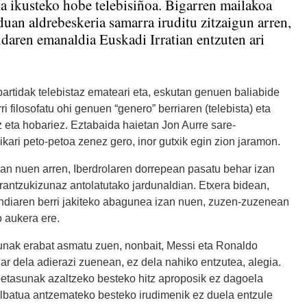
a ikusteko hobe telebisiñoa. Bigarren mailakoa
rduan aldrebeskeria samarra iruditu zitzaigun arren,
idaren emanaldia Euskadi Irratian entzuten ari
partidak telebistaz emateari eta, eskutan genuen baliabide
ri filosofatu ohi genuen “genero” berriaren (telebista) eta
z eta hobariez. Eztabaida haietan Jon Aurre sare-
kari peto-petoa zenez gero, inor gutxik egin zion jaramon.
an nuen arren, Iberdrolaren dorrepean pasatu behar izan
rantzukizunaz antolatutako jardunaldian. Etxera bidean,
mendiaren berri jakiteko abagunea izan nuen, zuzen-zuzenean
 aukera ere.
dunak erabat asmatu zuen, nonbait, Messi eta Ronaldo
ar dela adierazi zuenean, ez dela nahiko entzutea, alegia.
betasunak azaltzeko besteko hitz aproposik ez dagoela
ilbatua antzemateko besteko irudimenik ez duela entzule