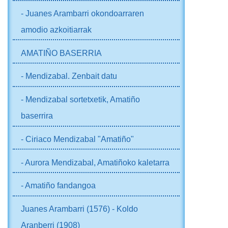
- Juanes Arambarri okondoarraren
amodio azkoitiarrak
AMATIÑO BASERRIA
- Mendizabal. Zenbait datu
- Mendizabal sortetxetik, Amatiño
baserrira
- Ciriaco Mendizabal "Amatiño"
- Aurora Mendizabal, Amatiñoko kaletarra
- Amatiño fandangoa
Juanes Arambarri (1576) - Koldo
Aranberri (1908)