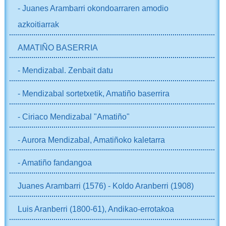
- Juanes Arambarri okondoarraren amodio
azkoitiarrak
AMATIÑO BASERRIA
- Mendizabal. Zenbait datu
- Mendizabal sortetxetik, Amatiño baserrira
- Ciriaco Mendizabal "Amatiño"
- Aurora Mendizabal, Amatiñoko kaletarra
- Amatiño fandangoa
Juanes Arambarri (1576) - Koldo Aranberri (1908)
Luis Aranberri (1800-61), Andikao-errotakoa