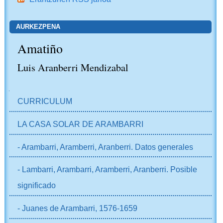
AURKEZPENA
Amatiño
Luis Aranberri Mendizabal
NABIGAZIOA
CURRICULUM
LA CASA SOLAR DE ARAMBARRI
- Arambarri, Aramberri, Aranberri. Datos generales
- Lambarri, Arambarri, Aramberri, Aranberri. Posible
significado
- Juanes de Arambarri, 1576-1659