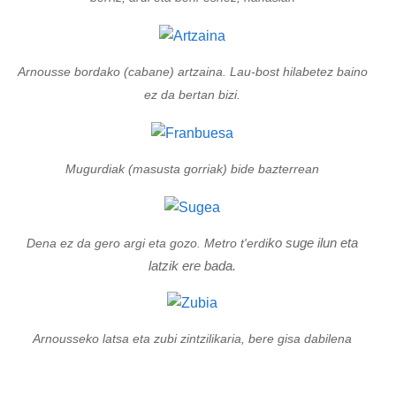
Arnousse bordako (cabane) artzaina. Lau-bost hilabetez baino
ez da bertan bizi.
Mugurdiak (masusta gorriak) bide bazterrean
ko suge ilun eta
Dena ez da gero argi eta gozo. Metro t'erdi
latzik ere bada.
Arnousseko latsa eta zubi zintzilikaria, bere gisa dabilena