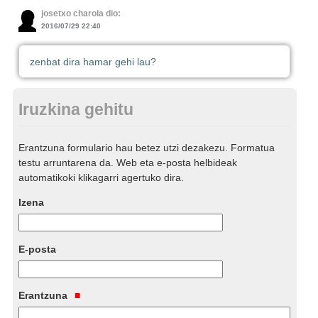
josetxo charola dio:
2016/07/29 22:40
zenbat dira hamar gehi lau?
Iruzkina gehitu
Erantzuna formulario hau betez utzi dezakezu. Formatua
testu arruntarena da. Web eta e-posta helbideak
automatikoki klikagarri agertuko dira.
Izena
E-posta
Erantzuna