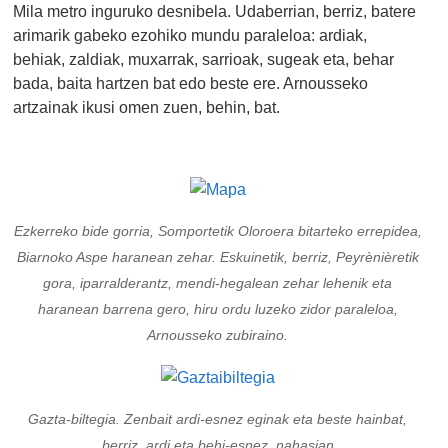
Mila metro inguruko desnibela. Udaberrian, berriz, batere
arimarik gabeko ezohiko mundu paraleloa: ardiak,
behiak, zaldiak, muxarrak, sarrioak, sugeak eta, behar
bada, baita hartzen bat edo beste ere. Arnousseko
artzainak ikusi omen zuen, behin, bat.
Ezkerreko bide gorria, Somportetik Oloroera bitarteko errepidea,
Biarnoko Aspe haranean zehar. Eskuinetik, berriz, Peyrènièretik
gora, iparralderantz, mendi-hegalean zehar lehenik eta
haranean barrena gero, hiru ordu luzeko zidor paraleloa,
Arnousseko zubiraino.
Gazta-biltegia. Zenbait ardi-esnez eginak eta beste hainbat,
berriz, ardi eta behi-esnez, nahasian