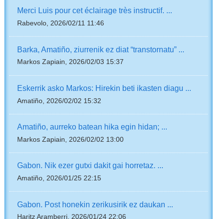
Merci Luis pour cet éclairage très instructif. ...
Rabevolo, 2026/02/11 11:46
Barka, Amatiño, ziurrenik ez diat “transtornatu” ...
Markos Zapiain, 2026/02/03 15:37
Eskerrik asko Markos: Hirekin beti ikasten diagu ...
Amatiño, 2026/02/02 15:32
Amatiño, aurreko batean hika egin hidan; ...
Markos Zapiain, 2026/02/02 13:00
Gabon. Nik ezer gutxi dakit gai horretaz. ...
Amatiño, 2026/01/25 22:15
Gabon. Post honekin zerikusirik ez daukan ...
Haritz Aramberri, 2026/01/24 22:06