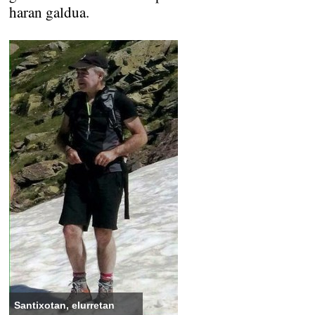
haran galdua.
Santixotan, elurretan