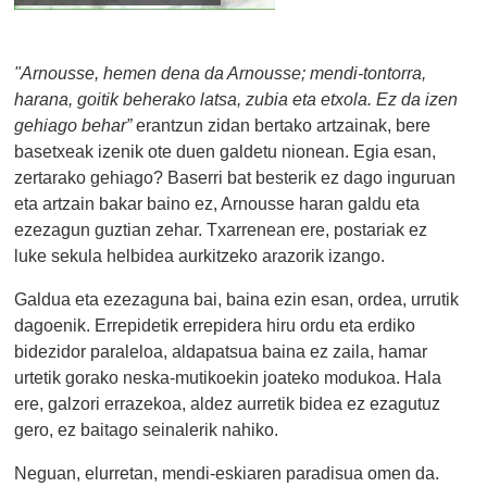
"Arnousse, hemen dena da Arnousse; mendi-tontorra,
harana, goitik beherako latsa, zubia eta etxola. Ez da izen
gehiago behar”
erantzun zidan bertako artzainak, bere
basetxeak izenik ote duen galdetu nionean. Egia esan,
zertarako gehiago? Baserri bat besterik ez dago inguruan
eta artzain bakar baino ez, Arnousse haran galdu eta
ezezagun guztian zehar. Txarrenean ere, postariak ez
luke sekula helbidea aurkitzeko arazorik izango.
Galdua eta ezezaguna bai, baina ezin esan, ordea, urrutik
dagoenik. Errepidetik errepidera hiru ordu eta erdiko
bidezidor paraleloa, aldapatsua baina ez zaila, hamar
urtetik gorako neska-mutikoekin joateko modukoa. Hala
ere, galzori errazekoa, aldez aurretik bidea ez ezagutuz
gero, ez baitago seinalerik nahiko.
Neguan, elurretan, mendi-eskiaren paradisua omen da.