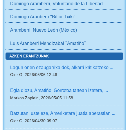
Domingo Aramberri, Voluntario de la Libertad
Domingo Aranberri "Bittor Txiki"
Aramberri. Nuevo León (México)
Luis Aranberri Mendizabal "Amatiño"
AZKEN ERANTZUNAK
Lagun onen ezaugarrixa dok, alkarri kritikatzeko ...
Oier G, 2026/05/06 12:46
Egia diozu, Amatiño. Gorrotoa tartean izatera, ...
Markos Zapiain, 2026/05/05 11:58
Batzutan, uste eze, Ameriketara juatia aberastian ...
Oier G, 2026/04/30 09:07