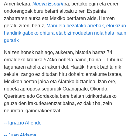
Ameriketara,
Nueva España
ra, bertoko egin eta euren
ondorengoak buru belarri altxatu ziren Espainia
zaharraren aurka eta Mexiko berriaren alde. Hemen
geratu ziren, berriz,
Manuela bezalako arrebak, etorkizun
handirik gabeko ohitura eta bizimoduetan nola hala iraun
gurarik
Naizen honek nahiago, aukeran, historia hartaz 74
orrialdeko kronika 574ko nobela baino, baina… Liburua
lagunaren aholkuz irakurri dut. Haatik, harek baditu nik
sekula izango ez ditudan hiru dohain: emakume izatea,
Mexikon bertan jaioa eta Aiarako biztanlea. Izan ere,
nobela aproposa segurutik Guanajuato, Okondo,
Querétaro edo Gordexola bere baitan txirikordatzeko
gauza den irakurlearentzat baina, ez dakit ba, zein
neurritan, gainerakoentzat…
-- Ignacio Allende
-- Juan Aldama