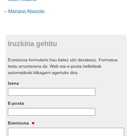
-- Mariano Abasolo
Iruzkina gehitu
Erantzuna formulario hau betez utzi dezakezu. Formatua
testu arruntarena da. Web eta e-posta helbideak
automatikoki klikagarri agertuko dira.
Izena
E-posta
Erantzuna