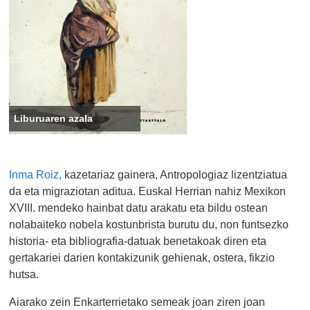
Liburuaren azala
Inma Roiz,
kazetariaz gainera, Antropologiaz lizentziatua
da eta migraziotan aditua. Euskal Herrian nahiz Mexikon
XVIII. mendeko hainbat datu arakatu eta bildu ostean
nolabaiteko nobela kostunbrista burutu du, non funtsezko
historia- eta bibliografia-datuak benetakoak diren eta
gertakariei darien kontakizunik gehienak, ostera, fikzio
hutsa.
Aiarako zein Enkarterrietako semeak joan ziren joan