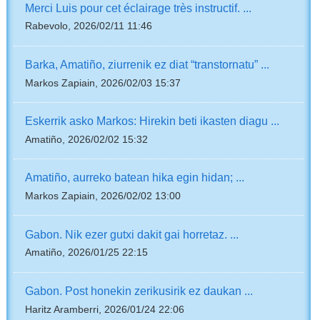
Merci Luis pour cet éclairage très instructif. ...
Rabevolo, 2026/02/11 11:46
Barka, Amatiño, ziurrenik ez diat “transtornatu” ...
Markos Zapiain, 2026/02/03 15:37
Eskerrik asko Markos: Hirekin beti ikasten diagu ...
Amatiño, 2026/02/02 15:32
Amatiño, aurreko batean hika egin hidan; ...
Markos Zapiain, 2026/02/02 13:00
Gabon. Nik ezer gutxi dakit gai horretaz. ...
Amatiño, 2026/01/25 22:15
Gabon. Post honekin zerikusirik ez daukan ...
Haritz Aramberri, 2026/01/24 22:06