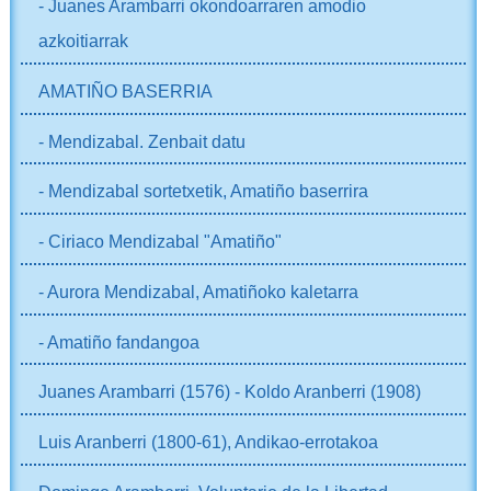
- Juanes Arambarri okondoarraren amodio
azkoitiarrak
AMATIÑO BASERRIA
- Mendizabal. Zenbait datu
- Mendizabal sortetxetik, Amatiño baserrira
- Ciriaco Mendizabal "Amatiño"
- Aurora Mendizabal, Amatiñoko kaletarra
- Amatiño fandangoa
Juanes Arambarri (1576) - Koldo Aranberri (1908)
Luis Aranberri (1800-61), Andikao-errotakoa