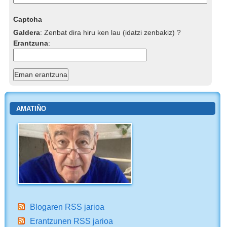
Captcha
Galdera
:
Zenbat dira hiru ken lau (idatzi zenbakiz) ?
Erantzuna
:
AMATIÑO
Blogaren RSS jarioa
Erantzunen RSS jarioa