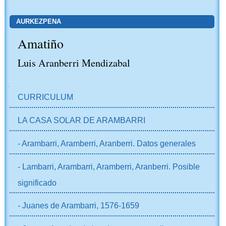
AURKEZPENA
Amatiño
Luis Aranberri Mendizabal
NABIGAZIOA
CURRICULUM
LA CASA SOLAR DE ARAMBARRI
- Arambarri, Aramberri, Aranberri. Datos generales
- Lambarri, Arambarri, Aramberri, Aranberri. Posible
significado
- Juanes de Arambarri, 1576-1659