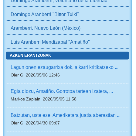
Domingo Aramberri, Voluntario de la Libertad
Domingo Aranberri "Bittor Txiki"
Aramberri. Nuevo León (México)
Luis Aranberri Mendizabal "Amatiño"
AZKEN ERANTZUNAK
Lagun onen ezaugarrixa dok, alkarri kritikatzeko ...
Oier G, 2026/05/06 12:46
Egia diozu, Amatiño. Gorrotoa tartean izatera, ...
Markos Zapiain, 2026/05/05 11:58
Batzutan, uste eze, Ameriketara juatia aberastian ...
Oier G, 2026/04/30 09:07