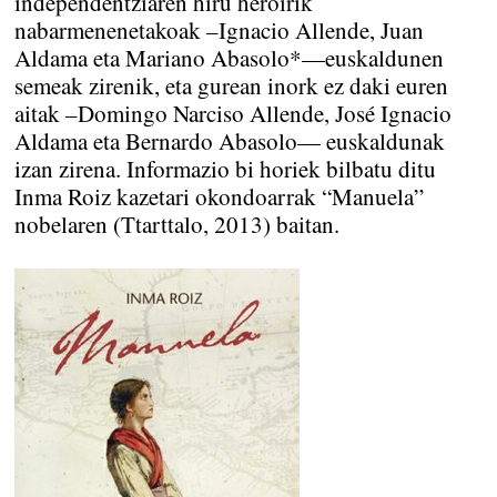
independentziaren hiru heroirik
nabarmenenetakoak –Ignacio Allende, Juan
Aldama eta Mariano Abasolo*—euskaldunen
semeak zirenik, eta gurean inork ez daki euren
aitak –Domingo Narciso Allende, José Ignacio
Aldama eta Bernardo Abasolo— euskaldunak
izan zirena. Informazio bi horiek bilbatu ditu
Inma Roiz kazetari okondoarrak “Manuela”
nobelaren (Ttarttalo, 2013) baitan.