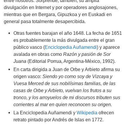
entre nosotros. Sorprende, también, su amplia
divulgación en Internet y por operadores anglosajones,
mientras que en Bergara, Gipuzkoa y en Euskadi en
general pasa totalmente desapercibida.
Otras fuentes barajan el año 1648. La fecha de 1651
es probablemente la más divulgada entre el gran
público vasco (
Enciclopedia Auñamendi
) y aparece
avalada en obras como
Razón y pasión de Sor
Juana
(Editorial Porrua, Argentina-México, 1992).
En carta dirigida a Juan de Orbe y Arbieto afirma su
origen vasco:
Siendo yo como soy de Vizcaya y
Vuesa Merced de sus nobilísimas familias, de las
casas de Orbe y Arbieto, vuelvan los frutos a su
tronco, y los arroyuelos de mi discursos tributen sus
corrientes al mar en quien reconocen su origen.
La Enciclopedia Auñamendi y
Wikipedia
ofrecen
retrato pintado por Andrés de Islas en 1772.