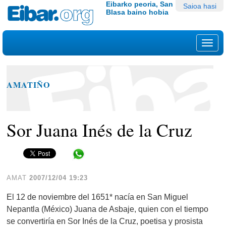
Edukira
Tresna
Eibarko peoria, San
Saioa hasi
Blasa baino hobia
salto
pertsonalak
egin
|
Nab
Salto
egin
nabigazioara
AMATIÑO
Sor Juana Inés de la Cruz
Share in WhatsApp
AMAT
2007/12/04 19:23
El 12 de noviembre del 1651* nacía en San Miguel
Nepantla (México) Juana de Asbaje, quien con el tiempo
se convertiría en Sor Inés de la Cruz, poetisa y prosista