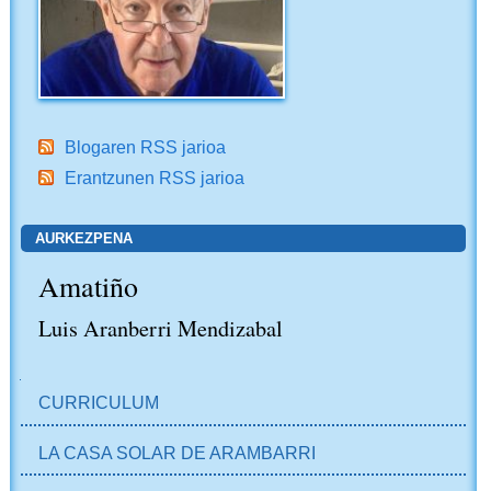
Blogaren RSS jarioa
Erantzunen RSS jarioa
AURKEZPENA
Amatiño
Luis Aranberri Mendizabal
NABIGAZIOA
CURRICULUM
LA CASA SOLAR DE ARAMBARRI