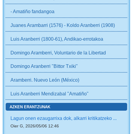
- Amatiño fandangoa
Juanes Arambarri (1576) - Koldo Aranberri (1908)
Luis Aranberri (1800-61), Andikao-errotakoa
Domingo Aramberri, Voluntario de la Libertad
Domingo Aranberri "Bittor Txiki"
Aramberri. Nuevo León (México)
Luis Aranberri Mendizabal "Amatiño"
AZKEN ERANTZUNAK
Lagun onen ezaugarrixa dok, alkarri kritikatzeko ...
Oier G, 2026/05/06 12:46