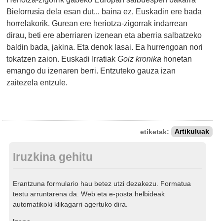
Bielorrusia dela esan dut... baina ez, Euskadin ere bada
horrelakorik. Gurean ere heriotza-zigorrak indarrean
dirau, beti ere aberriaren izenean eta aberria salbatzeko
baldin bada, jakina. Eta denok lasai. Ea hurrengoan nori
tokatzen zaion. Euskadi Irratiak
Goiz kronika
honetan
emango du izenaren berri. Entzuteko gauza izan
zaitezela entzule.
etiketak:
Artikuluak
Iruzkina gehitu
Erantzuna formulario hau betez utzi dezakezu. Formatua
testu arruntarena da. Web eta e-posta helbideak
automatikoki klikagarri agertuko dira.