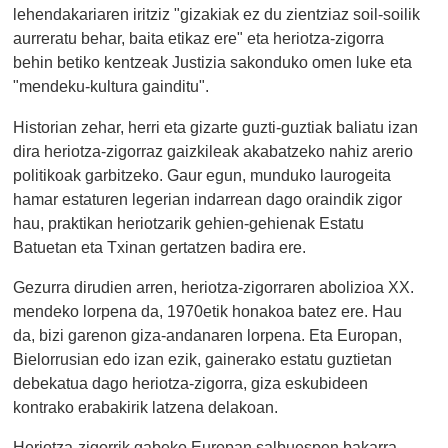
lehendakariaren iritziz "gizakiak ez du zientziaz soil-soilik
aurreratu behar, baita etikaz ere" eta heriotza-zigorra
behin betiko kentzeak Justizia sakonduko omen luke eta
"mendeku-kultura gainditu".
Historian zehar, herri eta gizarte guzti-guztiak baliatu izan
dira heriotza-zigorraz gaizkileak akabatzeko nahiz arerio
politikoak garbitzeko. Gaur egun, munduko laurogeita
hamar estaturen legerian indarrean dago oraindik zigor
hau, praktikan heriotzarik gehien-gehienak Estatu
Batuetan eta Txinan gertatzen badira ere.
Gezurra dirudien arren, heriotza-zigorraren abolizioa XX.
mendeko lorpena da, 1970etik honakoa batez ere. Hau
da, bizi garenon giza-andanaren lorpena. Eta Europan,
Bielorrusian edo izan ezik, gainerako estatu guztietan
debekatua dago heriotza-zigorra, giza eskubideen
kontrako erabakirik latzena delakoan.
Heriotza-zigorrik gabeko Europan salbuespen bakarra