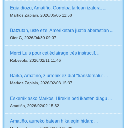
Egia diozu, Amatiño. Gorrotoa tartean izatera, ...
Markos Zapiain, 2026/05/05 11:58
Batzutan, uste eze, Ameriketara juatia aberastian ...
Oier G, 2026/04/30 09:07
Merci Luis pour cet éclairage très instructif. ...
Rabevolo, 2026/02/11 11:46
Barka, Amatiño, ziurrenik ez diat “transtornatu” ...
Markos Zapiain, 2026/02/03 15:37
Eskerrik asko Markos: Hirekin beti ikasten diagu ...
Amatiño, 2026/02/02 15:32
Amatiño, aurreko batean hika egin hidan; ...