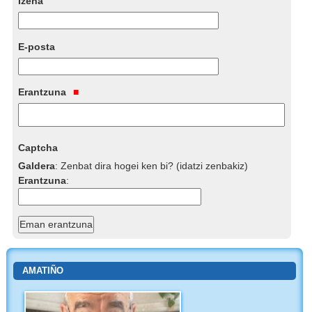
Izena
E-posta
Erantzuna
Captcha
Galdera
:
Zenbat dira hogei ken bi? (idatzi zenbakiz)
Erantzuna
:
AMATIÑO