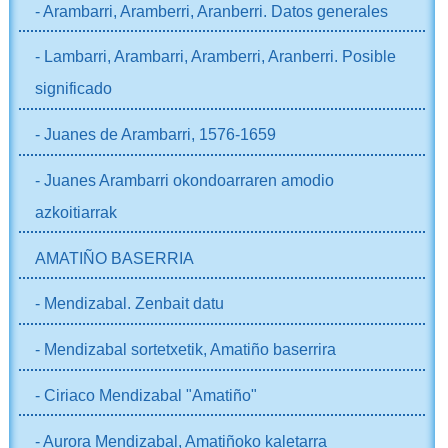
- Arambarri, Aramberri, Aranberri. Datos generales
- Lambarri, Arambarri, Aramberri, Aranberri. Posible
significado
- Juanes de Arambarri, 1576-1659
- Juanes Arambarri okondoarraren amodio
azkoitiarrak
AMATIÑO BASERRIA
- Mendizabal. Zenbait datu
- Mendizabal sortetxetik, Amatiño baserrira
- Ciriaco Mendizabal "Amatiño"
- Aurora Mendizabal, Amatiñoko kaletarra