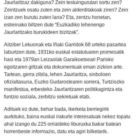
Jaurlaritzaz dakiguna? Zein testuingurutan sortu zen?
Zeintzuek osatu zuten eta zein alderditakoak ziren? Zein
izan zen burutu zuten lana? Eta, zentzu honetan,
estreinako biltzen dute “Euzkadiko lehenengo
Jaurlaritzako burukideen bizitzak”.
Aitziber Lekuonak eta Iñaki Garridok 68 urteko pasartea
laburtzen dute, 1931ko euskal estatutuaren promesatik
hasi eta 1979an Leizaolak Garaikoetxeari Parisko
egoitzaren giltzak eta dokumentuak eman zizkion arte.
Tartean, gerra zibila, lehen Jaurlaritza, sinboloen
ofizialtasuna, Euzko Gudarostearen sorrera, Turtziozko
manifestua, erbesteko Jaurlaritzaren politikagintza eta
funtzio soziala, zerbitzu sekretuak etab.
Adituek ez dute, behar bada, ikerketa berriegirik
aurkituko, baina euskal irakurle interesatuak nekez topatu
ahal izango du 225 orrialdeko liburuxka bakar batean
horrenbeste informazio, datu eta agiri bilketarik.