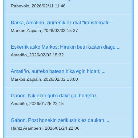
Rabevolo, 2026/02/11 11:46
Barka, Amatiño, ziurrenik ez diat “transtornatu” ...
Markos Zapiain, 2026/02/03 15:37
Eskerrik asko Markos: Hirekin beti ikasten diagu ...
Amatiño, 2026/02/02 15:32
Amatiño, aurreko batean hika egin hidan; ...
Markos Zapiain, 2026/02/02 13:00
Gabon. Nik ezer gutxi dakit gai horretaz. ...
Amatiño, 2026/01/25 22:15
Gabon. Post honekin zerikusirik ez daukan ...
Haritz Aramberri, 2026/01/24 22:06