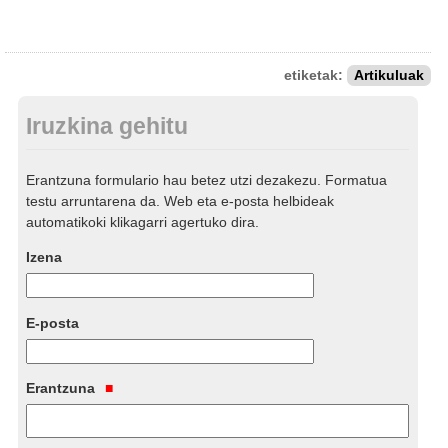
etiketak:
Artikuluak
Iruzkina gehitu
Erantzuna formulario hau betez utzi dezakezu. Formatua
testu arruntarena da. Web eta e-posta helbideak
automatikoki klikagarri agertuko dira.
Izena
E-posta
Erantzuna