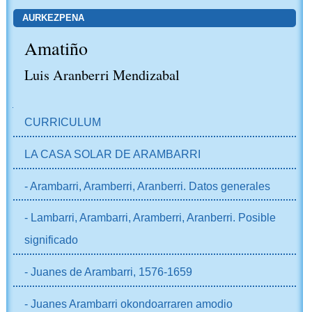
AURKEZPENA
Amatiño
Luis Aranberri Mendizabal
NABIGAZIOA
CURRICULUM
LA CASA SOLAR DE ARAMBARRI
- Arambarri, Aramberri, Aranberri. Datos generales
- Lambarri, Arambarri, Aramberri, Aranberri. Posible
significado
- Juanes de Arambarri, 1576-1659
- Juanes Arambarri okondoarraren amodio