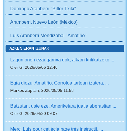
Domingo Aranberri "Bittor Txiki"
Aramberri. Nuevo León (México)
Luis Aranberri Mendizabal "Amatiño"
AZKEN ERANTZUNAK
Lagun onen ezaugarrixa dok, alkarri kritikatzeko ...
Oier G, 2026/05/06 12:46
Egia diozu, Amatiño. Gorrotoa tartean izatera, ...
Markos Zapiain, 2026/05/05 11:58
Batzutan, uste eze, Ameriketara juatia aberastian ...
Oier G, 2026/04/30 09:07
Merci Luis pour cet éclairage très instructif. ...