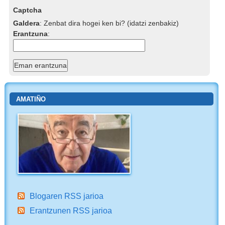
Captcha
Galdera
:
Zenbat dira hogei ken bi? (idatzi zenbakiz)
Erantzuna
:
AMATIÑO
Blogaren RSS jarioa
Erantzunen RSS jarioa