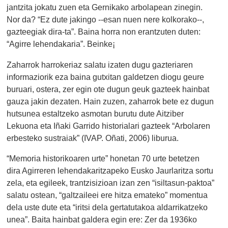
jantzita jokatu zuen eta Gernikako arbolapean zinegin.
Nor da? “Ez dute jakingo --esan nuen nere kolkorako--,
gazteegiak dira-ta”. Baina horra non erantzuten duten:
“Agirre lehendakaria”. Beinke¡
Zaharrok harrokeriaz salatu izaten dugu gazteriaren
informaziorik eza baina gutxitan galdetzen diogu geure
buruari, ostera, zer egin ote dugun geuk gazteek hainbat
gauza jakin dezaten. Hain zuzen, zaharrok bete ez dugun
hutsunea estaltzeko asmotan burutu dute Aitziber
Lekuona eta Iñaki Garrido historialari gazteek “Arbolaren
erbesteko sustraiak” (IVAP. Oñati, 2006) liburua.
“Memoria historikoaren urte” honetan 70 urte betetzen
dira Agirreren lehendakaritzapeko Eusko Jaurlaritza sortu
zela, eta egileek, trantzisizioan izan zen “isiltasun-paktoa”
salatu ostean, “galtzaileei ere hitza emateko” momentua
dela uste dute eta “iritsi dela gertatutakoa aldarrikatzeko
unea”. Baita hainbat galdera egin ere: Zer da 1936ko