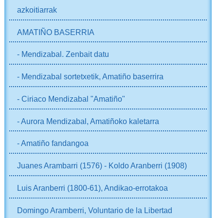
azkoitiarrak
AMATIÑO BASERRIA
- Mendizabal. Zenbait datu
- Mendizabal sortetxetik, Amatiño baserrira
- Ciriaco Mendizabal "Amatiño"
- Aurora Mendizabal, Amatiñoko kaletarra
- Amatiño fandangoa
Juanes Arambarri (1576) - Koldo Aranberri (1908)
Luis Aranberri (1800-61), Andikao-errotakoa
Domingo Aramberri, Voluntario de la Libertad