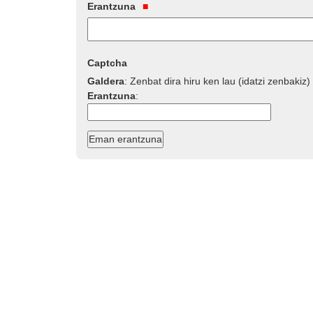
Erantzuna
Captcha
Galdera
:
Zenbat dira hiru ken lau (idatzi zenbakiz)
Erantzuna
: