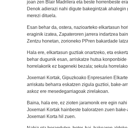
joan zen Blair Madrilera eta beste horrenbeste 
Denok adierazi nahi digute bakegintzak ahalegin g
merezi dituela.
Esan behar da, ostera, nazioarteko elkartasun ho
eraginik izatea, Zapateroren jarrera indartzea bai
Zentzu honetan, zorioneko PPren bakardade latza 
Hala ere, elkartasun guztiak onartzeko, eta eskert
behar dugunik esan, arriskatze hutsa konponbide gu
horrelakorik ez bageneki bezala; sekula horrelako
Joxemari Kortak, Gipuzkoako Enpresarien Elkartea
arriskatu beharra eskatzen zigula guztioi, bake-a
askoz ere mesedegarriagoak zirelakoan.
Baina, hala ere, ez zioten jaramonik ere egin nahi
Joxemari Kortak hainbeste baloratzen zuen bake-a
Joxemari Korta hil zuen.
Nahiz eta berandutxo, betor, bai, bakearen aldeko