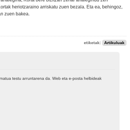
Kortak heriotzaraino arriskatu zuen bezala. Eta ea, behingoz,
zan zuen bakea.
etiketak:
Artikuluak
rmatua testu arruntarena da. Web eta e-posta helbideak