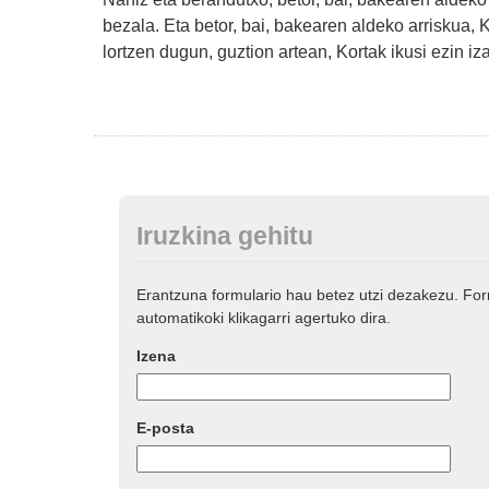
bezala. Eta betor, bai, bakearen aldeko arriskua, 
lortzen dugun, guztion artean, Kortak ikusi ezin i
Iruzkina gehitu
Erantzuna formulario hau betez utzi dezakezu. Fo
automatikoki klikagarri agertuko dira.
Izena
E-posta