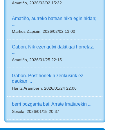
Amatiño, 2026/02/02 15:32
Amatiño, aurreko batean hika egin hidan;
...
Markos Zapiain, 2026/02/02 13:00
Gabon. Nik ezer gutxi dakit gai horretaz.
...
Amatiño, 2026/01/25 22:15
Gabon. Post honekin zerikusirik ez
daukan ...
Haritz Aramberri, 2026/01/24 22:06
berri pozgarria bai. Arrate Irratiarekin ...
Sosola, 2026/01/15 20:37