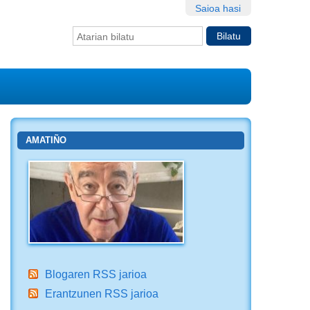
Saioa hasi
Bilatu atarian
Bilaketa
aurreratua…
AMATIÑO
Blogaren RSS jarioa
Erantzunen RSS jarioa