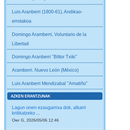
Luis Aranberri (1800-61), Andikao-
errotakoa
Domingo Aramberri, Voluntario de la
Libertad
Domingo Aranberri "Bittor Txiki"
Aramberri. Nuevo León (México)
Luis Aranberri Mendizabal "Amatiño"
AZKEN ERANTZUNAK
Lagun onen ezaugarrixa dok, alkarri
kritikatzeko ...
Oier G, 2026/05/06 12:46