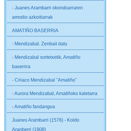
- Juanes Arambarri okondoarraren
amodio azkoitiarrak
AMATIÑO BASERRIA
- Mendizabal. Zenbait datu
- Mendizabal sortetxetik, Amatiño
baserrira
- Ciriaco Mendizabal "Amatiño"
- Aurora Mendizabal, Amatiñoko kaletarra
- Amatiño fandangoa
Juanes Arambarri (1576) - Koldo
Aranberri (1908)