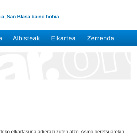
ia, San Blasa baino hobia
a
Albisteak
Elkartea
Zerrenda
eko elkartasuna adierazi zuten atzo. Asmo beretsuarekin