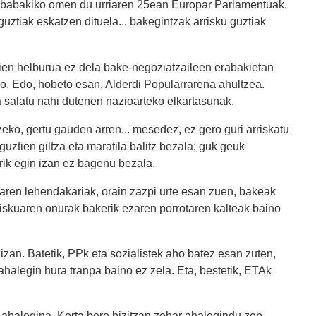
erababakiko omen du urriaren 25ean Europar Parlamentuak.
uztiak eskatzen dituela... bakegintzak arrisku guztiak
rien helburua ez dela bake-negoziatzaileen erabakietan
no. Edo, hobeto esan, Alderdi Popularrarena ahultzea.
salatu nahi dutenen nazioarteko elkartasunak.
zeko, gertu gauden arren... mesedez, ez gero guri arriskatu
ztien giltza eta maratila balitz bezala; guk geuk
rik egin izan ez bagenu bezala.
ren lehendakariak, orain zazpi urte esan zuen, bakeak
rriskuaren onurak bakerik ezaren porrotaren kalteak baino
 izan. Batetik, PPk eta sozialistek aho batez esan zuten,
halegin hura tranpa baino ez zela. Eta, bestetik, ETAk
 ahalegina, Korta bere bizitzan zehar ahalegindu zen