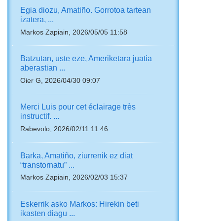
Egia diozu, Amatiño. Gorrotoa tartean
izatera, ...
Markos Zapiain, 2026/05/05 11:58
Batzutan, uste eze, Ameriketara juatia
aberastian ...
Oier G, 2026/04/30 09:07
Merci Luis pour cet éclairage très
instructif. ...
Rabevolo, 2026/02/11 11:46
Barka, Amatiño, ziurrenik ez diat
“transtornatu” ...
Markos Zapiain, 2026/02/03 15:37
Eskerrik asko Markos: Hirekin beti
ikasten diagu ...