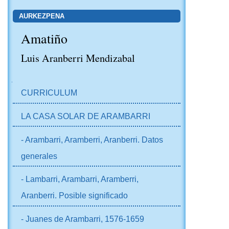
AURKEZPENA
Amatiño
Luis Aranberri Mendizabal
NABIGAZIOA
CURRICULUM
LA CASA SOLAR DE ARAMBARRI
- Arambarri, Aramberri, Aranberri. Datos
generales
- Lambarri, Arambarri, Aramberri,
Aranberri. Posible significado
- Juanes de Arambarri, 1576-1659