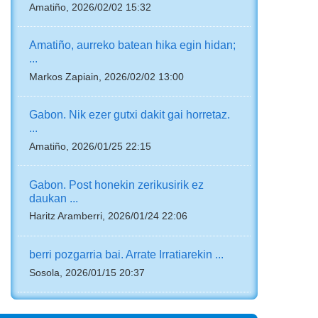
Amatiño, 2026/02/02 15:32
Amatiño, aurreko batean hika egin hidan;
...
Markos Zapiain, 2026/02/02 13:00
Gabon. Nik ezer gutxi dakit gai horretaz.
...
Amatiño, 2026/01/25 22:15
Gabon. Post honekin zerikusirik ez
daukan ...
Haritz Aramberri, 2026/01/24 22:06
berri pozgarria bai. Arrate Irratiarekin ...
Sosola, 2026/01/15 20:37