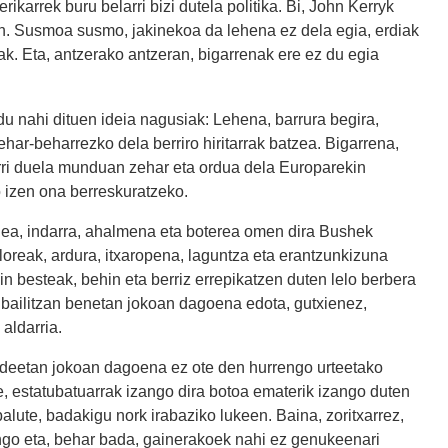
erikarrek buru belarri bizi dutela politika. Bi, John Kerryk
n. Susmoa susmo, jakinekoa da lehena ez dela egia, erdiak
ak. Eta, antzerako antzeran, bigarrenak ere ez du egia
ldu nahi dituen ideia nagusiak: Lehena, barrura begira,
har-beharrezko dela berriro hiritarrak batzea. Bigarrena,
ri duela munduan zehar eta ordua dela Europarekin
o izen ona berreskuratzeko.
edea, indarra, ahalmena eta boterea omen dira Bushek
aloreak, ardura, itxaropena, laguntza eta erantzunkizuna
n besteak, behin eta berriz errepikatzen duten lelo berbera
bailitzan benetan jokoan dagoena edota, gutxienez,
aldarria.
deetan jokoan dagoena ez ote den hurrengo urteetako
re, estatubatuarrak izango dira botoa ematerik izango duten
alute, badakigu nork irabaziko lukeen. Baina, zoritxarrez,
ango eta, behar bada, gainerakoek nahi ez genukeenari