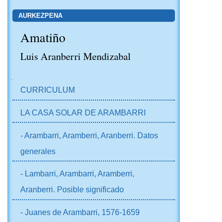
AURKEZPENA
Amatiño
Luis Aranberri Mendizabal
NABIGAZIOA
CURRICULUM
LA CASA SOLAR DE ARAMBARRI
- Arambarri, Aramberri, Aranberri. Datos
generales
- Lambarri, Arambarri, Aramberri,
Aranberri. Posible significado
- Juanes de Arambarri, 1576-1659