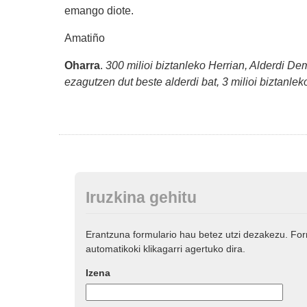
emango diote.
Amatiño
Oharra
.
300 milioi biztanleko Herrian, Alderdi Dem
ezagutzen dut beste alderdi bat, 3 milioi biztanlek
Iruzkina gehitu
Erantzuna formulario hau betez utzi dezakezu. Fo
automatikoki klikagarri agertuko dira.
Izena