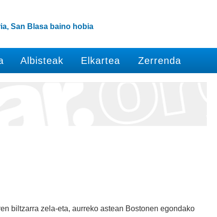
ia, San Blasa baino hobia
a
Albisteak
Elkartea
Zerrenda
en biltzarra zela-eta, aurreko astean Bostonen egondako