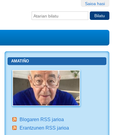
Saioa hasi
Bilatu atarian
Bilaketa
aurreratua…
AMATIÑO
Blogaren RSS jarioa
Erantzunen RSS jarioa