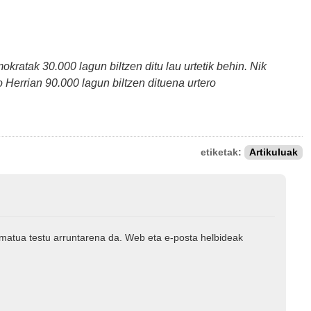
okratak 30.000 lagun biltzen ditu lau urtetik behin. Nik
o Herrian 90.000 lagun biltzen dituena urtero
etiketak:
Artikuluak
rmatua testu arruntarena da. Web eta e-posta helbideak