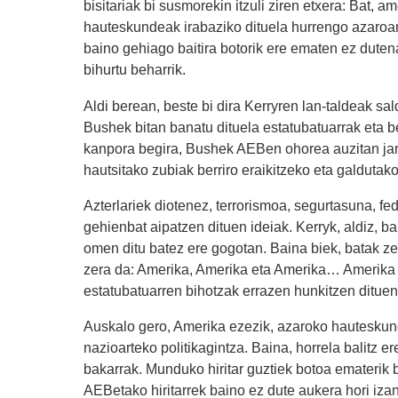
bisitariak bi susmorekin itzuli ziren etxera: Bat, am
hauteskundeak irabaziko dituela hurrengo azaroa
baino gehiago baitira botorik ere ematen ez duten
bihurtu beharrik.
Aldi berean, beste bi dira Kerryren lan-taldeak sa
Bushek bitan banatu dituela estatubatuarrak eta be
kanpora begira, Bushek AEBen ohorea auzitan jar
hautsitako zubiak berriro eraikitzeko eta galdutak
Azterlariek diotenez, terrorismoa, segurtasuna, f
gehienbat aipatzen dituen ideiak. Kerryk, aldiz, b
omen ditu batez ere gogotan. Baina biek, batak zei
zera da: Amerika, Amerika eta Amerika… Amerika 
estatubatuarren bihotzak errazen hunkitzen dituen 
Auskalo gero, Amerika ezezik, azaroko hauteskun
nazioarteko politikagintza. Baina, horrela balitz e
bakarrak. Munduko hiritar guztiek botoa ematerik b
AEBetako hiritarrek baino ez dute aukera hori iz