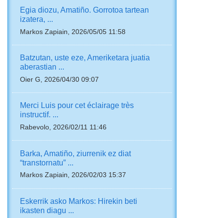
Egia diozu, Amatiño. Gorrotoa tartean
izatera, ...
Markos Zapiain, 2026/05/05 11:58
Batzutan, uste eze, Ameriketara juatia
aberastian ...
Oier G, 2026/04/30 09:07
Merci Luis pour cet éclairage très
instructif. ...
Rabevolo, 2026/02/11 11:46
Barka, Amatiño, ziurrenik ez diat
“transtornatu” ...
Markos Zapiain, 2026/02/03 15:37
Eskerrik asko Markos: Hirekin beti
ikasten diagu ...