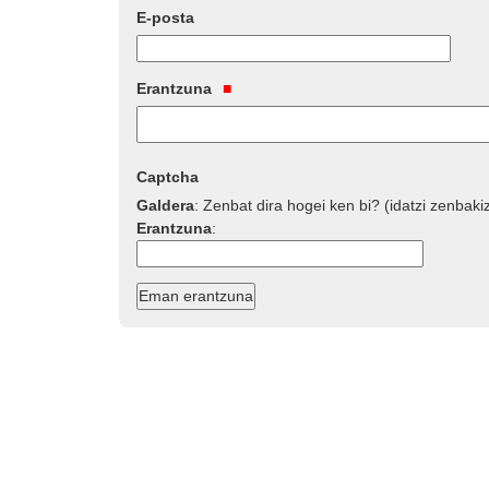
E-posta
Erantzuna
Captcha
Galdera
:
Zenbat dira hogei ken bi? (idatzi zenbaki
Erantzuna
: