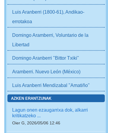
Luis Aranberri (1800-61), Andikao-
errotakoa
Domingo Aramberri, Voluntario de la
Libertad
Domingo Aranberri "Bittor Txiki"
Aramberri. Nuevo León (México)
Luis Aranberri Mendizabal "Amatiño"
AZKEN ERANTZUNAK
Lagun onen ezaugarrixa dok, alkarri
kritikatzeko ...
Oier G, 2026/05/06 12:46