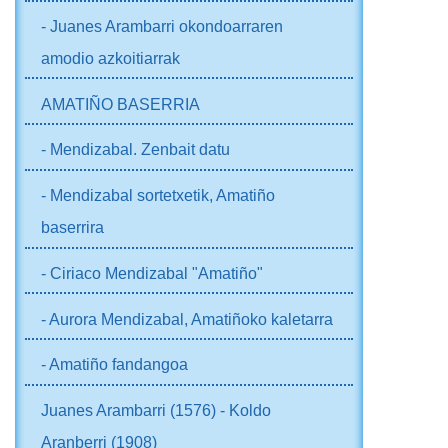
- Juanes Arambarri okondoarraren
amodio azkoitiarrak
AMATIÑO BASERRIA
- Mendizabal. Zenbait datu
- Mendizabal sortetxetik, Amatiño
baserrira
- Ciriaco Mendizabal "Amatiño"
- Aurora Mendizabal, Amatiñoko kaletarra
- Amatiño fandangoa
Juanes Arambarri (1576) - Koldo
Aranberri (1908)