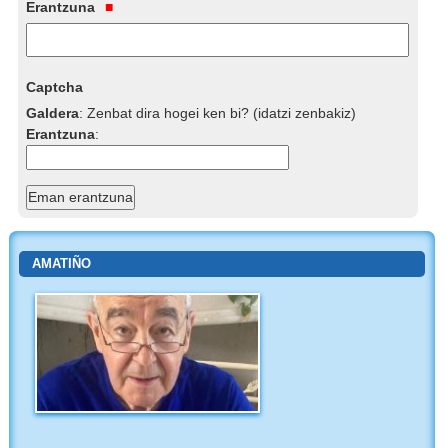
Erantzuna
Captcha
Galdera
:
Zenbat dira hogei ken bi? (idatzi zenbakiz)
Erantzuna
:
AMATIÑO