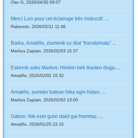
Oier G, 2026/04/30 09:07
Merci Luis pour cet éclairage très instructif. ...
Rabevolo, 2026/02/11 11:46
Barka, Amatiño, ziurrenik ez diat “transtornatu” ...
Markos Zapiain, 2026/02/03 15:37
Eskerrik asko Markos: Hirekin beti ikasten diagu ...
Amatiño, 2026/02/02 15:32
Amatiño, aurreko batean hika egin hidan; ...
Markos Zapiain, 2026/02/02 13:00
Gabon. Nik ezer gutxi dakit gai horretaz. ...
Amatiño, 2026/01/25 22:15