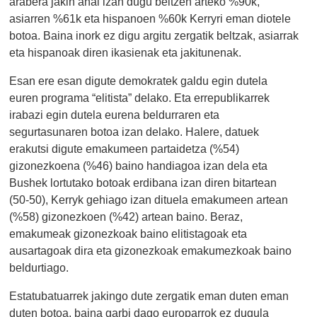
arabera jakin ahal izan dugu beltzen arteko %90k,
asiarren %61k eta hispanoen %60k Kerryri eman diotele
botoa. Baina inork ez digu argitu zergatik beltzak, asiarrak
eta hispanoak diren ikasienak eta jakitunenak.
Esan ere esan digute demokratek galdu egin dutela
euren programa “elitista” delako. Eta errepublikarrek
irabazi egin dutela eurena beldurraren eta
segurtasunaren botoa izan delako. Halere, datuek
erakutsi digute emakumeen partaidetza (%54)
gizonezkoena (%46) baino handiagoa izan dela eta
Bushek lortutako botoak erdibana izan diren bitartean
(50-50), Kerryk gehiago izan dituela emakumeen artean
(%58) gizonezkoen (%42) artean baino. Beraz,
emakumeak gizonezkoak baino elitistagoak eta
ausartagoak dira eta gizonezkoak emakumezkoak baino
beldurtiago.
Estatubatuarrek jakingo dute zergatik eman duten eman
duten botoa, baina garbi dago europarrok ez dugula