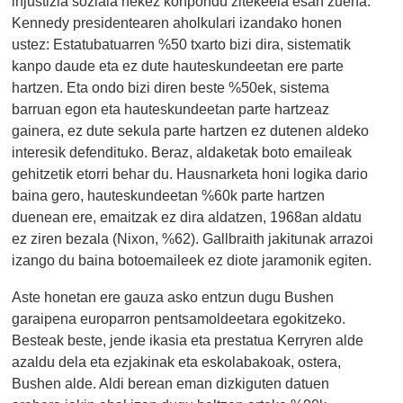
injustizia soziala nekez konpondu zitekeela esan zuena.
Kennedy presidentearen aholkulari izandako honen
ustez: Estatubatuarren %50 txarto bizi dira, sistematik
kanpo daude eta ez dute hauteskundeetan ere parte
hartzen. Eta ondo bizi diren beste %50ek, sistema
barruan egon eta hauteskundeetan parte hartzeaz
gainera, ez dute sekula parte hartzen ez dutenen aldeko
interesik defendituko. Beraz, aldaketak boto emaileak
gehitzetik etorri behar du. Hausnarketa honi logika dario
baina gero, hauteskundeetan %60k parte hartzen
duenean ere, emaitzak ez dira aldatzen, 1968an aldatu
ez ziren bezala (Nixon, %62). Gallbraith jakitunak arrazoi
izango du baina botoemaileek ez diote jaramonik egiten.
Aste honetan ere gauza asko entzun dugu Bushen
garaipena europarron pentsamoldeetara egokitzeko.
Besteak beste, jende ikasia eta prestatua Kerryren alde
azaldu dela eta ezjakinak eta eskolabakoak, ostera,
Bushen alde. Aldi berean eman dizkiguten datuen