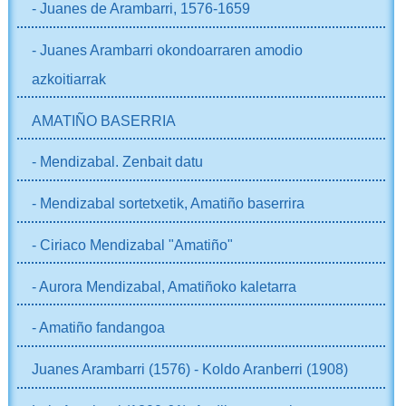
- Juanes de Arambarri, 1576-1659
- Juanes Arambarri okondoarraren amodio
azkoitiarrak
AMATIÑO BASERRIA
- Mendizabal. Zenbait datu
- Mendizabal sortetxetik, Amatiño baserrira
- Ciriaco Mendizabal "Amatiño"
- Aurora Mendizabal, Amatiñoko kaletarra
- Amatiño fandangoa
Juanes Arambarri (1576) - Koldo Aranberri (1908)