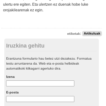
ulertu ere egiten. Eta ulertzen ez duenak hobe luke
orojakilearenak ez egin.
etiketak:
Artikuluak
Iruzkina gehitu
Erantzuna formulario hau betez utzi dezakezu. Formatua
testu arruntarena da. Web eta e-posta helbideak
automatikoki klikagarri agertuko dira.
Izena
E-posta