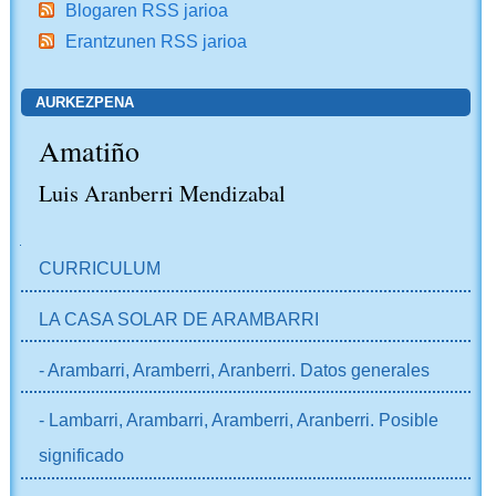
Blogaren RSS jarioa
Erantzunen RSS jarioa
AURKEZPENA
Amatiño
Luis Aranberri Mendizabal
NABIGAZIOA
CURRICULUM
LA CASA SOLAR DE ARAMBARRI
- Arambarri, Aramberri, Aranberri. Datos generales
- Lambarri, Arambarri, Aramberri, Aranberri. Posible
significado