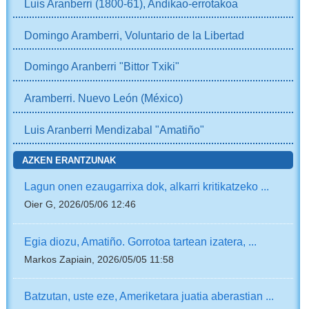
Luis Aranberri (1800-61), Andikao-errotakoa
Domingo Aramberri, Voluntario de la Libertad
Domingo Aranberri "Bittor Txiki"
Aramberri. Nuevo León (México)
Luis Aranberri Mendizabal "Amatiño"
AZKEN ERANTZUNAK
Lagun onen ezaugarrixa dok, alkarri kritikatzeko ...
Oier G, 2026/05/06 12:46
Egia diozu, Amatiño. Gorrotoa tartean izatera, ...
Markos Zapiain, 2026/05/05 11:58
Batzutan, uste eze, Ameriketara juatia aberastian ...