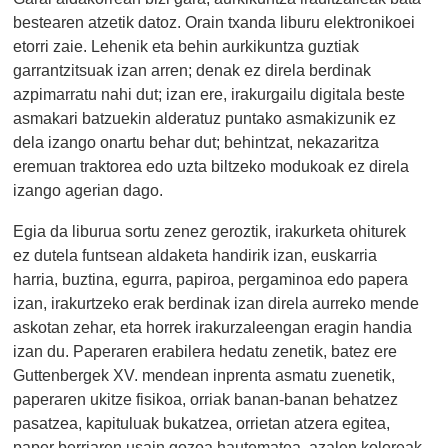
bestearen atzetik datoz. Orain txanda liburu elektronikoei
etorri zaie. Lehenik eta behin aurkikuntza guztiak
garrantzitsuak izan arren; denak ez direla berdinak
azpimarratu nahi dut; izan ere, irakurgailu digitala beste
asmakari batzuekin alderatuz puntako asmakizunik ez
dela izango onartu behar dut; behintzat, nekazaritza
eremuan traktorea edo uzta biltzeko modukoak ez direla
izango agerian dago.
Egia da liburua sortu zenez geroztik, irakurketa ohiturek
ez dutela funtsean aldaketa handirik izan, euskarria
harria, buztina, egurra, papiroa, pergaminoa edo papera
izan, irakurtzeko erak berdinak izan direla aurreko mende
askotan zehar, eta horrek irakurzaleengan eragin handia
izan du. Paperaren erabilera hedatu zenetik, batez ere
Guttenbergek XV. mendean inprenta asmatu zuenetik,
paperaren ukitze fisikoa, orriak banan-banan behatzez
pasatzea, kapituluak bukatzea, orrietan atzera egitea,
paper berriaren usain gozoa hautematea, azalen koloreak