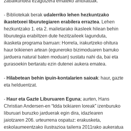
zabalkundea ezagutzera emateko antolatuak.
- Bibliotekak berak
udalerriko lehen hezkuntzako
ikastetxeei liburutegiaren erabilera erraztea
. Lehen
hezkuntzako 1. eta 2. mailetarako ikasleek hilean behin
liburutegia erabiltzen dute hezitzaileek lagunduta,
ikasketa programa barruan: Horrela, irakurtzeko ohitura
haur txikienen artean (eguneroko bizimoduaren barruko
jarduera natural baten moduan) sustatu nahi da, bai eta
gurasoekin bertaratu ezin dutenei aukera ematea.
-
Hilabetean behin ipuin-kontalarien saioak
: haur, gazte
eta helduentzat.
-
Haur eta Gazte Liburuaren Eguna
; aurten, Hans
Christian Andersen-en “Idda txikiaren loreak” izenburuko
liburuari buruzko jarduerak egin dira, idazlearen
jaiotzaren 206. urteurrena ospatuz: erakusketa,
eskolaumeentzako ilustrazioa tailerra 2011rako aukeratua