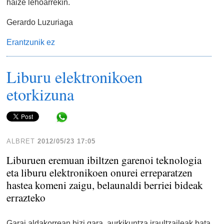
haize lehoarrekin.
Gerardo Luzuriaga
Erantzunik ez
Liburu elektronikoen
etorkizuna
Share in WhatsApp
ALBRET
2012/05/23 17:05
Liburuen eremuan ibiltzen garenoi teknologia
eta liburu elektronikoen onurei erreparatzen
hastea komeni zaigu, belaunaldi berriei bideak
errazteko
Garai aldakorrean bizi gara, aurkikuntza iraultzaileak bata