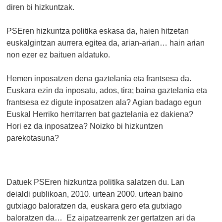
diren bi hizkuntzak.
PSEren hizkuntza politika eskasa da, haien hitzetan
euskalgintzan aurrera egitea da, arian-arian… hain arian
non ezer ez baituen aldatuko.
Hemen inposatzen dena gaztelania eta frantsesa da.
Euskara ezin da inposatu, ados, tira; baina gaztelania eta
frantsesa ez digute inposatzen ala? Agian badago egun
Euskal Herriko herritarren bat gaztelania ez dakiena?
Hori ez da inposatzea? Noizko bi hizkuntzen
parekotasuna?
Datuek PSEren hizkuntza politika salatzen du. Lan
deialdi publikoan, 2010. urtean 2000. urtean baino
gutxiago baloratzen da, euskara gero eta gutxiago
baloratzen da… Ez aipatzearrenk zer gertatzen ari da