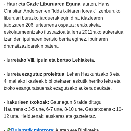
-
Haur eta Gazte Liburuaren Eguna
; aurten, Hans
Christian Andersen-en “Idda txikiaren loreak” izenburuko
liburuari buruzko jarduerak egin dira, idazlearen
jaiotzaren 206. urteurrena ospatuz: erakusketa,
eskolaumeentzako ilustrazioa tailerra 2011rako aukeratua
izan den ipuinaren bertsio berria eginez, ipuinaren
dramatizazioarekin batera.
-
Iurretako VIII. ipuin eta bertso Lehiaketa
.
-
Iurreta ezagutuz proiektua
: Lehen Hezkuntzako 3 eta
4. mailako ikasleek bibliotekaren eskutik herriko leku eta
txoko esanguratsuenak ezagutzeko aukera daukate.
-
Irakurleen txokoak:
Gaur egun 6 talde ditugu:
Haurrenak: 3-5 urte, 6-7 urte, 8-10 urte. Gaztetxoenak: 10-
12 urte. Helduenak: euskaraz eta gazteleraz.
-
Bularretik mintzora
: Aurten ere Biblioteka