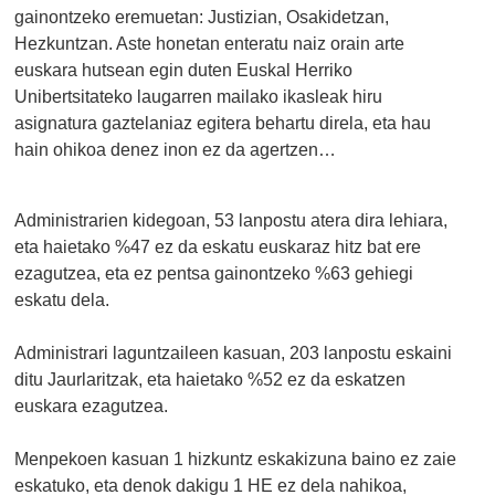
gainontzeko eremuetan: Justizian, Osakidetzan,
Hezkuntzan. Aste honetan enteratu naiz orain arte
euskara hutsean egin duten Euskal Herriko
Unibertsitateko laugarren mailako ikasleak hiru
asignatura gaztelaniaz egitera behartu direla, eta hau
hain ohikoa denez inon ez da agertzen…
Administrarien kidegoan, 53 lanpostu atera dira lehiara,
eta haietako %47 ez da eskatu euskaraz hitz bat ere
ezagutzea, eta ez pentsa gainontzeko %63 gehiegi
eskatu dela.
Administrari laguntzaileen kasuan, 203 lanpostu eskaini
ditu Jaurlaritzak, eta haietako %52 ez da eskatzen
euskara ezagutzea.
Menpekoen kasuan 1 hizkuntz eskakizuna baino ez zaie
eskatuko, eta denok dakigu 1 HE ez dela nahikoa,