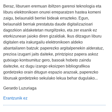
Beraz, liburuen eremuan ibiltzen garenoi teknologia eta
liburu elektronikoen onurei erreparatzen hastea komeni
zaigu, belaunaldi berriei bideak errazteko. Egun,
belaunaldi berriak prestatuta daude digitalizazioari
dagozkion aldaketetan murgiltzeko, eta zer esanik ez
etorkizunean jaioko diren gizaldiak. Ikus ditzagun liburu
digitalen eta irakurgailu elektronikoen aldeko
abantailaren batzuk: paperezko argitalpenekin alderatuz,
prezioa izugarri jaits daiteke, printzipioz papera askoz
gutxiago kontsumituz gero, basoak hobeto zaindu
daitezke, ez dugu izango ekoizpen bibliografikoa
gordetzeko orain ditugun espazio arazoak, paperezko
liburuak gordetzeko sekulako lekua behar dugulako...
Gerardo Luzuriaga
Erantzunik ez