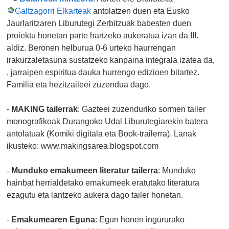
Galtzagorri Elkarteak
antolatzen duen eta Eusko
Jaurlaritzaren Liburutegi Zerbitzuak babesten duen
proiektu honetan parte hartzeko aukeratua izan da III.
aldiz. Beronen helburua 0-6 urteko haurrengan
irakurzaletasuna sustatzeko kanpaina integrala izatea da,
, jarraipen espiritua dauka hurrengo edizioen bitartez.
Familia eta hezitzaileei zuzendua dago.
-
MAKING tailerrak
: Gazteei zuzenduriko sormen tailer
monografikoak Durangoko Udal Liburutegiarekin batera
antolatuak (Komiki digitala eta Book-trailerra). Lanak
ikusteko: www.makingsarea.blogspot.com
-
Munduko emakumeen literatur tailerra
: Munduko
hainbat herrialdetako emakumeek eratutako literatura
ezagutu eta lantzeko aukera dago tailer honetan.
-
Emakumearen Eguna
: Egun honen ingururako