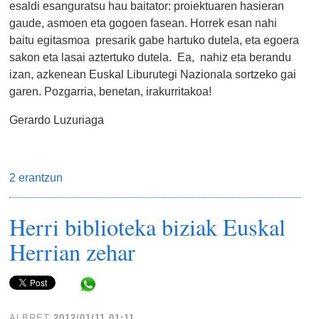
esaldi esanguratsu hau baitator: proiektuaren hasieran
gaude, asmoen eta gogoen fasean. Horrek esan nahi
baitu egitasmoa presarik gabe hartuko dutela, eta egoera
sakon eta lasai aztertuko dutela. Ea, nahiz eta berandu
izan, azkenean Euskal Liburutegi Nazionala sortzeko gai
garen. Pozgarria, benetan, irakurritakoa!
Gerardo Luzuriaga
2 erantzun
Herri biblioteka biziak Euskal
Herrian zehar
Share in WhatsApp
ALBRET
2012/01/11 01:11