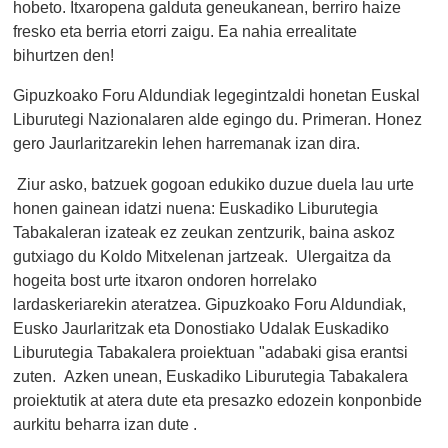
hobeto. Itxaropena galduta geneukanean, berriro haize
fresko eta berria etorri zaigu. Ea nahia errealitate
bihurtzen den!
Gipuzkoako Foru Aldundiak legegintzaldi honetan Euskal
Liburutegi Nazionalaren alde egingo du. Primeran. Honez
gero Jaurlaritzarekin lehen harremanak izan dira.
Ziur asko, batzuek gogoan edukiko duzue duela lau urte
honen gainean idatzi nuena: Euskadiko Liburutegia
Tabakaleran izateak ez zeukan zentzurik, baina askoz
gutxiago du Koldo Mitxelenan jartzeak. Ulergaitza da
hogeita bost urte itxaron ondoren horrelako
lardaskeriarekin ateratzea. Gipuzkoako Foru Aldundiak,
Eusko Jaurlaritzak eta Donostiako Udalak Euskadiko
Liburutegia Tabakalera proiektuan "adabaki gisa erantsi
zuten. Azken unean, Euskadiko Liburutegia Tabakalera
proiektutik at atera dute eta presazko edozein konponbide
aurkitu beharra izan dute .