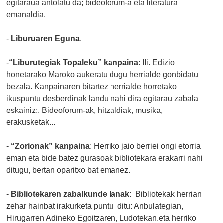
egitaraua antolatu da; bideoforum-a eta literatura
emanaldia.
-
Liburuaren Eguna
.
-
“Liburutegiak Topaleku” kanpaina
: IIi. Edizio
honetarako Maroko aukeratu dugu herrialde gonbidatu
bezala. Kanpainaren bitartez herrialde horretako
ikuspuntu desberdinak landu nahi dira egitarau zabala
eskainiz:. Bideoforum-ak, hitzaldiak, musika,
erakusketak...
-
“Zorionak” kanpaina
: Herriko jaio berriei ongi etorria
eman eta bide batez gurasoak bibliotekara erakarri nahi
ditugu, bertan oparitxo bat emanez.
-
Bibliotekaren zabalkunde lanak
: Bibliotekak herrian
zehar hainbat irakurketa puntu ditu: Anbulategian,
Hirugarren Adineko Egoitzaren, Ludotekan.eta herriko