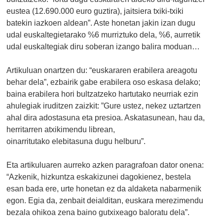
eustea (12.690.000 euro guztira), jaitsiera txiki-txiki
batekin iazkoen aldean”. Aste honetan jakin izan dugu
udal euskaltegietarako %6 murriztuko dela, %6, aurretik
udal euskaltegiak diru soberan izango balira moduan…
Artikuluan onartzen du: “euskararen erabilera areagotu
behar dela”, ezbairik gabe erabilera oso eskasa delako;
baina erabilera hori bultzatzeko hartutako neurriak ezin
ahulegiak iruditzen zaizkit: ”Gure ustez, nekez uztartzen
ahal dira adostasuna eta presioa. Askatasunean, hau da,
herritarren atxikimendu librean,
oinarritutako elebitasuna dugu helburu”.
Eta artikuluaren aurreko azken paragrafoan dator onena:
“Azkenik, hizkuntza eskakizunei dagokienez, bestela
esan bada ere, urte honetan ez da aldaketa nabarmenik
egon. Egia da, zenbait deialditan, euskara merezimendu
bezala ohikoa zena baino gutxixeago baloratu dela”.