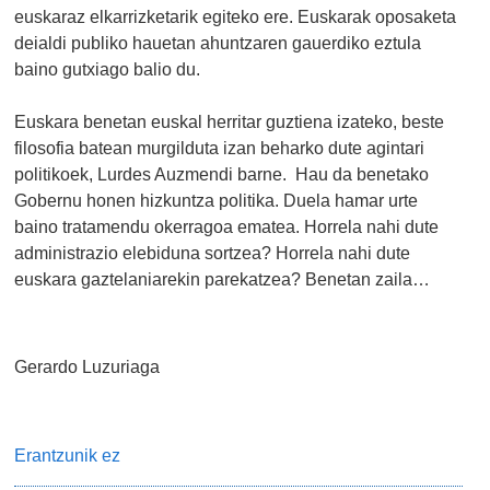
euskaraz elkarrizketarik egiteko ere. Euskarak oposaketa
deialdi publiko hauetan ahuntzaren gauerdiko eztula
baino gutxiago balio du.
Euskara benetan euskal herritar guztiena izateko, beste
filosofia batean murgilduta izan beharko dute agintari
politikoek, Lurdes Auzmendi barne. Hau da benetako
Gobernu honen hizkuntza politika. Duela hamar urte
baino tratamendu okerragoa ematea. Horrela nahi dute
administrazio elebiduna sortzea? Horrela nahi dute
euskara gaztelaniarekin parekatzea? Benetan zaila…
Gerardo Luzuriaga
Erantzunik ez