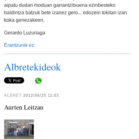
aipatu dudan moduan garrantzitsuena ezinbesteko
baldintza batzuk bete izanez gero... edozein tokitan izan
koka genezakeen.
Gerardo Luzuriaga
Erantzunik ez
Albretekideok
Share in WhatsApp
ALBRET
2012/06/25 11:03
Aurten Leitzan