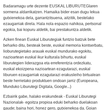
Badaramagu urte dezente EUSKAL LIBURUTEGIaren
sormena aldarrikatzen. Hamaika bider esan dugu lekua
gutxienekoa dela, garrantzitsuena, aitzitik, bestelako
ezaugarriak direla. Hala nola espazio nahikoa, pertsonal
egokia, bai kopuru aldetik, bai prestakuntza aldetik.
Azken finean Euskal Liburutegiak funtzio batzuk bete
beharko ditu, besteak beste, euskal memoria kontserbatu,
lioburutegietako arauak euskal mundurako egokitu,
nazioartean euskal ikur kulturala bihurtu, euskal
liburutegien liderazgoa eta erreferentzia ordezkatu,
euskal ekoizpena nazioartean ezagutarazi, euskal
liburuen ezaugarriak ezagutarazi erakusleiho birtualean
beste herrietako produktuen ondoan jarriz (Europeana,
Munduko Liburutegi Digitala, Google...)
Ezbairik gabe, halako erakundeak - Euskal Liburutegi
Nazionalak- egoitza propioa eduki beharko duelakoan
gaude; baina hori, honez gero, gutxienekoa da. Goian