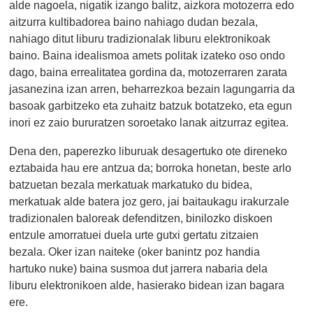
alde nagoela, nigatik izango balitz, aizkora motozerra edo
aitzurra kultibadorea baino nahiago dudan bezala,
nahiago ditut liburu tradizionalak liburu elektronikoak
baino. Baina idealismoa amets politak izateko oso ondo
dago, baina errealitatea gordina da, motozerraren zarata
jasanezina izan arren, beharrezkoa bezain lagungarria da
basoak garbitzeko eta zuhaitz batzuk botatzeko, eta egun
inori ez zaio bururatzen soroetako lanak aitzurraz egitea.
Dena den, paperezko liburuak desagertuko ote direneko
eztabaida hau ere antzua da; borroka honetan, beste arlo
batzuetan bezala merkatuak markatuko du bidea,
merkatuak alde batera joz gero, jai baitaukagu irakurzale
tradizionalen baloreak defenditzen, binilozko diskoen
entzule amorratuei duela urte gutxi gertatu zitzaien
bezala. Oker izan naiteke (oker banintz poz handia
hartuko nuke) baina susmoa dut jarrera nabaria dela
liburu elektronikoen alde, hasierako bidean izan bagara
ere.