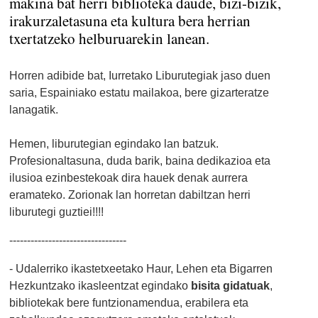
makina bat herri biblioteka daude, bizi-bizik,
irakurzaletasuna eta kultura bera herrian
txertatzeko helburuarekin lanean.
Horren adibide bat, Iurretako Liburutegiak jaso duen
saria, Espainiako estatu mailakoa, bere gizarteratze
lanagatik.
Hemen, liburutegian egindako lan batzuk.
Profesionaltasuna, duda barik, baina dedikazioa eta
ilusioa ezinbestekoak dira hauek denak aurrera
eramateko. Zorionak lan horretan dabiltzan herri
liburutegi guztiei!!!!
---------------------------------
- Udalerriko ikastetxeetako Haur, Lehen eta Bigarren
Hezkuntzako ikasleentzat egindako
bisita gidatuak
,
bibliotekak bere funtzionamendua, erabilera eta