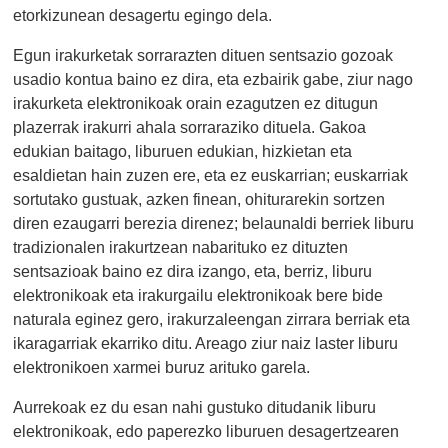
etorkizunean desagertu egingo dela.
Egun irakurketak sorrarazten dituen sentsazio gozoak
usadio kontua baino ez dira, eta ezbairik gabe, ziur nago
irakurketa elektronikoak orain ezagutzen ez ditugun
plazerrak irakurri ahala sorraraziko dituela. Gakoa
edukian baitago, liburuen edukian, hizkietan eta
esaldietan hain zuzen ere, eta ez euskarrian; euskarriak
sortutako gustuak, azken finean, ohiturarekin sortzen
diren ezaugarri berezia direnez; belaunaldi berriek liburu
tradizionalen irakurtzean nabarituko ez dituzten
sentsazioak baino ez dira izango, eta, berriz, liburu
elektronikoak eta irakurgailu elektronikoak bere bide
naturala eginez gero, irakurzaleengan zirrara berriak eta
ikaragarriak ekarriko ditu. Areago ziur naiz laster liburu
elektronikoen xarmei buruz arituko garela.
Aurrekoak ez du esan nahi gustuko ditudanik liburu
elektronikoak, edo paperezko liburuen desagertzearen