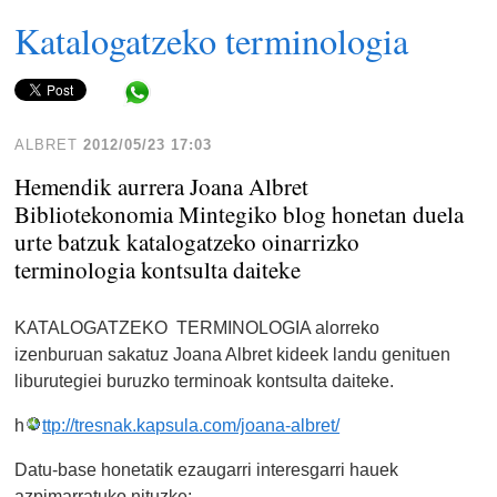
Katalogatzeko terminologia
Share in WhatsApp
ALBRET
2012/05/23 17:03
Hemendik aurrera Joana Albret
Bibliotekonomia Mintegiko blog honetan duela
urte batzuk katalogatzeko oinarrizko
terminologia kontsulta daiteke
KATALOGATZEKO TERMINOLOGIA alorreko
izenburuan sakatuz Joana Albret kideek landu genituen
liburutegiei buruzko terminoak kontsulta daiteke.
h
ttp://tresnak.kapsula.com/joana-albret/
Datu-base honetatik ezaugarri interesgarri hauek
azpimarratuko nituzke: