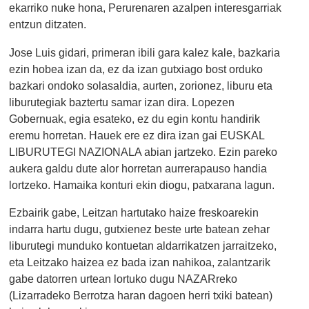
ekarriko nuke hona,
Perurenaren azalpen interesgarriak
entzun ditzaten.
Jose Luis gidari, primeran ibili gara kalez kale, bazkaria
ezin hobea izan da, ez da izan gutxiago bost orduko
bazkari ondoko solasaldia, aurten, zorionez, liburu eta
liburutegiak baztertu samar izan dira. Lopezen
Gobernuak, egia esateko, ez du egin kontu handirik
eremu horretan. Hauek ere ez dira izan gai EUSKAL
LIBURUTEGI NAZIONALA abian jartzeko. Ezin pareko
aukera galdu dute alor horretan aurrerapauso handia
lortzeko. Hamaika konturi ekin diogu, patxarana lagun.
Ezbairik gabe, Leitzan hartutako
haize freskoarekin
indarra hartu dugu, gutxienez beste urte batean zehar
liburutegi munduko kontuetan aldarrikatzen jarraitzeko,
eta Leitzako haizea ez bada izan nahikoa, zalantzarik
gabe datorren urtean lortuko dugu NAZARreko
(Lizarradeko Berrotza haran dagoen herri txiki batean)