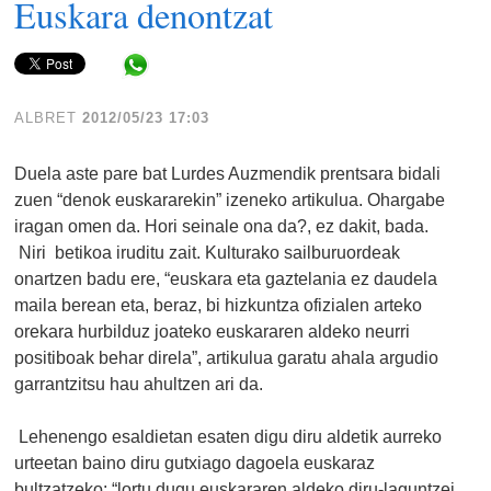
Euskara denontzat
Share in WhatsApp
ALBRET
2012/05/23 17:03
Duela aste pare bat Lurdes Auzmendik prentsara bidali
zuen “denok euskararekin” izeneko artikulua. Ohargabe
iragan omen da. Hori seinale ona da?, ez dakit, bada.
Niri betikoa iruditu zait. Kulturako sailburuordeak
onartzen badu ere, “euskara eta gaztelania ez daudela
maila berean eta, beraz, bi hizkuntza ofizialen arteko
orekara hurbilduz joateko euskararen aldeko neurri
positiboak behar direla”, artikulua garatu ahala argudio
garrantzitsu hau ahultzen ari da.
Lehenengo esaldietan esaten digu diru aldetik aurreko
urteetan baino diru gutxiago dagoela euskaraz
bultzatzeko: “lortu dugu euskararen aldeko diru-laguntzei