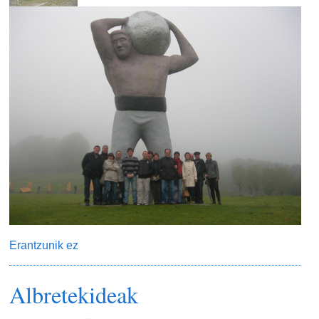
Erantzunik ez
Albretekideak