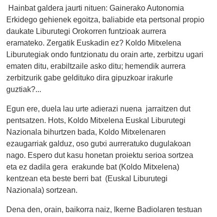
Hainbat galdera jaurti nituen: Gainerako Autonomia
Erkidego gehienek egoitza, baliabide eta pertsonal propio
daukate Liburutegi Orokorren funtzioak aurrera
eramateko. Zergatik Euskadin ez? Koldo Mitxelena
Liburutegiak ondo funtzionatu du orain arte, zerbitzu ugari
ematen ditu, erabiltzaile asko ditu; hemendik aurrera
zerbitzurik gabe geldituko dira gipuzkoar irakurle
guztiak?...
Egun ere, duela lau urte adierazi nuena jarraitzen dut
pentsatzen. Hots, Koldo Mitxelena Euskal Liburutegi
Nazionala bihurtzen bada, Koldo Mitxelenaren
ezaugarriak galduz, oso gutxi aurreratuko dugulakoan
nago. Espero dut kasu honetan proiektu serioa sortzea
eta ez dadila gera erakunde bat (Koldo Mitxelena)
kentzean eta beste berri bat (Euskal Liburutegi
Nazionala) sortzean.
Dena den, orain, baikorra naiz, Ikerne Badiolaren testuan