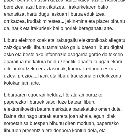
bereiztea, azal berak ikutzea... irakurketaren balio
erantsitzat hartu dugu, eskuan liburua edukitzea,
orrikatzea, irudiak mirestea... jakin-mina eta plazer bihurtu
da, harik eta irakurleek balio horiek bereganatu arte.
Liburu elektronikoak eta irakurgailu elektronikoak ailegatu
zaizkigunetik, liburu tamainako gailu batean liburu digital
asko eta bestelako informazio osagarria gorde daitekeen
aparailua merkatura heldu zenetik, abantaila ugari ekarri
ditu: irakurtzeko erraztasunak, liburuak edonon eskura
uztea, prezioa... harik eta liburu tradizionalen etorkizuna
kolokan jarri arte.
Liburuaren egoerari helduz, literaturari buruzko
paperezko liburuek sasoi luze batean liburu
elektronikoekin batera merkatua partekatuko omen dute.
Baina ziur nago urteak aurrera joan ahala, egun idiak
soroetan salbuespen bihurtu diren moduan, paperezko
liburuen presentzia ere denbora kontua dela, eta