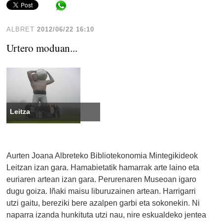
Share in WhatsApp
ALBRET
2012/06/22 16:10
Urtero moduan...
Leitza
Aurten Joana Albreteko Bibliotekonomia Mintegikideok
Leitzan izan gara. Hamabietatik hamarrak arte laino eta
euriaren artean izan gara. Perurenaren Museoan igaro
dugu goiza. Iñaki maisu liburuzainen artean. Harrigarri
utzi gaitu, bereziki bere azalpen garbi eta sokonekin. Ni
naparra izanda hunkituta utzi nau, nire eskualdeko jentea