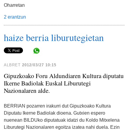
Oharretan
2 erantzun
haize berria liburutegietan
Share in WhatsApp
ALBRET
2012/03/27 10:15
Gipuzkoako Foru Aldundiaren Kultura diputatu
Ikerne Badiolak Euskal Liburutegi
Nazionalaren alde.
BERRIAN pozarren irakurri dut Gipuzkoako Kultura
Diputatu Ikerne Badiolak dioena. Gutxien espero
nuenean BILDUko diputatuak idatzi du Koldo Mitxelena
Liburutegi Nazionalaren egoitza izatea nahi duela. Ezin