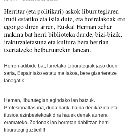
Herritar (eta politikari) askok liburutegiaren
irudi estatiko eta isila dute, eta horrelakoak ere
egongo diren arren, Euskal Herrian zehar
makina bat herri biblioteka daude, bizi-bizik,
irakurzaletasuna eta kultura bera herrian
txertatzeko helburuarekin lanean.
Horren adibide bat, Iurretako Liburutegiak jaso duen
saria, Espainiako estatu mailakoa, bere gizarteratze
lanagatik.
Hemen, liburutegian egindako lan batzuk.
Profesionaltasuna, duda barik, baina dedikazioa eta
ilusioa ezinbestekoak dira hauek denak aurrera
eramateko. Zorionak lan horretan dabiltzan herri
liburutegi guztiei!!!!