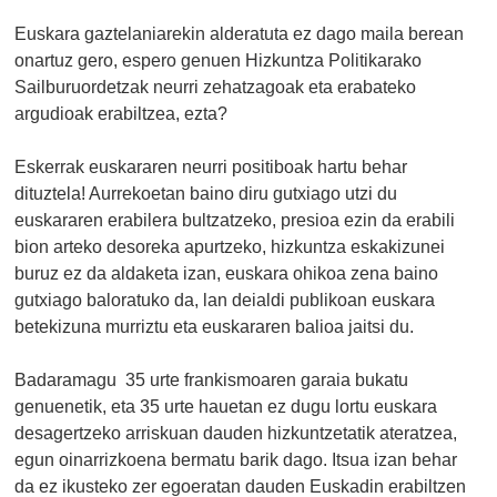
Euskara gaztelaniarekin alderatuta ez dago maila berean
onartuz gero, espero genuen Hizkuntza Politikarako
Sailburuordetzak neurri zehatzagoak eta erabateko
argudioak erabiltzea, ezta?
Eskerrak euskararen neurri positiboak hartu behar
dituztela! Aurrekoetan baino diru gutxiago utzi du
euskararen erabilera bultzatzeko, presioa ezin da erabili
bion arteko desoreka apurtzeko, hizkuntza eskakizunei
buruz ez da aldaketa izan, euskara ohikoa zena baino
gutxiago baloratuko da, lan deialdi publikoan euskara
betekizuna murriztu eta euskararen balioa jaitsi du.
Badaramagu 35 urte frankismoaren garaia bukatu
genuenetik, eta 35 urte hauetan ez dugu lortu euskara
desagertzeko arriskuan dauden hizkuntzetatik ateratzea,
egun oinarrizkoena bermatu barik dago. Itsua izan behar
da ez ikusteko zer egoeratan dauden Euskadin erabiltzen