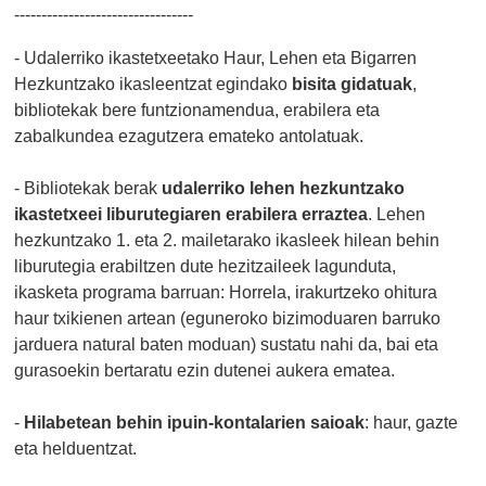
---------------------------------
- Udalerriko ikastetxeetako Haur, Lehen eta Bigarren
Hezkuntzako ikasleentzat egindako
bisita gidatuak
,
bibliotekak bere funtzionamendua, erabilera eta
zabalkundea ezagutzera emateko antolatuak.
- Bibliotekak berak
udalerriko lehen hezkuntzako
ikastetxeei liburutegiaren erabilera erraztea
. Lehen
hezkuntzako 1. eta 2. mailetarako ikasleek hilean behin
liburutegia erabiltzen dute hezitzaileek lagunduta,
ikasketa programa barruan: Horrela, irakurtzeko ohitura
haur txikienen artean (eguneroko bizimoduaren barruko
jarduera natural baten moduan) sustatu nahi da, bai eta
gurasoekin bertaratu ezin dutenei aukera ematea.
-
Hilabetean behin ipuin-kontalarien saioak
: haur, gazte
eta helduentzat.