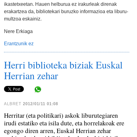
ikastetxeetan. Hauen helburua ez irakurleak direnak
erakartzea da, bibliotekari buruzko informazioa eta liburu-
multzoa eskainiz.
Nere Erkiaga
Erantzunik ez
Herri biblioteka biziak Euskal
Herrian zehar
Share in WhatsApp
ALBRET
2012/01/11 01:08
Herritar (eta politikari) askok liburutegiaren
irudi estatiko eta isila dute, eta horrelakoak ere
egongo diren arren, Euskal Herrian zehar