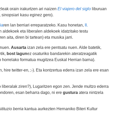
eak orain irakurtzen ari naizen
El viajero del siglo
liburuan
sinopsiari kasu eginez gero).
ia
ren lan berriari erreparatzeko. Kasu honetan,
II.
en aldekoek eta liberalen aldekoek idatzitako testu
 aita, diren bi tartean) eta musika jarri.
 nuen.
Ausarta
izan zela ere pentsatu nuen. Alde batetik,
tik,
bost lagun
ez osaturiko bandarekin ateratzeagatik
 horrelako formatua mugitzea Euskal Herrian barna).
n, hire twitter-en, ;-). Eta kontzertua ederra izan zela ere esan
do liberalak ziren?), Lugaritzen egon zen. Jende multzo ederra
 ondoren, esan beharra dago, ni ere
gustura
atera nintzela
tituzio berria
kantua aurkezten Hernaniko Biteri Kultur