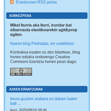
Erantzunen RSS jarioa
AURKEZPENA
Mikel Iturria aka Iturri, irundar bat
eibarnauta elastikoarekin agit&prop
egiten
.
Nuevo blog Pedradas, en castellano
Kontrakoa esaten ez den bitartean, blog
honen edukia ondorengo Creative
Commons lizentzia honen pean dago:
AZKEN ERANTZUNAK
Itxura guztien arabera ez dakien baten
bati ...
iturri, 2025/09/16 08:45