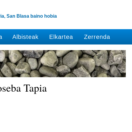
ia, San Blasa baino hobia
a
Albisteak
Elkartea
Zerrenda
oseba Tapia