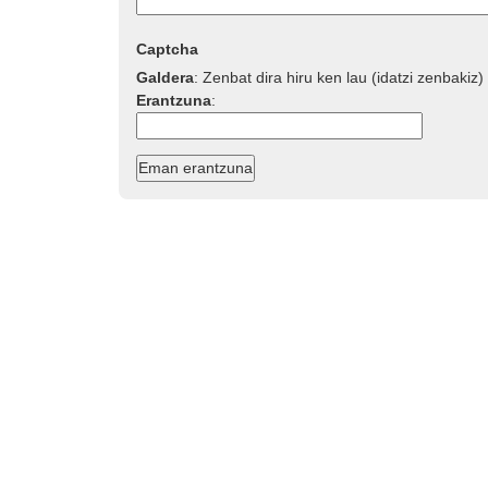
Captcha
Galdera
:
Zenbat dira hiru ken lau (idatzi zenbakiz)
Erantzuna
: