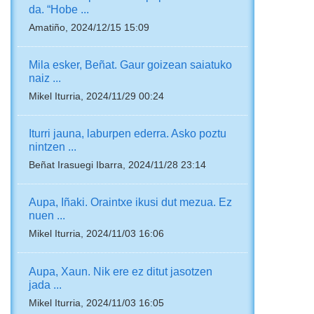
da. “Hobe ...
Amatiño, 2024/12/15 15:09
Mila esker, Beñat. Gaur goizean saiatuko
naiz ...
Mikel Iturria, 2024/11/29 00:24
Iturri jauna, laburpen ederra. Asko poztu
nintzen ...
Beñat Irasuegi Ibarra, 2024/11/28 23:14
Aupa, Iñaki. Oraintxe ikusi dut mezua. Ez
nuen ...
Mikel Iturria, 2024/11/03 16:06
Aupa, Xaun. Nik ere ez ditut jasotzen
jada ...
Mikel Iturria, 2024/11/03 16:05