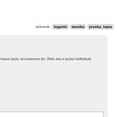
etiketak:
lugaritz
musika
joseba_tapia
rmatua testu arruntarena da. Web eta e-posta helbideak