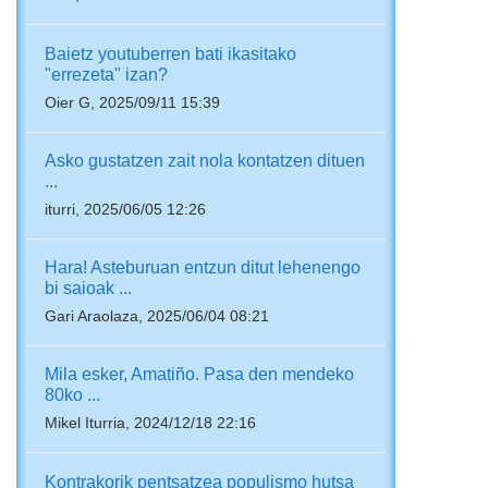
Baietz youtuberren bati ikasitako
"errezeta" izan?
Oier G, 2025/09/11 15:39
Asko gustatzen zait nola kontatzen dituen
...
iturri, 2025/06/05 12:26
Hara! Asteburuan entzun ditut lehenengo
bi saioak ...
Gari Araolaza, 2025/06/04 08:21
Mila esker, Amatiño. Pasa den mendeko
80ko ...
Mikel Iturria, 2024/12/18 22:16
Kontrakorik pentsatzea populismo hutsa