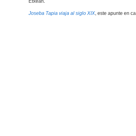
Etxean.
Joseba Tapia viaja al siglo XIX
, este apunte en ca