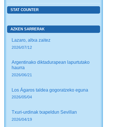
STAT COUNTER
AZKEN SARRERAK
Lazaro, altxa zaitez
2026/07/12
Argentinako diktadurapean lapurtutako
haurra
2026/06/21
Los Ágaros taldea gogoratzeko eguna
2026/05/04
Txuri-urdinak txapeldun Sevillan
2026/04/19