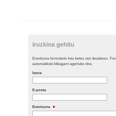
Iruzkina gehitu
Erantzuna formulario hau betez utzi dezakezu. Fo
automatikoki klikagarri agertuko dira.
Izena
E-posta
Erantzuna