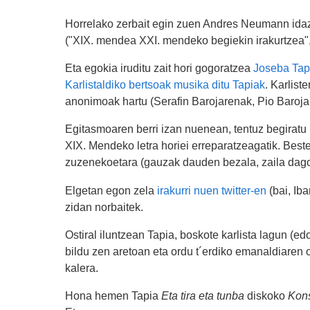
Horrelako zerbait egin zuen Andres Neumann idazl
("XIX. mendea XXI. mendeko begiekin irakurtzea", 
Eta egokia iruditu zait hori gogoratzea
Joseba Tap
Karlistaldiko bertsoak musika ditu Tapiak
. Karlist
anonimoak hartu (Serafin Barojarenak, Pio Barojaren
Egitasmoaren berri izan nuenean, tentuz begiratu
XIX. Mendeko letra horiei erreparatzeagatik. Beste
zuzenekoetara (gauzak dauden bezala, zaila dago
Elgetan egon zela
irakurri nuen twitter-en
(bai, Iba
zidan norbaitek.
Ostiral iluntzean Tapia, boskote karlista lagun (e
bildu zen aretoan eta ordu t´erdiko emanaldiaren
kalera.
Hona hemen Tapia
Eta tira eta tunba
diskoko
Kons