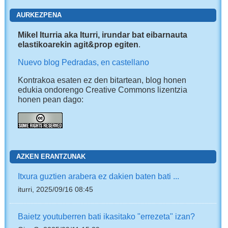
AURKEZPENA
Mikel Iturria aka Iturri, irundar bat eibarnauta
elastikoarekin agit&prop egiten
.
Nuevo blog Pedradas, en castellano
Kontrakoa esaten ez den bitartean, blog honen
edukia ondorengo Creative Commons lizentzia
honen pean dago:
AZKEN ERANTZUNAK
Itxura guztien arabera ez dakien baten bati ...
iturri, 2025/09/16 08:45
Baietz youtuberren bati ikasitako "errezeta" izan?