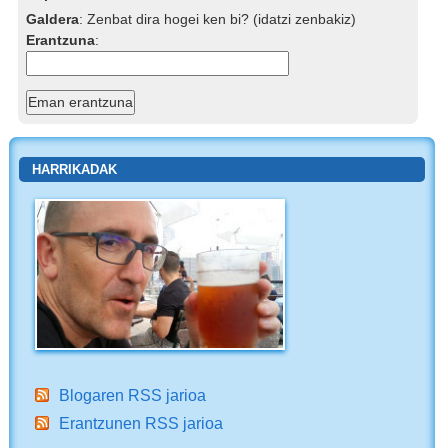
Galdera
:
Zenbat dira hogei ken bi? (idatzi zenbakiz)
Erantzuna
:
HARRIKADAK
Blogaren RSS jarioa
Erantzunen RSS jarioa