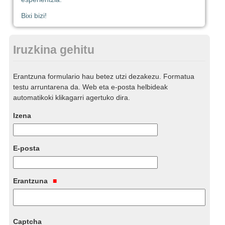
Bixi bizi!
Iruzkina gehitu
Erantzuna formulario hau betez utzi dezakezu. Formatua
testu arruntarena da. Web eta e-posta helbideak
automatikoki klikagarri agertuko dira.
Izena
E-posta
Erantzuna
Captcha