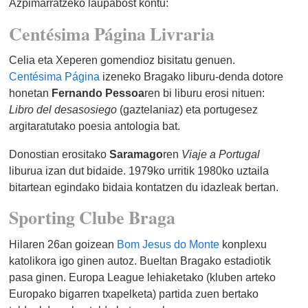
Azpimarratzeko laupabost kontu:
Centésima Página Livraria
Celia eta Xeperen gomendioz bisitatu genuen.
Centésima Página
izeneko Bragako liburu-denda dotore
honetan
Fernando Pessoa
ren bi liburu erosi nituen:
Libro del desasosiego
(gaztelaniaz) eta portugesez
argitaratutako poesia antologia bat.
Donostian erositako
Saramago
ren
Viaje a Portugal
liburua izan dut bidaide. 1979ko urritik 1980ko uztaila
bitartean egindako bidaia kontatzen du idazleak bertan.
Sporting Clube Braga
Hilaren 26an goizean
Bom Jesus do Monte
konplexu
katolikora igo ginen autoz. Bueltan Bragako estadiotik
pasa ginen. Europa League lehiaketako (kluben arteko
Europako bigarren txapelketa) partida zuen bertako