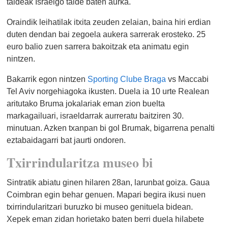
taldeak Israelgo talde baten aurka.
Oraindik leihatilak itxita zeuden zelaian, baina hiri erdian
duten dendan bai zegoela aukera sarrerak erosteko. 25
euro balio zuen sarrera bakoitzak eta animatu egin
nintzen.
Bakarrik egon nintzen
Sporting Clube Braga
vs Maccabi
Tel Aviv norgehiagoka ikusten. Duela ia 10 urte Realean
aritutako Bruma jokalariak eman zion buelta
markagailuari, israeldarrak aurreratu baitziren 30.
minutuan. Azken txanpan bi gol Brumak, bigarrena penalti
eztabaidagarri bat jaurti ondoren.
Txirrindularitza museo bi
Sintratik abiatu ginen hilaren 28an, larunbat goiza. Gaua
Coimbran egin behar genuen. Mapari begira ikusi nuen
txirrindularitzari buruzko bi museo genituela bidean.
Xepek eman zidan horietako baten berri duela hilabete