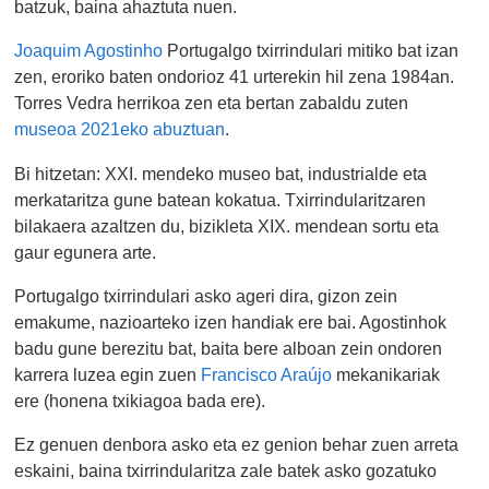
batzuk, baina ahaztuta nuen.
Joaquim Agostinho
Portugalgo txirrindulari mitiko bat izan
zen, eroriko baten ondorioz 41 urterekin hil zena 1984an.
Torres Vedra herrikoa zen eta bertan zabaldu zuten
museoa 2021eko abuztuan
.
Bi hitzetan: XXI. mendeko museo bat, industrialde eta
merkataritza gune batean kokatua. Txirrindularitzaren
bilakaera azaltzen du, bizikleta XIX. mendean sortu eta
gaur egunera arte.
Portugalgo txirrindulari asko ageri dira, gizon zein
emakume, nazioarteko izen handiak ere bai. Agostinhok
badu gune berezitu bat, baita bere alboan zein ondoren
karrera luzea egin zuen
Francisco Araújo
mekanikariak
ere (honena txikiagoa bada ere).
Ez genuen denbora asko eta ez genion behar zuen arreta
eskaini, baina txirrindularitza zale batek asko gozatuko