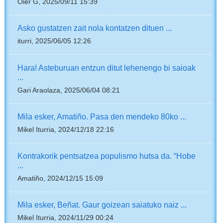
Oier G, 2025/09/11 15:39
Asko gustatzen zait nola kontatzen dituen ...
iturri, 2025/06/05 12:26
Hara! Asteburuan entzun ditut lehenengo bi saioak
...
Gari Araolaza, 2025/06/04 08:21
Mila esker, Amatiño. Pasa den mendeko 80ko ...
Mikel Iturria, 2024/12/18 22:16
Kontrakorik pentsatzea populismo hutsa da. “Hobe
...
Amatiño, 2024/12/15 15:09
Mila esker, Beñat. Gaur goizean saiatuko naiz ...
Mikel Iturria, 2024/11/29 00:24