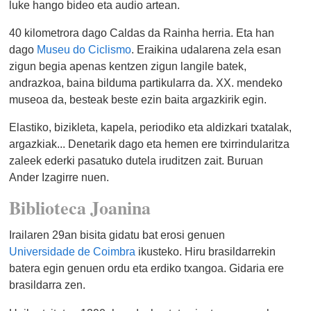
luke hango bideo eta audio artean.
40 kilometrora dago Caldas da Rainha herria. Eta han
dago
Museu do Ciclismo
. Eraikina udalarena zela esan
zigun begia apenas kentzen zigun langile batek,
andrazkoa, baina bilduma partikularra da. XX. mendeko
museoa da, besteak beste ezin baita argazkirik egin.
Elastiko, bizikleta, kapela, periodiko eta aldizkari txatalak,
argazkiak... Denetarik dago eta hemen ere txirrindularitza
zaleek ederki pasatuko dutela iruditzen zait. Buruan
Ander Izagirre nuen.
Biblioteca Joanina
Irailaren 29an bisita gidatu bat erosi genuen
Universidade de Coimbra
ikusteko. Hiru brasildarrekin
batera egin genuen ordu eta erdiko txangoa. Gidaria ere
brasildarra zen.