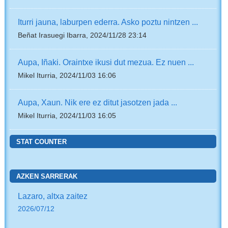
Iturri jauna, laburpen ederra. Asko poztu nintzen ...
Beñat Irasuegi Ibarra, 2024/11/28 23:14
Aupa, Iñaki. Oraintxe ikusi dut mezua. Ez nuen ...
Mikel Iturria, 2024/11/03 16:06
Aupa, Xaun. Nik ere ez ditut jasotzen jada ...
Mikel Iturria, 2024/11/03 16:05
STAT COUNTER
AZKEN SARRERAK
Lazaro, altxa zaitez
2026/07/12