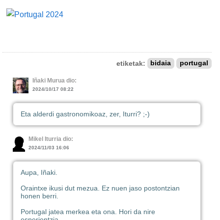
etiketak:
bidaia
portugal
Iñaki Murua dio:
2024/10/17 08:22
Eta alderdi gastronomikoaz, zer, Iturri? ;-)
Mikel Iturria dio:
2024/11/03 16:06
Aupa, Iñaki.
Oraintxe ikusi dut mezua. Ez nuen jaso postontzian
honen berri.
Portugal jatea merkea eta ona. Hori da nire
esperientzia.