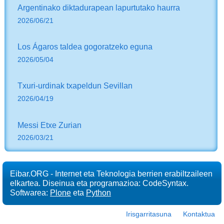
Argentinako diktadurapean lapurtutako haurra
2026/06/21
Los Ágaros taldea gogoratzeko eguna
2026/05/04
Txuri-urdinak txapeldun Sevillan
2026/04/19
Messi Etxe Zurian
2026/03/21
Eibar.ORG - Internet eta Teknologia berrien erabiltzaileen
elkartea. Diseinua eta programazioa: CodeSyntax.
Softwarea:
Plone
eta
Python
Irisgarritasuna
Kontaktua