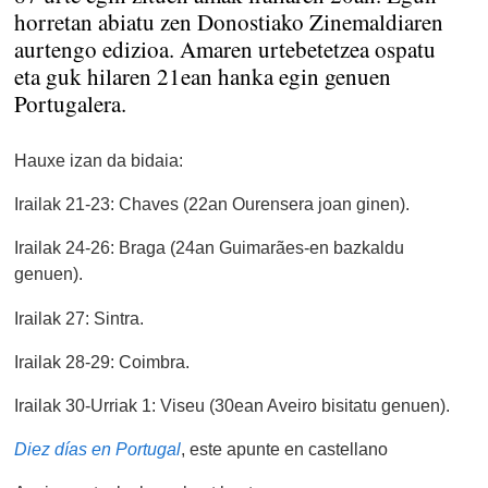
horretan abiatu zen Donostiako Zinemaldiaren
aurtengo edizioa. Amaren urtebetetzea ospatu
eta guk hilaren 21ean hanka egin genuen
Portugalera.
Hauxe izan da bidaia:
Irailak 21-23: Chaves (22an Ourensera joan ginen).
Irailak 24-26: Braga (24an Guimarães-en bazkaldu
genuen).
Irailak 27: Sintra.
Irailak 28-29: Coimbra.
Irailak 30-Urriak 1: Viseu (30ean Aveiro bisitatu genuen).
Diez días en Portugal
, este apunte en castellano