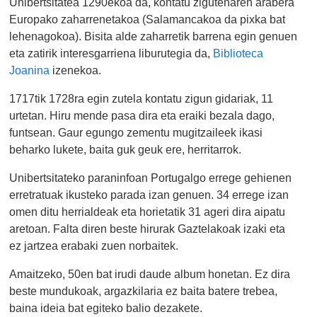
Unibertsitatea 1290ekoa da, kontatu zigutenaren arabera
Europako zaharrenetakoa (Salamancakoa da pixka bat
lehenagokoa). Bisita alde zaharretik barrena egin genuen
eta zatirik interesgarriena liburutegia da,
Biblioteca
Joanina
izenekoa.
1717tik 1728ra egin zutela kontatu zigun gidariak, 11
urtetan. Hiru mende pasa dira eta eraiki bezala dago,
funtsean. Gaur egungo zementu mugitzaileek ikasi
beharko lukete, baita guk geuk ere, herritarrok.
Unibertsitateko paraninfoan Portugalgo errege gehienen
erretratuak ikusteko parada izan genuen. 34 errege izan
omen ditu herrialdeak eta horietatik 31 ageri dira aipatu
aretoan. Falta diren beste hirurak Gaztelakoak izaki eta
ez jartzea erabaki zuen norbaitek.
Amaitzeko, 50en bat irudi daude album honetan. Ez dira
beste mundukoak, argazkilaria ez baita batere trebea,
baina ideia bat egiteko balio dezakete.