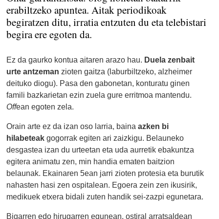
erabiltzeko apuntea. Aitak periodikoak
begiratzen ditu, irratia entzuten du eta telebistari
begira ere egoten da.
Ez da gaurko kontua aitaren arazo hau.
Duela zenbait
urte antzeman
zioten gaitza (laburbiltzeko, alzheimer
deituko diogu). Pasa den gabonetan, konturatu ginen
famili bazkarietan ezin zuela gure erritmoa mantendu.
Off
ean egoten zela.
Orain arte ez da izan oso larria, baina
azken bi
hilabeteak
gogorrak egiten ari zaizkigu. Belauneko
desgastea izan du urteetan eta uda aurretik ebakuntza
egitera animatu zen, min handia ematen baitzion
belaunak. Ekainaren 5ean jarri zioten protesia eta burutik
nahasten hasi zen ospitalean. Egoera zein zen ikusirik,
medikuek etxera bidali zuten handik sei-zazpi egunetara.
Bigarren edo hirugarren egunean, ostiral arratsaldean