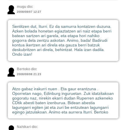
mugu dio:
2008/08/07 12:27
Sentitzen dut, Iturri. Ez da samurra kontatzen duzuna.
Azken bolada honetan egiaztatzen ari naiz etapa berri
batean sartzen ari garela, eta etapa hori nahiko
gogorra dela zentzu askotan. Animo, bada! Badirudi
kontua ikertzen ari direla eta gauza berri batzuk
deskubritzen ari direla, behintzat. Hala izan dadila.
Ondo izan!
Bertoko dio:
2008/08/08 21:23
Atzo gabaz irakurri nuen . Eta gaur erantzuna .
Oporretan nago, Edinburg inguruetan. Zuk idatzitakoan
gogoratu naz, nirekin ekarri dudan Ruperren azkeneko
CDtik abesti baten izenburua. Bidean abestia
lagungarri egiten jat eta zuri be entzutean lagungarri
egingo jatzulakoan. Animo eta aurrera Iturri. Bertoko
Nahikari dio: