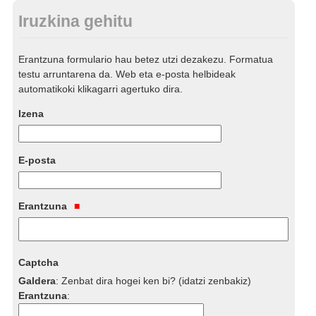
Iruzkina gehitu
Erantzuna formulario hau betez utzi dezakezu. Formatua
testu arruntarena da. Web eta e-posta helbideak
automatikoki klikagarri agertuko dira.
Izena
E-posta
Erantzuna
Captcha
Galdera
:
Zenbat dira hogei ken bi? (idatzi zenbakiz)
Erantzuna
: