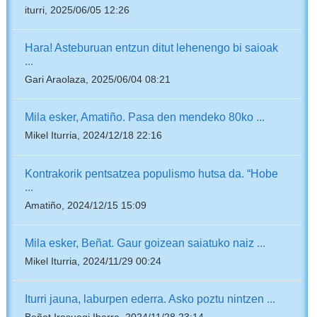
iturri, 2025/06/05 12:26
Hara! Asteburuan entzun ditut lehenengo bi saioak
...
Gari Araolaza, 2025/06/04 08:21
Mila esker, Amatiño. Pasa den mendeko 80ko ...
Mikel Iturria, 2024/12/18 22:16
Kontrakorik pentsatzea populismo hutsa da. “Hobe
...
Amatiño, 2024/12/15 15:09
Mila esker, Beñat. Gaur goizean saiatuko naiz ...
Mikel Iturria, 2024/11/29 00:24
Iturri jauna, laburpen ederra. Asko poztu nintzen ...