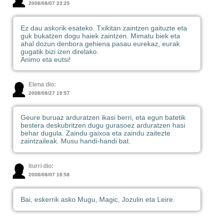
2008/08/07 23:25
Ez dau askorik esateko. Txikitan zaintzen gaituzte eta
guk bukatzen dogu haiek zaintzen. Mimatu biek eta
ahal dozun denbora gehiena pasau eurekaz, eurak
gugatik bizi izen direlako.
Animo eta eutsi!
Elena dio:
2008/08/27 19:57
Geure buruaz arduratzen ikasi berri, eta egun batetik
bestera deskubritzen dugu gurasoez arduratzen hasi
behar dugula. Zaindu gaixoa eta zaindu zaitezte
zaintzaileak. Musu handi-handi bat.
iturri dio:
2008/08/07 18:58
Bai, eskerrik asko Mugu, Magic, Jozulin eta Leire.