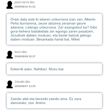
patxi lurra dio:
2008/08/10 01:23
Orain dala aste bi aitaren urteurrena izan zan, Alberto
Peña Iturriarena, zeure abizena zeraman geure
aitarena. Lelengo urteurrena. Zer esangotsut ba? Gitxi
gora-behera badakidala zer egongo zaren pasatzen,
Jozulinek dakien moduan, eta beste batzuk jakingo
daben moduan. Besarkada handi bat, Mikel.
iturri dio:
2008/08/08 20:37
Eskerrik asko, Nahikari. Muxu bat.
Jozulin dio:
2008/08/07 13:29
Zaindu attá eta bereziki zaindu ama. Ez zara
damutuko; ziur. Animo.