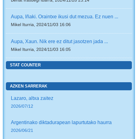
Beñat Irasuegi Ibarra, 2024/11/28 23:14
Aupa, Iñaki. Oraintxe ikusi dut mezua. Ez nuen ...
Mikel Iturria, 2024/11/03 16:06
Aupa, Xaun. Nik ere ez ditut jasotzen jada ...
Mikel Iturria, 2024/11/03 16:05
STAT COUNTER
AZKEN SARRERAK
Lazaro, altxa zaitez
2026/07/12
Argentinako diktadurapean lapurtutako haurra
2026/06/21