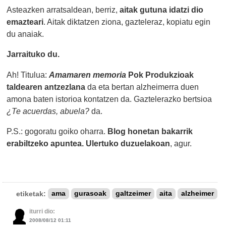
Asteazken arratsaldean, berriz,
aitak gutuna idatzi dio
emazteari
. Aitak diktatzen ziona, gazteleraz, kopiatu egin
du anaiak.
Jarraituko du.
Ah! Titulua:
Amamaren memoria
Pok Produkzioak
taldearen antzezlana
da eta bertan alzheimerra duen
amona baten istorioa kontatzen da. Gaztelerazko bertsioa
¿Te acuerdas, abuela?
da.
P.S.: gogoratu goiko oharra.
Blog honetan bakarrik
erabiltzeko apuntea. Ulertuko duzuelakoan
, agur.
etiketak:
ama
gurasoak
galtzeimer
aita
alzheimer
iturri dio:
2008/08/12 01:11