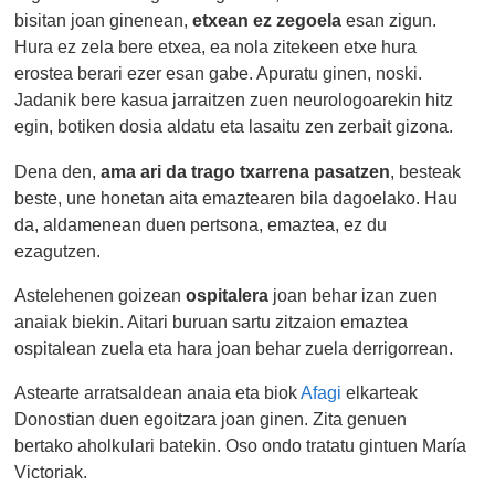
bisitan joan ginenean,
etxean ez zegoela
esan zigun.
Hura ez zela bere etxea, ea nola zitekeen etxe hura
erostea berari ezer esan gabe. Apuratu ginen, noski.
Jadanik bere kasua jarraitzen zuen neurologoarekin hitz
egin, botiken dosia aldatu eta lasaitu zen zerbait gizona.
Dena den,
ama ari da trago txarrena pasatzen
, besteak
beste, une honetan aita emaztearen bila dagoelako. Hau
da, aldamenean duen pertsona, emaztea, ez du
ezagutzen.
Astelehenen goizean
ospitalera
joan behar izan zuen
anaiak biekin. Aitari buruan sartu zitzaion emaztea
ospitalean zuela eta hara joan behar zuela derrigorrean.
Astearte arratsaldean anaia eta biok
Afagi
elkarteak
Donostian duen egoitzara joan ginen. Zita genuen
bertako aholkulari batekin. Oso ondo tratatu gintuen María
Victoriak.