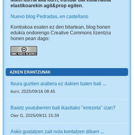
elastikoarekin agit&prop egiten
.
Nuevo blog Pedradas, en castellano
Kontrakoa esaten ez den bitartean, blog honen
edukia ondorengo Creative Commons lizentzia
honen pean dago:
AZKEN ERANTZUNAK
Itxura guztien arabera ez dakien baten bati ...
iturri, 2025/09/16 08:45
Baietz youtuberren bati ikasitako "errezeta" izan?
Oier G, 2025/09/11 15:39
Asko gustatzen zait nola kontatzen dituen ...