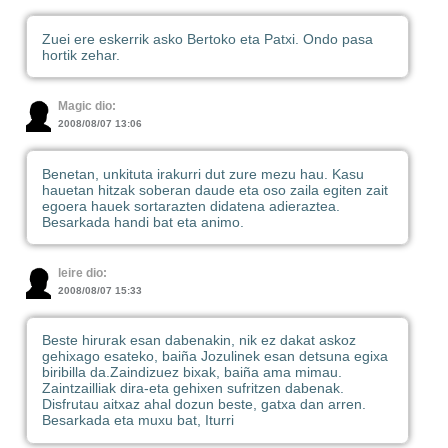
Zuei ere eskerrik asko Bertoko eta Patxi. Ondo pasa
hortik zehar.
Magic dio:
2008/08/07 13:06
Benetan, unkituta irakurri dut zure mezu hau. Kasu
hauetan hitzak soberan daude eta oso zaila egiten zait
egoera hauek sortarazten didatena adieraztea.
Besarkada handi bat eta animo.
leire dio:
2008/08/07 15:33
Beste hirurak esan dabenakin, nik ez dakat askoz
gehixago esateko, baiña Jozulinek esan detsuna egixa
biribilla da.Zaindizuez bixak, baiña ama mimau.
Zaintzailliak dira-eta gehixen sufritzen dabenak.
Disfrutau aitxaz ahal dozun beste, gatxa dan arren.
Besarkada eta muxu bat, Iturri