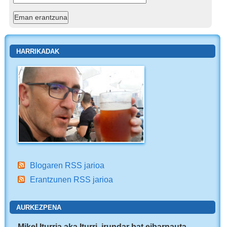
HARRIKADAK
Blogaren RSS jarioa
Erantzunen RSS jarioa
AURKEZPENA
Mikel Iturria aka Iturri, irundar bat eibarnauta