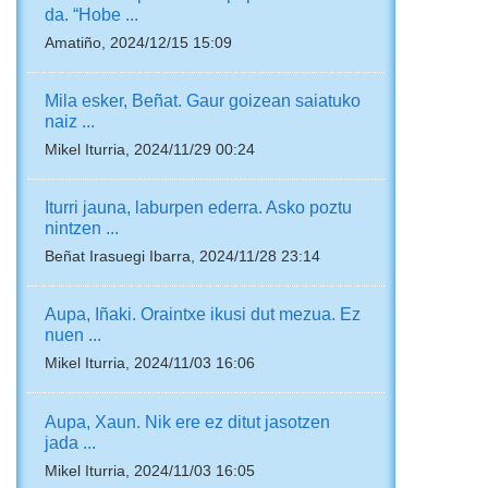
da. “Hobe ...
Amatiño, 2024/12/15 15:09
Mila esker, Beñat. Gaur goizean saiatuko
naiz ...
Mikel Iturria, 2024/11/29 00:24
Iturri jauna, laburpen ederra. Asko poztu
nintzen ...
Beñat Irasuegi Ibarra, 2024/11/28 23:14
Aupa, Iñaki. Oraintxe ikusi dut mezua. Ez
nuen ...
Mikel Iturria, 2024/11/03 16:06
Aupa, Xaun. Nik ere ez ditut jasotzen
jada ...
Mikel Iturria, 2024/11/03 16:05