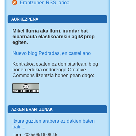
Erantzunen RSS jarioa
AURKEZPENA
Mikel Iturria aka Iturri, irundar bat
eibarnauta elastikoarekin agit&prop
egiten
.
Nuevo blog Pedradas, en castellano
Kontrakoa esaten ez den bitartean, blog
honen edukia ondorengo Creative
Commons lizentzia honen pean dago:
AZKEN ERANTZUNAK
Itxura guztien arabera ez dakien baten
bati ...
iturri, 2025/09/16 08:45