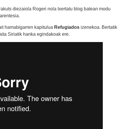
akuts diezaiola Rogeri nola txertatu blog batean modu
parentesia.
zait hamabigarren kapitulua
Refugiados
izenekoa. Bertatik
ita Siriatik hanka egindakoak ere.