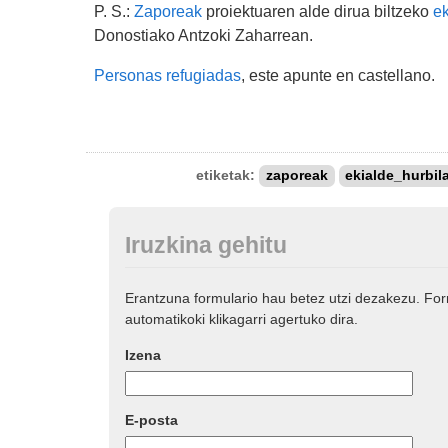
P. S.:
Zaporeak
proiektuaren alde dirua biltzeko
ek
Donostiako Antzoki Zaharrean.
Personas refugiadas
, este apunte en castellano.
etiketak:
zaporeak
ekialde_hurbil
Iruzkina gehitu
Erantzuna formulario hau betez utzi dezakezu. Fo
automatikoki klikagarri agertuko dira.
Izena
E-posta