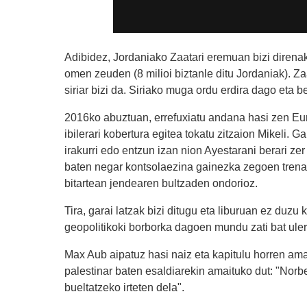
Adibidez, Jordaniako Zaatari eremuan bizi direnak.
omen zeuden (8 milioi biztanle ditu Jordaniak). Z
siriar bizi da. Siriako muga ordu erdira dago eta 
2016ko abuztuan, errefuxiatu andana hasi zen Euro
ibilerari kobertura egitea tokatu zitzaion Mikeli. G
irakurri edo entzun izan nion Ayestarani berari zer 
baten negar kontsolaezina gainezka zegoen trenar
bitartean jendearen bultzaden ondorioz.
Tira, garai latzak bizi ditugu eta liburuan ez duz
geopolitikoki borborka dagoen mundu zati bat uler
Max Aub aipatuz hasi naiz eta kapitulu horren am
palestinar baten esaldiarekin amaituko dut: "Norb
bueltatzeko irteten dela".