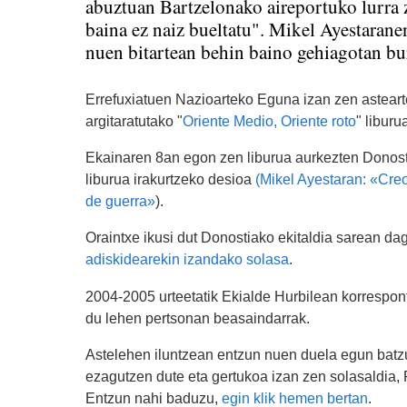
abuztuan Bartzelonako aireportuko lurra z
baina ez naiz bueltatu". Mikel Ayestarane
nuen bitartean behin baino gehiagotan bur
Errefuxiatuen Nazioarteko Eguna izan zen asteart
argitaratutako "
Oriente Medio, Oriente roto
" liburu
Ekainaren 8an egon zen liburua aurkezten Donost
liburua irakurtzeko desioa
(Mikel Ayestaran: «Creo
de guerra»
).
Oraintxe ikusi dut Donostiako ekitaldia sarean da
adiskidearekin izandako solasa
.
2004-2005 urteetatik Ekialde Hurbilean korrespon
du lehen pertsonan beasaindarrak.
Astelehen iluntzean entzun nuen duela egun bat
ezagutzen dute eta gertukoa izan zen solasaldia,
Entzun nahi baduzu,
egin klik hemen bertan
.