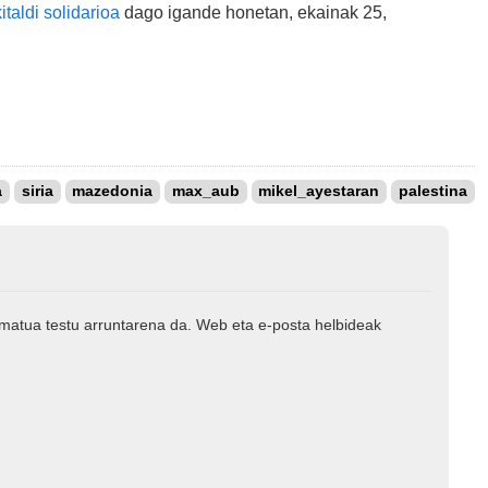
italdi solidarioa
dago igande honetan, ekainak 25,
a
siria
mazedonia
max_aub
mikel_ayestaran
palestina
rmatua testu arruntarena da. Web eta e-posta helbideak