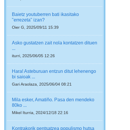
Baietz youtuberren bati ikasitako
"errezeta" izan?
Oier G, 2025/09/11 15:39
Asko gustatzen zait nola kontatzen dituen
...
iturri, 2025/06/05 12:26
Hara! Asteburuan entzun ditut lehenengo
bi saioak ...
Gari Araolaza, 2025/06/04 08:21
Mila esker, Amatiño. Pasa den mendeko
80ko ...
Mikel Iturria, 2024/12/18 22:16
Kontrakorik pentsatzea populismo hutsa