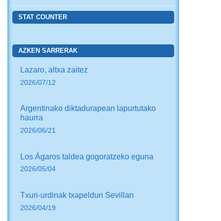
STAT COUNTER
AZKEN SARRERAK
Lazaro, altxa zaitez
2026/07/12
Argentinako diktadurapean lapurtutako
haurra
2026/06/21
Los Ágaros taldea gogoratzeko eguna
2026/05/04
Txuri-urdinak txapeldun Sevillan
2026/04/19