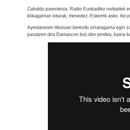
Zabaldu parentesia. Radio Euskadiko norbaitek er
klikagarrian loturak, mesedez. Eskerrik asko. Itxi 
Ayestaranen liburuan bereziki zirraragarria egin 
pasatzen dira Damascon bizi den jendea, baina ba