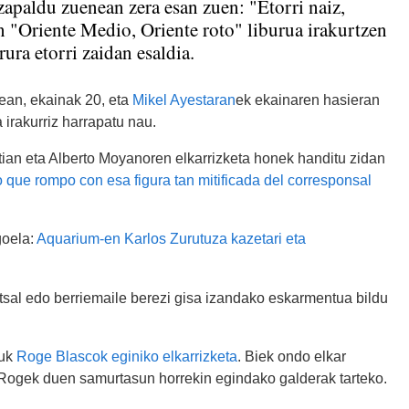
apaldu zuenean zera esan zuen: "Etorri naiz,
n "Oriente Medio, Oriente roto" liburua irakurtzen
ura etorri zaidan esaldia.
ean, ekainak 20, eta
Mikel Ayestaran
ek ekainaren hasieran
a irakurriz harrapatu nau.
ian eta Alberto Moyanoren elkarrizketa honek handitu zidan
 que rompo con esa figura tan mitificada del corresponsal
goela:
Aquarium-en Karlos Zurutuza kazetari eta
tsal edo berriemaile berezi gisa izandako eskarmentua bildu
zuk
Roge Blascok eginiko elkarrizketa
. Biek ondo elkar
 Rogek duen samurtasun horrekin egindako galderak tarteko.