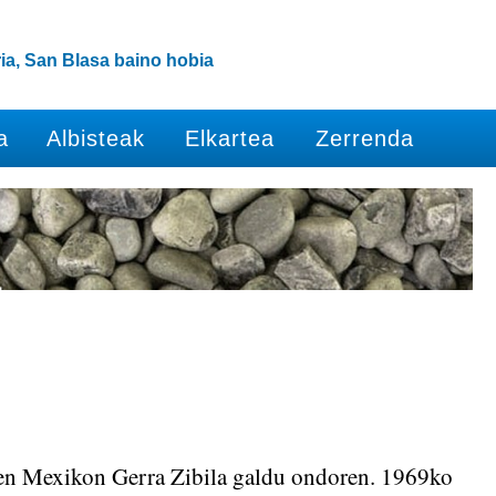
ia, San Blasa baino hobia
a
Albisteak
Elkartea
Zerrenda
en Mexikon Gerra Zibila galdu ondoren. 1969ko