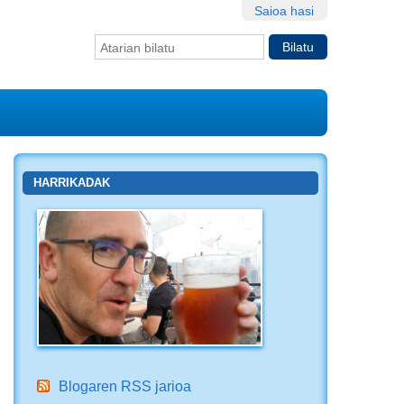
Saioa hasi
Bilatu atarian
Bilaketa
aurreratua…
HARRIKADAK
Blogaren RSS jarioa