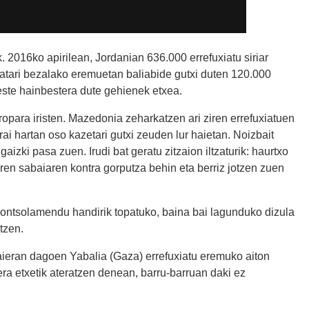
 2016ko apirilean, Jordanian 636.000 errefuxiatu siriar
aatari bezalako eremuetan baliabide gutxi duten 120.000
beste hainbestera dute gehienek etxea.
para iristen. Mazedonia zeharkatzen ari ziren errefuxiatuen
arai hartan oso kazetari gutxi zeuden lur haietan. Noizbait
gaizki pasa zuen. Irudi bat geratu zitzaion iltzaturik: haurtxo
en sabaiaren kontra gorputza behin eta berriz jotzen zuen
u kontsolamendu handirik topatuko, baina bai lagunduko dizula
tzen.
aieran dagoen Yabalia (Gaza) errefuxiatu eremuko aiton
era etxetik ateratzen denean, barru-barruan daki ez