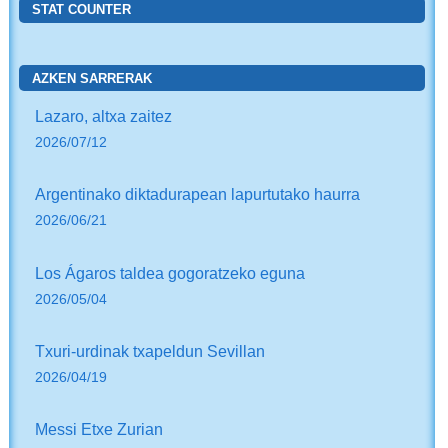
STAT COUNTER
AZKEN SARRERAK
Lazaro, altxa zaitez
2026/07/12
Argentinako diktadurapean lapurtutako haurra
2026/06/21
Los Ágaros taldea gogoratzeko eguna
2026/05/04
Txuri-urdinak txapeldun Sevillan
2026/04/19
Messi Etxe Zurian