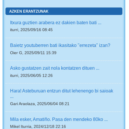
AZKEN ERANTZUNAK
Itxura guztien arabera ez dakien baten bati ...
iturri, 2025/09/16 08:45
Baietz youtuberren bati ikasitako "errezeta" izan?
Oier G, 2025/09/11 15:39
Asko gustatzen zait nola kontatzen dituen ...
iturri, 2025/06/05 12:26
Hara! Asteburuan entzun ditut lehenengo bi saioak
...
Gari Araolaza, 2025/06/04 08:21
Mila esker, Amatiño. Pasa den mendeko 80ko ...
Mikel Iturria, 2024/12/18 22:16