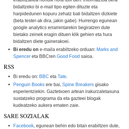
bidaltzeko bi e-mail tipo egiten dituzte eta
harpidedunen kopuru zehatz bati bidaltzen dizkiete
(beta tester-ak dira, jakin gabe). Hurrengo egunean
google analytics erramintarekin begiratzen dute
bietako zeinek eragin dituen klik gehien eta hura
bidaltzen diete gainerakoei.
Bi eredu on
e-maila erabiltzeko orduan:
Marks and
Spencer
eta BBCren
Good Food
saioa.
RSS
Bi eredu on:
BBC
eta
Tate
.
Penguin Books
ere bai,
Spine Breakers
gisako
esperientziekin. Gaztetxoen artean irakurzaletasuna
sustatzeko programa da eta gazteei blogak
kudeatzeko aukera ematen zaie.
SARE SOZIALAK
Facebook
, egunean behin edo bitan erabiltzen dute,