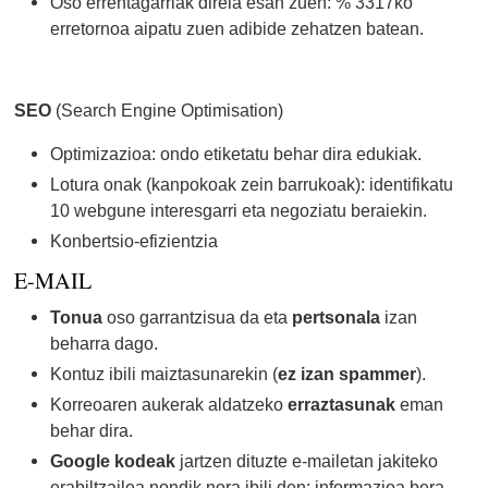
Oso errentagarriak direla esan zuen: % 3317ko
erretornoa aipatu zuen adibide zehatzen batean.
SEO
(Search Engine Optimisation)
Optimizazioa: ondo etiketatu behar dira edukiak.
Lotura onak (kanpokoak zein barrukoak): identifikatu
10 webgune interesgarri eta negoziatu beraiekin.
Konbertsio-efizientzia
E-MAIL
Tonua
oso garrantzisua da eta
pertsonala
izan
beharra dago.
Kontuz ibili maiztasunarekin (
ez izan spammer
).
Korreoaren aukerak aldatzeko
erraztasunak
eman
behar dira.
Google kodeak
jartzen dituzte e-mailetan jakiteko
erabiltzailea nondik nora ibili den: informazioa bera