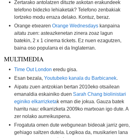
Zertarako antolatzen dituzte askotan erakundeek
telefono bidezko lehiaketak? Telefono zenbakiak
lortzeko modu erraza delako. Kontuz, beraz.
Orange etxearen
Orange Wednesdays
kanpaina
aitatu zuen: asteazkenetan zinera zoaz lagun
batekin, 2 x 1 cinema tickets. Ez nuen ezagutzen,
baina oso popularra ei da Inglaterran.
MULTIMEDIA
Time Out London
eredu gisa.
Esan bezala,
Youtubeko kanala du Barbicanek
.
Aipatu zuen antzokian bertan 2010eko otsailean
emanaldia eskainiko duen
Sarah Chang biolinistari
eginiko elkarrizketa
k eman die jokua. Gauza batek
harritu nau: elkarrizketa 2009ko martxoan igo dute. A
zer nolako aurreikuspena.
Frogatuta omen dute webgunean bideoak jarriz gero,
gehiago saltzen dutela. Logikoa da, musikarien lana