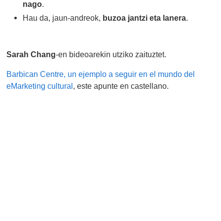
nago
.
Hau da, jaun-andreok,
buzoa jantzi eta lanera
.
Sarah Chang
-en bideoarekin utziko zaituztet.
Barbican Centre, un ejemplo a seguir en el mundo del
eMarketing cultural
, este apunte en castellano.