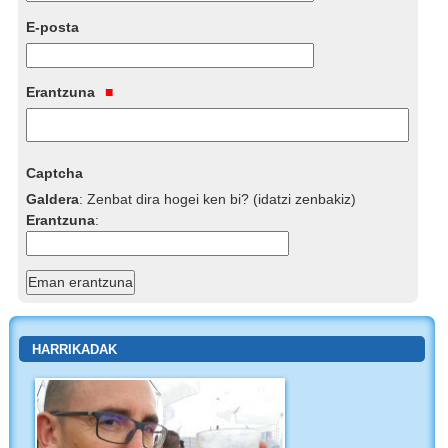
E-posta
Erantzuna
Captcha
Galdera
:
Zenbat dira hogei ken bi? (idatzi zenbakiz)
Erantzuna
:
HARRIKADAK