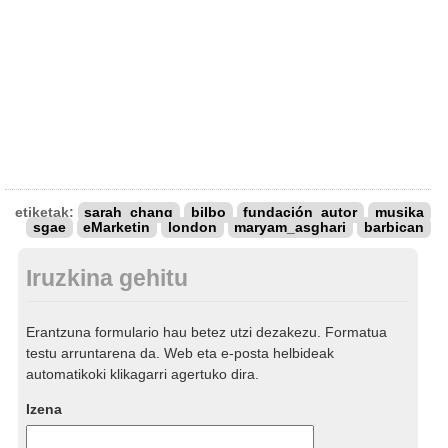
etiketak:
sarah_chang
bilbo
fundación_autor
musika
sgae
eMarketin
london
maryam_asghari
barbican
Iruzkina gehitu
Erantzuna formulario hau betez utzi dezakezu. Formatua
testu arruntarena da. Web eta e-posta helbideak
automatikoki klikagarri agertuko dira.
Izena