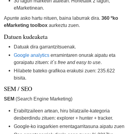
30 lagun marketin atalean. Horietatik 2 lagun,
eMarketinean.
Apunte asko hartu nituen, baina laburrak dira.
360 ºko
eMarketing toolbox
aurkeztu zuen.
Datuen kudeaketa
Datuak dira garrantzitsuenak.
Google analytics
erramintaren onurak aipatu eta
goraipatu zituen:
it´s free and easy to use
.
Hilabete bateko grafikoa erakutsi zuen: 235.622
bisita.
SEM / SEO
SEM
(Search Engine Marketing)
Erabiltzaileen artean, hiru bilatzaile-kategoria
desberdindu zituen: explorer + hunter + tracker.
Google-ko iragarkien errentagarritasuna aipatu zuen