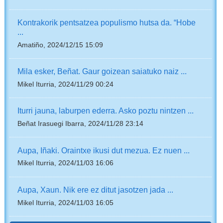
Kontrakorik pentsatzea populismo hutsa da. “Hobe
...
Amatiño, 2024/12/15 15:09
Mila esker, Beñat. Gaur goizean saiatuko naiz ...
Mikel Iturria, 2024/11/29 00:24
Iturri jauna, laburpen ederra. Asko poztu nintzen ...
Beñat Irasuegi Ibarra, 2024/11/28 23:14
Aupa, Iñaki. Oraintxe ikusi dut mezua. Ez nuen ...
Mikel Iturria, 2024/11/03 16:06
Aupa, Xaun. Nik ere ez ditut jasotzen jada ...
Mikel Iturria, 2024/11/03 16:05