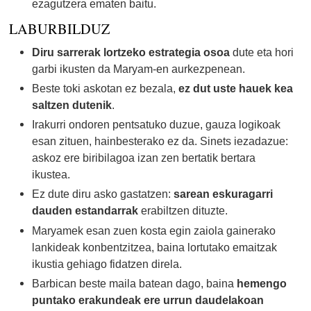
ezagutzera ematen baitu.
LABURBILDUZ
Diru sarrerak lortzeko estrategia osoa
dute eta hori
garbi ikusten da Maryam-en aurkezpenean.
Beste toki askotan ez bezala,
ez dut uste hauek kea
saltzen dutenik
.
Irakurri ondoren pentsatuko duzue, gauza logikoak
esan zituen, hainbesterako ez da. Sinets iezadazue:
askoz ere biribilagoa izan zen bertatik bertara
ikustea.
Ez dute diru asko gastatzen:
sarean eskuragarri
dauden estandarrak
erabiltzen dituzte.
Maryamek esan zuen kosta egin zaiola gainerako
lankideak konbentzitzea, baina lortutako emaitzak
ikustia gehiago fidatzen direla.
Barbican beste maila batean dago, baina
hemengo
puntako erakundeak ere urrun daudelakoan