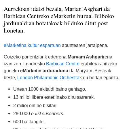
Aurrekoan idatzi bezala, Marian Asghari da
Barbican Centreko eMarketin burua. Bilboko
jardunaldian botatakoak bilduko ditut post
honetan.
eMarketina kultur esparruan
apuntearen jarraipena.
Goizeko ponentziarik ederrena
Maryam Ashgari
rena
izan zen. Londresko
Barbican Centre
erabilera anitzeko
guneko
eMarketin arduraduna
da Maryam. Besteak
beste,
London Philarmonic Orchestra
k du bertan egoitza.
Urtean 1000 ekitaldi baino gehiago.
13 milioi libera esterlinako diru sarrerak.
2 milioi online bisitari.
280.000
e-list suscribers
.
600 bat langile.