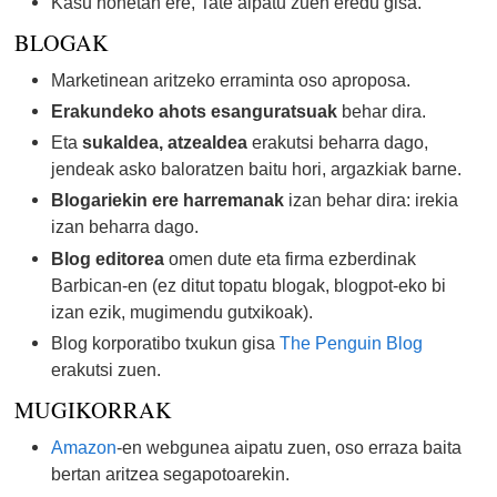
Kasu honetan ere, Tate aipatu zuen eredu gisa.
BLOGAK
Marketinean aritzeko erraminta oso aproposa.
Erakundeko ahots esanguratsuak
behar dira.
Eta
sukaldea, atzealdea
erakutsi beharra dago,
jendeak asko baloratzen baitu hori, argazkiak barne.
Blogariekin ere harremanak
izan behar dira: irekia
izan beharra dago.
Blog editorea
omen dute eta firma ezberdinak
Barbican-en (ez ditut topatu blogak, blogpot-eko bi
izan ezik, mugimendu gutxikoak).
Blog korporatibo txukun gisa
The Penguin Blog
erakutsi zuen.
MUGIKORRAK
Amazon
-en webgunea aipatu zuen, oso erraza baita
bertan aritzea segapotoarekin.