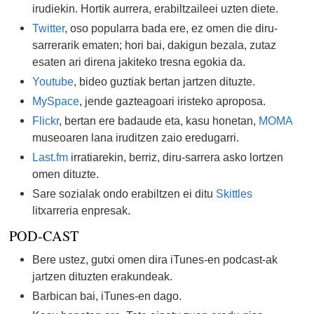
irudiekin. Hortik aurrera, erabiltzaileei uzten diete.
Twitter
, oso popularra bada ere, ez omen die diru-
sarrerarik ematen; hori bai, dakigun bezala, zutaz
esaten ari direna jakiteko tresna egokia da.
Youtube
, bideo guztiak bertan jartzen dituzte.
MySpace
, jende gazteagoari iristeko aproposa.
Flickr
, bertan ere badaude eta, kasu honetan,
MOMA
museoaren lana iruditzen zaio eredugarri.
Last.fm
irratiarekin, berriz, diru-sarrera asko lortzen
omen dituzte.
Sare sozialak ondo erabiltzen ei ditu
Skittles
litxarreria enpresak.
POD-CAST
Bere ustez, gutxi omen dira iTunes-en podcast-ak
jartzen dituzten erakundeak.
Barbican bai, iTunes-en dago.