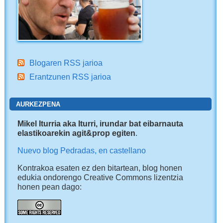
Blogaren RSS jarioa
Erantzunen RSS jarioa
AURKEZPENA
Mikel Iturria aka Iturri, irundar bat eibarnauta
elastikoarekin agit&prop egiten
.
Nuevo blog Pedradas, en castellano
Kontrakoa esaten ez den bitartean, blog honen
edukia ondorengo Creative Commons lizentzia
honen pean dago: