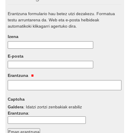
Erantzuna formulario hau betez utzi dezakezu. Formatua
testu arruntarena da. Web eta e-posta helbideak
automatikoki klikagarri agertuko dira.
Izena
E-posta
Erantzuna
Captcha
Galdera
:
Idatzi zortzi zenbakiak erabiliz
Erantzuna
: