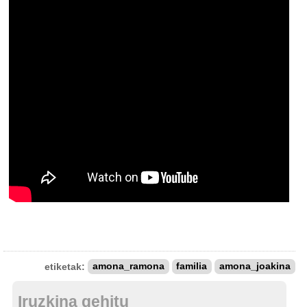
etiketak:
amona_ramona
familia
amona_joakina
Iruzkina gehitu