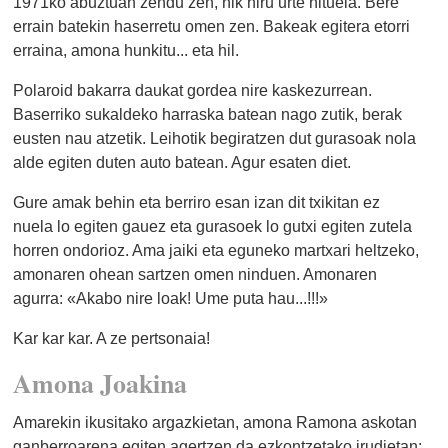
1971ko abuztuan zendu zen, nik hiru urte nituela. Bere
errain batekin haserretu omen zen. Bakeak egitera etorri
erraina, amona hunkitu... eta hil.
Polaroid bakarra daukat gordea nire kaskezurrean.
Baserriko sukaldeko harraska batean nago zutik, berak
eusten nau atzetik. Leihotik begiratzen dut gurasoak nola
alde egiten duten auto batean. Agur esaten diet.
Gure amak behin eta berriro esan izan dit txikitan ez
nuela lo egiten gauez eta gurasoek lo gutxi egiten zutela
horren ondorioz. Ama jaiki eta eguneko martxari heltzeko,
amonaren ohean sartzen omen ninduen. Amonaren
agurra: «Akabo nire loak! Ume puta hau...!!!»
Kar kar kar. A ze pertsonaia!
Amona Joakina
Amarekin ikusitako argazkietan, amona Ramona askotan
ganberroarena egiten agertzen da ezkontzetako irudietan: