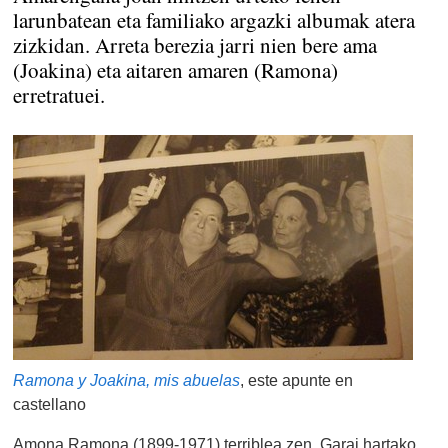
larunbatean eta familiako argazki albumak atera
zizkidan. Arreta berezia jarri nien bere ama
(Joakina) eta aitaren amaren (Ramona)
erretratuei.
Ramona y Joakina, mis abuelas
, este apunte en
castellano
Amona Ramona (1899-1971) terriblea zen. Garai hartako