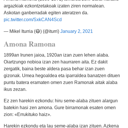
argazkiak ezkontzetakoak izaten ziren normalean.
Askotan ganberradak egiten ateratzen da.
pic.twitter.com/SxkCAN4Scd
— Mikel Iturria (😷) (@iturri)
January 2, 2021
Amona Ramona
1899an Irunen jaioa, 1920an izan zuen lehen alaba.
Oiartzungo nobioa izan zen haurraren aita. Ez dakit
zergatik, baina beste aldera pasa behar izan zuen
gizonak. Umea hegoaldea eta iparraldea banatzen dituen
puntu batera eramaten omen zuen Ramonak aitak alaba
ikus zezan.
Ez zen harekin ezkondu: hiru seme-alaba zituen alargun
batekin hasi zen amona. Gure birramonak esaten omen
zion: «Errukituko haiz».
Harekin ezkondu eta lau seme-alaba izan zituen. Azkena