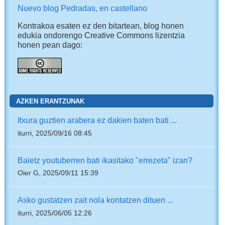
Nuevo blog Pedradas, en castellano
Kontrakoa esaten ez den bitartean, blog honen
edukia ondorengo Creative Commons lizentzia
honen pean dago:
AZKEN ERANTZUNAK
Itxura guztien arabera ez dakien baten bati ...
iturri, 2025/09/16 08:45
Baietz youtuberren bati ikasitako "errezeta" izan?
Oier G, 2025/09/11 15:39
Asko gustatzen zait nola kontatzen dituen ...
iturri, 2025/06/05 12:26