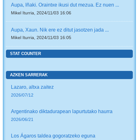
Aupa, Iñaki. Oraintxe ikusi dut mezua. Ez nuen ...
Mikel Iturria, 2024/11/03 16:06
Aupa, Xaun. Nik ere ez ditut jasotzen jada ...
Mikel Iturria, 2024/11/03 16:05
STAT COUNTER
AZKEN SARRERAK
Lazaro, altxa zaitez
2026/07/12
Argentinako diktadurapean lapurtutako haurra
2026/06/21
Los Ágaros taldea gogoratzeko eguna