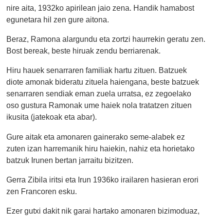
nire aita, 1932ko apirilean jaio zena. Handik hamabost
egunetara hil zen gure aitona.
Beraz, Ramona alargundu eta zortzi haurrekin geratu zen.
Bost bereak, beste hiruak zendu berriarenak.
Hiru hauek senarraren familiak hartu zituen. Batzuek
diote amonak bideratu zituela haiengana, beste batzuek
senarraren sendiak eman zuela urratsa, ez zegoelako
oso gustura Ramonak ume haiek nola tratatzen zituen
ikusita (jatekoak eta abar).
Gure aitak eta amonaren gainerako seme-alabek ez
zuten izan harremanik hiru haiekin, nahiz eta horietako
batzuk Irunen bertan jarraitu bizitzen.
Gerra Zibila iritsi eta Irun 1936ko irailaren hasieran erori
zen Francoren esku.
Ezer gutxi dakit nik garai hartako amonaren bizimoduaz,