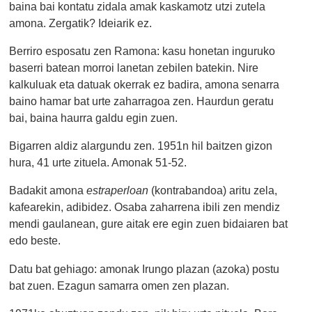
baina bai kontatu zidala amak kaskamotz utzi zutela
amona. Zergatik? Ideiarik ez.
Berriro esposatu zen Ramona: kasu honetan inguruko
baserri batean morroi lanetan zebilen batekin. Nire
kalkuluak eta datuak okerrak ez badira, amona senarra
baino hamar bat urte zaharragoa zen. Haurdun geratu
bai, baina haurra galdu egin zuen.
Bigarren aldiz alargundu zen. 1951n hil baitzen gizon
hura, 41 urte zituela. Amonak 51-52.
Badakit amona
estraperloan
(kontrabandoa) aritu zela,
kafearekin, adibidez. Osaba zaharrena ibili zen mendiz
mendi gaulanean, gure aitak ere egin zuen bidaiaren bat
edo beste.
Datu bat gehiago: amonak Irungo plazan (azoka) postu
bat zuen. Ezagun samarra omen zen plazan.