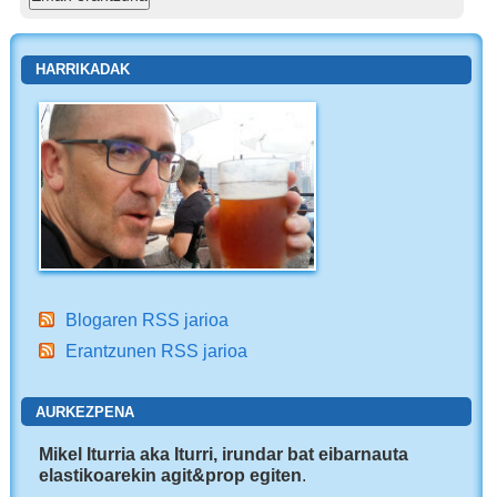
HARRIKADAK
Blogaren RSS jarioa
Erantzunen RSS jarioa
AURKEZPENA
Mikel Iturria aka Iturri, irundar bat eibarnauta
elastikoarekin agit&prop egiten
.