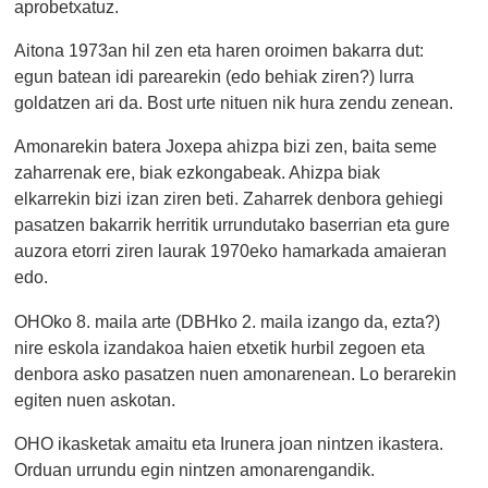
aprobetxatuz.
Aitona 1973an hil zen eta haren oroimen bakarra dut:
egun batean idi parearekin (edo behiak ziren?) lurra
goldatzen ari da. Bost urte nituen nik hura zendu zenean.
Amonarekin batera Joxepa ahizpa bizi zen, baita seme
zaharrenak ere, biak ezkongabeak. Ahizpa biak
elkarrekin bizi izan ziren beti. Zaharrek denbora gehiegi
pasatzen bakarrik herritik urrundutako baserrian eta gure
auzora etorri ziren laurak 1970eko hamarkada amaieran
edo.
OHOko 8. maila arte (DBHko 2. maila izango da, ezta?)
nire eskola izandakoa haien etxetik hurbil zegoen eta
denbora asko pasatzen nuen amonarenean. Lo berarekin
egiten nuen askotan.
OHO ikasketak amaitu eta Irunera joan nintzen ikastera.
Orduan urrundu egin nintzen amonarengandik.