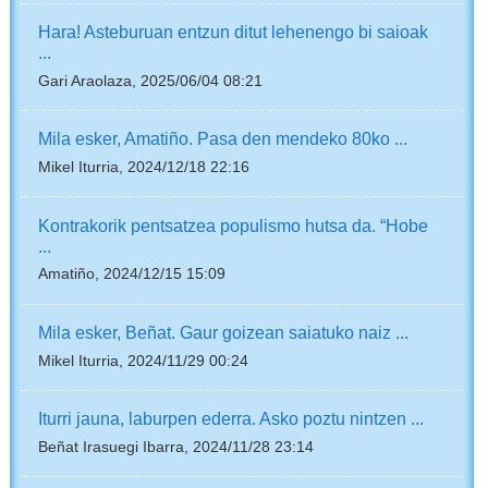
Hara! Asteburuan entzun ditut lehenengo bi saioak
...
Gari Araolaza, 2025/06/04 08:21
Mila esker, Amatiño. Pasa den mendeko 80ko ...
Mikel Iturria, 2024/12/18 22:16
Kontrakorik pentsatzea populismo hutsa da. “Hobe
...
Amatiño, 2024/12/15 15:09
Mila esker, Beñat. Gaur goizean saiatuko naiz ...
Mikel Iturria, 2024/11/29 00:24
Iturri jauna, laburpen ederra. Asko poztu nintzen ...
Beñat Irasuegi Ibarra, 2024/11/28 23:14