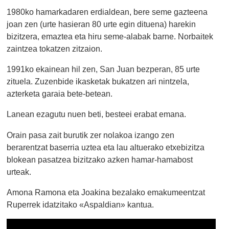
1980ko hamarkadaren erdialdean, bere seme gazteena
joan zen (urte hasieran 80 urte egin dituena) harekin
bizitzera, emaztea eta hiru seme-alabak barne. Norbaitek
zaintzea tokatzen zitzaion.
1991ko ekainean hil zen, San Juan bezperan, 85 urte
zituela. Zuzenbide ikasketak bukatzen ari nintzela,
azterketa garaia bete-betean.
Lanean ezagutu nuen beti, besteei erabat emana.
Orain pasa zait burutik zer nolakoa izango zen
berarentzat baserria uztea eta lau altuerako etxebizitza
blokean pasatzea bizitzako azken hamar-hamabost
urteak.
Amona Ramona eta Joakina bezalako emakumeentzat
Ruperrek idatzitako «Aspaldian» kantua.