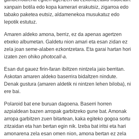
xanpain botila edo kopa kamerari erakutsiz, zigarroa edo
tabako paketea eutsiz, aldamenekoa musukatuz edo
lepotik estutuz.
Amaren aldeko amona, berriz, ez da apenas agertzen
etxeko albumetan. Galdetu nion amari eta esan zidan ez
zela joan seme-alaben ezkontzetara. Eta garai hartan hori
izaten zen ohiko
photocall-a
.
Esan dut gauez firin-faran ibiltzen nintzela jaio berritan.
Askotan amaren aldeko baserrira bidaltzen nindute.
Denak gustura (amaren aldetik ni nintzen lehen biloba), ni
ere bai.
Polaroid bat ene buruan dagoena. Baserri horren
azpialdean bazen arropak garbitzeko gune bat. Amonak
arropa garbitzen zuen bitartean, kaka egiteko gogoa sortu
zitzaidan eta han bertan egin nik. Izeba bat iritsi eta hari
amonarena zela esan omen nion, amona bertan ez zela