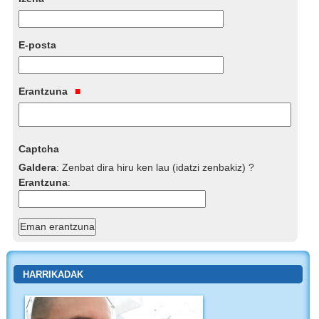
E-posta
Erantzuna
Captcha
Galdera
:
Zenbat dira hiru ken lau (idatzi zenbakiz) ?
Erantzuna
:
HARRIKADAK