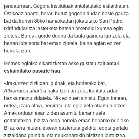
jendaurrean, Gogora Institutuak antolatutako ekitaldietan.
Ostikoaz aparte, berari buruz gogoan dudan beste gauza
bat da Irunen 80ko hamarkadan jokatutako San Pedro
txirrindularitza lasterketa batean omenaldi xumea egin
ziotela. Buruak gorde duena da taula gainera igo zela eta
bertan lore sorta bat eman ziotela, baina agian ez zen
horrela izan.
Ikernek eginiko elkarrizketan asko gustatu zait
amari
eskainitako pasarte hau
:
«Irakurtzen zizkidan ipuinak, eta horietako bat,
Altxorraren uhartea
irakurtzen ari zela, kontatu zidan
hanka moztu zidatela. Nik ez nuen sinistu. Egun batean,
ordea, izara altxa, begiratu, eta egia zela ohartu nintzen.
Amak orduan esan zidan asumitu behar nuela
gertatutakoa, bizitza osoa horrela eman beharko nuelako.
Bi aukera nituen, etxean baztertuta gelditu, edota gertatu
zitzaidana gainditu eta neukanarekin bizitzen jarraitzea.