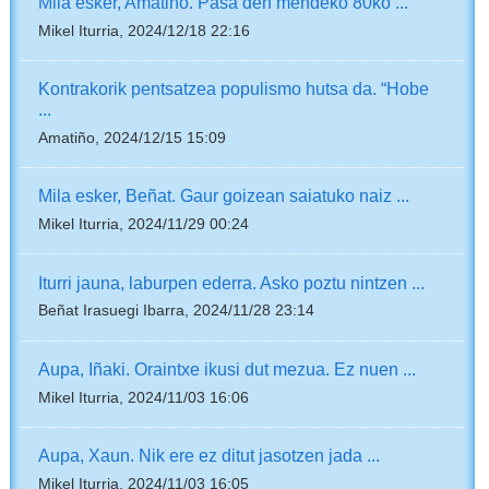
Mila esker, Amatiño. Pasa den mendeko 80ko ...
Mikel Iturria, 2024/12/18 22:16
Kontrakorik pentsatzea populismo hutsa da. “Hobe
...
Amatiño, 2024/12/15 15:09
Mila esker, Beñat. Gaur goizean saiatuko naiz ...
Mikel Iturria, 2024/11/29 00:24
Iturri jauna, laburpen ederra. Asko poztu nintzen ...
Beñat Irasuegi Ibarra, 2024/11/28 23:14
Aupa, Iñaki. Oraintxe ikusi dut mezua. Ez nuen ...
Mikel Iturria, 2024/11/03 16:06
Aupa, Xaun. Nik ere ez ditut jasotzen jada ...
Mikel Iturria, 2024/11/03 16:05