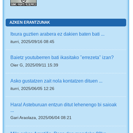
AZKEN ERANTZUNAK
Itxura guztien arabera ez dakien baten bati ...
iturri, 2025/09/16 08:45
Baietz youtuberren bati ikasitako "errezeta" izan?
Oier G, 2025/09/11 15:39
Asko gustatzen zait nola kontatzen dituen ...
iturri, 2025/06/05 12:26
Hara! Asteburuan entzun ditut lehenengo bi saioak
...
Gari Araolaza, 2025/06/04 08:21