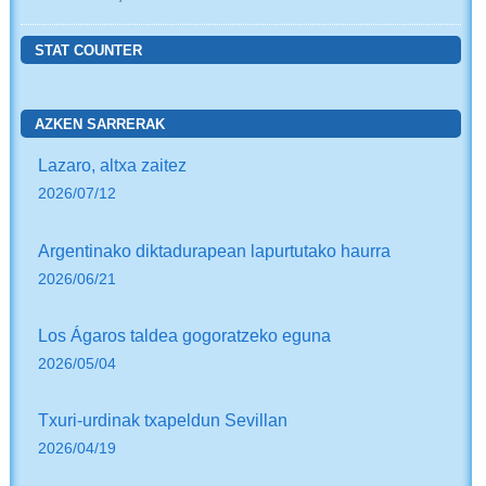
STAT COUNTER
AZKEN SARRERAK
Lazaro, altxa zaitez
2026/07/12
Argentinako diktadurapean lapurtutako haurra
2026/06/21
Los Ágaros taldea gogoratzeko eguna
2026/05/04
Txuri-urdinak txapeldun Sevillan
2026/04/19