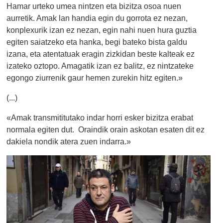
Hamar urteko umea nintzen eta bizitza osoa nuen
aurretik. Amak lan handia egin du gorrota ez nezan,
konplexurik izan ez nezan, egin nahi nuen hura guztia
egiten saiatzeko eta hanka, begi bateko bista galdu
izana, eta atentatuak eragin zizkidan beste kalteak ez
izateko oztopo. Amagatik izan ez balitz, ez nintzateke
egongo ziurrenik gaur hemen zurekin hitz egiten.»
(...)
«Amak transmititutako indar horri esker bizitza erabat
normala egiten dut. Oraindik orain askotan esaten dit ez
dakiela nondik atera zuen indarra.»