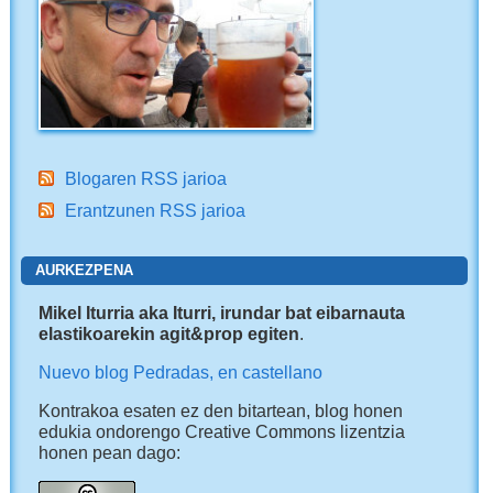
Blogaren RSS jarioa
Erantzunen RSS jarioa
AURKEZPENA
Mikel Iturria aka Iturri, irundar bat eibarnauta
elastikoarekin agit&prop egiten
.
Nuevo blog Pedradas, en castellano
Kontrakoa esaten ez den bitartean, blog honen
edukia ondorengo Creative Commons lizentzia
honen pean dago: