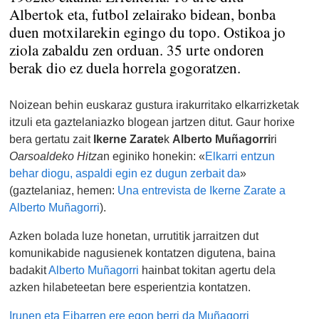
Albertok eta, futbol zelairako bidean, bonba
duen motxilarekin egingo du topo. Ostikoa jo
ziola zabaldu zen orduan. 35 urte ondoren
berak dio ez duela horrela gogoratzen.
Noizean behin euskaraz gustura irakurritako elkarrizketak
itzuli eta gaztelaniazko blogean jartzen ditut. Gaur horixe
bera gertatu zait
Ikerne Zarate
k
Alberto Muñagorri
ri
Oarsoaldeko Hitza
n eginiko honekin: «
Elkarri entzun
behar diogu, aspaldi egin ez dugun zerbait da
»
(gaztelaniaz, hemen:
Una entrevista de Ikerne Zarate a
Alberto Muñagorri
).
Azken bolada luze honetan, urrutitik jarraitzen dut
komunikabide nagusienek kontatzen digutena, baina
badakit
Alberto Muñagorri
hainbat tokitan agertu dela
azken hilabeteetan bere esperientzia kontatzen.
Irunen eta Eibarren ere egon berri da Muñagorri