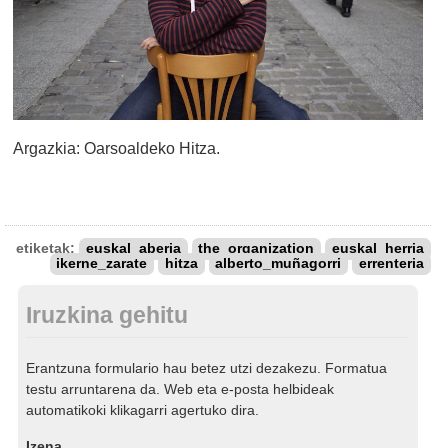
Argazkia: Oarsoaldeko Hitza.
etiketak:
euskal_aberia
the_organization
euskal_herria
ikerne_zarate
hitza
alberto_muñagorri
errenteria
Iruzkina gehitu
Erantzuna formulario hau betez utzi dezakezu. Formatua
testu arruntarena da. Web eta e-posta helbideak
automatikoki klikagarri agertuko dira.
Izena