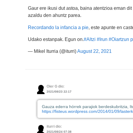
Gaur ere ikusi dut astoa, baina atentzioa eman di
azaldu den ahuntz parea.
Recordando la infancia a pie
, este apunte en cast
Udako estanpak. Egun on.
#Altzi
#Irun
#Oiartzun
p
— Mikel Iturria (@iturri)
August 22, 2021
Oier G dio:
2021/08/23 22:17
Gauza ederra hórrek parajiok berdeskubritzia, Itu
https://fisteus.wordpress.com/2014/01/09/lasterk
iturri dio:
2021/08/24 07:38