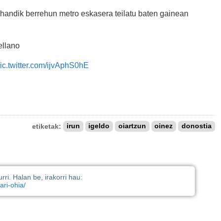
t handik berrehun metro eskasera teilatu baten gainean
ellano
ic.twitter.com/ijvAphS0hE
etiketak:
irun
igeldo
oiartzun
oinez
donostia
rri. Halan be, irakorri hau:
ari-ohia/