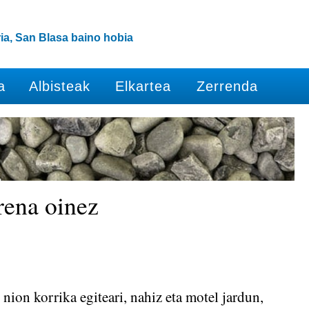
ia, San Blasa baino hobia
a
Albisteak
Elkartea
Zerrenda
rena oinez
nion korrika egiteari, nahiz eta motel jardun,