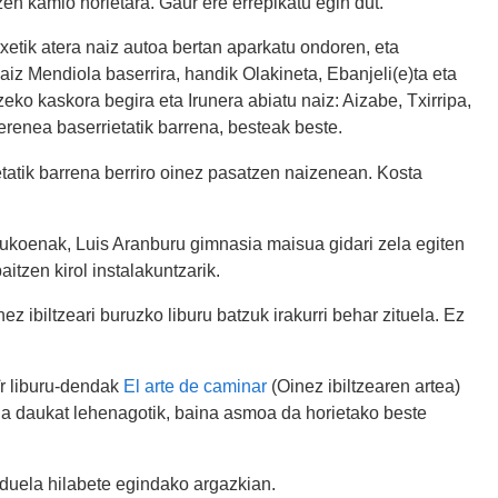
en kamio horietara. Gaur ere errepikatu egin dut.
etik atera naiz autoa bertan aparkatu ondoren, eta
aiz Mendiola baserrira, handik Olakineta, Ebanjeli(e)ta eta
eko kaskora begira eta Irunera abiatu naiz: Aizabe, Txirripa,
erenea baserrietatik barrena, besteak beste.
auetatik barrena berriro oinez pasatzen naizenean. Kosta
tukoenak, Luis Aranburu gimnasia maisua gidari zela egiten
itzen kirol instalakuntzarik.
ez ibiltzeari buruzko liburu batzuk irakurri behar zituela. Ez
ïr liburu-dendak
El arte de caminar
(Oinez ibiltzearen artea)
ia daukat lehenagotik, baina asmoa da horietako beste
 duela hilabete egindako argazkian.