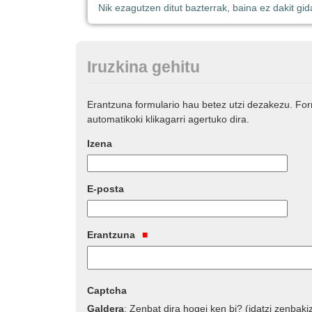
Nik ezagutzen ditut bazterrak, baina ez dakit gid
Iruzkina gehitu
Erantzuna formulario hau betez utzi dezakezu. Fo
automatikoki klikagarri agertuko dira.
Izena
E-posta
Erantzuna
Captcha
Galdera
:
Zenbat dira hogei ken bi? (idatzi zenbaki