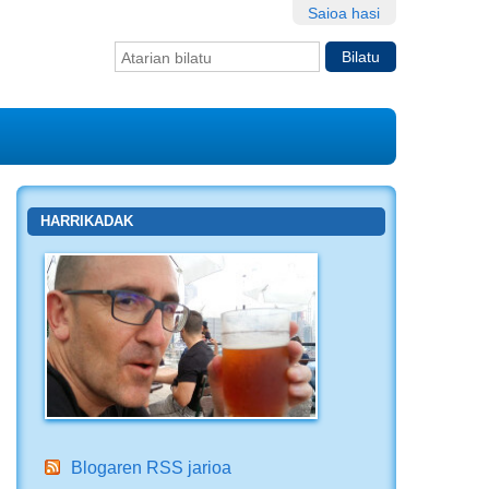
Saioa hasi
Bilatu atarian
Bilaketa
aurreratua…
HARRIKADAK
Blogaren RSS jarioa