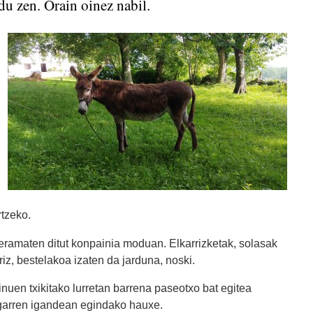
du zen. Orain oinez nabil.
tzeko.
ramaten ditut konpainia moduan. Elkarrizketak, solasak
iz, bestelakoa izaten da jarduna, noski.
nuen txikitako lurretan barrena paseotxo bat egitea
ugarren igandean egindako hauxe.