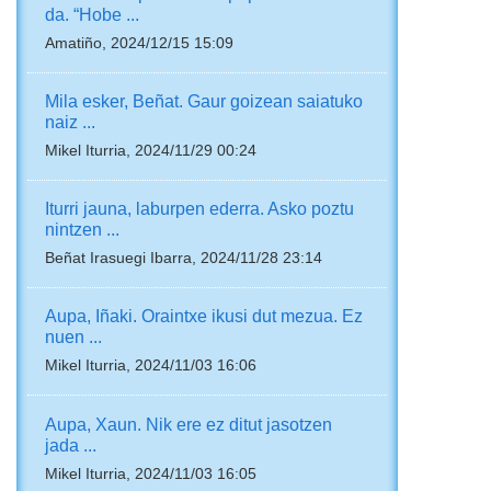
da. “Hobe ...
Amatiño, 2024/12/15 15:09
Mila esker, Beñat. Gaur goizean saiatuko
naiz ...
Mikel Iturria, 2024/11/29 00:24
Iturri jauna, laburpen ederra. Asko poztu
nintzen ...
Beñat Irasuegi Ibarra, 2024/11/28 23:14
Aupa, Iñaki. Oraintxe ikusi dut mezua. Ez
nuen ...
Mikel Iturria, 2024/11/03 16:06
Aupa, Xaun. Nik ere ez ditut jasotzen
jada ...
Mikel Iturria, 2024/11/03 16:05