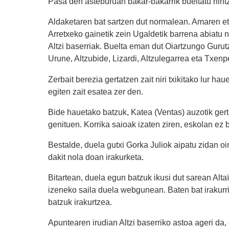
Pasa den asteburuan bakar-bakarrik bueltatu nintz
Aldaketaren bat sartzen dut normalean. Amaren etx
Arretxeko gainetik zein Ugaldetik barrena abiatu n
Altzi baserriak. Buelta eman dut Oiartzungo Gurutz
Urune, Altzubide, Lizardi, Altzulegarrea eta Txenp
Zerbait berezia gertatzen zait niri txikitako lur h
egiten zait esatea zer den.
Bide hauetako batzuk, Katea (Ventas) auzotik ger
genituen. Korrika saioak izaten ziren, eskolan ez ba
Bestalde, duela gutxi Gorka Juliok aipatu zidan oin
dakit nola doan irakurketa.
Bitartean, duela egun batzuk ikusi dut sarean Alta
izeneko saila duela webgunean. Baten bat irakurr
batzuk irakurtzea.
Apuntearen irudian Altzi baserriko astoa ageri da,