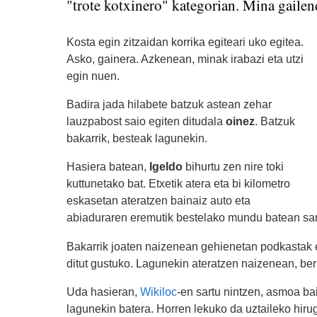
"trote kotxinero" kategorian. Mina gailen
Kosta egin zitzaidan korrika egiteari uko egitea.
Asko, gainera. Azkenean, minak irabazi eta utzi
egin nuen.
Badira jada hilabete batzuk astean zehar
lauzpabost saio egiten ditudala
oinez
. Batzuk
bakarrik, besteak lagunekin.
Hasiera batean,
Igeldo
bihurtu zen nire toki
kuttunetako bat. Etxetik atera eta bi kilometro
eskasetan ateratzen bainaiz auto eta
abiaduraren eremutik bestelako mundu batean sar
Bakarrik joaten naizenean gehienetan podkastak e
ditut gustuko. Lagunekin ateratzen naizenean, berr
Uda hasieran,
Wikiloc
-en sartu nintzen, asmoa bai
lagunekin batera. Horren lekuko da uztaileko hir