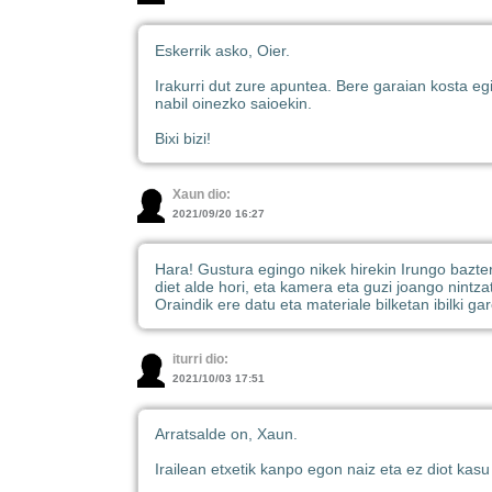
Eskerrik asko, Oier.
Irakurri dut zure apuntea. Bere garaian kosta eg
nabil oinezko saioekin.
Bixi bizi!
Xaun dio:
2021/09/20 16:27
Hara! Gustura egingo nikek hirekin Irungo bazter
diet alde hori, eta kamera eta guzi joango nintz
Oraindik ere datu eta materiale bilketan ibilki gar
iturri dio:
2021/10/03 17:51
Arratsalde on, Xaun.
Irailean etxetik kanpo egon naiz eta ez diot kasu 