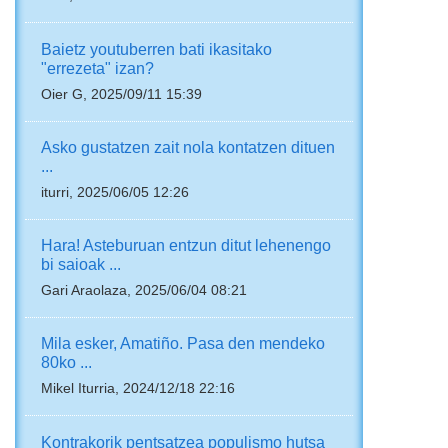
Baietz youtuberren bati ikasitako
"errezeta" izan?
Oier G, 2025/09/11 15:39
Asko gustatzen zait nola kontatzen dituen
...
iturri, 2025/06/05 12:26
Hara! Asteburuan entzun ditut lehenengo
bi saioak ...
Gari Araolaza, 2025/06/04 08:21
Mila esker, Amatiño. Pasa den mendeko
80ko ...
Mikel Iturria, 2024/12/18 22:16
Kontrakorik pentsatzea populismo hutsa