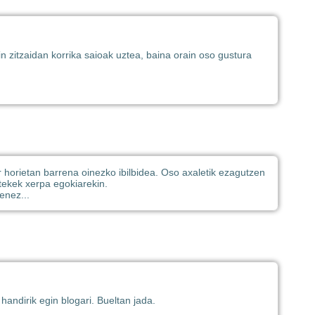
in zitzaidan korrika saioak uztea, baina orain oso gustura
 horietan barrena oinezko ibilbidea. Oso axaletik ezagutzen
atekek xerpa egokiarekin.
enez...
handirik egin blogari. Bueltan jada.