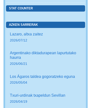
STAT COUNTER
AZKEN SARRERAK
Lazaro, altxa zaitez
2026/07/12
Argentinako diktadurapean lapurtutako
haurra
2026/06/21
Los Ágaros taldea gogoratzeko eguna
2026/05/04
Txuri-urdinak txapeldun Sevillan
2026/04/19