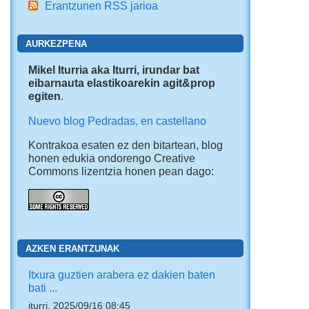
Erantzunen RSS jarioa
AURKEZPENA
Mikel Iturria aka Iturri, irundar bat
eibarnauta elastikoarekin agit&prop
egiten
.
Nuevo blog Pedradas, en castellano
Kontrakoa esaten ez den bitartean, blog
honen edukia ondorengo Creative
Commons lizentzia honen pean dago:
AZKEN ERANTZUNAK
Itxura guztien arabera ez dakien baten
bati ...
iturri, 2025/09/16 08:45