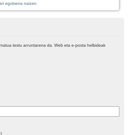
ari egokiena naizen.
rmatua testu arruntarena da. Web eta e-posta helbideak
z)