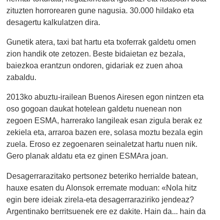
zituzten horrorearen gune nagusia. 30.000 hildako eta
desagertu kalkulatzen dira.
Gunetik atera, taxi bat hartu eta txoferrak galdetu omen
zion handik ote zetozen. Beste bidaietan ez bezala,
baiezkoa erantzun ondoren, gidariak ez zuen ahoa
zabaldu.
2013ko abuztu-irailean Buenos Airesen egon nintzen eta
oso gogoan daukat hotelean galdetu nuenean non
zegoen ESMA, harrerako langileak esan zigula berak ez
zekiela eta, arraroa bazen ere, solasa moztu bezala egin
zuela. Eroso ez zegoenaren seinaletzat hartu nuen nik.
Gero planak aldatu eta ez ginen ESMAra joan.
Desagerrarazitako pertsonez beteriko herrialde batean,
hauxe esaten du Alonsok erremate moduan: «Nola hitz
egin bere ideiak zirela-eta desagerraraziriko jendeaz?
Argentinako berritsuenek ere ez dakite. Hain da... hain da