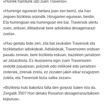
«Horrek harriturik utzi zuen Traverso».
«Hurrengo egunean bertara joan zen berriz, eta han
zegoen bizikleta oraindik. Hirugarren egunean, berdin.
Eta hurrengoan eta hurrengoan ere bai. Traversok ulertu
zuen, orduan, diktadurak bere adiskidea desagerrarazi
zuela».
«Hau gertatu bide zen: zita bat zeukaten Traversok eta
bizikletadun adiskideak. Adiskideak, Traversoren ondoan
pasatu zenean, bere bizikleta eskuan, bazekien jarraitzen
ari zitzaizkiola. Ez ikusiarena egin zuen Traversoren
ondotik pasatzean, poliziek edo
milikoek
edo jarraitzen
ziotenek, zirenak zirela, ez zezaten jakin elkar ezagutzen
zutela, eta Traversok bizia salba zezan».
«Bizikleta huts bakoitza falta den gorputz baten isla da.
Zergatik 350? Hori delako Rosarion desagerrarazitakoen
kopurua».