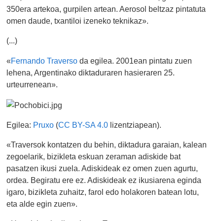
350era artekoa, gurpilen artean. Aerosol beltzaz pintatuta
omen daude, txantiloi izeneko teknikaz».
(...)
«
Fernando Traverso
da egilea. 2001ean pintatu zuen
lehena, Argentinako diktaduraren hasieraren 25.
urteurrenean».
Egilea:
Pruxo
(
CC BY-SA 4.0
lizentziapean).
«Traversok kontatzen du behin, diktadura garaian, kalean
zegoelarik, bizikleta eskuan zeraman adiskide bat
pasatzen ikusi zuela. Adiskideak ez omen zuen agurtu,
ordea. Begiratu ere ez. Adiskideak ez ikusiarena eginda
igaro, bizikleta zuhaitz, farol edo holakoren batean lotu,
eta alde egin zuen».