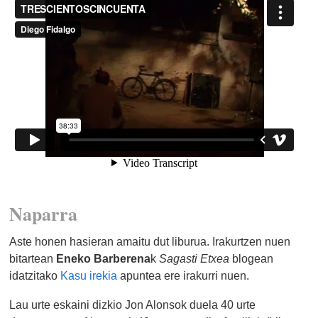
Naparra
Aste honen hasieran amaitu dut liburua. Irakurtzen nuen
bitartean
Eneko Barberena
k
Sagasti Etxea
blogean
idatzitako
Kasu irekia
apuntea ere irakurri nuen.
Lau urte eskaini dizkio Jon Alonsok duela 40 urte