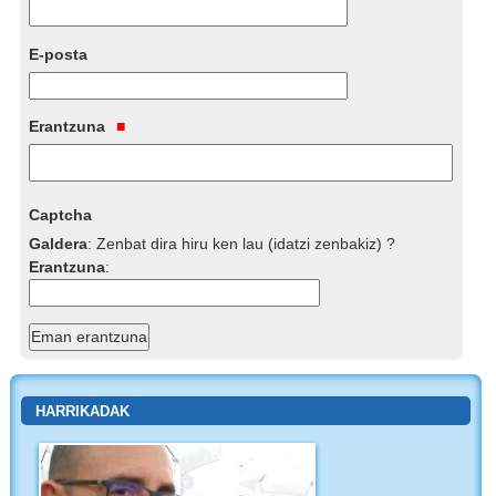
E-posta
Erantzuna
Captcha
Galdera
:
Zenbat dira hiru ken lau (idatzi zenbakiz) ?
Erantzuna
:
HARRIKADAK