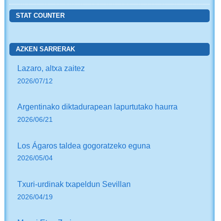
STAT COUNTER
AZKEN SARRERAK
Lazaro, altxa zaitez
2026/07/12
Argentinako diktadurapean lapurtutako haurra
2026/06/21
Los Ágaros taldea gogoratzeko eguna
2026/05/04
Txuri-urdinak txapeldun Sevillan
2026/04/19