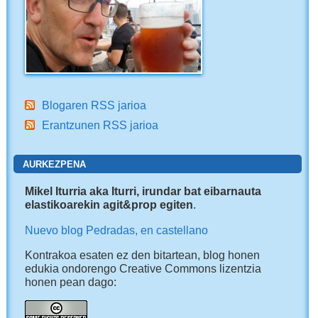
Blogaren RSS jarioa
Erantzunen RSS jarioa
AURKEZPENA
Mikel Iturria aka Iturri, irundar bat eibarnauta
elastikoarekin agit&prop egiten
.
Nuevo blog Pedradas, en castellano
Kontrakoa esaten ez den bitartean, blog honen
edukia ondorengo Creative Commons lizentzia
honen pean dago: