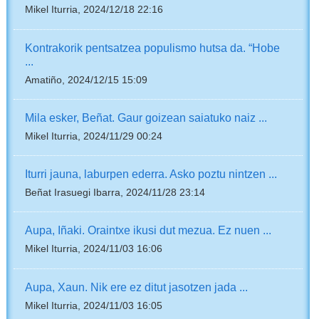
Mikel Iturria, 2024/12/18 22:16
Kontrakorik pentsatzea populismo hutsa da. “Hobe
...
Amatiño, 2024/12/15 15:09
Mila esker, Beñat. Gaur goizean saiatuko naiz ...
Mikel Iturria, 2024/11/29 00:24
Iturri jauna, laburpen ederra. Asko poztu nintzen ...
Beñat Irasuegi Ibarra, 2024/11/28 23:14
Aupa, Iñaki. Oraintxe ikusi dut mezua. Ez nuen ...
Mikel Iturria, 2024/11/03 16:06
Aupa, Xaun. Nik ere ez ditut jasotzen jada ...
Mikel Iturria, 2024/11/03 16:05