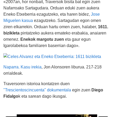
«2007an, hor nonbait, Traversok bisita bat egin zuen
Nafarroako Sartagudara. Orduan eduki zuen aukera
Eneko Etxeberria ezagutzeko, eta haren bidez,
Jose
Miguelen kasua
ezagutzeko. Sartagudan egon omen
ziren elkarrekin. Orduan hartu omen zuen, halaber,
1611.
bizikleta
pintatzeko aukera emateko erabakia, anaiaren
omenez.
Enekok margotu zuen
eta gaur egun
Igarolabekoa familiaren baserrian dago».
Naparra. Kasu irekia
, Jon Alonsoren liburua. 217-218
orrialdeak.
Traversoren istorioa kontatzen duen
"Trescientoscincuenta" dokumentala
egin zuen
Diego
Fidalgo
k eta sarean dago ikusgai.