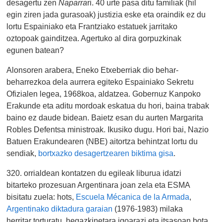
desagertu zen
Naparra
ri. 40 urte pasa ditu familiak (hil
egin ziren jada gurasoak) justizia eske eta oraindik ez du
lortu Espainiako eta Frantziako estatuek jarritako
oztopoak gainditzea. Agertuko al dira gorpuzkinak
egunen batean?
Alonsoren arabera, Eneko Etxeberriak dio behar-
beharrezkoa dela aurrera egiteko Espainiako Sekretu
Ofizialen legea, 1968koa, aldatzea. Gobernuz Kanpoko
Erakunde eta aditu mordoak eskatua du hori, baina trabak
baino ez daude bidean. Baietz esan du aurten Margarita
Robles Defentsa ministroak. Ikusiko dugu. Hori bai, Nazio
Batuen Erakundearen (NBE) aitortza behintzat lortu du
sendiak,
bortxazko desagertzearen biktima gisa
.
320. orrialdean kontatzen du egileak liburua idatzi
bitarteko prozesuan Argentinara joan zela eta ESMA
bisitatu zuela: hots,
Escuela Mécanica de la Armada
,
Argentinako diktadura garaian
(1976-1983) milaka
herritar torturatu, hegazkinetara igoarazi eta itsasoan bota