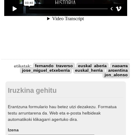
etiketak:
fernando_traverso
euskal_aberia
naparra
jose_miguel_etxeberria
euskal_herria
argentina
jon_alonso
Iruzkina gehitu
Erantzuna formulario hau betez utzi dezakezu. Formatua
testu arruntarena da. Web eta e-posta helbideak
automatikoki klikagarri agertuko dira.
Izena