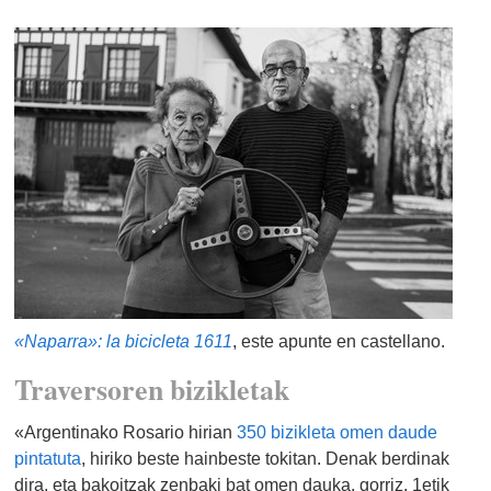
«Naparra»: la bicicleta 161
1
, este apunte en castellano.
Traversoren bizikletak
«Argentinako Rosario hirian
350 bizikleta omen daude
pintatuta
, hiriko beste hainbeste tokitan. Denak berdinak
dira, eta bakoitzak zenbaki bat omen dauka, gorriz, 1etik