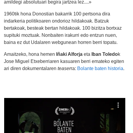
amildegi absolutuari begira jartzea lez....»
1960tik hona Donostian bakarrik 100 pertsona dira
indarkeria politikoaren ondorioz hildakoak. Batzuk
bertakoak, besteak bertan hildakoak. 100 bizitza bortxaz
supituki moztuak. Nonbaiten irakurri edo entzun nuen,
baina ez dut Udalaren webgunean horren berri topatu.
Amaitzeko, hona hemen
Iñaki Alforja
eta
Iban Toledo
k
Jose Miguel Etxeberriaren kasuaren berri emateko egiten
ari diren dokumentalaren
teaser
ra:
Bolante baten historia
.