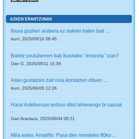
AZKEN ERANTZUNAK
Itxura guztien arabera ez dakien baten bati ...
iturri, 2025/09/16 08:45
Baietz youtuberren bati ikasitako "errezeta" izan?
Oier G, 2025/09/11 15:39
Asko gustatzen zait nola kontatzen dituen ...
iturri, 2025/06/05 12:26
Hara! Asteburuan entzun ditut lehenengo bi saioak
...
Gari Araolaza, 2025/06/04 08:21
Mila esker, Amatiño. Pasa den mendeko 80ko ...