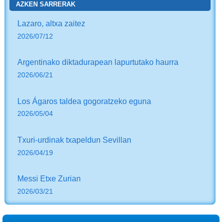
AZKEN SARRERAK
Lazaro, altxa zaitez
2026/07/12
Argentinako diktadurapean lapurtutako haurra
2026/06/21
Los Ágaros taldea gogoratzeko eguna
2026/05/04
Txuri-urdinak txapeldun Sevillan
2026/04/19
Messi Etxe Zurian
2026/03/21