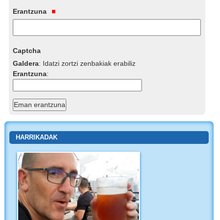
Erantzuna
Captcha
Galdera
:
Idatzi zortzi zenbakiak erabiliz
Erantzuna
:
HARRIKADAK