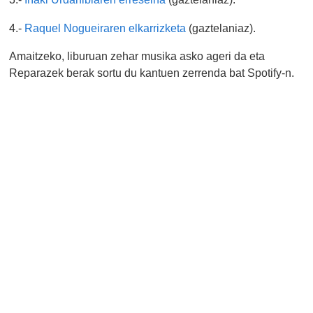
4.-
Raquel Nogueiraren elkarrizketa
(gaztelaniaz).
Amaitzeko, liburuan zehar musika asko ageri da eta
Reparazek berak sortu du kantuen zerrenda bat Spotify-n.