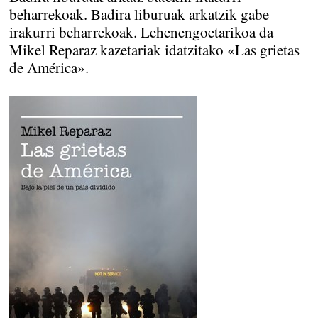
beharrekoak. Badira liburuak arkatzik gabe
irakurri beharrekoak. Lehenengoetarikoa da
Mikel Reparaz kazetariak idatzitako «Las grietas
de América».