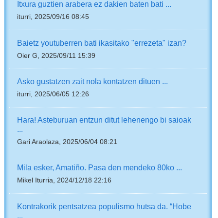
Itxura guztien arabera ez dakien baten bati ...
iturri, 2025/09/16 08:45
Baietz youtuberren bati ikasitako "errezeta" izan?
Oier G, 2025/09/11 15:39
Asko gustatzen zait nola kontatzen dituen ...
iturri, 2025/06/05 12:26
Hara! Asteburuan entzun ditut lehenengo bi saioak
...
Gari Araolaza, 2025/06/04 08:21
Mila esker, Amatiño. Pasa den mendeko 80ko ...
Mikel Iturria, 2024/12/18 22:16
Kontrakorik pentsatzea populismo hutsa da. “Hobe
...