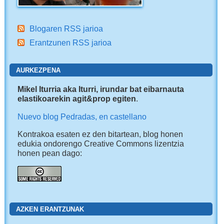
Blogaren RSS jarioa
Erantzunen RSS jarioa
AURKEZPENA
Mikel Iturria aka Iturri, irundar bat eibarnauta
elastikoarekin agit&prop egiten
.
Nuevo blog Pedradas, en castellano
Kontrakoa esaten ez den bitartean, blog honen
edukia ondorengo Creative Commons lizentzia
honen pean dago:
AZKEN ERANTZUNAK