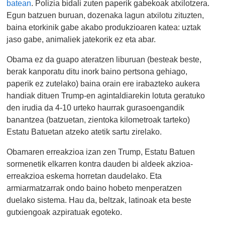
batean
. Polizia bidali zuten paperik gabekoak atxilotzera.
Egun batzuen buruan, dozenaka lagun atxilotu zituzten,
baina etorkinik gabe akabo produkzioaren katea: uztak
jaso gabe, animaliek jatekorik ez eta abar.
Obama ez da guapo ateratzen liburuan (besteak beste,
berak kanporatu ditu inork baino pertsona gehiago,
paperik ez zutelako) baina orain ere irabazteko aukera
handiak dituen Trump-en agintaldiarekin lotuta geratuko
den irudia da 4-10 urteko haurrak gurasoengandik
banantzea (batzuetan, zientoka kilometroak tarteko)
Estatu Batuetan atzeko atetik sartu zirelako.
Obamaren erreakzioa izan zen Trump, Estatu Batuen
sormenetik elkarren kontra dauden bi aldeek akzioa-
erreakzioa eskema horretan daudelako. Eta
armiarmatzarrak ondo baino hobeto menperatzen
duelako sistema. Hau da, beltzak, latinoak eta beste
gutxiengoak azpiratuak egoteko.