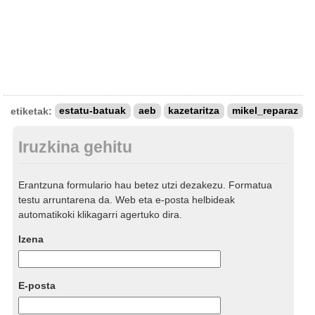
etiketak:
estatu-batuak
aeb
kazetaritza
mikel_reparaz
Iruzkina gehitu
Erantzuna formulario hau betez utzi dezakezu. Formatua
testu arruntarena da. Web eta e-posta helbideak
automatikoki klikagarri agertuko dira.
Izena
E-posta