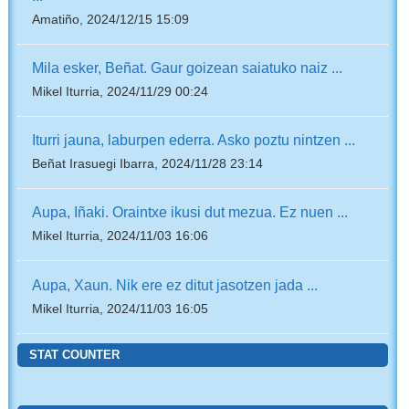
Amatiño, 2024/12/15 15:09
Mila esker, Beñat. Gaur goizean saiatuko naiz ...
Mikel Iturria, 2024/11/29 00:24
Iturri jauna, laburpen ederra. Asko poztu nintzen ...
Beñat Irasuegi Ibarra, 2024/11/28 23:14
Aupa, Iñaki. Oraintxe ikusi dut mezua. Ez nuen ...
Mikel Iturria, 2024/11/03 16:06
Aupa, Xaun. Nik ere ez ditut jasotzen jada ...
Mikel Iturria, 2024/11/03 16:05
STAT COUNTER