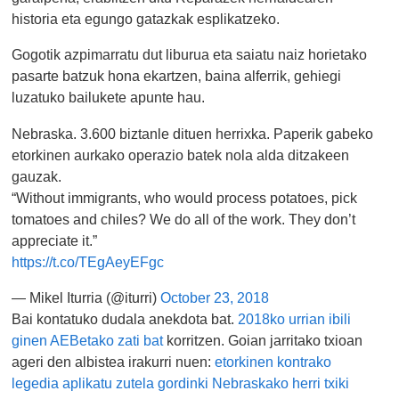
historia eta egungo gatazkak esplikatzeko.
Gogotik azpimarratu dut liburua eta saiatu naiz horietako
pasarte batzuk hona ekartzen, baina alferrik, gehiegi
luzatuko bailukete apunte hau.
Nebraska. 3.600 biztanle dituen herrixka. Paperik gabeko
etorkinen aurkako operazio batek nola alda ditzakeen
gauzak.
“Without immigrants, who would process potatoes, pick
tomatoes and chiles? We do all of the work. They don’t
appreciate it.”
https://t.co/TEgAeyEFgc
— Mikel Iturria (@iturri)
October 23, 2018
Bai kontatuko dudala anekdota bat.
2018ko urrian ibili
ginen AEBetako zati bat
korritzen. Goian jarritako txioan
ageri den albistea irakurri nuen:
etorkinen kontrako
legedia aplikatu zutela gordinki Nebraskako herri txiki