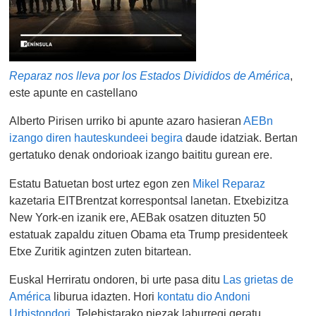
Reparaz nos lleva por los Estados Divididos de América
,
este apunte en castellano
Alberto Pirisen urriko bi apunte azaro hasieran
AEBn
izango diren hauteskundeei begira
daude idatziak. Bertan
gertatuko denak ondorioak izango baititu gurean ere.
Estatu Batuetan bost urtez egon zen
Mikel Reparaz
kazetaria EITBrentzat korrespontsal lanetan. Etxebizitza
New York-en izanik ere, AEBak osatzen dituzten 50
estatuak zapaldu zituen Obama eta Trump presidenteek
Etxe Zuritik agintzen zuten bitartean.
Euskal Herriratu ondoren, bi urte pasa ditu
Las grietas de
América
liburua idazten. Hori
kontatu dio Andoni
Urbistondori
. Telebistarako piezak laburregi geratu