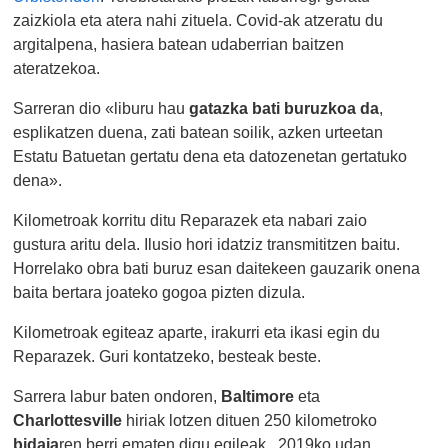
zaizkiola eta atera nahi zituela. Covid-ak atzeratu du
argitalpena, hasiera batean udaberrian baitzen
ateratzekoa.
Sarreran dio «liburu hau
gatazka bati buruzkoa da
,
esplikatzen duena, zati batean soilik, azken urteetan
Estatu Batuetan gertatu dena eta datozenetan gertatuko
dena».
Kilometroak korritu ditu Reparazek eta nabari zaio
gustura aritu dela. Ilusio hori idatziz transmititzen baitu.
Horrelako obra bati buruz esan daitekeen gauzarik onena
baita bertara joateko gogoa pizten dizula.
Kilometroak egiteaz aparte, irakurri eta ikasi egin du
Reparazek. Guri kontatzeko, besteak beste.
Sarrera labur baten ondoren,
Baltimore
eta
Charlottesville
hiriak lotzen dituen 250 kilometroko
bidaia
ren berri ematen digu egileak, 2019ko udan