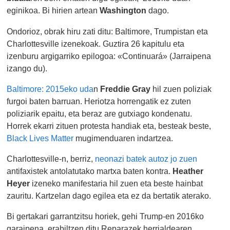
eginikoa. Bi hirien artean
Washington
dago.
Ondorioz, obrak hiru zati ditu: Baltimore, Trumpistan eta
Charlottesville izenekoak. Guztira 26 kapitulu eta
izenburu argigarriko epilogoa: «Continuará» (Jarraipena
izango du).
Baltimore: 2015eko uda
n
Freddie Gray
hil zuen poliziak
furgoi baten barruan. Heriotza horrengatik ez zuten
poliziarik epaitu, eta beraz are gutxiago kondenatu.
Horrek ekarri zituen protesta handiak eta, besteak beste,
Black Lives Matter
mugimenduaren indartzea.
Charlottesville-n, berriz,
neonazi batek autoz jo zuen
antifaxistek antolatutako martxa baten kontra.
Heather
Heyer
izeneko manifestaria hil zuen eta beste hainbat
zauritu. Kartzelan dago egilea eta ez da bertatik aterako.
Bi gertakari garrantzitsu horiek, gehi Trump-en 2016ko
garaipena, erabiltzen ditu Reparazek herrialdearen