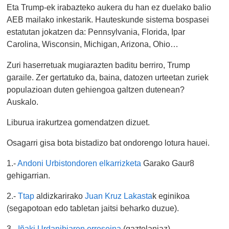
Eta Trump-ek irabazteko aukera du han ez duelako balio
AEB mailako inkestarik. Hauteskunde sistema bospasei
estatutan jokatzen da: Pennsylvania, Florida, Ipar
Carolina, Wisconsin, Michigan, Arizona, Ohio…
Zuri haserretuak mugiarazten baditu berriro, Trump
garaile. Zer gertatuko da, baina, datozen urteetan zuriek
populazioan duten gehiengoa galtzen dutenean?
Auskalo.
Liburua irakurtzea gomendatzen dizuet.
Osagarri gisa bota bistadizo bat ondorengo lotura hauei.
1.-
Andoni Urbistondoren elkarrizketa
Garako Gaur8
gehigarrian.
2.-
Ttap
aldizkarirako
Juan Kruz Lakasta
k eginikoa
(segapotoan edo tabletan jaitsi beharko duzue).
3.-
Iñaki Urdanibiaren erreseina
(gaztelaniaz).