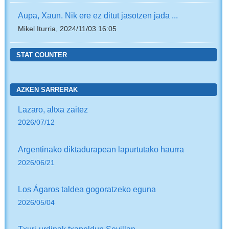
Aupa, Xaun. Nik ere ez ditut jasotzen jada ...
Mikel Iturria, 2024/11/03 16:05
STAT COUNTER
AZKEN SARRERAK
Lazaro, altxa zaitez
2026/07/12
Argentinako diktadurapean lapurtutako haurra
2026/06/21
Los Ágaros taldea gogoratzeko eguna
2026/05/04