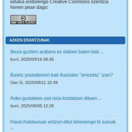
edukia ondorengo Creative Commons lizentzia
honen pean dago:
AZKEN ERANTZUNAK
Itxura guztien arabera ez dakien baten bati ...
iturri, 2025/09/16 08:45
Baietz youtuberren bati ikasitako "errezeta" izan?
Oier G, 2025/09/11 15:39
Asko gustatzen zait nola kontatzen dituen ...
iturri, 2025/06/05 12:26
Hara! Asteburuan entzun ditut lehenengo bi saioak
...