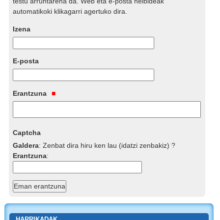
testu arruntarena da. Web eta e-posta helbideak
automatikoki klikagarri agertuko dira.
Izena
E-posta
Erantzuna
Captcha
Galdera
:
Zenbat dira hiru ken lau (idatzi zenbakiz) ?
Erantzuna
:
HARRIKADAK