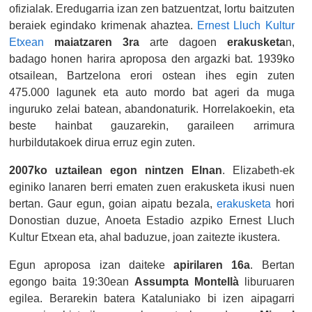
ofizialak. Eredugarria izan zen batzuentzat, lortu baitzuten
beraiek egindako krimenak ahaztea.
Ernest Lluch Kultur
Etxean
maiatzaren 3ra
arte dagoen
erakusketa
n,
badago honen harira aproposa den argazki bat. 1939ko
otsailean, Bartzelona erori ostean ihes egin zuten
475.000 lagunek eta auto mordo bat ageri da muga
inguruko zelai batean, abandonaturik. Horrelakoekin, eta
beste hainbat gauzarekin, garaileen arrimura
hurbildutakoek dirua erruz egin zuten.
2007ko uztailean egon nintzen Elnan
. Elizabeth-ek
eginiko lanaren berri ematen zuen erakusketa ikusi nuen
bertan. Gaur egun, goian aipatu bezala,
erakusketa
hori
Donostian duzue, Anoeta Estadio azpiko Ernest Lluch
Kultur Etxean eta, ahal baduzue, joan zaitezte ikustera.
Egun aproposa izan daiteke
apirilaren 16a
. Bertan
egongo baita 19:30ean
Assumpta Montellà
liburuaren
egilea. Berarekin batera Kataluniako bi izen aipagarri