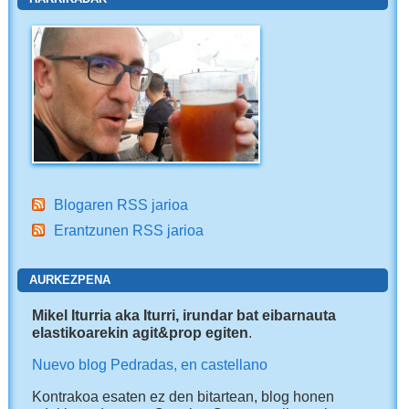
Blogaren RSS jarioa
Erantzunen RSS jarioa
AURKEZPENA
Mikel Iturria aka Iturri, irundar bat eibarnauta
elastikoarekin agit&prop egiten
.
Nuevo blog Pedradas, en castellano
Kontrakoa esaten ez den bitartean, blog honen