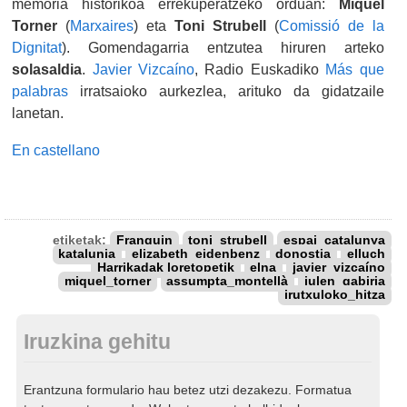
memoria historikoa errekuperatzeko orduan:
Miquel
Torner
(
Marxaires
) eta
Toni Strubell
(
Comissió de la
Dignitat
). Gomendagarria entzutea hiruren arteko
solasaldia
.
Javier Vizcaíno
, Radio Euskadiko
Más que
palabras
irratsaioko aurkezlea, arituko da gidatzaile
lanetan.
En castellano
etiketak:
Franquin
toni_strubell
espai_catalunya
katalunia
elizabeth_eidenbenz
donostia
elluch
Harrikadak loretopetik
elna
javier_vizcaíno
miquel_torner
assumpta_montellà
julen_gabiria
irutxuloko_hitza
Iruzkina gehitu
Erantzuna formulario hau betez utzi dezakezu. Formatua