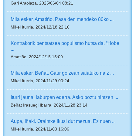
Gari Araolaza, 2025/06/04 08:21
Mila esker, Amatiño. Pasa den mendeko 80ko ...
Mikel Iturria, 2024/12/18 22:16
Kontrakorik pentsatzea populismo hutsa da. “Hobe
...
Amatiño, 2024/12/15 15:09
Mila esker, Beñat. Gaur goizean saiatuko naiz ...
Mikel Iturria, 2024/11/29 00:24
Iturri jauna, laburpen ederra. Asko poztu nintzen ...
Beñat Irasuegi Ibarra, 2024/11/28 23:14
Aupa, Iñaki. Oraintxe ikusi dut mezua. Ez nuen ...
Mikel Iturria, 2024/11/03 16:06