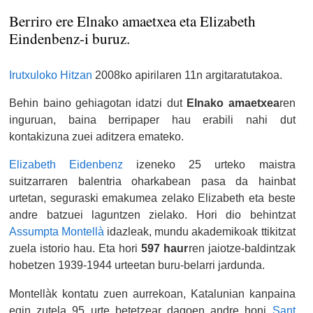
Berriro ere Elnako amaetxea eta Elizabeth
Eindenbenz-i buruz.
Irutxuloko Hitzan
2008ko apirilaren 11n argitaratutakoa.
Behin baino gehiagotan idatzi dut
Elnako amaetxea
ren
inguruan, baina berripaper hau erabili nahi dut
kontakizuna zuei aditzera emateko.
Elizabeth Eidenbenz
izeneko 25 urteko maistra
suitzarraren balentria oharkabean pasa da hainbat
urtetan, seguraski emakumea zelako Elizabeth eta beste
andre batzuei laguntzen zielako. Hori dio behintzat
Assumpta Montellà
idazleak, mundu akademikoak ttikitzat
zuela istorio hau. Eta hori
597 haur
ren jaiotze-baldintzak
hobetzen 1939-1944 urteetan buru-belarri jardunda.
Montellàk kontatu zuen aurrekoan, Katalunian kanpaina
egin zutela 95 urte betetzear dagoen andre honi
Sant