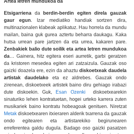
Artea letren mundukoa da
Etsigarriena
da
berdin-berdin egiten direla gauzak
gaur egun
. Izar mediatiko handiak sortzen dira,
multinazionalen klabeak aplikatuz. Hau horrela da mundu
mailan, baina guk gurea aztertu beharra daukagu. Kaka
hutsa urrean pare jartzen da eta urrea, kakaren pare.
Zenbakiek balio dute soilik eta artea letren mundukoa
da
… Gainera, hitz egitera eseri aurretik, garbi geratzen
da kristoren mesedea egiten ari zatzaizula. Gauzak oso
gaizki doazela ere, ezin da ahaztu
diskoetxeak daudela
artistak daudelako
eta ez aldrebes. Gauzak ondo
zirenean, diskoetxeek artistek baino diru gehiago irabazi
dute diskoekin. Guk,
Esan Ozenki
diskoetxearekin
sinaturiko lehen kontratuetan, hogei urteko karrera zuten
musikariek baino kontratu hobeagoak genituen. Niretzat
Metak
diskoetxearen itxieraren alderik txarrena da gauzak
ondo egitearen eta artistarekiko begirunearen
erreferentea galdu dugula. Badago oso gaizki pasatzen