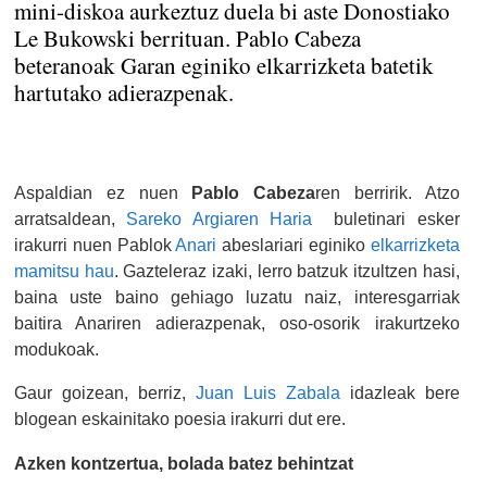
mini-diskoa aurkeztuz duela bi aste Donostiako
Le Bukowski berrituan. Pablo Cabeza
beteranoak Garan eginiko elkarrizketa batetik
hartutako adierazpenak.
Aspaldian ez nuen
Pablo Cabeza
ren berririk. Atzo
arratsaldean,
Sareko Argiaren Haria
buletinari esker
irakurri nuen Pablok
Anari
abeslariari eginiko
elkarrizketa
mamitsu hau
. Gazteleraz izaki, lerro batzuk itzultzen hasi,
baina uste baino gehiago luzatu naiz, interesgarriak
baitira Anariren adierazpenak, oso-osorik irakurtzeko
modukoak.
Gaur goizean, berriz,
Juan Luis Zabala
idazleak bere
blogean eskainitako poesia irakurri dut ere.
Azken kontzertua, bolada batez behintzat