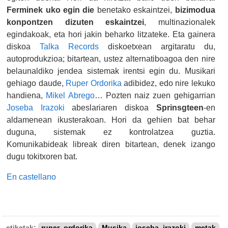
Ferminek uko egin die
benetako eskaintzei,
bizimodua
konpontzen dizuten eskaintzei
, multinazionalek
egindakoak, eta hori jakin beharko litzateke. Eta gainera
diskoa
Talka Records
diskoetxean argitaratu du,
autoprodukzioa; bitartean, ustez alternatiboagoa den nire
belaunaldiko jendea sistemak irentsi egin du. Musikari
gehiago daude,
Ruper Ordorika
adibidez, edo nire lekuko
handiena,
Mikel Abrego
… Pozten naiz zuen gehigarrian
Joseba Irazoki
abeslariaren
diskoa
Sprinsgteen
-en
aldamenean ikusterakoan. Hori da gehien bat behar
duguna, sistemak ez kontrolatzea guztia.
Komunikabideak libreak diren bitartean, denek izango
dugu tokitxoren bat.
En castellano
etiketak:
ruper_ordorika
Musika
joseba_irazoki
metak