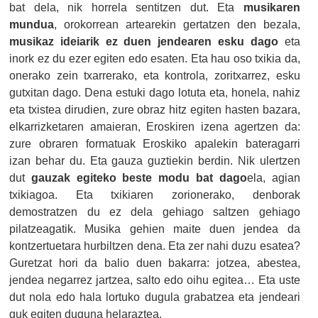
bat dela, nik horrela sentitzen dut. Eta
musikaren
mundua
, orokorrean artearekin gertatzen den bezala,
musikaz ideiarik ez duen jendearen esku dago
eta
inork ez du ezer egiten edo esaten. Eta hau oso txikia da,
onerako zein txarrerako, eta kontrola, zoritxarrez, esku
gutxitan dago. Dena estuki dago lotuta eta, honela, nahiz
eta txistea dirudien, zure obraz hitz egiten hasten bazara,
elkarrizketaren amaieran, Eroskiren izena agertzen da:
zure obraren formatuak Eroskiko apalekin bateragarri
izan behar du. Eta gauza guztiekin berdin. Nik ulertzen
dut
gauzak egiteko beste modu bat dago
ela, agian
txikiagoa. Eta txikiaren zorionerako, denborak
demostratzen du ez dela gehiago saltzen gehiago
pilatzeagatik. Musika gehien maite duen jendea da
kontzertuetara hurbiltzen dena. Eta zer nahi duzu esatea?
Guretzat hori da balio duen bakarra: jotzea, abestea,
jendea negarrez jartzea, salto edo oihu egitea… Eta uste
dut nola edo hala lortuko dugula grabatzea eta jendeari
guk egiten duguna helaraztea.