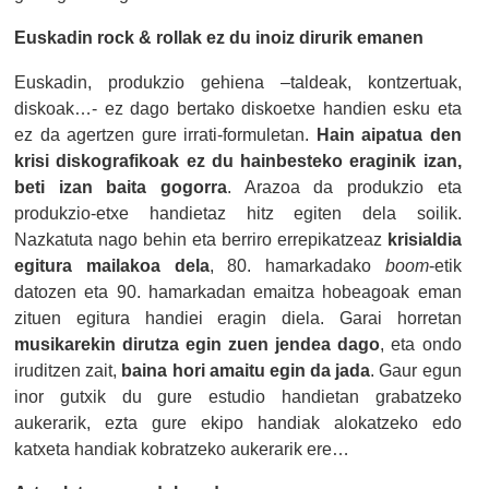
Euskadin rock & rollak ez du inoiz dirurik emanen
Euskadin, produkzio gehiena –taldeak, kontzertuak,
diskoak…- ez dago bertako diskoetxe handien esku eta
ez da agertzen gure irrati-formuletan.
Hain aipatua den
krisi diskografikoak ez du hainbesteko eraginik izan,
beti izan baita gogorra
. Arazoa da produkzio eta
produkzio-etxe handietaz hitz egiten dela soilik.
Nazkatuta nago behin eta berriro errepikatzeaz
krisialdia
egitura mailakoa dela
, 80. hamarkadako
boom
-etik
datozen eta 90. hamarkadan emaitza hobeagoak eman
zituen egitura handiei eragin diela. Garai horretan
musikarekin dirutza egin zuen jendea dago
, eta ondo
iruditzen zait,
baina hori amaitu egin da jada
. Gaur egun
inor gutxik du gure estudio handietan grabatzeko
aukerarik, ezta gure ekipo handiak alokatzeko edo
katxeta handiak kobratzeko aukerarik ere…