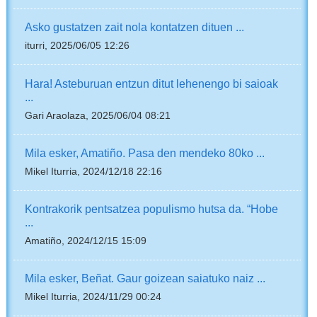
Asko gustatzen zait nola kontatzen dituen ...
iturri, 2025/06/05 12:26
Hara! Asteburuan entzun ditut lehenengo bi saioak
...
Gari Araolaza, 2025/06/04 08:21
Mila esker, Amatiño. Pasa den mendeko 80ko ...
Mikel Iturria, 2024/12/18 22:16
Kontrakorik pentsatzea populismo hutsa da. “Hobe
...
Amatiño, 2024/12/15 15:09
Mila esker, Beñat. Gaur goizean saiatuko naiz ...
Mikel Iturria, 2024/11/29 00:24