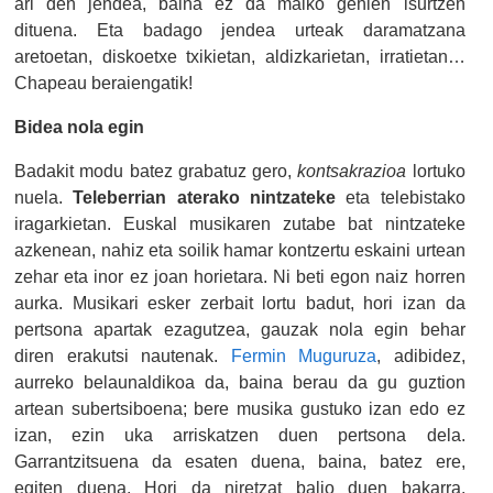
ari den jendea, baina ez da malko gehien isurtzen
dituena. Eta badago jendea urteak daramatzana
aretoetan, diskoetxe txikietan, aldizkarietan, irratietan…
Chapeau beraiengatik!
Bidea nola egin
Badakit modu batez grabatuz gero,
kontsakrazioa
lortuko
nuela.
Teleberrian aterako nintzateke
eta telebistako
iragarkietan. Euskal musikaren zutabe bat nintzateke
azkenean, nahiz eta soilik hamar kontzertu eskaini urtean
zehar eta inor ez joan horietara. Ni beti egon naiz horren
aurka. Musikari esker zerbait lortu badut, hori izan da
pertsona apartak ezagutzea, gauzak nola egin behar
diren erakutsi nautenak.
Fermin Muguruza
, adibidez,
aurreko belaunaldikoa da, baina berau da gu guztion
artean subertsiboena; bere musika gustuko izan edo ez
izan, ezin uka arriskatzen duen pertsona dela.
Garrantzitsuena da esaten duena, baina, batez ere,
egiten duena. Hori da niretzat balio duen bakarra.