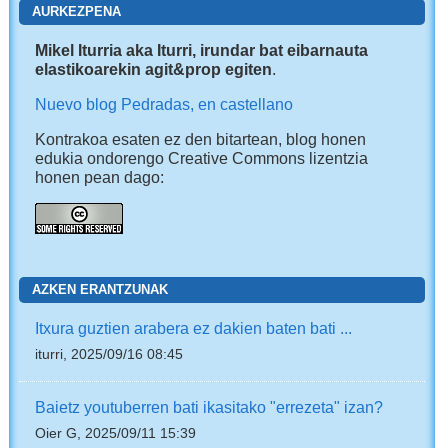
AURKEZPENA
Mikel Iturria aka Iturri, irundar bat eibarnauta
elastikoarekin agit&prop egiten
.
Nuevo blog Pedradas, en castellano
Kontrakoa esaten ez den bitartean, blog honen
edukia ondorengo Creative Commons lizentzia
honen pean dago:
AZKEN ERANTZUNAK
Itxura guztien arabera ez dakien baten bati ...
iturri, 2025/09/16 08:45
Baietz youtuberren bati ikasitako "errezeta" izan?
Oier G, 2025/09/11 15:39