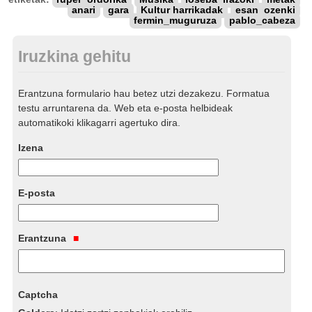
anari
gara
Kultur harrikadak
esan_ozenki
fermin_muguruza
pablo_cabeza
Iruzkina gehitu
Erantzuna formulario hau betez utzi dezakezu. Formatua
testu arruntarena da. Web eta e-posta helbideak
automatikoki klikagarri agertuko dira.
Izena
E-posta
Erantzuna
Captcha