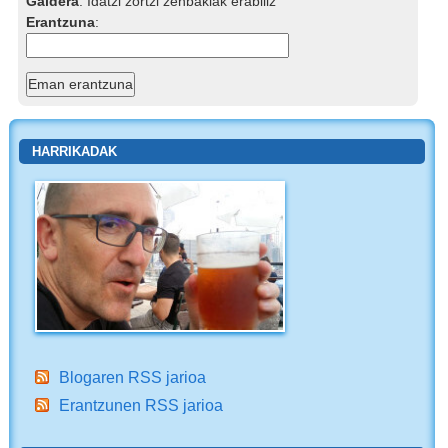
Galdera
:
Idatzi zortzi zenbakiak erabiliz
Erantzuna
:
HARRIKADAK
Blogaren RSS jarioa
Erantzunen RSS jarioa