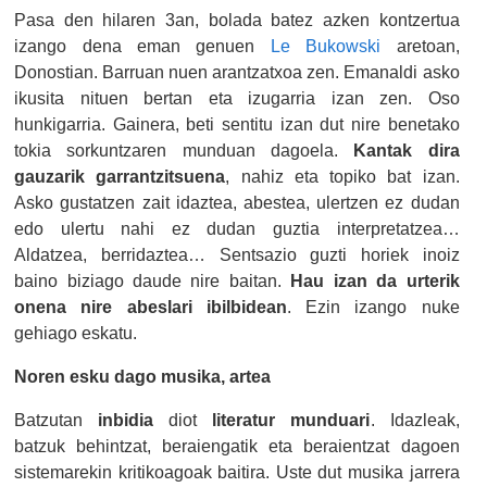
Pasa den hilaren 3an, bolada batez azken kontzertua
izango dena eman genuen
Le Bukowski
aretoan,
Donostian. Barruan nuen arantzatxoa zen. Emanaldi asko
ikusita nituen bertan eta izugarria izan zen. Oso
hunkigarria. Gainera, beti sentitu izan dut nire benetako
tokia sorkuntzaren munduan dagoela.
Kantak dira
gauzarik garrantzitsuena
, nahiz eta topiko bat izan.
Asko gustatzen zait idaztea, abestea, ulertzen ez dudan
edo ulertu nahi ez dudan guztia interpretatzea…
Aldatzea, berridaztea… Sentsazio guzti horiek inoiz
baino biziago daude nire baitan.
Hau izan da urterik
onena nire abeslari ibilbidean
. Ezin izango nuke
gehiago eskatu.
Noren esku dago musika, artea
Batzutan
inbidia
diot
literatur munduari
. Idazleak,
batzuk behintzat, beraiengatik eta beraientzat dagoen
sistemarekin kritikoagoak baitira. Uste dut musika jarrera