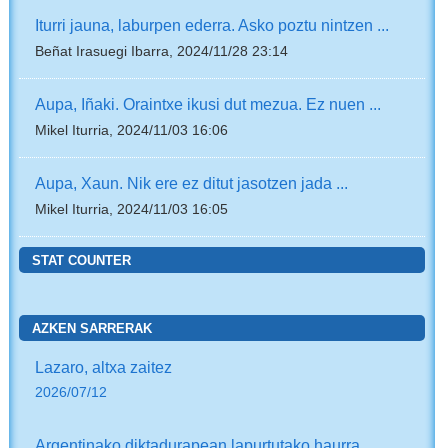
Iturri jauna, laburpen ederra. Asko poztu nintzen ...
Beñat Irasuegi Ibarra, 2024/11/28 23:14
Aupa, Iñaki. Oraintxe ikusi dut mezua. Ez nuen ...
Mikel Iturria, 2024/11/03 16:06
Aupa, Xaun. Nik ere ez ditut jasotzen jada ...
Mikel Iturria, 2024/11/03 16:05
STAT COUNTER
AZKEN SARRERAK
Lazaro, altxa zaitez
2026/07/12
Argentinako diktadurapean lapurtutako haurra