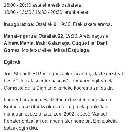
16:00 - 20:30 astelehenetik ostiralera
10:00 - 13:30 / 16:30 - 20:30 larunbatetan
Inaugurazioa
: Otsailak 9, 19:30. Erakusketa aretoa.
Mahai-ingurua: Otsailak 22
, 19:30. Areto nagusia.
Ainara Martin, Iñaki Galarraga, Cuque Illa, Dani
Gómez
. Moderatzailea:
Mitxel Ezquiaga
.
Egileak
:
Toni Strubell: El Punt egunkariko kazetari, idazle (besteak
beste "Un català entre bascos" liburuaren egilea) eta
Comissió de la Dignitat elkarteko koordinatzailea da.
Lander Larrañaga: Bartzelonan bizi den donostiarra.
Bertan argazkilaritza ikasketak egin eta publizitate
munduan espezializatu zen. 2002tik José Manuel
Ferrater-entzat ari da lanean alor horretan. Erakusketa
batzuk egin ditu.