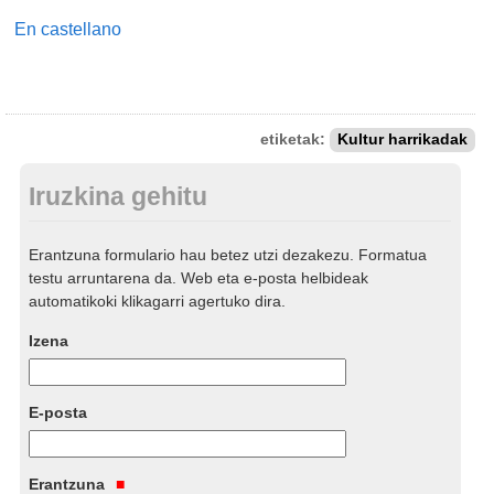
En castellano
etiketak:
Kultur harrikadak
Iruzkina gehitu
Erantzuna formulario hau betez utzi dezakezu. Formatua
testu arruntarena da. Web eta e-posta helbideak
automatikoki klikagarri agertuko dira.
Izena
E-posta
Erantzuna