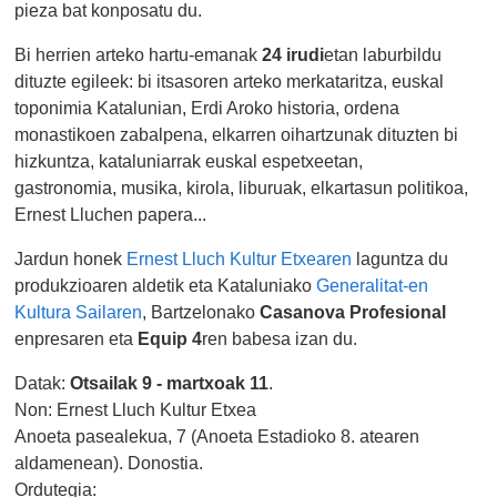
pieza bat konposatu du.
Bi herrien arteko hartu-emanak
24 irudi
etan laburbildu
dituzte egileek: bi itsasoren arteko merkataritza, euskal
toponimia Katalunian, Erdi Aroko historia, ordena
monastikoen zabalpena, elkarren oihartzunak dituzten bi
hizkuntza, kataluniarrak euskal espetxeetan,
gastronomia, musika, kirola, liburuak, elkartasun politikoa,
Ernest Lluchen papera...
Jardun honek
Ernest Lluch Kultur Etxearen
laguntza du
produkzioaren aldetik eta Kataluniako
Generalitat-en
Kultura Sailaren
, Bartzelonako
Casanova Profesional
enpresaren eta
Equip 4
ren babesa izan du.
Datak:
Otsailak 9 - martxoak 11
.
Non: Ernest Lluch Kultur Etxea
Anoeta pasealekua, 7 (Anoeta Estadioko 8. atearen
aldamenean). Donostia.
Ordutegia: