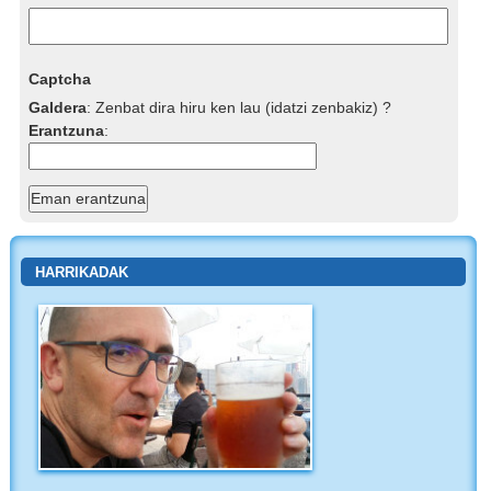
Captcha
Galdera
:
Zenbat dira hiru ken lau (idatzi zenbakiz) ?
Erantzuna
:
HARRIKADAK