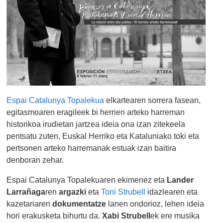
Espai Catalunya Topalekua
elkartearen sorrera fasean,
egitasmoaren eragileek bi herrien arteko harreman
historikoa irudietan jartzea ideia ona izan zitekeela
pentsatu zuten, Euskal Herriko eta Kataluniako toki eta
pertsonen arteko harremanak estuak izan baitira
denboran zehar.
Espai Catalunya Topalekuaren ekimenez eta
Lander
Larrañaga
ren
argazki
eta
Toni Strubell
idazlearen eta
kazetariaren
dokumentatze
lanen ondorioz, lehen ideia
hori erakusketa bihurtu da.
Xabi Strubell
ek ere musika