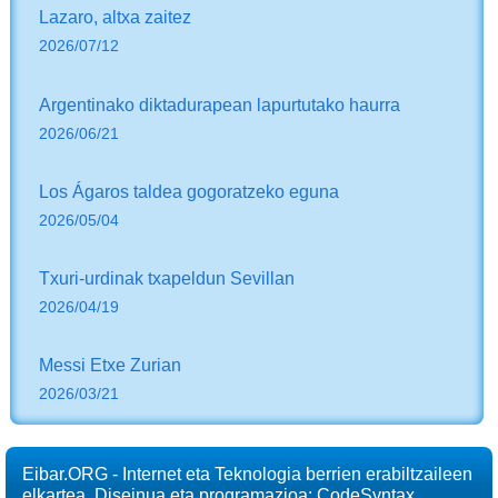
Lazaro, altxa zaitez
2026/07/12
Argentinako diktadurapean lapurtutako haurra
2026/06/21
Los Ágaros taldea gogoratzeko eguna
2026/05/04
Txuri-urdinak txapeldun Sevillan
2026/04/19
Messi Etxe Zurian
2026/03/21
Eibar.ORG - Internet eta Teknologia berrien erabiltzaileen
elkartea. Diseinua eta programazioa: CodeSyntax.