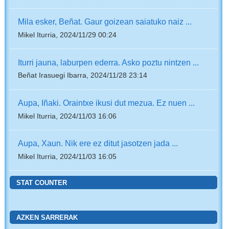
Mila esker, Beñat. Gaur goizean saiatuko naiz ...
Mikel Iturria, 2024/11/29 00:24
Iturri jauna, laburpen ederra. Asko poztu nintzen ...
Beñat Irasuegi Ibarra, 2024/11/28 23:14
Aupa, Iñaki. Oraintxe ikusi dut mezua. Ez nuen ...
Mikel Iturria, 2024/11/03 16:06
Aupa, Xaun. Nik ere ez ditut jasotzen jada ...
Mikel Iturria, 2024/11/03 16:05
STAT COUNTER
AZKEN SARRERAK