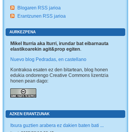
Blogaren RSS jarioa
Erantzunen RSS jarioa
AURKEZPENA
Mikel Iturria aka Iturri, irundar bat eibarnauta
elastikoarekin agit&prop egiten
.
Nuevo blog Pedradas, en castellano
Kontrakoa esaten ez den bitartean, blog honen
edukia ondorengo Creative Commons lizentzia
honen pean dago:
AZKEN ERANTZUNAK
Itxura guztien arabera ez dakien baten bati ...