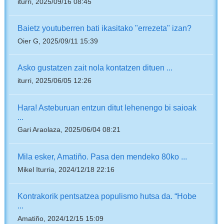
iturri, 2025/09/16 08:45
Baietz youtuberren bati ikasitako "errezeta" izan?
Oier G, 2025/09/11 15:39
Asko gustatzen zait nola kontatzen dituen ...
iturri, 2025/06/05 12:26
Hara! Asteburuan entzun ditut lehenengo bi saioak
...
Gari Araolaza, 2025/06/04 08:21
Mila esker, Amatiño. Pasa den mendeko 80ko ...
Mikel Iturria, 2024/12/18 22:16
Kontrakorik pentsatzea populismo hutsa da. “Hobe
...
Amatiño, 2024/12/15 15:09