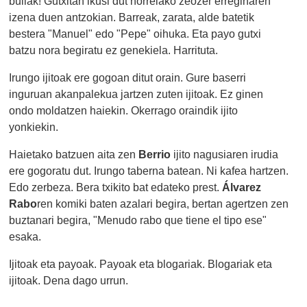
builak! Gutxitan ikusi dut horrelako zeozer erreginaren
izena duen antzokian. Barreak, zarata, alde batetik
bestera "Manuel" edo "Pepe" oihuka. Eta payo gutxi
batzu nora begiratu ez genekiela. Harrituta.
Irungo ijitoak ere gogoan ditut orain. Gure baserri
inguruan akanpalekua jartzen zuten ijitoak. Ez ginen
ondo moldatzen haiekin. Okerrago oraindik ijito
yonkiekin.
Haietako batzuen aita zen
Berrio
ijito nagusiaren irudia
ere gogoratu dut. Irungo taberna batean. Ni kafea hartzen.
Edo zerbeza. Bera txikito bat edateko prest.
Álvarez
Rabo
ren komiki baten azalari begira, bertan agertzen zen
buztanari begira, "Menudo rabo que tiene el tipo ese"
esaka.
Ijitoak eta payoak. Payoak eta blogariak. Blogariak eta
ijitoak. Dena dago urrun.