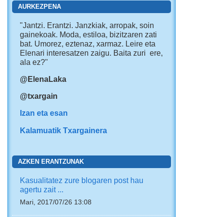
AURKEZPENA
"Jantzi. Erantzi. Janzkiak, arropak, soin
gainekoak. Moda, estiloa, bizitzaren zati
bat. Umorez, eztenaz, xarmaz. Leire eta
Elenari interesatzen zaigu. Baita zuri ere,
ala ez?"
@ElenaLaka
@txargain
Izan eta esan
Kalamuatik Txargainera
AZKEN ERANTZUNAK
Kasualitatez zure blogaren post hau
agertu zait ...
Mari, 2017/07/26 13:08