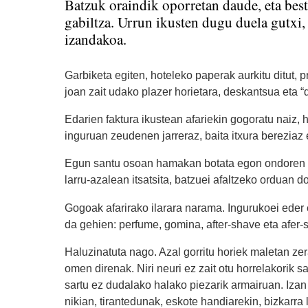
Batzuk oraindik oporretan daude, eta bes
gabiltza. Urrun ikusten dugu duela gutxi,
izandakoa.
Garbiketa egiten, hoteleko paperak aurkitu ditut, 
joan zait udako plazer horietara, deskantsua eta “d
Edarien faktura ikustean afariekin gogoratu naiz, h
inguruan zeudenen jarreraz, baita itxura bereziaz 
Egun santu osoan hamakan botata egon ondoren , kr
larru-azalean itsatsita, batzuei afaltzeko orduan 
Gogoak afarirako ilarara narama. Ingurukoei eder
da gehien: perfume, gomina, after-shave eta afer-
Haluzinatuta nago. Azal gorritu horiek maletan zer
omen direnak. Niri neuri ez zait otu horrelakorik sa
sartu ez dudalako halako piezarik armairuan. Iza
nikian, tirantedunak, eskote handiarekin, bizkarra