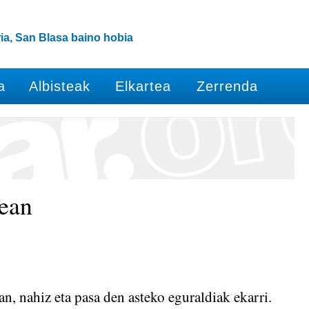
ia, San Blasa baino hobia
a
Albisteak
Elkartea
Zerrenda
lean
an, nahiz eta pasa den asteko eguraldiak ekarri.