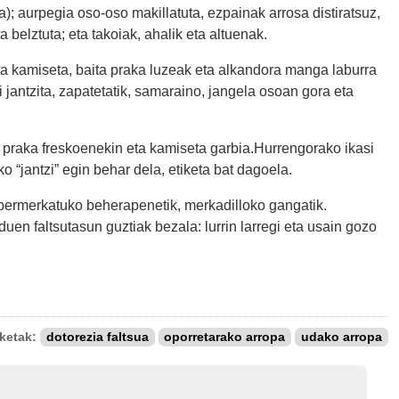
); aurpegia oso-oso makillatuta, ezpainak arrosa distiratsuz,
a belztuta; eta takoiak, ahalik eta altuenak.
ta kamiseta, baita praka luzeak eta alkandora manga laburra
i jantzita, zapatetatik, samaraino, jangela osoan gora eta
ko praka freskoenekin eta kamiseta garbia.Hurrengorako ikasi
o “jantzi” egin behar dela, etiketa bat dagoela.
permerkatuko beherapenetik, merkadilloko gangatik.
 duen faltsutasun guztiak bezala: lurrin larregi eta usain gozo
iketak:
dotorezia faltsua
oporretarako arropa
udako arropa