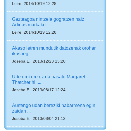
Leire, 2014/10/19 12:28
Gazteagoa nintzela gogratzen naiz
Adidas markako ...
Leire, 2014/10/19 12:28
Akaso letren mundutik datozenak orohar
ikuspegi ...
Joseba E., 2013/12/23 13:20
Urte erdi ere ez da pasatu Margaret
Thatcher hil ...
Joseba E., 2013/08/17 12:24
Aurtengo udan bereziki nabarmena egin
zaidan ...
Joseba E., 2013/08/04 21:12