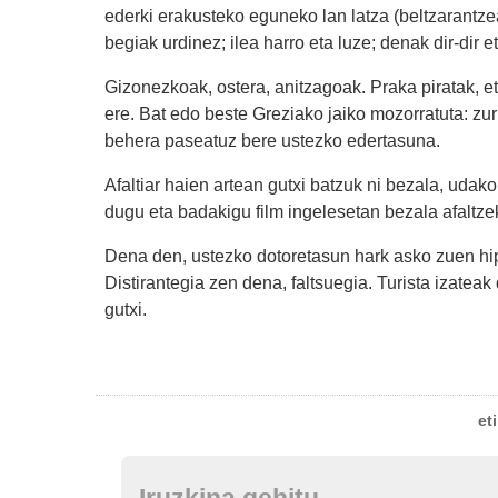
ederki erakusteko eguneko lan latza (beltzarantzea
begiak urdinez; ilea harro eta luze; denak dir-dir et
Gizonezkoak, ostera, anitzagoak. Praka piratak, e
ere. Bat edo beste Greziako jaiko mozorratuta: zur
behera paseatuz bere ustezko edertasuna.
Afaltiar haien artean gutxi batzuk ni bezala, uda
dugu eta badakigu film ingelesetan bezala afaltzek
Dena den, ustezko dotoretasun hark asko zuen hi
Distirantegia zen dena, faltsuegia. Turista izateak
gutxi.
et
Iruzkina gehitu