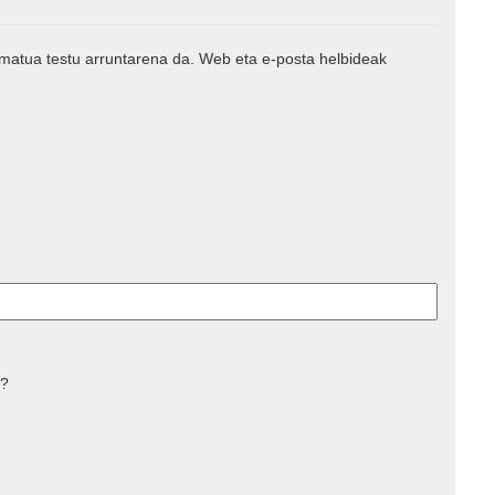
rmatua testu arruntarena da. Web eta e-posta helbideak
 ?