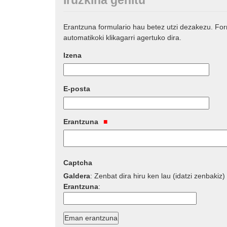
Erantzuna formulario hau betez utzi dezakezu. Fo
automatikoki klikagarri agertuko dira.
Izena
E-posta
Erantzuna
Captcha
Galdera
:
Zenbat dira hiru ken lau (idatzi zenbakiz)
Erantzuna
: