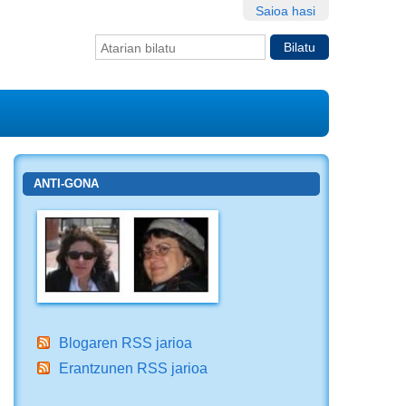
Saioa hasi
Bilatu atarian
Bilaketa
aurreratua…
ANTI-GONA
Blogaren RSS jarioa
Erantzunen RSS jarioa