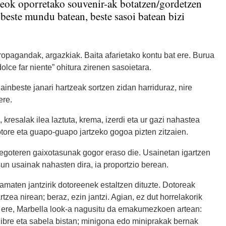
teok oporretako souvenir-ak botatzen/gordetzen
 beste mundu batean, beste sasoi batean bizi
propagandak, argazkiak. Baita afarietako kontu bat ere. Burua
olce far niente” ohitura zirenen sasoietara.
ainbeste janari hartzeak sortzen zidan harriduraz, nire
ere.
esalak ilea laztuta, krema, izerdi eta ur gazi nahastea
dotore eta guapo-guapo jartzeko gogoa pizten zitzaien.
 egoteren gaixotasunak gogor eraso die. Usainetan igartzen
sun usainak nahasten dira, ia proportzio berean.
amaten jantzirik dotoreenek estaltzen dituzte. Dotoreak
rtzea nirean; beraz, ezin jantzi. Agian, ez dut horrelakorik
n ere, Marbella look-a nagusitu da emakumezkoen artean:
 libre eta sabela bistan; minigona edo miniprakak bernak