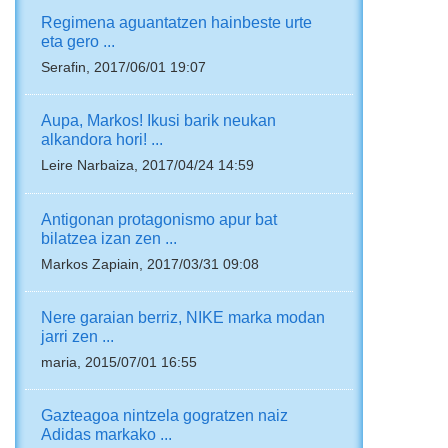
Regimena aguantatzen hainbeste urte
eta gero ...
Serafin, 2017/06/01 19:07
Aupa, Markos! Ikusi barik neukan
alkandora hori! ...
Leire Narbaiza, 2017/04/24 14:59
Antigonan protagonismo apur bat
bilatzea izan zen ...
Markos Zapiain, 2017/03/31 09:08
Nere garaian berriz, NIKE marka modan
jarri zen ...
maria, 2015/07/01 16:55
Gazteagoa nintzela gogratzen naiz
Adidas markako ...