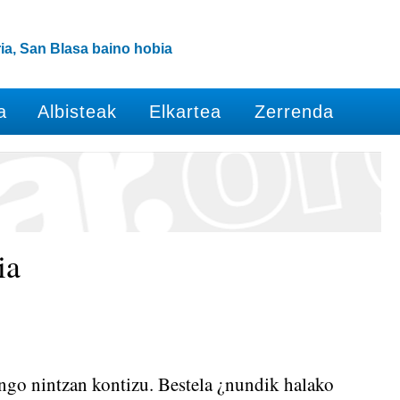
ia, San Blasa baino hobia
a
Albisteak
Elkartea
Zerrenda
ia
ngo nintzan kontizu. Bestela ¿nundik halako