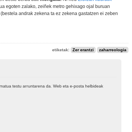
ñua egoten zalako, zeiñek metro gehixago ojal buruan
ko (bestela andrak zekena ta ez zekena gastatzen ei zeben
etiketak:
Zer erantzi
zaharreologia
rmatua testu arruntarena da. Web eta e-posta helbideak