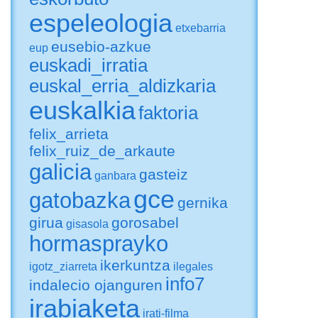
espeleologia
etxebarria
eusebio-azkue
eup
euskadi_irratia
euskal_erria_aldizkaria
euskalkia
faktoria
felix_arrieta
felix_ruiz_de_arkaute
galicia
gasteiz
ganbara
gce
gatobazka
gernika
girua
gorosabel
gisasola
hormasprayko
ikerkuntza
igotz_ziarreta
ilegales
info7
indalecio ojanguren
irabiaketa
irati-filma