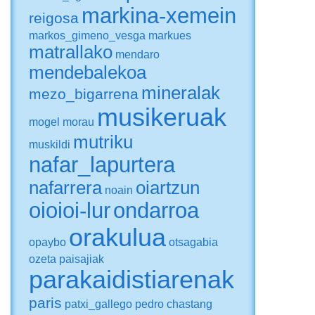
markina-xemein
reigosa
markos_gimeno_vesga
markues
matrallako
mendaro
mendebalekoa
mineralak
mezo_bigarrena
musikeruak
mogel
morau
mutriku
muskildi
nafar_lapurtera
nafarrera
oiartzun
noain
oioioi-lur
ondarroa
orakulua
opaybo
otsagabia
ozeta
paisajiak
parakaidistiarenak
paris
patxi_gallego
pedro chastang