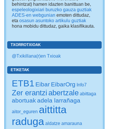
behintzat) hamen idazten banittuan be,
espeleologixiari buruzko gauza guztiak
ADES-en webgunian
emoten dittudaz,
eta
osasun asuntoko artikulu guztiak
hona mobidu dittudaz
, gaika klasifikauta.
TXORROTXIOAK
@Txikillana(r)en Txioak
ETIKETAK
ETB1
Eibar
EibarOrg
Info7
Zer erantzi
abertzale
abittaga
abortuak
adela larrañaga
aittitta
aitor_eguren
raduga
aldatze
amarauna