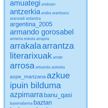
amuategi
andoain
antzerkia
araba
arantzazu
aranzadi
ardantza
argentina_2005
armando gorosabel
armeria eskola
arrajola
arrakala
arrantza
literarixuak
arrate
arrosa
artxanda
aulestia
azkue
axpe_martzana
ipuin bilduma
azpimarra
banu_qasi
baztan
baxenafarroa