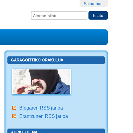
Saioa hasi
Bilatu atarian
Bilaketa
aurreratua…
GARAGOITTIKO ORAKULUA
Blogaren RSS jarioa
Erantzunen RSS jarioa
AURKEZPENA