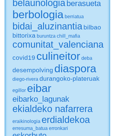
belaunologia
berasueta
berbologia
berriatua
bidai_aluzinantia
bilbao
bittorixa
buruntza
chill_mafia
comunitat_valenciana
culineitor
covid19
deba
diaspora
desempolving
durangoko-plateruak
diego-rivera
eibar
egillor
eibarko_lagunak
ekialdeko nafarrera
erdialdekoa
eraikinologia
erresuma_batua
erronkari
eskorbuto