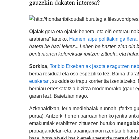
gauzekin dakaten interesa?
Ojalak
gora eta ojalak behera, eta oiñ enterau naiz 
arabiarra” tarteko.
Hamen, aipu polittakin gaiñera
,
batera be hazi leikez... Lehen be hazten zian oin 
bentaniorren kolorekuak ibiltzen zittuela, eta halan
Sorkixa
,
Toribio Etxebarriak jasota ezagutzen ne
berba residual eta oso espezifiko lez. Baiña ¡hara!
euskeran
, sukaldeko trapu korrientia izentatzeko.
berbiau erreskatatzia bizitza modernorako (gaur eg
garan lez). Baietzian nago.
Azkenaldixan, feria mediebalak nunnahi (ferixa g
purua). Antzerki horren barruan herriko jentia antx
emakumiak erabiltzen zittuezen buruko
mengala
propagandetan-eta, apaingarrixori izentau biharra 
hara, hona atxeki barik errekuperatzia merezi dab