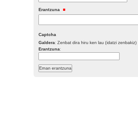
Erantzuna
Captcha
Galdera
:
Zenbat dira hiru ken lau (idatzi zenbakiz)
Erantzuna
: