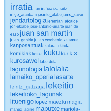
irratia
irun
iruñea
izarraitz
iñigo_aranbarri
jacinto_olabe
jamo_savoi
jendartologia
jeremiah_alcalde
jon-etxabe
jose-antonio-uriarte
juan de
juan san martin
easo
julen_gabiria
julian etxeberria
kalamua
kanposantuak
katarain
kirola
kuku
komikiak
kurik-3
koska
kurosawel
labordeta
lalolalia
lagunologia
lamaiko_operia
lasarte
lekeitio
leintz_gatzaga
lekeitioko_lagunak
lituenigo
lopez
maeztu
magia
maputxe
mariola-
manex_agirre