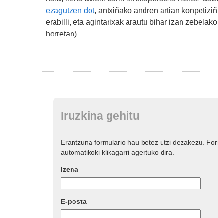
ezagutzen dot
, antxiñako andren artian konpetizi
erabilli, eta agintarixak arautu bihar izan zebela
horretan).
Iruzkina gehitu
Erantzuna formulario hau betez utzi dezakezu. Fo
automatikoki klikagarri agertuko dira.
Izena
E-posta