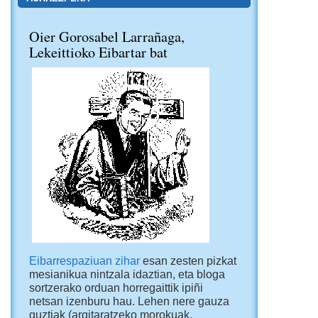
Oier Gorosabel Larrañaga,
Lekeittioko Eibartar bat
Eibarrespaziuan zihar
esan zesten pizkat
mesianikua nintzala idaztian, eta bloga
sortzerako orduan horregaittik ipiñi
netsan izenburu hau. Lehen nere gauza
guztiak (argitaratzeko morokuak,