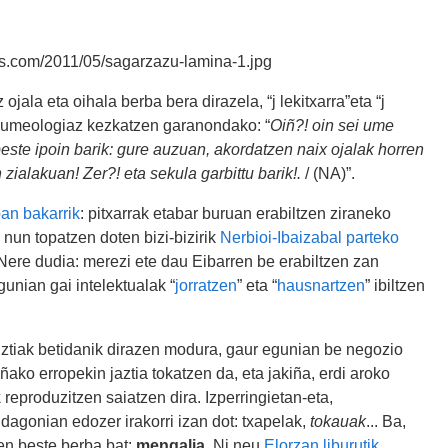
ojala eta oihala berba bera dirazela, “j lekitxarra”eta “j
 umeologiaz kezkatzen garanondako: “
Oiñ?! oin sei ume
beste ipoin barik: gure auzuan, akordatzen naix ojalak horren
 zialakuan! Zer?! eta sekula garbittu barik!.
/ (NA)”.
ban bakarrik
: pitxarrak etabar buruan erabiltzen ziraneko
 nun topatzen doten bizi-bizirik
Nerbioi-Ibaizabal parteko
 Nere dudia: merezi ete dau Eibarren be erabiltzen zan
unian gai intelektualak “
jorratzen
” eta “
hausnartzen
” ibiltzen
uztiak betidanik dirazen modura, gaur egunian be negozio
iñako erropekin jaztia tokatzen da, eta jakiña, erdi aroko
k
reproduzitzen saiatzen dira. Izperringietan-eta,
dagonian edozer irakorri izan dot: txapelak,
tokauak
... Ba,
en beste berba bat:
mengalia
. Ni neu
Elorzan liburutik