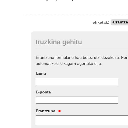
etiketak:
arrantza
Iruzkina gehitu
Erantzuna formulario hau betez utzi dezakezu. Fo
automatikoki klikagarri agertuko dira.
Izena
E-posta
Erantzuna