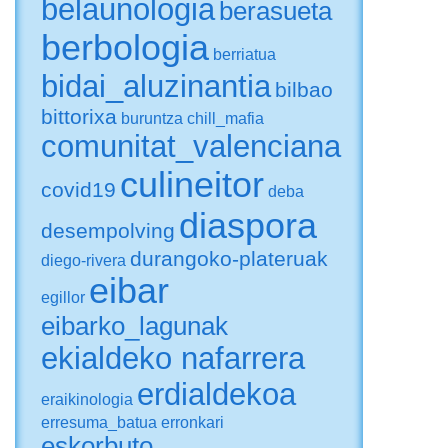
belaunologia
berasueta
berbologia
berriatua
bidai_aluzinantia
bilbao
bittorixa
buruntza
chill_mafia
comunitat_valenciana
culineitor
covid19
deba
diaspora
desempolving
durangoko-plateruak
diego-rivera
eibar
egillor
eibarko_lagunak
ekialdeko nafarrera
erdialdekoa
eraikinologia
erresuma_batua
erronkari
eskorbuto