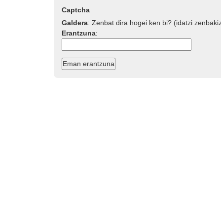
Captcha
Galdera
:
Zenbat dira hogei ken bi? (idatzi zenbaki
Erantzuna
: