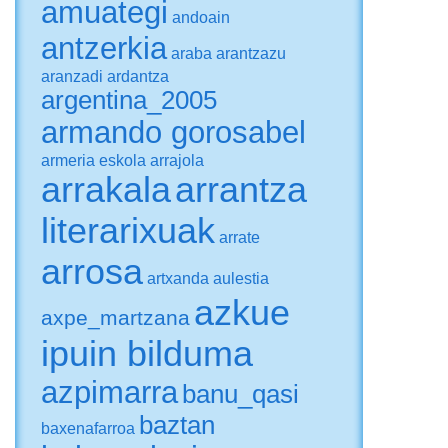
amuategi
andoain
antzerkia
araba
arantzazu
aranzadi
ardantza
argentina_2005
armando gorosabel
armeria eskola
arrajola
arrakala
arrantza
literarixuak
arrate
arrosa
artxanda
aulestia
azkue
axpe_martzana
ipuin bilduma
azpimarra
banu_qasi
baztan
baxenafarroa