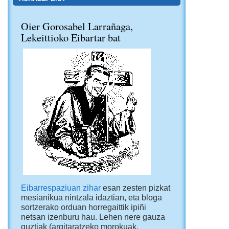
Oier Gorosabel Larrañaga,
Lekeittioko Eibartar bat
Eibarrespaziuan zihar
esan zesten pizkat
mesianikua nintzala idaztian, eta bloga
sortzerako orduan horregaittik ipiñi
netsan izenburu hau. Lehen nere gauza
guztiak (argitaratzeko morokuak,