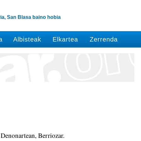
ia, San Blasa baino hobia
a
Albisteak
Elkartea
Zerrenda
enonartean, Berriozar.