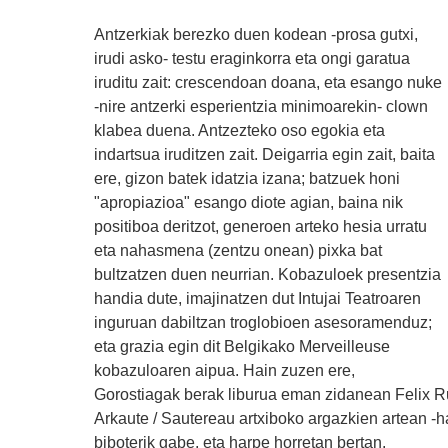
Antzerkiak berezko duen kodean -prosa gutxi,
irudi asko- testu eraginkorra eta ongi garatua
iruditu zait: crescendoan doana, eta esango nuke
-nire antzerki esperientzia minimoarekin- clown
klabea duena. Antzezteko oso egokia eta
indartsua iruditzen zait. Deigarria egin zait, baita
ere, gizon batek idatzia izana; batzuek honi
"apropiazioa" esango diote agian, baina nik
positiboa deritzot, generoen arteko hesia urratu
eta nahasmena (zentzu onean) pixka bat
bultzatzen duen neurrian. Kobazuloek presentzia
handia dute, imajinatzen dut Intujai Teatroaren
inguruan dabiltzan troglobioen asesoramenduz;
eta grazia egin dit Belgikako Merveilleuse
kobazuloaren aipua. Hain zuzen ere,
Gorostiagak berak liburua eman zidanean Felix R
Arkaute / Sautereau artxiboko argazkien artean -
biboterik gabe, eta harpe horretan bertan.