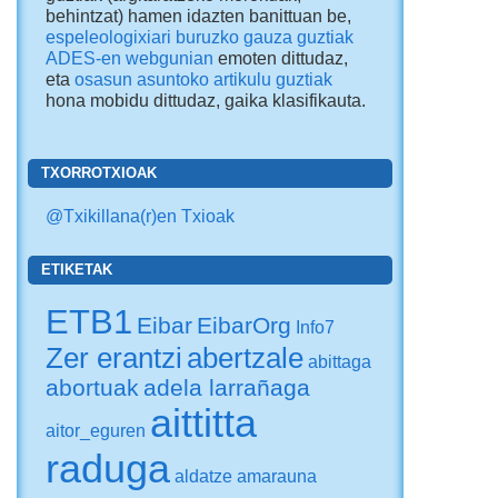
behintzat) hamen idazten banittuan be,
espeleologixiari buruzko gauza guztiak
ADES-en webgunian
emoten dittudaz,
eta
osasun asuntoko artikulu guztiak
hona mobidu dittudaz
, gaika klasifikauta.
TXORROTXIOAK
@Txikillana(r)en Txioak
ETIKETAK
ETB1
Eibar
EibarOrg
Info7
Zer erantzi
abertzale
abittaga
abortuak
adela larrañaga
aittitta
aitor_eguren
raduga
aldatze
amarauna