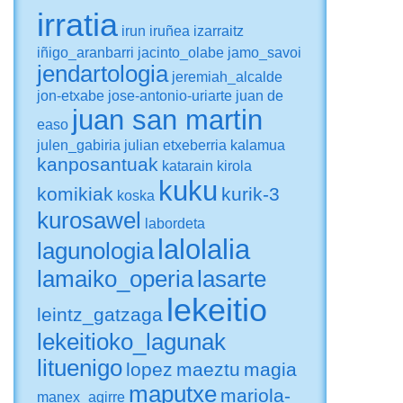
irratia
irun
iruñea
izarraitz
iñigo_aranbarri
jacinto_olabe
jamo_savoi
jendartologia
jeremiah_alcalde
jon-etxabe
jose-antonio-uriarte
juan de
juan san martin
easo
julen_gabiria
julian etxeberria
kalamua
kanposantuak
katarain
kirola
kuku
komikiak
kurik-3
koska
kurosawel
labordeta
lalolalia
lagunologia
lamaiko_operia
lasarte
lekeitio
leintz_gatzaga
lekeitioko_lagunak
lituenigo
lopez
maeztu
magia
maputxe
mariola-
manex_agirre