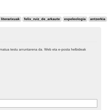
 literarixuak
felix_ruiz_de_arkaute
espeleologia
antzerkia
rmatua testu arruntarena da. Web eta e-posta helbideak