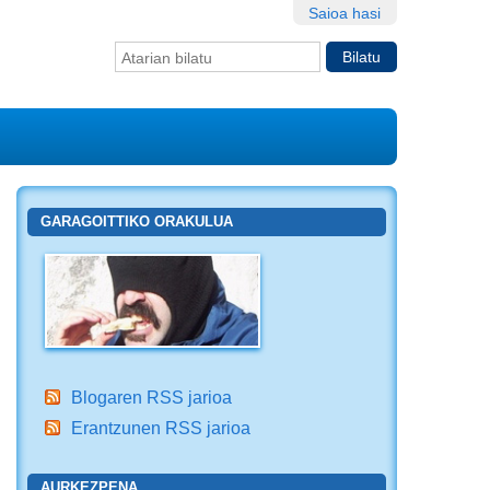
Saioa hasi
Bilatu atarian
Bilaketa
aurreratua…
GARAGOITTIKO ORAKULUA
Blogaren RSS jarioa
Erantzunen RSS jarioa
AURKEZPENA