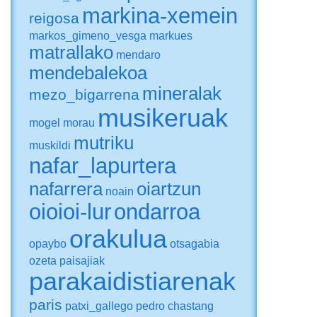
markina-xemein
reigosa
markos_gimeno_vesga
markues
matrallako
mendaro
mendebalekoa
mineralak
mezo_bigarrena
musikeruak
mogel
morau
mutriku
muskildi
nafar_lapurtera
nafarrera
oiartzun
noain
oioioi-lur
ondarroa
orakulua
opaybo
otsagabia
ozeta
paisajiak
parakaidistiarenak
paris
patxi_gallego
pedro chastang