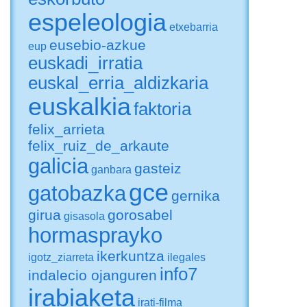
espeleologia
etxebarria
eusebio-azkue
eup
euskadi_irratia
euskal_erria_aldizkaria
euskalkia
faktoria
felix_arrieta
felix_ruiz_de_arkaute
galicia
gasteiz
ganbara
gce
gatobazka
gernika
girua
gorosabel
gisasola
hormasprayko
ikerkuntza
igotz_ziarreta
ilegales
info7
indalecio ojanguren
irabiaketa
irati-filma