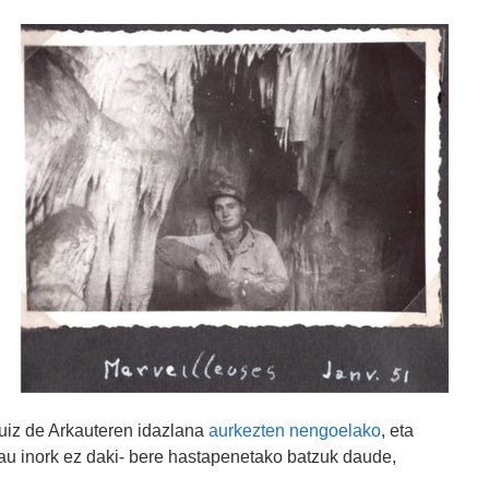
uiz de Arkauteren idazlana
aurkezten nengoelako
, eta
hau inork ez daki- bere hastapenetako batzuk daude,