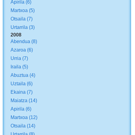
Apirila
(6)
Martxoa
(5)
Otsaila
(7)
Urtarrila
(3)
2008
Abendua
(8)
Azaroa
(6)
Urria
(7)
Iraila
(5)
Abuztua
(4)
Uztaila
(6)
Ekaina
(7)
Maiatza
(14)
Apirila
(6)
Martxoa
(12)
Otsaila
(14)
Urtarrila
(8)