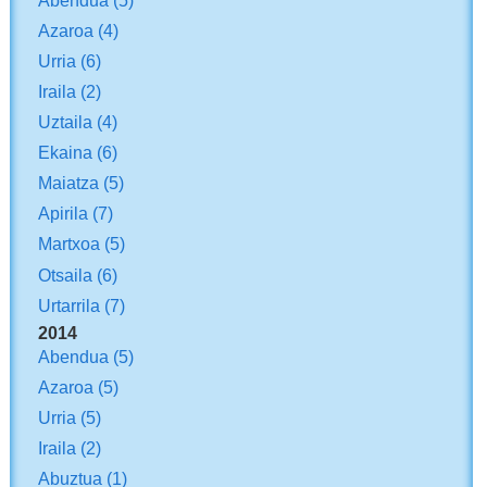
Abendua
(5)
Azaroa
(4)
Urria
(6)
Iraila
(2)
Uztaila
(4)
Ekaina
(6)
Maiatza
(5)
Apirila
(7)
Martxoa
(5)
Otsaila
(6)
Urtarrila
(7)
2014
Abendua
(5)
Azaroa
(5)
Urria
(5)
Iraila
(2)
Abuztua
(1)