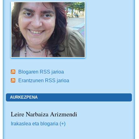
Blogaren RSS jarioa
Erantzunen RSS jarioa
AURKEZPENA
Leire Narbaiza Arizmendi
Irakaslea eta blogaria (+)