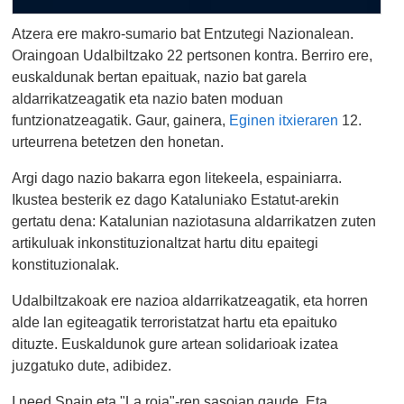
Atzera ere makro-sumario bat Entzutegi Nazionalean.
Oraingoan Udalbiltzako 22 pertsonen kontra. Berriro ere,
euskaldunak bertan epaituak, nazio bat garela
aldarrikatzeagatik eta nazio baten moduan
funtzionatzeagatik. Gaur, gainera,
Eginen itxieraren
12.
urteurrena betetzen den honetan.
Argi dago nazio bakarra egon litekeela, espainiarra.
Ikustea besterik ez dago Kataluniako Estatut-arekin
gertatu dena: Katalunian naziotasuna aldarrikatzen zuten
artikuluak inkonstituzionaltzat hartu ditu epaitegi
konstituzionalak.
Udalbiltzakoak ere nazioa aldarrikatzeagatik, eta horren
alde lan egiteagatik terroristatzat hartu eta epaituko
dituzte. Euskaldunok gure artean solidarioak izatea
juzgatuko dute, adibidez.
I need Spain eta "La roja"-ren sasoian gaude. Eta