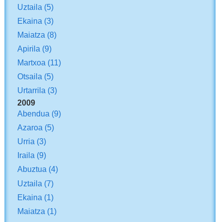
Uztaila
(5)
Ekaina
(3)
Maiatza
(8)
Apirila
(9)
Martxoa
(11)
Otsaila
(5)
Urtarrila
(3)
2009
Abendua
(9)
Azaroa
(5)
Urria
(3)
Iraila
(9)
Abuztua
(4)
Uztaila
(7)
Ekaina
(1)
Maiatza
(1)