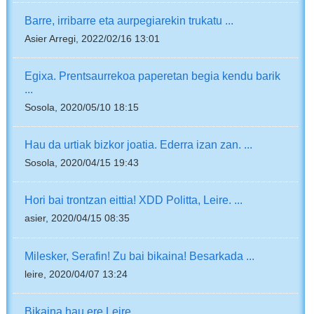
Barre, irribarre eta aurpegiarekin trukatu ...
Asier Arregi, 2022/02/16 13:01
Egixa. Prentsaurrekoa paperetan begia kendu barik
...
Sosola, 2020/05/10 18:15
Hau da urtiak bizkor joatia. Ederra izan zan. ...
Sosola, 2020/04/15 19:43
Hori bai trontzan eittia! XDD Politta, Leire. ...
asier, 2020/04/15 08:35
Milesker, Serafin! Zu bai bikaina! Besarkada ...
leire, 2020/04/07 13:24
Bikaina hau ere Leire.