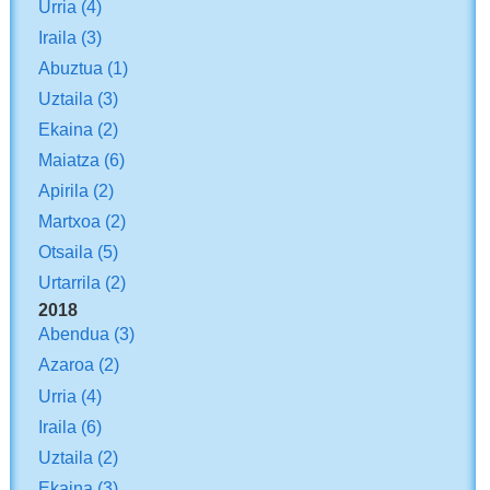
Urria
(4)
Iraila
(3)
Abuztua
(1)
Uztaila
(3)
Ekaina
(2)
Maiatza
(6)
Apirila
(2)
Martxoa
(2)
Otsaila
(5)
Urtarrila
(2)
2018
Abendua
(3)
Azaroa
(2)
Urria
(4)
Iraila
(6)
Uztaila
(2)
Ekaina
(3)