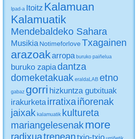
Kalamuan
Itoitz
Ipad-a
Kalamuatik
Mendebaldeko Sahara
Txagainen
Musikia
Notimeforlove
arazoak
arropa
buruko paiñelua
dantza
buruko zapia
domeketakuak
etno
eraldaLAB
gorri
hizkuntza gutxituak
gabaz
irratixa
iñorenak
irakurketa
jaixak
kultureta
kalamuatik
more
mariangelesenak
radixua
trenean
txio-txio
urriñetik