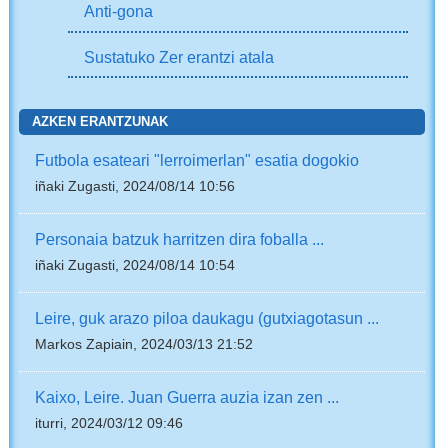
Anti-gona
Sustatuko Zer erantzi atala
AZKEN ERANTZUNAK
Futbola esateari "lerroimerlan" esatia dogokio
iñaki Zugasti, 2024/08/14 10:56
Personaia batzuk harritzen dira foballa ...
iñaki Zugasti, 2024/08/14 10:54
Leire, guk arazo piloa daukagu (gutxiagotasun ...
Markos Zapiain, 2024/03/13 21:52
Kaixo, Leire. Juan Guerra auzia izan zen ...
iturri, 2024/03/12 09:46