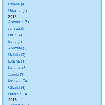
Otsaila
(4)
Urtarrila
(4)
2016
Abendua
(6)
Azaroa
(3)
Urria
(4)
Iraila
(3)
Abuztua
(2)
Uztaila
(3)
Ekaina
(4)
Maiatza
(3)
Apirila
(3)
Martxoa
(3)
Otsaila
(4)
Urtarrila
(3)
2015