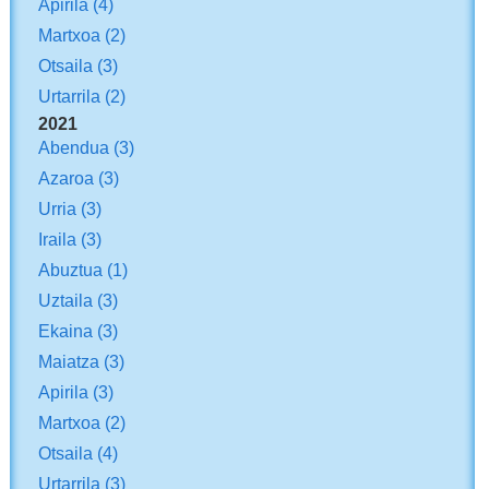
Apirila
(4)
Martxoa
(2)
Otsaila
(3)
Urtarrila
(2)
2021
Abendua
(3)
Azaroa
(3)
Urria
(3)
Iraila
(3)
Abuztua
(1)
Uztaila
(3)
Ekaina
(3)
Maiatza
(3)
Apirila
(3)
Martxoa
(2)
Otsaila
(4)
Urtarrila
(3)