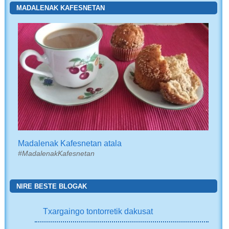
MADALENAK KAFESNETAN
Madalenak Kafesnetan atala
#MadalenakKafesnetan
NIRE BESTE BLOGAK
Txargaingo tontorretik dakusat