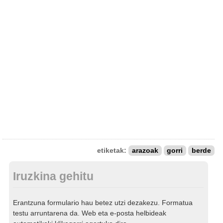
etiketak:
arazoak
gorri
berde
Iruzkina gehitu
Erantzuna formulario hau betez utzi dezakezu. Formatua
testu arruntarena da. Web eta e-posta helbideak