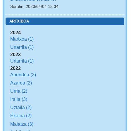
Serafin, 2020/04/04 13:34
ARTXIBOA
2024
Martxoa
(1)
Urtarrila
(1)
2023
Urtarrila
(1)
2022
Abendua
(2)
Azaroa
(2)
Urria
(2)
Iraila
(3)
Uztaila
(2)
Ekaina
(2)
Maiatza
(3)