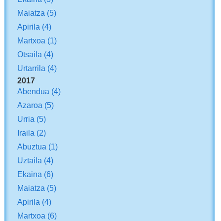
Maiatza
(5)
Apirila
(4)
Martxoa
(1)
Otsaila
(4)
Urtarrila
(4)
2017
Abendua
(4)
Azaroa
(5)
Urria
(5)
Iraila
(2)
Abuztua
(1)
Uztaila
(4)
Ekaina
(6)
Maiatza
(5)
Apirila
(4)
Martxoa
(6)