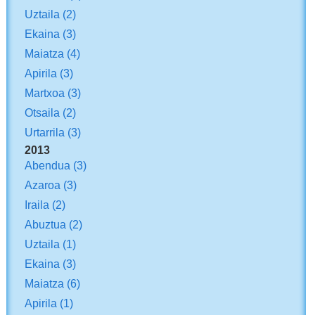
Uztaila
(2)
Ekaina
(3)
Maiatza
(4)
Apirila
(3)
Martxoa
(3)
Otsaila
(2)
Urtarrila
(3)
2013
Abendua
(3)
Azaroa
(3)
Iraila
(2)
Abuztua
(2)
Uztaila
(1)
Ekaina
(3)
Maiatza
(6)
Apirila
(1)