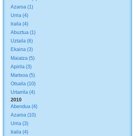
Azaroa
(1)
Urria
(4)
Iraila
(4)
Abuztua
(1)
Uztaila
(6)
Ekaina
(3)
Maiatza
(5)
Apirila
(3)
Martxoa
(5)
Otsaila
(10)
Urtarrila
(4)
2010
Abendua
(4)
Azaroa
(10)
Urria
(3)
Iraila
(4)