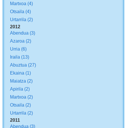
Martxoa
(4)
Otsaila
(4)
Urtarrila
(2)
2012
Abendua
(3)
Azaroa
(2)
Urria
(6)
Iraila
(13)
Abuztua
(27)
Ekaina
(1)
Maiatza
(2)
Apirila
(2)
Martxoa
(2)
Otsaila
(2)
Urtarrila
(2)
2011
Abendua
(3)