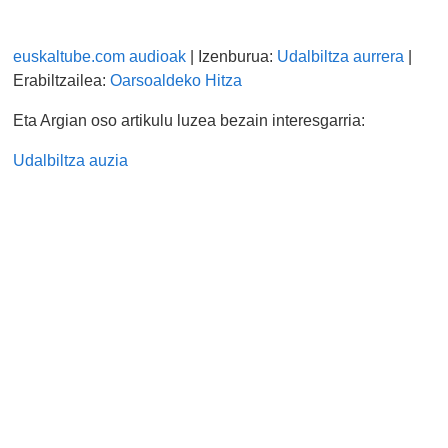
euskaltube.com audioak
| Izenburua:
Udalbiltza aurrera
|
Erabiltzailea:
Oarsoaldeko Hitza
Eta Argian oso artikulu luzea bezain interesgarria:
Udalbiltza auzia