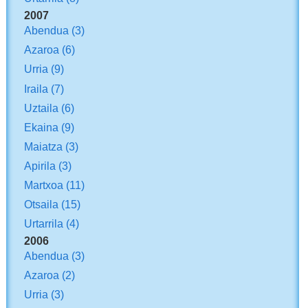
2007
Abendua
(3)
Azaroa
(6)
Urria
(9)
Iraila
(7)
Uztaila
(6)
Ekaina
(9)
Maiatza
(3)
Apirila
(3)
Martxoa
(11)
Otsaila
(15)
Urtarrila
(4)
2006
Abendua
(3)
Azaroa
(2)
Urria
(3)