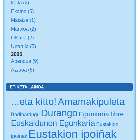
Iraila
(2)
Ekaina
(5)
Maiatza
(1)
Martxoa
(2)
Otsaila
(2)
Urtarrila
(5)
2005
Abendua
(9)
Azaroa
(6)
ETIKETA LAINOA
...eta kitto!
Amamakipuleta
Durango
Egunkaria libre
Badihardugu
Euskaldunon Egunkaria
Eustakion
Eustakion ipoiñak
ipoinak