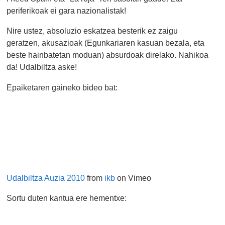
periferikoak ei gara nazionalistak!
Nire ustez, absoluzio eskatzea besterik ez zaigu
geratzen, akusazioak (Egunkariaren kasuan bezala, eta
beste hainbatetan moduan) absurdoak direlako. Nahikoa
da! Udalbiltza aske!
Epaiketaren gaineko bideo bat:
Udalbiltza Auzia 2010
from
ikb
on Vimeo
Sortu duten kantua ere hementxe: