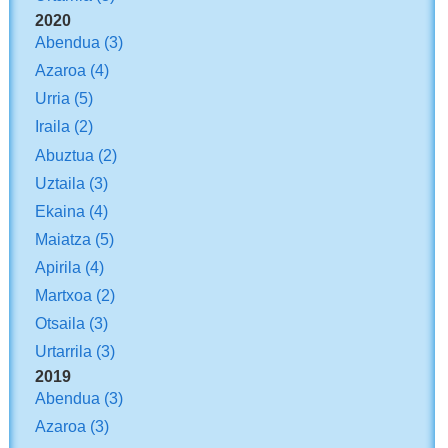
2020
Abendua
(3)
Azaroa
(4)
Urria
(5)
Iraila
(2)
Abuztua
(2)
Uztaila
(3)
Ekaina
(4)
Maiatza
(5)
Apirila
(4)
Martxoa
(2)
Otsaila
(3)
Urtarrila
(3)
2019
Abendua
(3)
Azaroa
(3)