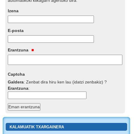
automatikoki klikagarri agertuko dira.
Izena
E-posta
Erantzuna
Captcha
Galdera
:
Zenbat dira hiru ken lau (idatzi zenbakiz) ?
Erantzuna
:
KALAMUATIK TXARGAINERA