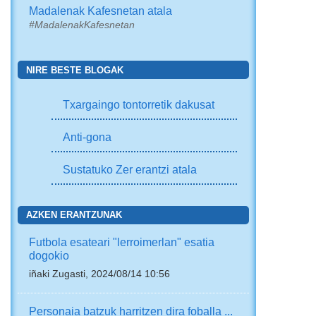
Madalenak Kafesnetan atala
#MadalenakKafesnetan
NIRE BESTE BLOGAK
Txargaingo tontorretik dakusat
Anti-gona
Sustatuko Zer erantzi atala
AZKEN ERANTZUNAK
Futbola esateari "lerroimerlan" esatia
dogokio
iñaki Zugasti, 2024/08/14 10:56
Personaia batzuk harritzen dira foballa ...