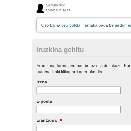
Serafin dio:
2008/05/23 20:23
Oso baiña oso politta. Tantaka bada be jardun ez
Iruzkina gehitu
Erantzuna formulario hau betez utzi dezakezu. Fo
automatikoki klikagarri agertuko dira.
Izena
E-posta
Erantzuna