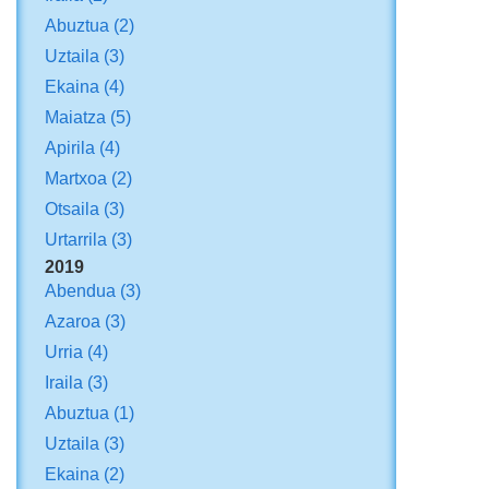
Abuztua
(2)
Uztaila
(3)
Ekaina
(4)
Maiatza
(5)
Apirila
(4)
Martxoa
(2)
Otsaila
(3)
Urtarrila
(3)
2019
Abendua
(3)
Azaroa
(3)
Urria
(4)
Iraila
(3)
Abuztua
(1)
Uztaila
(3)
Ekaina
(2)