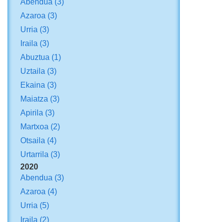
Abendua
(3)
Azaroa
(3)
Urria
(3)
Iraila
(3)
Abuztua
(1)
Uztaila
(3)
Ekaina
(3)
Maiatza
(3)
Apirila
(3)
Martxoa
(2)
Otsaila
(4)
Urtarrila
(3)
2020
Abendua
(3)
Azaroa
(4)
Urria
(5)
Iraila
(2)