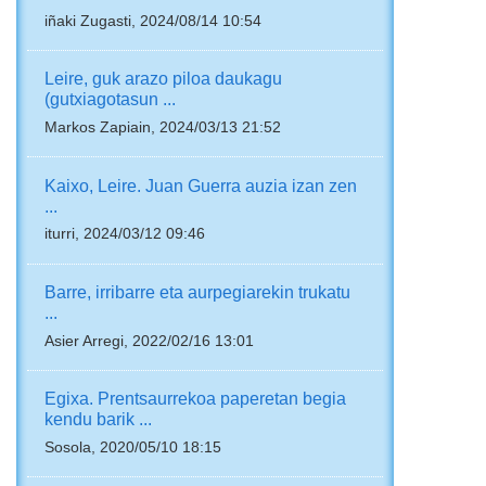
iñaki Zugasti, 2024/08/14 10:54
Leire, guk arazo piloa daukagu
(gutxiagotasun ...
Markos Zapiain, 2024/03/13 21:52
Kaixo, Leire. Juan Guerra auzia izan zen
...
iturri, 2024/03/12 09:46
Barre, irribarre eta aurpegiarekin trukatu
...
Asier Arregi, 2022/02/16 13:01
Egixa. Prentsaurrekoa paperetan begia
kendu barik ...
Sosola, 2020/05/10 18:15