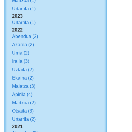
Martxoa
(1)
Urtarrila
(1)
2023
Urtarrila
(1)
2022
Abendua
(2)
Azaroa
(2)
Urria
(2)
Iraila
(3)
Uztaila
(2)
Ekaina
(2)
Maiatza
(3)
Apirila
(4)
Martxoa
(2)
Otsaila
(3)
Urtarrila
(2)
2021