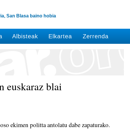
ia, San Blasa baino hobia
a
Albisteak
Elkartea
Zerrenda
n euskaraz blai
oso ekimen politta antolatu dabe zapaturako.