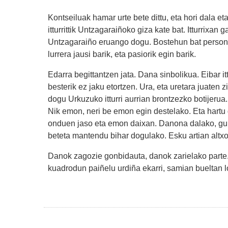
Kontseiluak hamar urte bete dittu, eta hori dala et
itturrittik Untzagaraiñoko giza kate bat. Itturrixan 
Untzagaraiño eruango dogu. Bostehun bat persona b
lurrera jausi barik, eta pasiorik egin barik.
Edarra begittantzen jata. Dana sinbolikua. Eibar it
besterik ez jaku etortzen. Ura, eta uretara juaten z
dogu Urkuzuko itturri aurrian brontzezko botijerua
Nik emon, neri be emon egin destelako. Eta hart
onduen jaso eta emon daixan. Danona dalako, guri
beteta mantendu bihar dogulako. Esku artian altxo
Danok zagozie gonbidauta, danok zarielako parte. 
kuadrodun paiñelu urdiña ekarri, samian bueltan 