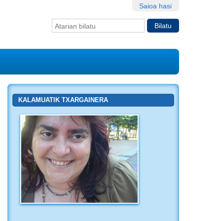
Saioa hasi
Bilatu atarian
Bilaketa
aurreratua…
KALAMUATIK TXARGAINERA