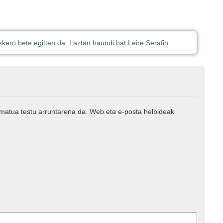
kero bete egitten da. Laztan haundi bat Leire.
Serafin
rmatua testu arruntarena da. Web eta e-posta helbideak