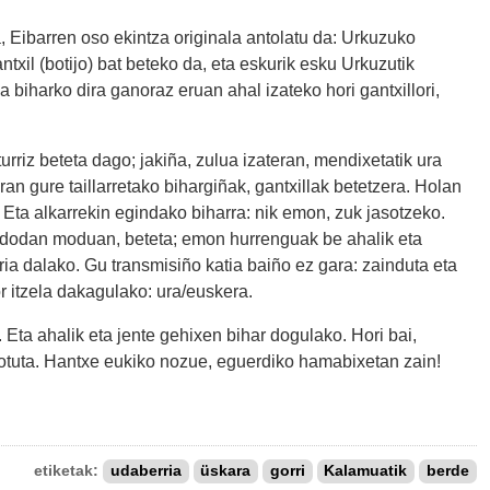
a, Eibarren oso ekintza originala antolatu da: Urkuzuko
gantxil (botijo) bat beteko da, eta eskurik esku Urkuzutik
iharko dira ganoraz eruan ahal izateko hori gantxillori,
turriz beteta dago; jakiña, zulua izateran, mendixetatik ura
iran gure taillarretako bihargiñak, gantxillak betetzera. Holan
. Eta alkarrekin egindako biharra: nik emon, zuk jasotzeko.
u dodan moduan, beteta; emon hurrenguak be ahalik eta
a dalako. Gu transmisiño katia baiño ez gara: zainduta eta
r itzela dakagulako: ura/euskera.
Eta ahalik eta jente gehixen bihar dogulako. Hori bai,
lotuta. Hantxe eukiko nozue, eguerdiko hamabixetan zain!
etiketak:
udaberria
üskara
gorri
Kalamuatik
berde