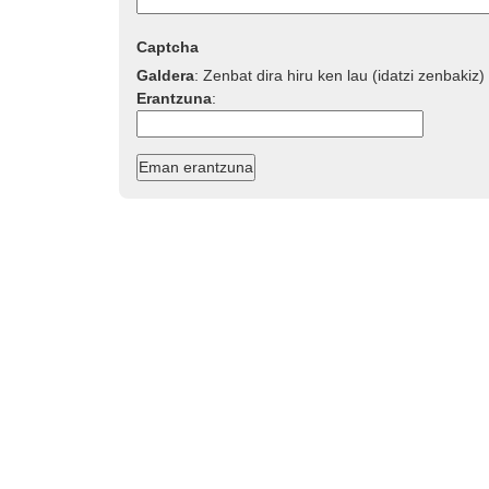
Captcha
Galdera
:
Zenbat dira hiru ken lau (idatzi zenbakiz)
Erantzuna
: