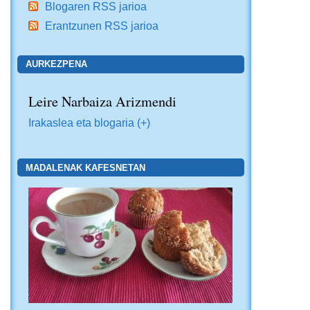
Blogaren RSS jarioa
Erantzunen RSS jarioa
AURKEZPENA
Leire Narbaiza Arizmendi
Irakaslea eta blogaria (+)
MADALENAK KAFESNETAN