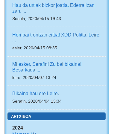
Hau da urtiak bizkor joatia. Ederra izan
zan. ...
Sosola, 2020/04/15 19:43
Hori bai trontzan eittia! XDD Politta, Leire.
...
asier, 2020/04/15 08:35
Milesker, Serafin! Zu bai bikaina!
Besarkada ...
leire, 2020/04/07 13:24
Bikaina hau ere Leire.
Serafin, 2020/04/04 13:34
ARTXIBOA
2024