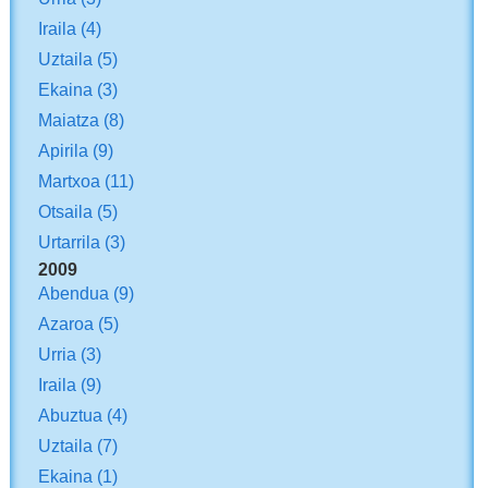
Iraila
(4)
Uztaila
(5)
Ekaina
(3)
Maiatza
(8)
Apirila
(9)
Martxoa
(11)
Otsaila
(5)
Urtarrila
(3)
2009
Abendua
(9)
Azaroa
(5)
Urria
(3)
Iraila
(9)
Abuztua
(4)
Uztaila
(7)
Ekaina
(1)