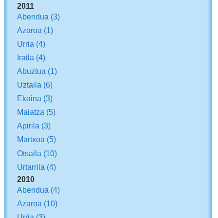
2011
Abendua
(3)
Azaroa
(1)
Urria
(4)
Iraila
(4)
Abuztua
(1)
Uztaila
(6)
Ekaina
(3)
Maiatza
(5)
Apirila
(3)
Martxoa
(5)
Otsaila
(10)
Urtarrila
(4)
2010
Abendua
(4)
Azaroa
(10)
Urria
(3)