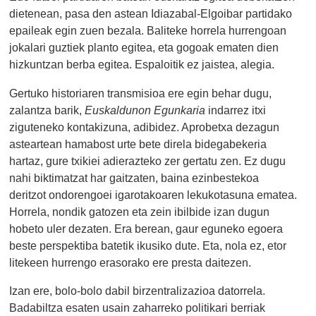
dietenean, pasa den astean Idiazabal-Elgoibar partidako
epaileak egin zuen bezala. Baliteke horrela hurrengoan
jokalari guztiek planto egitea, eta gogoak ematen dien
hizkuntzan berba egitea. Espaloitik ez jaistea, alegia.
Gertuko historiaren transmisioa ere egin behar dugu,
zalantza barik,
Euskaldunon Egunkaria
indarrez itxi
ziguteneko kontakizuna, adibidez. Aprobetxa dezagun
asteartean hamabost urte bete direla bidegabekeria
hartaz, gure txikiei adierazteko zer gertatu zen. Ez dugu
nahi biktimatzat har gaitzaten, baina ezinbestekoa
deritzot ondorengoei igarotakoaren lekukotasuna ematea.
Horrela, nondik gatozen eta zein ibilbide izan dugun
hobeto uler dezaten. Era berean, gaur eguneko egoera
beste perspektiba batetik ikusiko dute. Eta, nola ez, etor
litekeen hurrengo erasorako ere presta daitezen.
Izan ere, bolo-bolo dabil birzentralizazioa datorrela.
Badabiltza esaten usain zaharreko politikari berriak