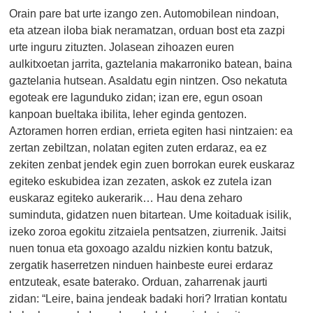
Orain pare bat urte izango zen. Automobilean nindoan,
eta atzean iloba biak neramatzan, orduan bost eta zazpi
urte inguru zituzten. Jolasean zihoazen euren
aulkitxoetan jarrita, gaztelania makarroniko batean, baina
gaztelania hutsean. Asaldatu egin nintzen. Oso nekatuta
egoteak ere lagunduko zidan; izan ere, egun osoan
kanpoan bueltaka ibilita, leher eginda gentozen.
Aztoramen horren erdian, errieta egiten hasi nintzaien: ea
zertan zebiltzan, nolatan egiten zuten erdaraz, ea ez
zekiten zenbat jendek egin zuen borrokan eurek euskaraz
egiteko eskubidea izan zezaten, askok ez zutela izan
euskaraz egiteko aukerarik… Hau dena zeharo
suminduta, gidatzen nuen bitartean. Ume koitaduak isilik,
izeko zoroa egokitu zitzaiela pentsatzen, ziurrenik. Jaitsi
nuen tonua eta goxoago azaldu nizkien kontu batzuk,
zergatik haserretzen ninduen hainbeste eurei erdaraz
entzuteak, esate baterako. Orduan, zaharrenak jaurti
zidan: “Leire, baina jendeak badaki hori? Irratian kontatu