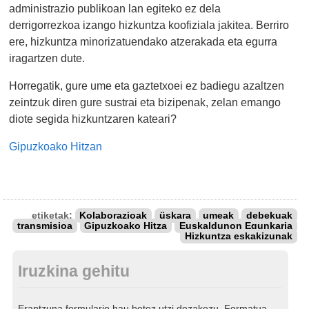
administrazio publikoan lan egiteko ez dela
derrigorrezkoa izango hizkuntza koofiziala jakitea. Berriro
ere, hizkuntza minorizatuendako atzerakada eta egurra
iragartzen dute.
Horregatik, gure ume eta gaztetxoei ez badiegu azaltzen
zeintzuk diren gure sustrai eta bizipenak, zelan emango
diote segida hizkuntzaren kateari?
Gipuzkoako Hitzan
etiketak:
Kolaborazioak
üskara
umeak
debekuak
transmisioa
Gipuzkoako Hitza
Euskaldunon Egunkaria
Hizkuntza eskakizunak
Iruzkina gehitu
Erantzuna formulario hau betez utzi dezakezu. Formatua