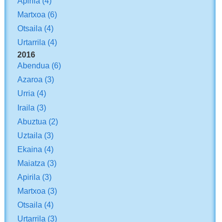
Apirila
(4)
Martxoa
(6)
Otsaila
(4)
Urtarrila
(4)
2016
Abendua
(6)
Azaroa
(3)
Urria
(4)
Iraila
(3)
Abuztua
(2)
Uztaila
(3)
Ekaina
(4)
Maiatza
(3)
Apirila
(3)
Martxoa
(3)
Otsaila
(4)
Urtarrila
(3)