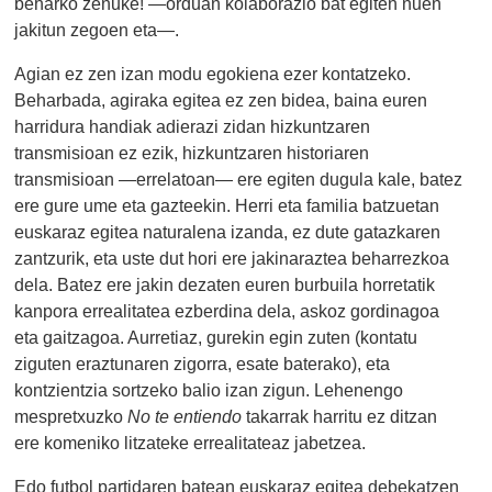
beharko zenuke! —orduan kolaborazio bat egiten nuen
jakitun zegoen eta—.
Agian ez zen izan modu egokiena ezer kontatzeko.
Beharbada, agiraka egitea ez zen bidea, baina euren
harridura handiak adierazi zidan hizkuntzaren
transmisioan ez ezik, hizkuntzaren historiaren
transmisioan —errelatoan— ere egiten dugula kale, batez
ere gure ume eta gazteekin. Herri eta familia batzuetan
euskaraz egitea naturalena izanda, ez dute gatazkaren
zantzurik, eta uste dut hori ere jakinaraztea beharrezkoa
dela. Batez ere jakin dezaten euren burbuila horretatik
kanpora errealitatea ezberdina dela, askoz gordinagoa
eta gaitzagoa. Aurretiaz, gurekin egin zuten (kontatu
ziguten eraztunaren zigorra, esate baterako), eta
kontzientzia sortzeko balio izan zigun. Lehenengo
mespretxuzko
No te entiendo
takarrak harritu ez ditzan
ere komeniko litzateke errealitateaz jabetzea.
Edo futbol partidaren batean euskaraz egitea debekatzen