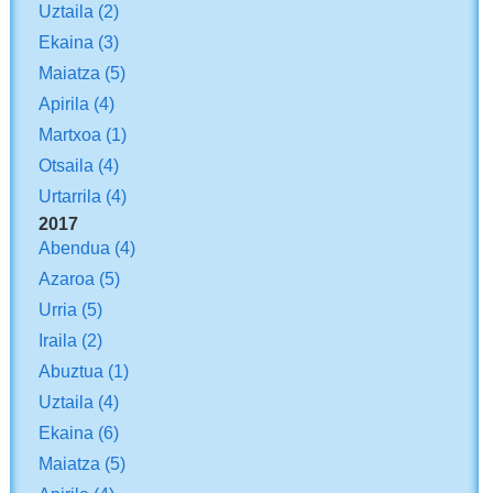
Uztaila
(2)
Ekaina
(3)
Maiatza
(5)
Apirila
(4)
Martxoa
(1)
Otsaila
(4)
Urtarrila
(4)
2017
Abendua
(4)
Azaroa
(5)
Urria
(5)
Iraila
(2)
Abuztua
(1)
Uztaila
(4)
Ekaina
(6)
Maiatza
(5)