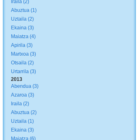
Iraila
(2)
Abuztua
(1)
Uztaila
(2)
Ekaina
(3)
Maiatza
(4)
Apirila
(3)
Martxoa
(3)
Otsaila
(2)
Urtarrila
(3)
2013
Abendua
(3)
Azaroa
(3)
Iraila
(2)
Abuztua
(2)
Uztaila
(1)
Ekaina
(3)
Maiatza
(6)