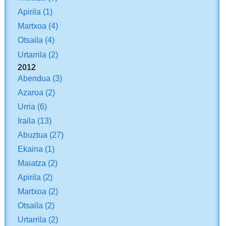
Apirila
(1)
Martxoa
(4)
Otsaila
(4)
Urtarrila
(2)
2012
Abendua
(3)
Azaroa
(2)
Urria
(6)
Iraila
(13)
Abuztua
(27)
Ekaina
(1)
Maiatza
(2)
Apirila
(2)
Martxoa
(2)
Otsaila
(2)
Urtarrila
(2)