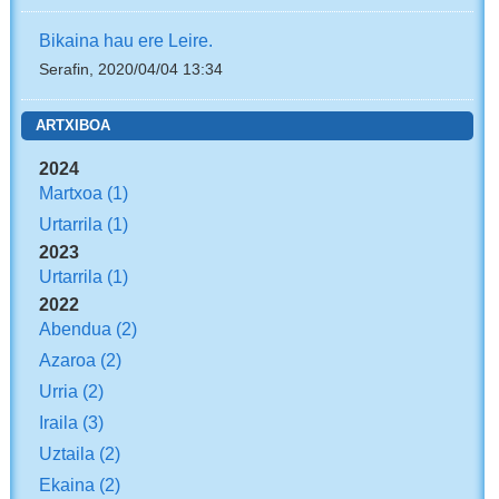
Bikaina hau ere Leire.
Serafin, 2020/04/04 13:34
ARTXIBOA
2024
Martxoa
(1)
Urtarrila
(1)
2023
Urtarrila
(1)
2022
Abendua
(2)
Azaroa
(2)
Urria
(2)
Iraila
(3)
Uztaila
(2)
Ekaina
(2)