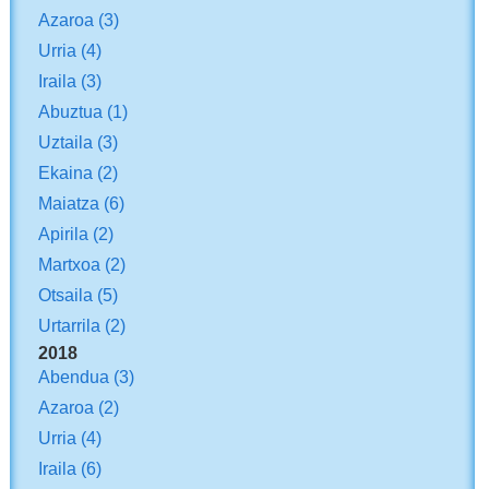
Azaroa
(3)
Urria
(4)
Iraila
(3)
Abuztua
(1)
Uztaila
(3)
Ekaina
(2)
Maiatza
(6)
Apirila
(2)
Martxoa
(2)
Otsaila
(5)
Urtarrila
(2)
2018
Abendua
(3)
Azaroa
(2)
Urria
(4)
Iraila
(6)