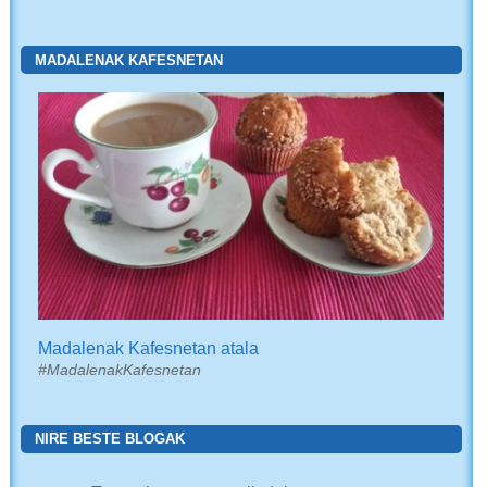
MADALENAK KAFESNETAN
Madalenak Kafesnetan atala
#MadalenakKafesnetan
NIRE BESTE BLOGAK