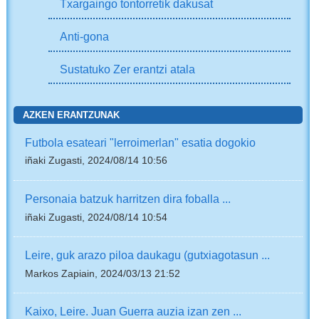
Txargaingo tontorretik dakusat
Anti-gona
Sustatuko Zer erantzi atala
AZKEN ERANTZUNAK
Futbola esateari "lerroimerlan" esatia dogokio
iñaki Zugasti, 2024/08/14 10:56
Personaia batzuk harritzen dira foballa ...
iñaki Zugasti, 2024/08/14 10:54
Leire, guk arazo piloa daukagu (gutxiagotasun ...
Markos Zapiain, 2024/03/13 21:52
Kaixo, Leire. Juan Guerra auzia izan zen ...