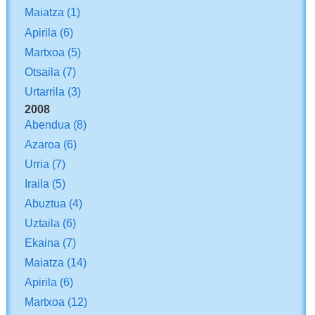
Maiatza
(1)
Apirila
(6)
Martxoa
(5)
Otsaila
(7)
Urtarrila
(3)
2008
Abendua
(8)
Azaroa
(6)
Urria
(7)
Iraila
(5)
Abuztua
(4)
Uztaila
(6)
Ekaina
(7)
Maiatza
(14)
Apirila
(6)
Martxoa
(12)