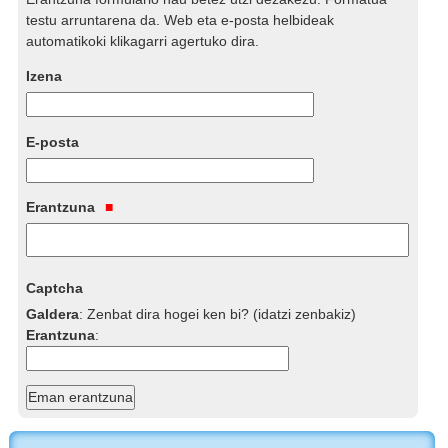
testu arruntarena da. Web eta e-posta helbideak
automatikoki klikagarri agertuko dira.
Izena
E-posta
Erantzuna
Captcha
Galdera
:
Zenbat dira hogei ken bi? (idatzi zenbakiz)
Erantzuna
: