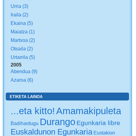
Urria
(3)
Iraila
(2)
Ekaina
(5)
Maiatza
(1)
Martxoa
(2)
Otsaila
(2)
Urtarrila
(5)
2005
Abendua
(9)
Azaroa
(6)
ETIKETA LAINOA
...eta kitto!
Amamakipuleta
Durango
Egunkaria libre
Badihardugu
Euskaldunon Egunkaria
Eustakion