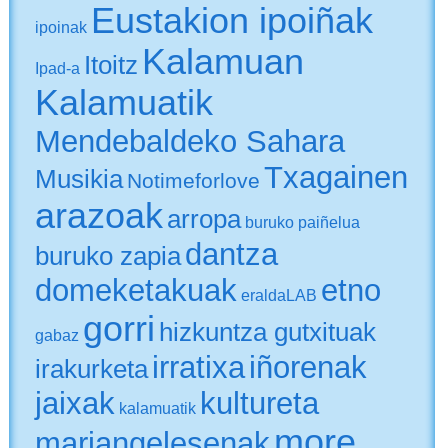
Eustakion ipoiñak
ipoinak
Kalamuan
Itoitz
Ipad-a
Kalamuatik
Mendebaldeko Sahara
Txagainen
Musikia
Notimeforlove
arazoak
arropa
buruko paiñelua
dantza
buruko zapia
domeketakuak
etno
eraldaLAB
gorri
hizkuntza gutxituak
gabaz
irratixa
iñorenak
irakurketa
jaixak
kultureta
kalamuatik
more
mariangelesenak