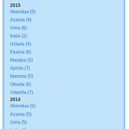
2015
Abendua
(5)
Azaroa
(4)
Urria
(6)
Iraila
(2)
Uztaila
(4)
Ekaina
(6)
Maiatza
(5)
Apirila
(7)
Martxoa
(5)
Otsaila
(6)
Urtarrila
(7)
2014
Abendua
(5)
Azaroa
(5)
Urria
(5)