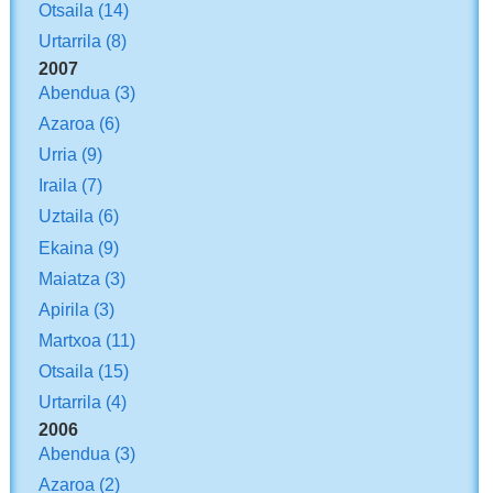
Otsaila
(14)
Urtarrila
(8)
2007
Abendua
(3)
Azaroa
(6)
Urria
(9)
Iraila
(7)
Uztaila
(6)
Ekaina
(9)
Maiatza
(3)
Apirila
(3)
Martxoa
(11)
Otsaila
(15)
Urtarrila
(4)
2006
Abendua
(3)
Azaroa
(2)