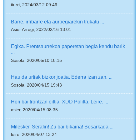
iturri, 2024/03/12 09:46
Barre, irribarre eta aurpegiarekin trukatu ...
Asier Arregi, 2022/02/16 13:01
Egixa. Prentsaurrekoa paperetan begia kendu barik
...
Sosola, 2020/05/10 18:15
Hau da urtiak bizkor joatia. Ederra izan zan. ...
Sosola, 2020/04/15 19:43
Hori bai trontzan eittia! XDD Politta, Leire. ...
asier, 2020/04/15 08:35
Milesker, Serafin! Zu bai bikaina! Besarkada ...
leire, 2020/04/07 13:24