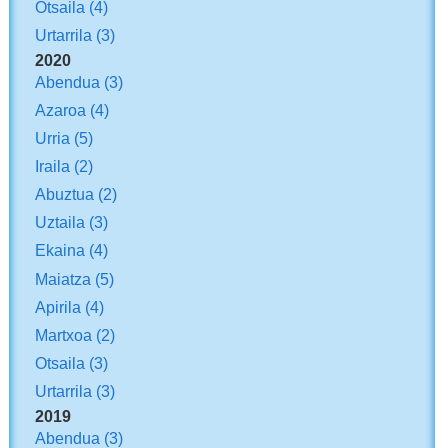
Otsaila
(4)
Urtarrila
(3)
2020
Abendua
(3)
Azaroa
(4)
Urria
(5)
Iraila
(2)
Abuztua
(2)
Uztaila
(3)
Ekaina
(4)
Maiatza
(5)
Apirila
(4)
Martxoa
(2)
Otsaila
(3)
Urtarrila
(3)
2019
Abendua
(3)