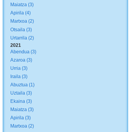
Maiatza
(3)
Apirila
(4)
Martxoa
(2)
Otsaila
(3)
Urtarrila
(2)
2021
Abendua
(3)
Azaroa
(3)
Urria
(3)
Iraila
(3)
Abuztua
(1)
Uztaila
(3)
Ekaina
(3)
Maiatza
(3)
Apirila
(3)
Martxoa
(2)