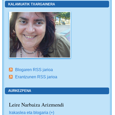
KALAMUATIK TXARGAINERA
Blogaren RSS jarioa
Erantzunen RSS jarioa
AURKEZPENA
Leire Narbaiza Arizmendi
Irakaslea eta blogaria (+)