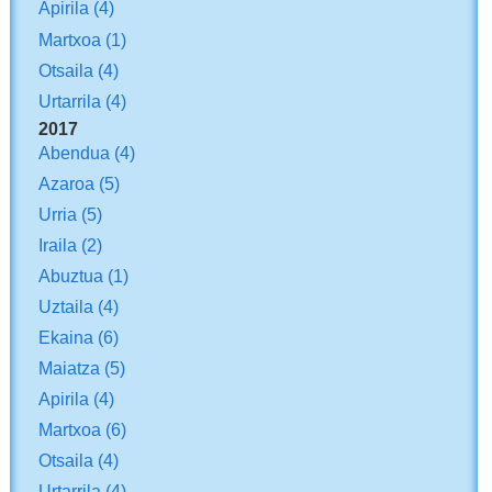
Apirila
(4)
Martxoa
(1)
Otsaila
(4)
Urtarrila
(4)
2017
Abendua
(4)
Azaroa
(5)
Urria
(5)
Iraila
(2)
Abuztua
(1)
Uztaila
(4)
Ekaina
(6)
Maiatza
(5)
Apirila
(4)
Martxoa
(6)
Otsaila
(4)
Urtarrila
(4)