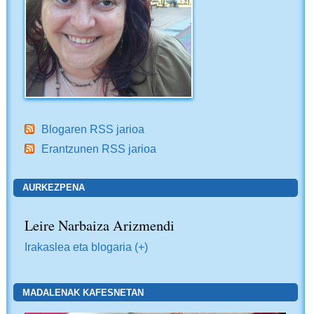
Blogaren RSS jarioa
Erantzunen RSS jarioa
AURKEZPENA
Leire Narbaiza Arizmendi
Irakaslea eta blogaria (+)
MADALENAK KAFESNETAN