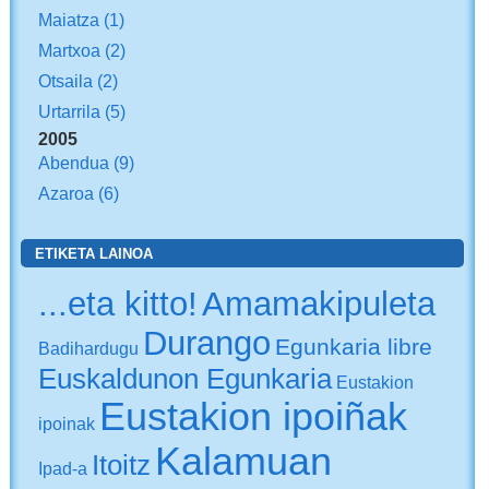
Maiatza
(1)
Martxoa
(2)
Otsaila
(2)
Urtarrila
(5)
2005
Abendua
(9)
Azaroa
(6)
ETIKETA LAINOA
...eta kitto!
Amamakipuleta
Durango
Egunkaria libre
Badihardugu
Euskaldunon Egunkaria
Eustakion
Eustakion ipoiñak
ipoinak
Kalamuan
Itoitz
Ipad-a