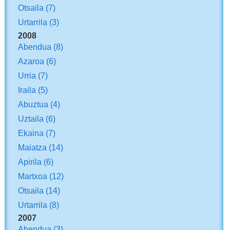
Otsaila
(7)
Urtarrila
(3)
2008
Abendua
(8)
Azaroa
(6)
Urria
(7)
Iraila
(5)
Abuztua
(4)
Uztaila
(6)
Ekaina
(7)
Maiatza
(14)
Apirila
(6)
Martxoa
(12)
Otsaila
(14)
Urtarrila
(8)
2007
Abendua
(3)