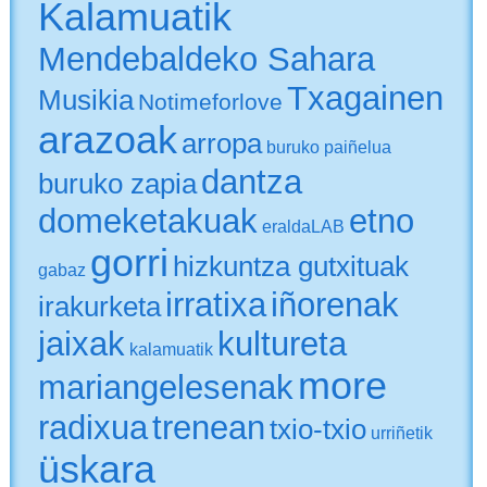
Kalamuatik
Mendebaldeko Sahara
Txagainen
Musikia
Notimeforlove
arazoak
arropa
buruko paiñelua
dantza
buruko zapia
domeketakuak
etno
eraldaLAB
gorri
hizkuntza gutxituak
gabaz
irratixa
iñorenak
irakurketa
jaixak
kultureta
kalamuatik
more
mariangelesenak
radixua
trenean
txio-txio
urriñetik
üskara