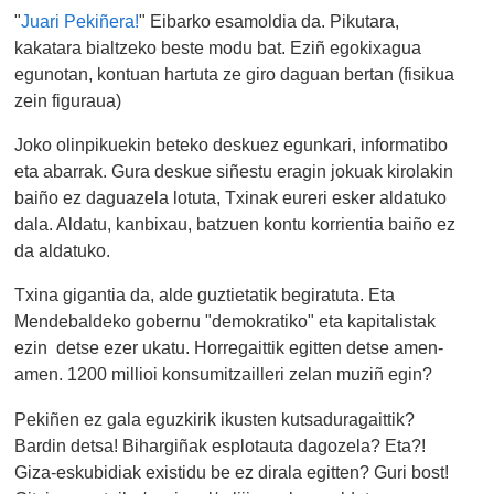
"
Juari Pekiñera!
" Eibarko esamoldia da. Pikutara,
kakatara bialtzeko beste modu bat. Eziñ egokixagua
egunotan, kontuan hartuta ze giro daguan bertan (fisikua
zein figuraua)
Joko olinpikuekin beteko deskuez egunkari, informatibo
eta abarrak. Gura deskue siñestu eragin jokuak kirolakin
baiño ez daguazela lotuta, Txinak eureri esker aldatuko
dala. Aldatu, kanbixau, batzuen kontu korrientia baiño ez
da aldatuko.
Txina gigantia da, alde guztietatik begiratuta. Eta
Mendebaldeko gobernu "demokratiko" eta kapitalistak
ezin detse ezer ukatu. Horregaittik egitten detse amen-
amen. 1200 millioi konsumitzailleri zelan muziñ egin?
Pekiñen ez gala eguzkirik ikusten kutsaduragaittik?
Bardin detsa! Bihargiñak esplotauta dagozela? Eta?!
Giza-eskubidiak existidu be ez dirala egitten? Guri bost!