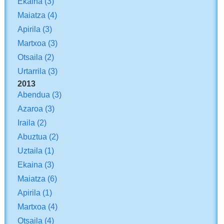
Ekaina
(3)
Maiatza
(4)
Apirila
(3)
Martxoa
(3)
Otsaila
(2)
Urtarrila
(3)
2013
Abendua
(3)
Azaroa
(3)
Iraila
(2)
Abuztua
(2)
Uztaila
(1)
Ekaina
(3)
Maiatza
(6)
Apirila
(1)
Martxoa
(4)
Otsaila
(4)