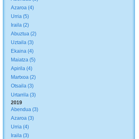
Azaroa
(4)
Urria
(5)
Iraila
(2)
Abuztua
(2)
Uztaila
(3)
Ekaina
(4)
Maiatza
(5)
Apirila
(4)
Martxoa
(2)
Otsaila
(3)
Urtarrila
(3)
2019
Abendua
(3)
Azaroa
(3)
Urria
(4)
Iraila
(3)