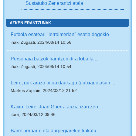
Sustatuko Zer erantzi atala
AZKEN ERANTZUNAK
Futbola esateari "lerroimerlan" esatia dogokio
iñaki Zugasti, 2024/08/14 10:56
Personaia batzuk harritzen dira foballa ...
iñaki Zugasti, 2024/08/14 10:54
Leire, guk arazo piloa daukagu (gutxiagotasun ...
Markos Zapiain, 2024/03/13 21:52
Kaixo, Leire. Juan Guerra auzia izan zen ...
iturri, 2024/03/12 09:46
Barre, irribarre eta aurpegiarekin trukatu ...