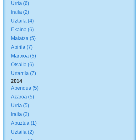
Urria
(6)
Iraila
(2)
Uztaila
(4)
Ekaina
(6)
Maiatza
(5)
Apirila
(7)
Martxoa
(5)
Otsaila
(6)
Urtarrila
(7)
2014
Abendua
(5)
Azaroa
(5)
Urria
(5)
Iraila
(2)
Abuztua
(1)
Uztaila
(2)