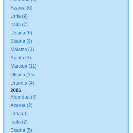
Azaroa
(6)
Urria
(9)
Iraila
(7)
Uztaila
(6)
Ekaina
(9)
Maiatza
(3)
Apirila
(3)
Martxoa
(11)
Otsaila
(15)
Urtarrila
(4)
2006
Abendua
(3)
Azaroa
(2)
Urria
(3)
Iraila
(2)
Ekaina
(5)