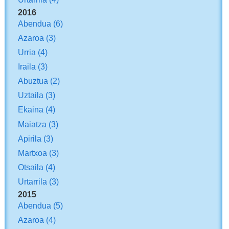
2016
Abendua
(6)
Azaroa
(3)
Urria
(4)
Iraila
(3)
Abuztua
(2)
Uztaila
(3)
Ekaina
(4)
Maiatza
(3)
Apirila
(3)
Martxoa
(3)
Otsaila
(4)
Urtarrila
(3)
2015
Abendua
(5)
Azaroa
(4)