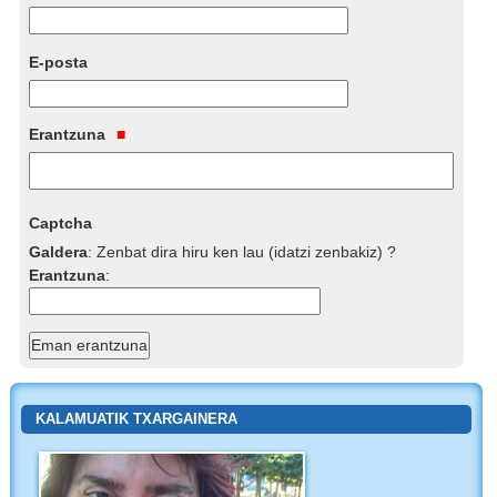
E-posta
Erantzuna
Captcha
Galdera
:
Zenbat dira hiru ken lau (idatzi zenbakiz) ?
Erantzuna
:
KALAMUATIK TXARGAINERA