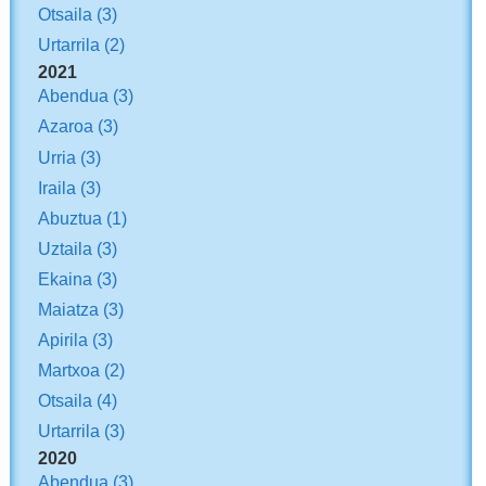
Otsaila
(3)
Urtarrila
(2)
2021
Abendua
(3)
Azaroa
(3)
Urria
(3)
Iraila
(3)
Abuztua
(1)
Uztaila
(3)
Ekaina
(3)
Maiatza
(3)
Apirila
(3)
Martxoa
(2)
Otsaila
(4)
Urtarrila
(3)
2020
Abendua
(3)