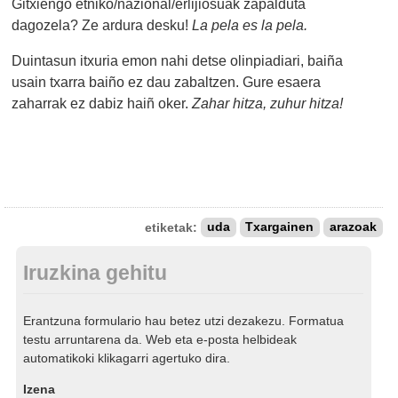
Gitxiengo etniko/nazional/erlijiosuak zapalduta
dagozela? Ze ardura desku!
La pela es la pela.
Duintasun itxuria emon nahi detse olinpiadiari, baiña
usain txarra baiño ez dau zabaltzen. Gure esaera
zaharrak ez dabiz haiñ oker.
Zahar hitza, zuhur hitza!
etiketak:
uda
Txargainen
arazoak
Iruzkina gehitu
Erantzuna formulario hau betez utzi dezakezu. Formatua
testu arruntarena da. Web eta e-posta helbideak
automatikoki klikagarri agertuko dira.
Izena