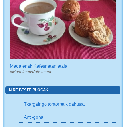
Madalenak Kafesnetan atala
#MadalenakKafesnetan
NIRE BESTE BLOGAK
Txargaingo tontorretik dakusat
Anti-gona