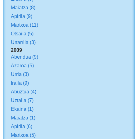
Maiatza
(8)
Apirila
(9)
Martxoa
(11)
Otsaila
(5)
Urtarrila
(3)
2009
Abendua
(9)
Azaroa
(5)
Urria
(3)
Iraila
(9)
Abuztua
(4)
Uztaila
(7)
Ekaina
(1)
Maiatza
(1)
Apirila
(6)
Martxoa
(5)