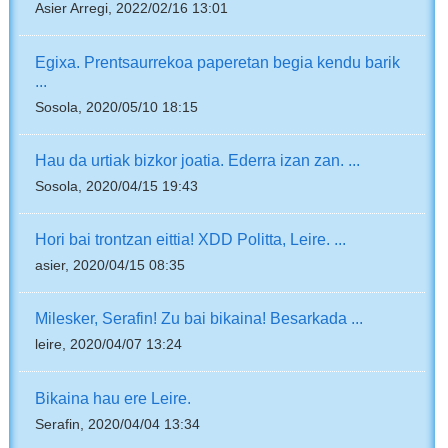
Asier Arregi, 2022/02/16 13:01
Egixa. Prentsaurrekoa paperetan begia kendu barik
...
Sosola, 2020/05/10 18:15
Hau da urtiak bizkor joatia. Ederra izan zan. ...
Sosola, 2020/04/15 19:43
Hori bai trontzan eittia! XDD Politta, Leire. ...
asier, 2020/04/15 08:35
Milesker, Serafin! Zu bai bikaina! Besarkada ...
leire, 2020/04/07 13:24
Bikaina hau ere Leire.
Serafin, 2020/04/04 13:34