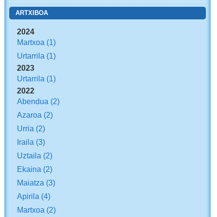
ARTXIBOA
2024
Martxoa
(1)
Urtarrila
(1)
2023
Urtarrila
(1)
2022
Abendua
(2)
Azaroa
(2)
Urria
(2)
Iraila
(3)
Uztaila
(2)
Ekaina
(2)
Maiatza
(3)
Apirila
(4)
Martxoa
(2)