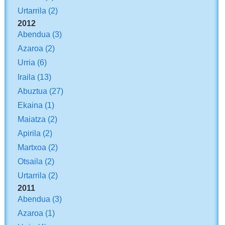
Urtarrila
(2)
2012
Abendua
(3)
Azaroa
(2)
Urria
(6)
Iraila
(13)
Abuztua
(27)
Ekaina
(1)
Maiatza
(2)
Apirila
(2)
Martxoa
(2)
Otsaila
(2)
Urtarrila
(2)
2011
Abendua
(3)
Azaroa
(1)