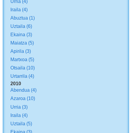
Urria
(4)
Iraila
(4)
Abuztua
(1)
Uztaila
(6)
Ekaina
(3)
Maiatza
(5)
Apirila
(3)
Martxoa
(5)
Otsaila
(10)
Urtarrila
(4)
2010
Abendua
(4)
Azaroa
(10)
Urria
(3)
Iraila
(4)
Uztaila
(5)
Ekaina
(3)