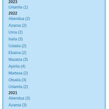
2023
Urtarrila
(1)
2022
Abendua
(2)
Azaroa
(2)
Urria
(2)
Iraila
(3)
Uztaila
(2)
Ekaina
(2)
Maiatza
(3)
Apirila
(4)
Martxoa
(2)
Otsaila
(3)
Urtarrila
(2)
2021
Abendua
(3)
Azaroa
(3)