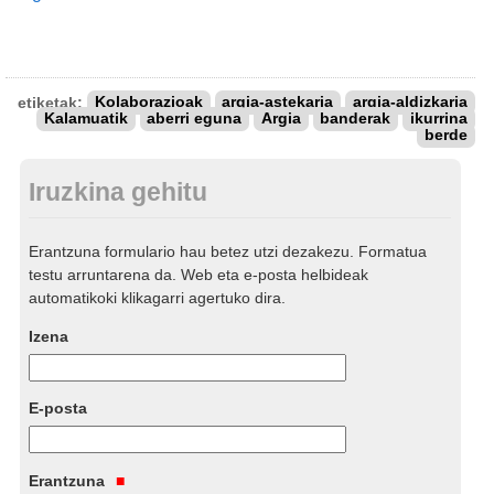
etiketak:
Kolaborazioak
argia-astekaria
argia-aldizkaria
Kalamuatik
aberri eguna
Argia
banderak
ikurrina
berde
Iruzkina gehitu
Erantzuna formulario hau betez utzi dezakezu. Formatua
testu arruntarena da. Web eta e-posta helbideak
automatikoki klikagarri agertuko dira.
Izena
E-posta
Erantzuna