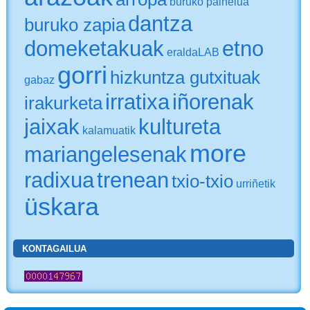
buruko paiñelua
dantza
buruko zapia
domeketakuak
etno
eraldaLAB
gorri
hizkuntza gutxituak
gabaz
irratixa
iñorenak
irakurketa
jaixak
kultureta
kalamuatik
more
mariangelesenak
radixua
trenean
txio-txio
urriñetik
üskara
KONTAGAILUA