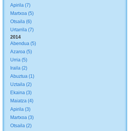
Apirila
(7)
Martxoa
(5)
Otsaila
(6)
Urtarrila
(7)
2014
Abendua
(5)
Azaroa
(5)
Urria
(5)
Iraila
(2)
Abuztua
(1)
Uztaila
(2)
Ekaina
(3)
Maiatza
(4)
Apirila
(3)
Martxoa
(3)
Otsaila
(2)