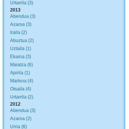
Urtarrila
(3)
2013
Abendua
(3)
Azaroa
(3)
Iraila
(2)
Abuztua
(2)
Uztaila
(1)
Ekaina
(3)
Maiatza
(6)
Apirila
(1)
Martxoa
(4)
Otsaila
(4)
Urtarrila
(2)
2012
Abendua
(3)
Azaroa
(2)
Urria
(6)