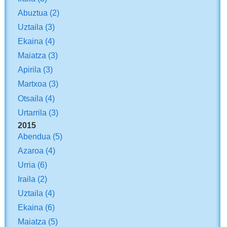
Abuztua
(2)
Uztaila
(3)
Ekaina
(4)
Maiatza
(3)
Apirila
(3)
Martxoa
(3)
Otsaila
(4)
Urtarrila
(3)
2015
Abendua
(5)
Azaroa
(4)
Urria
(6)
Iraila
(2)
Uztaila
(4)
Ekaina
(6)
Maiatza
(5)