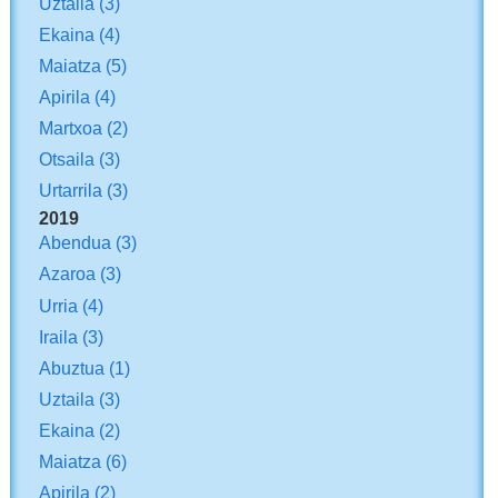
Uztaila
(3)
Ekaina
(4)
Maiatza
(5)
Apirila
(4)
Martxoa
(2)
Otsaila
(3)
Urtarrila
(3)
2019
Abendua
(3)
Azaroa
(3)
Urria
(4)
Iraila
(3)
Abuztua
(1)
Uztaila
(3)
Ekaina
(2)
Maiatza
(6)
Apirila
(2)