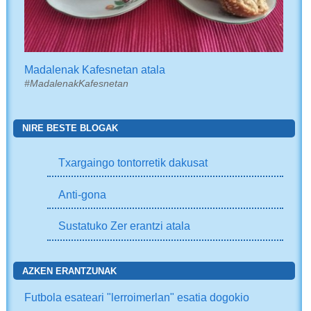
Madalenak Kafesnetan atala
#MadalenakKafesnetan
NIRE BESTE BLOGAK
Txargaingo tontorretik dakusat
Anti-gona
Sustatuko Zer erantzi atala
AZKEN ERANTZUNAK
Futbola esateari "lerroimerlan" esatia dogokio