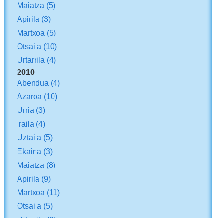
Maiatza
(5)
Apirila
(3)
Martxoa
(5)
Otsaila
(10)
Urtarrila
(4)
2010
Abendua
(4)
Azaroa
(10)
Urria
(3)
Iraila
(4)
Uztaila
(5)
Ekaina
(3)
Maiatza
(8)
Apirila
(9)
Martxoa
(11)
Otsaila
(5)