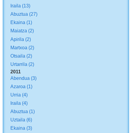
Iraila
(13)
Abuztua
(27)
Ekaina
(1)
Maiatza
(2)
Apirila
(2)
Martxoa
(2)
Otsaila
(2)
Urtarrila
(2)
2011
Abendua
(3)
Azaroa
(1)
Urria
(4)
Iraila
(4)
Abuztua
(1)
Uztaila
(6)
Ekaina
(3)