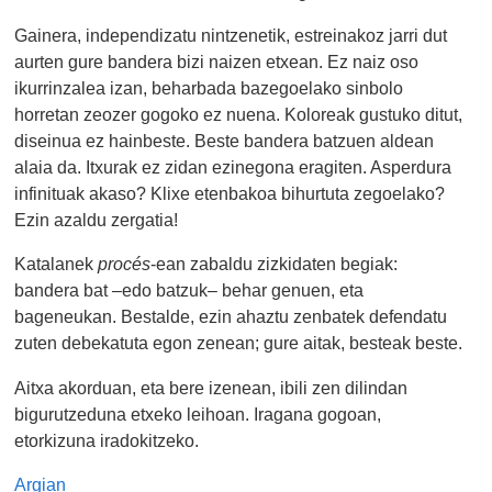
Gainera, independizatu nintzenetik, estreinakoz jarri dut
aurten gure bandera bizi naizen etxean. Ez naiz oso
ikurrinzalea izan, beharbada bazegoelako sinbolo
horretan zeozer gogoko ez nuena. Koloreak gustuko ditut,
diseinua ez hainbeste. Beste bandera batzuen aldean
alaia da. Itxurak ez zidan ezinegona eragiten. Asperdura
infinituak akaso? Klixe etenbakoa bihurtuta zegoelako?
Ezin azaldu zergatia!
Katalanek
procés
-ean zabaldu zizkidaten begiak:
bandera bat –edo batzuk– behar genuen, eta
bageneukan. Bestalde, ezin ahaztu zenbatek defendatu
zuten debekatuta egon zenean; gure aitak, besteak beste.
Aitxa akorduan, eta bere izenean, ibili zen dilindan
bigurutzeduna etxeko leihoan. Iragana gogoan,
etorkizuna iradokitzeko.
Argian