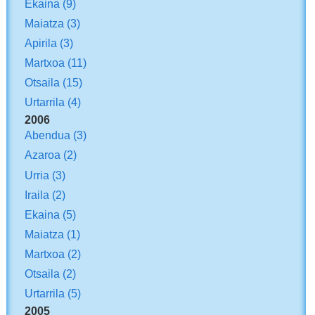
Ekaina
(9)
Maiatza
(3)
Apirila
(3)
Martxoa
(11)
Otsaila
(15)
Urtarrila
(4)
2006
Abendua
(3)
Azaroa
(2)
Urria
(3)
Iraila
(2)
Ekaina
(5)
Maiatza
(1)
Martxoa
(2)
Otsaila
(2)
Urtarrila
(5)
2005