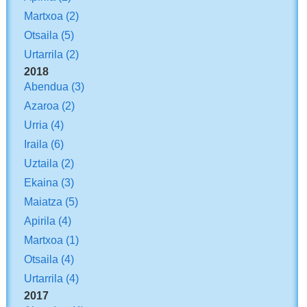
Martxoa
(2)
Otsaila
(5)
Urtarrila
(2)
2018
Abendua
(3)
Azaroa
(2)
Urria
(4)
Iraila
(6)
Uztaila
(2)
Ekaina
(3)
Maiatza
(5)
Apirila
(4)
Martxoa
(1)
Otsaila
(4)
Urtarrila
(4)
2017