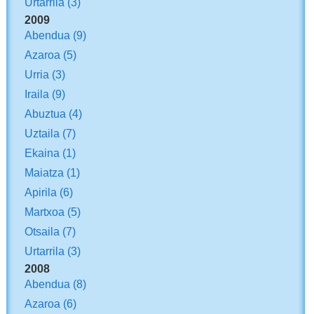
Urtarrila
(3)
2009
Abendua
(9)
Azaroa
(5)
Urria
(3)
Iraila
(9)
Abuztua
(4)
Uztaila
(7)
Ekaina
(1)
Maiatza
(1)
Apirila
(6)
Martxoa
(5)
Otsaila
(7)
Urtarrila
(3)
2008
Abendua
(8)
Azaroa
(6)