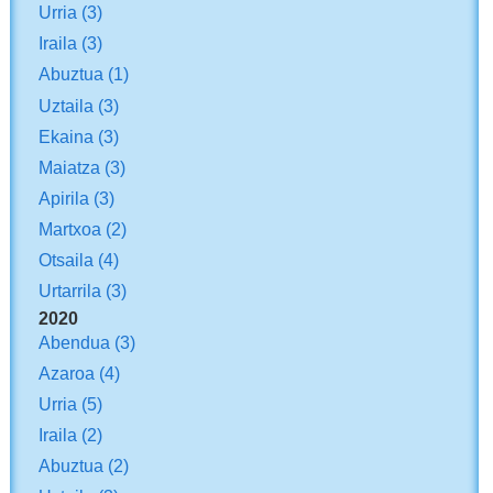
Urria
(3)
Iraila
(3)
Abuztua
(1)
Uztaila
(3)
Ekaina
(3)
Maiatza
(3)
Apirila
(3)
Martxoa
(2)
Otsaila
(4)
Urtarrila
(3)
2020
Abendua
(3)
Azaroa
(4)
Urria
(5)
Iraila
(2)
Abuztua
(2)