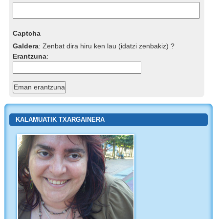
Captcha
Galdera
:
Zenbat dira hiru ken lau (idatzi zenbakiz) ?
Erantzuna
:
KALAMUATIK TXARGAINERA