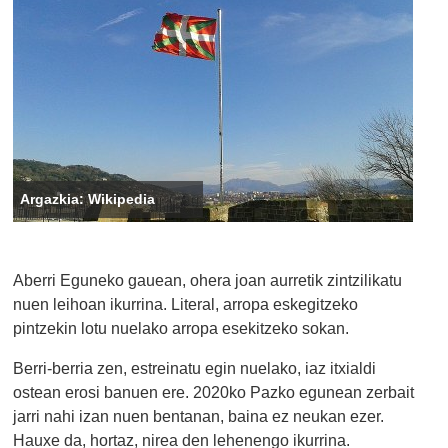
Argazkia: Wikipedia
Aberri Eguneko gauean, ohera joan aurretik zintzilikatu
nuen leihoan ikurrina. Literal, arropa eskegitzeko
pintzekin lotu nuelako arropa esekitzeko sokan.
Berri-berria zen, estreinatu egin nuelako, iaz itxialdi
ostean erosi banuen ere. 2020ko Pazko egunean zerbait
jarri nahi izan nuen bentanan, baina ez neukan ezer.
Hauxe da, hortaz, nirea den lehenengo ikurrina.