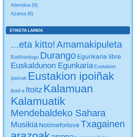
Abendua
(9)
Azaroa
(6)
ETIKETA LAINOA
...eta kitto!
Amamakipuleta
Durango
Egunkaria libre
Badihardugu
Euskaldunon Egunkaria
Eustakion
Eustakion ipoiñak
ipoinak
Kalamuan
Itoitz
Ipad-a
Kalamuatik
Mendebaldeko Sahara
Txagainen
Musikia
Notimeforlove
arazoak
arropa