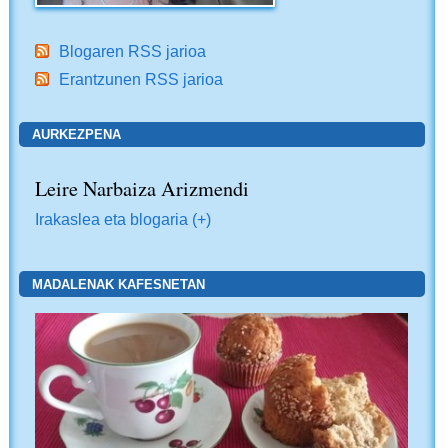
Blogaren RSS jarioa
Erantzunen RSS jarioa
AURKEZPENA
Leire Narbaiza Arizmendi
Irakaslea eta blogaria (+)
MADALENAK KAFESNETAN