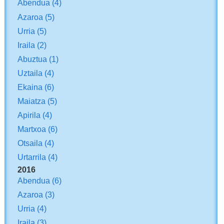
Abendua
(4)
Azaroa
(5)
Urria
(5)
Iraila
(2)
Abuztua
(1)
Uztaila
(4)
Ekaina
(6)
Maiatza
(5)
Apirila
(4)
Martxoa
(6)
Otsaila
(4)
Urtarrila
(4)
2016
Abendua
(6)
Azaroa
(3)
Urria
(4)
Iraila
(3)