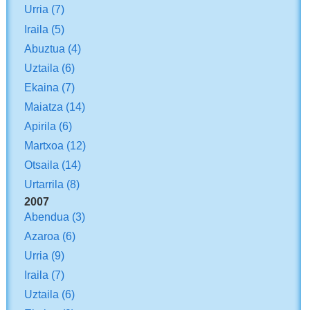
Urria
(7)
Iraila
(5)
Abuztua
(4)
Uztaila
(6)
Ekaina
(7)
Maiatza
(14)
Apirila
(6)
Martxoa
(12)
Otsaila
(14)
Urtarrila
(8)
2007
Abendua
(3)
Azaroa
(6)
Urria
(9)
Iraila
(7)
Uztaila
(6)