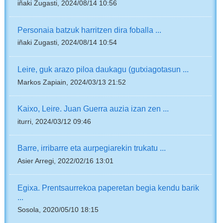
iñaki Zugasti, 2024/08/14 10:56
Personaia batzuk harritzen dira foballa ...
iñaki Zugasti, 2024/08/14 10:54
Leire, guk arazo piloa daukagu (gutxiagotasun ...
Markos Zapiain, 2024/03/13 21:52
Kaixo, Leire. Juan Guerra auzia izan zen ...
iturri, 2024/03/12 09:46
Barre, irribarre eta aurpegiarekin trukatu ...
Asier Arregi, 2022/02/16 13:01
Egixa. Prentsaurrekoa paperetan begia kendu barik
...
Sosola, 2020/05/10 18:15