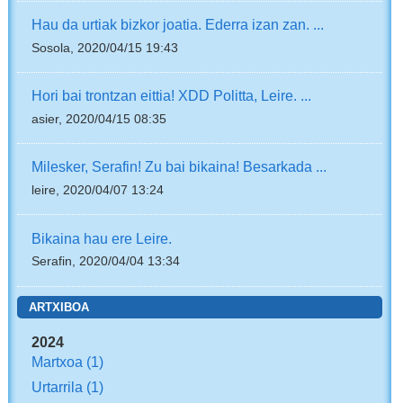
Hau da urtiak bizkor joatia. Ederra izan zan. ...
Sosola, 2020/04/15 19:43
Hori bai trontzan eittia! XDD Politta, Leire. ...
asier, 2020/04/15 08:35
Milesker, Serafin! Zu bai bikaina! Besarkada ...
leire, 2020/04/07 13:24
Bikaina hau ere Leire.
Serafin, 2020/04/04 13:34
ARTXIBOA
2024
Martxoa
(1)
Urtarrila
(1)