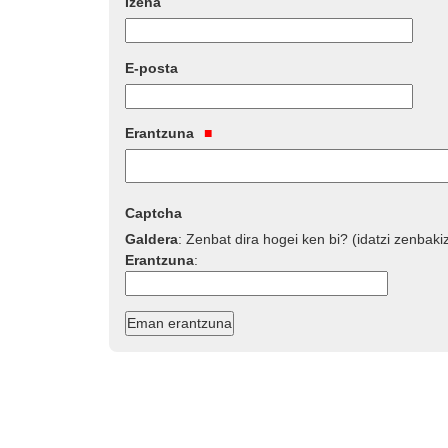
Izena
E-posta
Erantzuna
Captcha
Galdera
:
Zenbat dira hogei ken bi? (idatzi zenbaki
Erantzuna
: