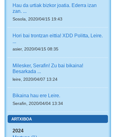
Hau da urtiak bizkor joatia. Ederra izan
zan. ...
Sosola, 2020/04/15 19:43
Hori bai trontzan eittia! XDD Politta, Leire.
...
asier, 2020/04/15 08:35
Milesker, Serafin! Zu bai bikaina!
Besarkada ...
leire, 2020/04/07 13:24
Bikaina hau ere Leire.
Serafin, 2020/04/04 13:34
ARTXIBOA
2024