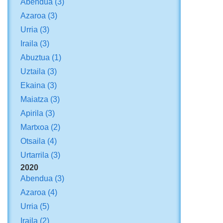
Abendua
(3)
Azaroa
(3)
Urria
(3)
Iraila
(3)
Abuztua
(1)
Uztaila
(3)
Ekaina
(3)
Maiatza
(3)
Apirila
(3)
Martxoa
(2)
Otsaila
(4)
Urtarrila
(3)
2020
Abendua
(3)
Azaroa
(4)
Urria
(5)
Iraila
(2)