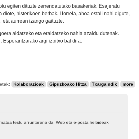
otu egiten dituzte zerrendatutako basakeriak. Esajeratu
 diote, histerikoen berbak. Horrela, ahoa estali nahi digute,
o, eta aurrean izango gaituzte.
goera aldatzeko eta eraldatzeko nahia azaldu dutenak.
 Esperantzarako argi izpitxo bat dira.
ketak:
Kolaborazioak
Gipuzkoako Hitza
Txargaindik
more
rmatua testu arruntarena da. Web eta e-posta helbideak