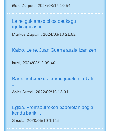
iñaki Zugasti, 2024/08/14 10:54
Leire, guk arazo piloa daukagu
(gutxiagotasun ...
Markos Zapiain, 2024/03/13 21:52
Kaixo, Leire. Juan Guerra auzia izan zen
...
iturri, 2024/03/12 09:46
Barre, irribarre eta aurpegiarekin trukatu
...
Asier Arregi, 2022/02/16 13:01
Egixa. Prentsaurrekoa paperetan begia
kendu barik ...
Sosola, 2020/05/10 18:15