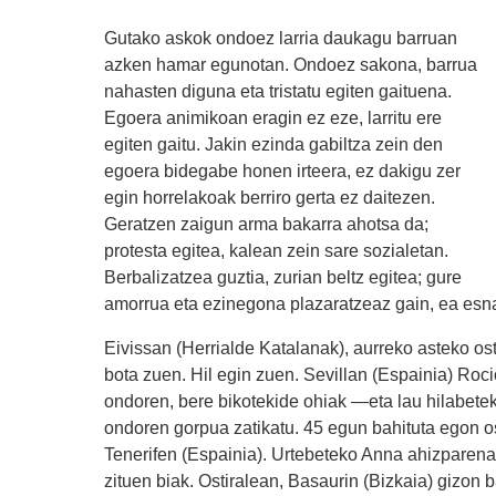
Gutako askok ondoez larria daukagu barruan
azken hamar egunotan. Ondoez sakona, barrua
nahasten diguna eta tristatu egiten gaituena.
Egoera animikoan eragin ez eze, larritu ere
egiten gaitu. Jakin ezinda gabiltza zein den
egoera bidegabe honen irteera, ez dakigu zer
egin horrelakoak berriro gerta ez daitezen.
Geratzen zaigun arma bakarra ahotsa da;
protesta egitea, kalean zein sare sozialetan.
Berbalizatzea guztia, zurian beltz egitea; gure
amorrua eta ezinegona plazaratzeaz gain, ea esna
Eivissan (Herrialde Katalanak), aurreko asteko os
bota zuen. Hil egin zuen. Sevillan (Espainia) Ro
ondoren, bere bikotekide ohiak —eta lau hilabetek
ondoren gorpua zatikatu. 45 egun bahituta egon os
Tenerifen (Espainia). Urtebeteko Anna ahizparena,
zituen biak. Ostiralean, Basaurin (Bizkaia) gizon