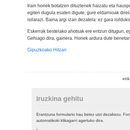
Irain horiek botatzen dituztenek haizatu eta hausp
egiten dugula esaten digute, gure eldarnioak direla
isilarazi. Baina argi izan dezatela: ez gara isilduk
Eskerrak bestelako ahotsak ere entzun ditugun, e
Gehiago dira, gainera. Horiek ardura dute benetan.
Gipuzkoako Hitzan
eti
Iruzkina gehitu
Erantzuna formulario hau betez utzi dezakezu. Fo
automatikoki klikagarri agertuko dira.