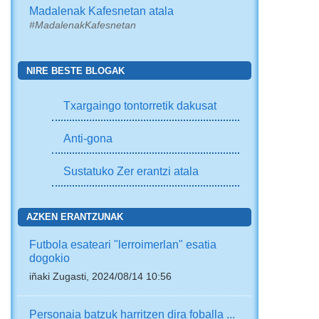
Madalenak Kafesnetan atala
#MadalenakKafesnetan
NIRE BESTE BLOGAK
Txargaingo tontorretik dakusat
Anti-gona
Sustatuko Zer erantzi atala
AZKEN ERANTZUNAK
Futbola esateari "lerroimerlan" esatia
dogokio
iñaki Zugasti, 2024/08/14 10:56
Personaia batzuk harritzen dira foballa ...