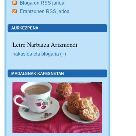
Blogaren RSS jarioa
Erantzunen RSS jarioa
AURKEZPENA
Leire Narbaiza Arizmendi
Irakaslea eta blogaria (+)
MADALENAK KAFESNETAN