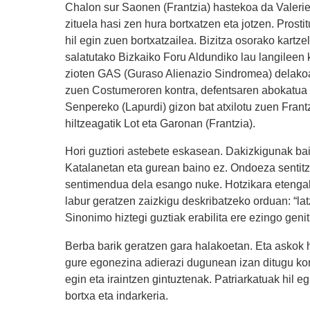
Chalon sur Saonen (Frantzia) hastekoa da Valerie
zituela hasi zen hura bortxatzen eta jotzen. Prosti
hil egin zuen bortxatzailea. Bizitza osorako kartz
salatutako Bizkaiko Foru Aldundiko lau langileen
zioten GAS (Guraso Alienazio Sindromea) delakoa 
zuen Costumeroren kontra, defentsaren abokatua b
Senpereko (Lapurdi) gizon bat atxilotu zuen Fran
hiltzeagatik Lot eta Garonan (Frantzia).
Hori guztiori astebete eskasean. Dakizkigunak bai
Katalanetan eta gurean baino ez. Ondoeza senti
sentimendua dela esango nuke. Hotzikara etengabe
labur geratzen zaizkigu deskribatzeko orduan: “latza
Sinonimo hiztegi guztiak erabilita ere ezingo genit
Berba barik geratzen gara halakoetan. Eta askok hor
gure egonezina adierazi dugunean izan ditugu kom
egin eta iraintzen gintuztenak. Patriarkatuak hil e
bortxa eta indarkeria.