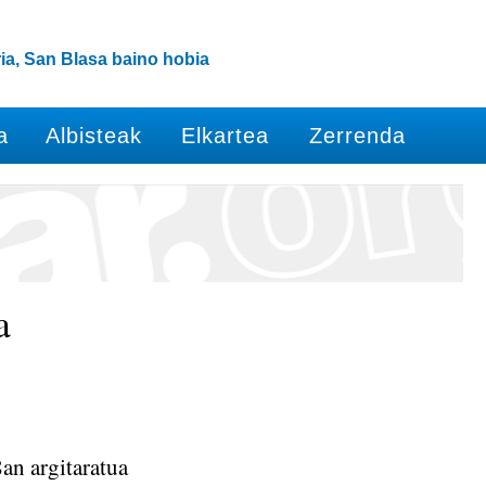
ia, San Blasa baino hobia
a
Albisteak
Elkartea
Zerrenda
a
n argitaratua