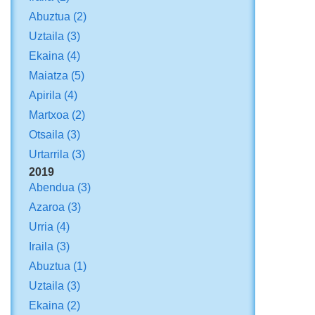
Abuztua
(2)
Uztaila
(3)
Ekaina
(4)
Maiatza
(5)
Apirila
(4)
Martxoa
(2)
Otsaila
(3)
Urtarrila
(3)
2019
Abendua
(3)
Azaroa
(3)
Urria
(4)
Iraila
(3)
Abuztua
(1)
Uztaila
(3)
Ekaina
(2)