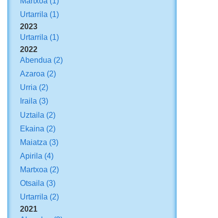
Martxoa
(1)
Urtarrila
(1)
2023
Urtarrila
(1)
2022
Abendua
(2)
Azaroa
(2)
Urria
(2)
Iraila
(3)
Uztaila
(2)
Ekaina
(2)
Maiatza
(3)
Apirila
(4)
Martxoa
(2)
Otsaila
(3)
Urtarrila
(2)
2021