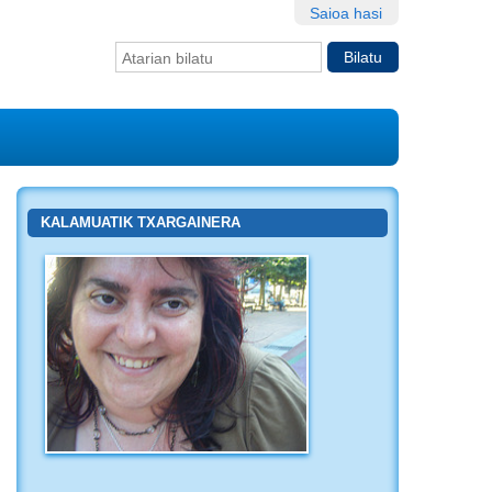
Saioa hasi
Bilatu atarian
Bilaketa
aurreratua…
KALAMUATIK TXARGAINERA