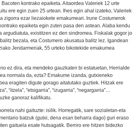
 Bacoten kontrako epaiketa. Aitaordea Valeriek 12 urte
tuitu ere egin zuen 25 urtean. Ihes egin ahal izateko, Valeriek
ela zigorra ezar liezaiokete emakumeari. Irune Costumerok
 kontrako epaiketa egin zuten pasa den astean. Alaba kendu
argudiatuta, existitzen ez den sindromea. Fiskalak gogor jo
alitz bezala, eta Costumero akusatua balitz lez. Igandean
tziako Jendarmeriak, 55 urteko bikotekide emakumea
no ez dira, eta mendeko gauzkaten bi estatuetan, Herrialde
tzea normala da, ezta? Emakume izanda, gutxieneko
a eragiten digute gorago aitatutako guztiek. Hitzak ere
”, “itzela”, “etsigarria”, “izugarria”, “negargarria”…
uzke ganoraz kalifikatu.
rela nahi gaituzte: isilik. Horregatik, sare sozialetan-eta
entario batzuk (gutxi, dena esan beharra dago) guri eraso
giten gaituela esate hutsagatik. Berriro ere hitzen bidezko