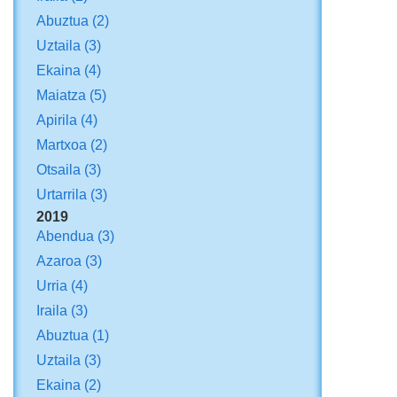
Abuztua
(2)
Uztaila
(3)
Ekaina
(4)
Maiatza
(5)
Apirila
(4)
Martxoa
(2)
Otsaila
(3)
Urtarrila
(3)
2019
Abendua
(3)
Azaroa
(3)
Urria
(4)
Iraila
(3)
Abuztua
(1)
Uztaila
(3)
Ekaina
(2)