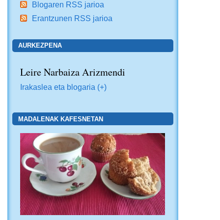
Blogaren RSS jarioa
Erantzunen RSS jarioa
AURKEZPENA
Leire Narbaiza Arizmendi
Irakaslea eta blogaria (+)
MADALENAK KAFESNETAN