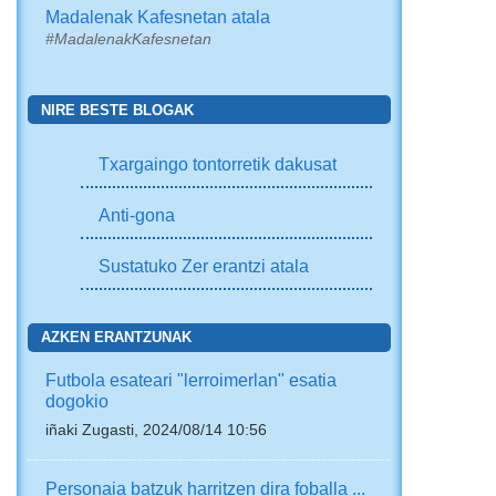
Madalenak Kafesnetan atala
#MadalenakKafesnetan
NIRE BESTE BLOGAK
Txargaingo tontorretik dakusat
Anti-gona
Sustatuko Zer erantzi atala
AZKEN ERANTZUNAK
Futbola esateari "lerroimerlan" esatia
dogokio
iñaki Zugasti, 2024/08/14 10:56
Personaia batzuk harritzen dira foballa ...