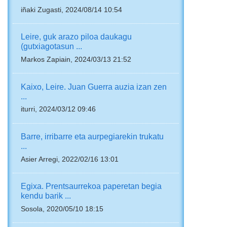
iñaki Zugasti, 2024/08/14 10:54
Leire, guk arazo piloa daukagu
(gutxiagotasun ...
Markos Zapiain, 2024/03/13 21:52
Kaixo, Leire. Juan Guerra auzia izan zen
...
iturri, 2024/03/12 09:46
Barre, irribarre eta aurpegiarekin trukatu
...
Asier Arregi, 2022/02/16 13:01
Egixa. Prentsaurrekoa paperetan begia
kendu barik ...
Sosola, 2020/05/10 18:15