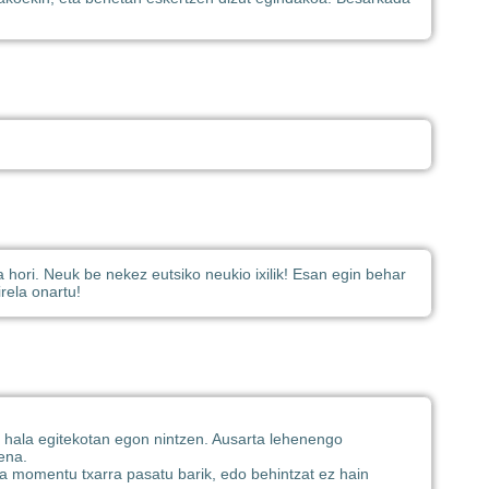
a hori. Neuk be nekez eutsiko neukio ixilik! Esan egin behar
rela onartu!
re hala egitekotan egon nintzen. Ausarta lehenengo
ena.
a momentu txarra pasatu barik, edo behintzat ez hain