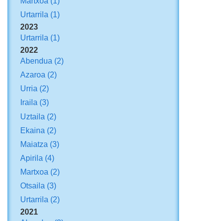
Martxoa
(1)
Urtarrila
(1)
2023
Urtarrila
(1)
2022
Abendua
(2)
Azaroa
(2)
Urria
(2)
Iraila
(3)
Uztaila
(2)
Ekaina
(2)
Maiatza
(3)
Apirila
(4)
Martxoa
(2)
Otsaila
(3)
Urtarrila
(2)
2021