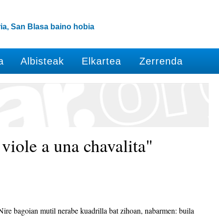
ia, San Blasa baino hobia
a
Albisteak
Elkartea
Zerrenda
viole a una chavalita"
Nire bagoian mutil nerabe kuadrilla bat zihoan, nabarmen: buila