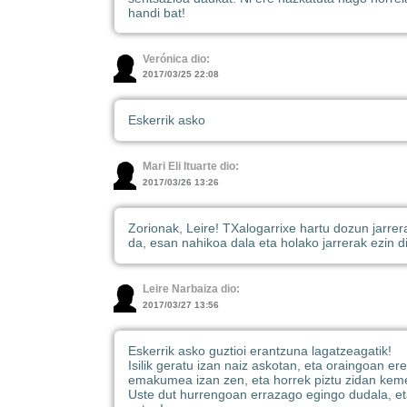
handi bat!
Verónica dio:
2017/03/25 22:08
Eskerrik asko
Mari Eli Ituarte dio:
2017/03/26 13:26
Zorionak, Leire! TXalogarrixe hartu dozun jarrer
da, esan nahikoa dala eta holako jarrerak ezin di
Leire Narbaiza dio:
2017/03/27 13:56
Eskerrik asko guztioi erantzuna lagatzeagatik!
Isilik geratu izan naiz askotan, eta oraingoan e
emakumea izan zen, eta horrek piztu zidan kem
Uste dut hurrengoan errazago egingo dudala, et