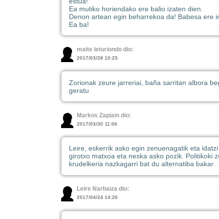
estua!
Ea mutiko horiendako ere balio izaten dien.
Denon artean egin beharrekoa da! Babesa ere i
Ea ba!
maite leturiondo dio:
2017/03/28 10:25
Zorionak zeure jarreriai, baña sarritan albora be
geratu
Markos Zapiain dio:
2017/03/30 11:06
Leire, eskerrik asko egin zenuenagatik eta idatzi i
girotxo matxoa eta neska asko pozik. Politikoki
krudelkeria nazkagarri bat du alternatiba bakar.
Leire Narbaiza dio:
2017/04/24 14:26