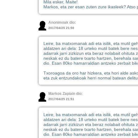
Mila esker, Maite!
Markos, eta zer esan zuten zure ikasleek? Atso p
Anonimoak
dio:
2017/04/25 21:50
Leire, ba matxomanak adi eta isilik, eta mutil g
aldatzen ari dela: 18 urteko mutil batek bere ne
adarrak jarri zizkizun eta beraz nolabait ohituta
neskak ez du batere txarto hartzen, berehala sa
dio. Esan 80ko hamarraldian antzeko zerbait biko
Txoroagoa da oro har hizkera, eta hori alde asko
eta zuk entzundakoak herri normal batean delitu
Markos Zapiain dio:
2017/04/25 21:51
Leire, ba matxomanak adi eta isilik, eta mutil g
aldatzen ari dela: 18 urteko mutil batek bere ne
adarrak jarri zizkizun eta beraz nolabait ohituta
neskak ez du batere txarto hartzen, berehala sa
dio. Esan 80ko hamarraldian antzeko zerbait biko