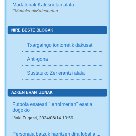
Madalenak Kafesnetan atala
#MadalenakKafesnetan
NIRE BESTE BLOGAK
Txargaingo tontorretik dakusat
Anti-gona
Sustatuko Zer erantzi atala
AZKEN ERANTZUNAK
Futbola esateari "lerroimerlan" esatia
dogokio
iñaki Zugasti, 2024/08/14 10:56
Personaia batzuk harritzen dira foballa ...