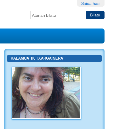
Saioa hasi
Bilatu atarian
Bilaketa
aurreratua…
KALAMUATIK TXARGAINERA