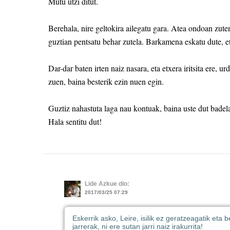
Mutu utzi ditut.
Berehala, nire geltokira ailegatu gara. Atea ondoan zute
guztian pentsatu behar zutela. Barkamena eskatu dute, et
Dar-dar baten irten naiz nasara, eta etxera iritsita ere, 
zuen, baina besterik ezin nuen egin.
Guztiz nahastuta laga nau kontuak, baina uste dut badela
Hala sentitu dut!
Lide Azkue dio:
2017/03/25 07:29
Eskerrik asko, Leire, isilik ez geratzeagatik eta
jarrerak, ni ere sutan jarri naiz irakurrita!