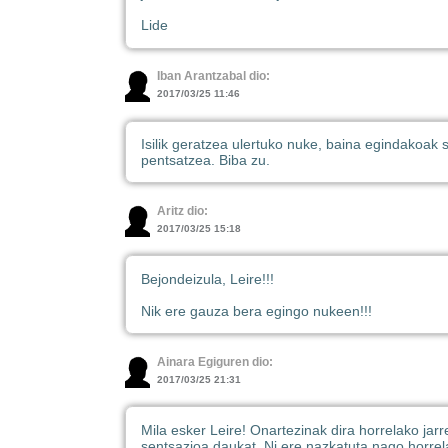
Lide
Iban Arantzabal dio:
2017/03/25 11:46
Isilik geratzea ulertuko nuke, baina egindakoak
pentsatzea. Biba zu.
Aritz dio:
2017/03/25 15:18
Bejondeizula, Leire!!!
Nik ere gauza bera egingo nukeen!!!
Ainara Egiguren dio:
2017/03/25 21:31
Mila esker Leire! Onartezinak dira horrelako jar
sentsazioa daukat. Ni ere nazkatuta nago horre