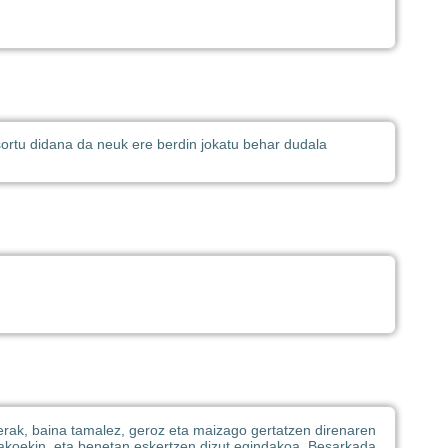
 sortu didana da neuk ere berdin jokatu behar dudala
rerak, baina tamalez, geroz eta maizago gertatzen direnaren
lakoekin, eta benetan eskertzen dizut egindakoa. Besarkada