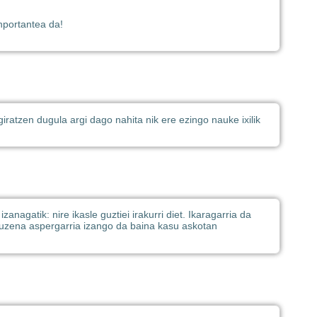
nportantea da!
giratzen dugula argi dago nahita nik ere ezingo nauke ixilik
zanagatik: nire ikasle guztiei irakurri diet. Ikaragarria da
 zuzena aspergarria izango da baina kasu askotan