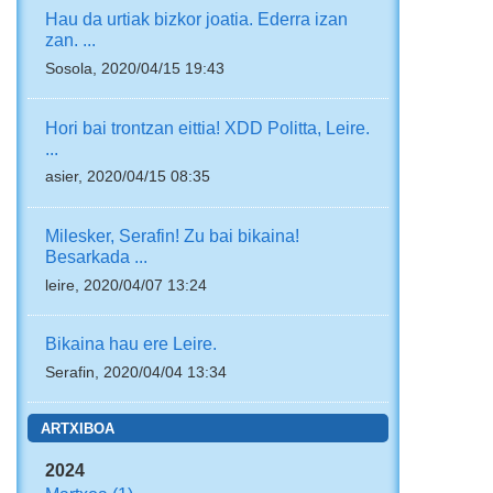
Hau da urtiak bizkor joatia. Ederra izan
zan. ...
Sosola, 2020/04/15 19:43
Hori bai trontzan eittia! XDD Politta, Leire.
...
asier, 2020/04/15 08:35
Milesker, Serafin! Zu bai bikaina!
Besarkada ...
leire, 2020/04/07 13:24
Bikaina hau ere Leire.
Serafin, 2020/04/04 13:34
ARTXIBOA
2024