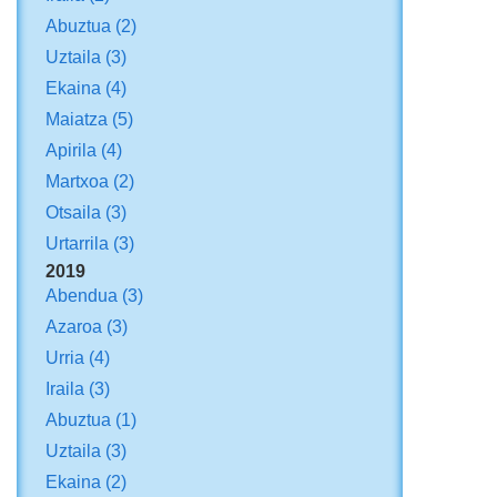
Abuztua
(2)
Uztaila
(3)
Ekaina
(4)
Maiatza
(5)
Apirila
(4)
Martxoa
(2)
Otsaila
(3)
Urtarrila
(3)
2019
Abendua
(3)
Azaroa
(3)
Urria
(4)
Iraila
(3)
Abuztua
(1)
Uztaila
(3)
Ekaina
(2)