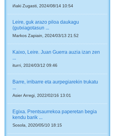
iñaki Zugasti, 2024/08/14 10:54
Leire, guk arazo piloa daukagu
(gutxiagotasun ...
Markos Zapiain, 2024/03/13 21:52
Kaixo, Leire. Juan Guerra auzia izan zen
...
iturri, 2024/03/12 09:46
Barre, irribarre eta aurpegiarekin trukatu
...
Asier Arregi, 2022/02/16 13:01
Egixa. Prentsaurrekoa paperetan begia
kendu barik ...
Sosola, 2020/05/10 18:15