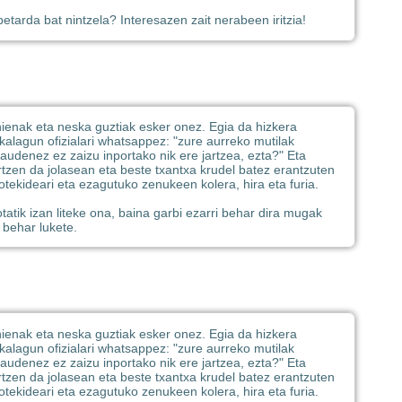
etarda bat nintzela? Interesazen zait nerabeen iritzia!
ehienak eta neska guztiak esker onez. Egia da hizkera
skalagun ofizialari whatsappez: "zure aurreko mutilak
 zaudenez ez zaizu inportako nik ere jartzea, ezta?" Eta
rtzen da jolasean eta beste txantxa krudel batez erantzuten
tekideari eta ezagutuko zenukeen kolera, hira eta furia.
tatik izan liteke ona, baina garbi ezarri behar dira mugak
 behar lukete.
ehienak eta neska guztiak esker onez. Egia da hizkera
skalagun ofizialari whatsappez: "zure aurreko mutilak
 zaudenez ez zaizu inportako nik ere jartzea, ezta?" Eta
rtzen da jolasean eta beste txantxa krudel batez erantzuten
tekideari eta ezagutuko zenukeen kolera, hira eta furia.