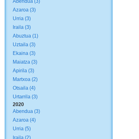
Abendua
(3)
Azaroa
(3)
Urria
(3)
Iraila
(3)
Abuztua
(1)
Uztaila
(3)
Ekaina
(3)
Maiatza
(3)
Apirila
(3)
Martxoa
(2)
Otsaila
(4)
Urtarrila
(3)
2020
Abendua
(3)
Azaroa
(4)
Urria
(5)
Iraila
(2)