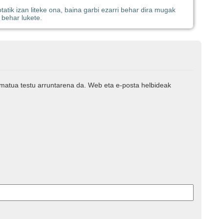
tatik izan liteke ona, baina garbi ezarri behar dira mugak
 behar lukete.
rmatua testu arruntarena da. Web eta e-posta helbideak