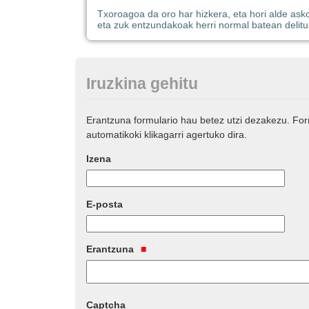
Txoroagoa da oro har hizkera, eta hori alde asko
eta zuk entzundakoak herri normal batean delitu
Iruzkina gehitu
Erantzuna formulario hau betez utzi dezakezu. Fo
automatikoki klikagarri agertuko dira.
Izena
E-posta
Erantzuna
Captcha