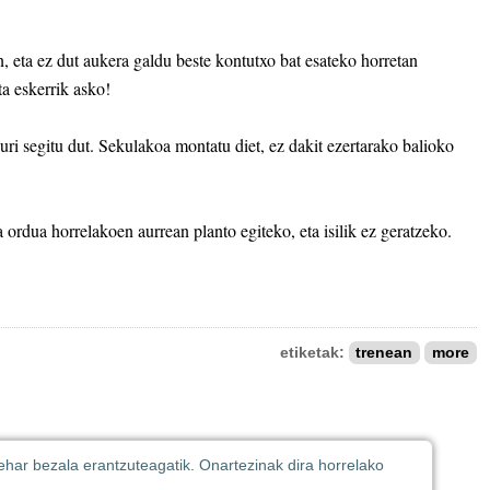
n, eta ez dut aukera galdu beste kontutxo bat esateko horretan
a eskerrik asko!
urduri segitu dut. Sekulakoa montatu diet, ez dakit ezertarako balioko
 ordua horrelakoen aurrean planto egiteko, eta isilik ez geratzeko.
etiketak:
trenean
more
 behar bezala erantzuteagatik. Onartezinak dira horrelako