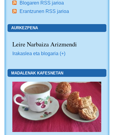
Blogaren RSS jarioa
Erantzunen RSS jarioa
AURKEZPENA
Leire Narbaiza Arizmendi
Irakaslea eta blogaria (+)
MADALENAK KAFESNETAN