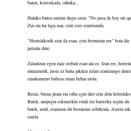
baten, korroskada, oihuka...
Halako baten entzun dugu ozen: "No pasa de hoy sin que
Zur eta lur laga nau, ezin ezer erantzunda.
"Horrelakorik ezin da esan, ezta brometan ere" bota di
jarraitu dute.
Zalantzan egon naiz zerbait esan ala ez. Izan ere, horre
nintzenetik, inoiz ez baita jakiten zelan erantzungo dute
emakumeari babesa eman behar niola.
Beraz, burua jiratu eta oihu egin diet ezin dela horrelako
Batek, aurpegia eskuarekin estali eta barrezka segitu du.
batek, umil, erantzun dit brometan zebiltzala. Atzera nik
zaiela.