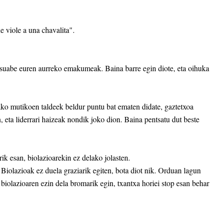
 viole a una chavalita".
e suabe euren aurreko emakumeak. Baina barre egin diote, eta oihuka
lako mutikoen taldeek beldur puntu bat ematen didate, gaztetxoa
n, eta liderrari haizeak nondik joko dion. Baina pentsatu dut beste
rik esan, biolazioarekin ez delako jolasten.
 Biolazioak ez duela graziarik egiten, bota diot nik. Orduan lagun
 biolazioaren ezin dela bromarik egin, txantxa horiei stop esan behar