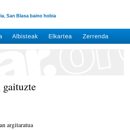
ia, San Blasa baino hobia
a
Albisteak
Elkartea
Zerrenda
 gaituzte
n argitaratua