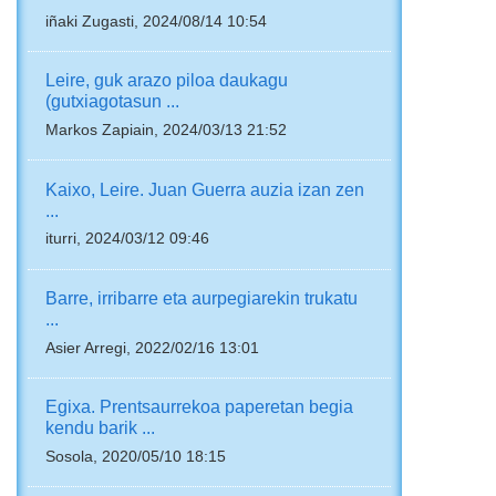
iñaki Zugasti, 2024/08/14 10:54
Leire, guk arazo piloa daukagu
(gutxiagotasun ...
Markos Zapiain, 2024/03/13 21:52
Kaixo, Leire. Juan Guerra auzia izan zen
...
iturri, 2024/03/12 09:46
Barre, irribarre eta aurpegiarekin trukatu
...
Asier Arregi, 2022/02/16 13:01
Egixa. Prentsaurrekoa paperetan begia
kendu barik ...
Sosola, 2020/05/10 18:15