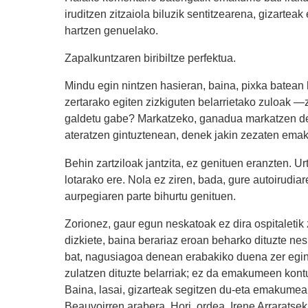
iruditzen zitzaiola biluzik sentitzearena, gizartea
hartzen genuelako.
Zapalkuntzaren biribiltze perfektua.
Mindu egin nintzen hasieran, baina, pixka batean 
zertarako egiten zizkiguten belarrietako zuloak —z
galdetu gabe? Markatzeko, ganadua markatzen de
ateratzen gintuztenean, denek jakin zezaten emak
Behin zartziloak jantzita, ez genituen eranzten. U
lotarako ere. Nola ez ziren, bada, gure autoirudia
aurpegiaren parte bihurtu genituen.
Zorionez, gaur egun neskatoak ez dira ospitaletik
dizkiete, baina berariaz eroan beharko dituzte nes
bat, nagusiagoa denean erabakiko duena zer egin b
zulatzen dituzte belarriak; ez da emakumeen kontua
Baina, lasai, gizarteak segitzen du-eta emakume
Beauvoirren arabera. Hori, ordea, Irene Arraratse