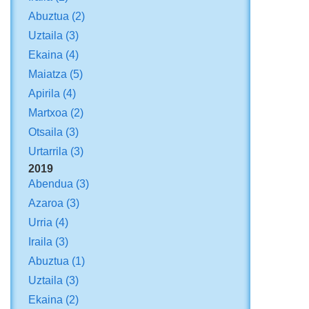
Abuztua
(2)
Uztaila
(3)
Ekaina
(4)
Maiatza
(5)
Apirila
(4)
Martxoa
(2)
Otsaila
(3)
Urtarrila
(3)
2019
Abendua
(3)
Azaroa
(3)
Urria
(4)
Iraila
(3)
Abuztua
(1)
Uztaila
(3)
Ekaina
(2)