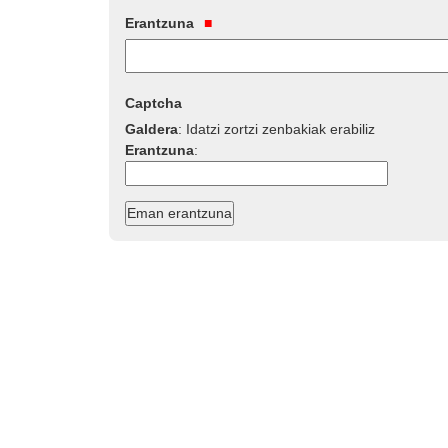
Erantzuna
Captcha
Galdera
:
Idatzi zortzi zenbakiak erabiliz
Erantzuna
: