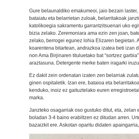
Gure belaunaldiko emakumeoi, jaio bezain laster, 
bataiatu eta belarrietan zuloak, belarritakoak jan
katolikoegia sakramentu garrantzitsuenari uko egite
bizia zelako. Zeremoniara ama ezin zen joan, batet
zelako, berrogei egunez lohia Elizaren begietan. 
koarentena bitartean, andrazkoa izatea beti izan d
non Ama Birjinaren tituluetako bat “sortzez garbia
araztasuna. Detergente merke baten iragarki iruzurt
Ez dakit zein ordenatan izaten zen belarriak zulat
ginen ospitaletik. Izan ere, bataioa eta belarritako
kenduko, inoiz ez gaituztelako euren erregistroe
marka.
Janzteko osagarriak oso gustuko ditut, eta, zelan 
boladan 3-4 baino erabiltzen ez ditudan arren. Ur
bazaizkit ere. Askotan oparitu didaten apaingarria