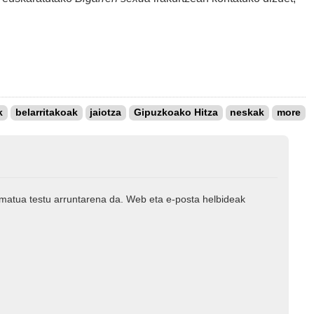
k
belarritakoak
jaiotza
Gipuzkoako Hitza
neskak
more
rmatua testu arruntarena da. Web eta e-posta helbideak