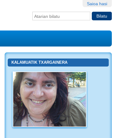
Saioa hasi
Bilatu atarian
Bilaketa
aurreratua…
KALAMUATIK TXARGAINERA