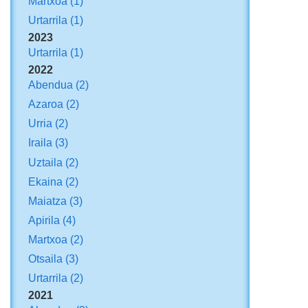
Martxoa
(1)
Urtarrila
(1)
2023
Urtarrila
(1)
2022
Abendua
(2)
Azaroa
(2)
Urria
(2)
Iraila
(3)
Uztaila
(2)
Ekaina
(2)
Maiatza
(3)
Apirila
(4)
Martxoa
(2)
Otsaila
(3)
Urtarrila
(2)
2021