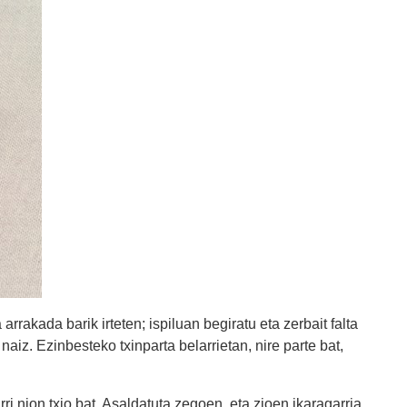
arrakada barik irteten; ispiluan begiratu eta zerbait falta
naiz. Ezinbesteko txinparta belarrietan, nire parte bat,
i nion txio bat. Asaldatuta zegoen, eta zioen ikaragarria