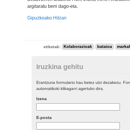
argitaratu berri dago-eta.
Gipuzkoako Hitzan
etiketak:
Kolaborazioak
bataioa
marka
Iruzkina gehitu
Erantzuna formulario hau betez utzi dezakezu. Fo
automatikoki klikagarri agertuko dira.
Izena
E-posta