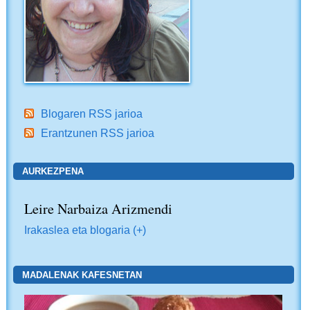
Blogaren RSS jarioa
Erantzunen RSS jarioa
AURKEZPENA
Leire Narbaiza Arizmendi
Irakaslea eta blogaria (+)
MADALENAK KAFESNETAN