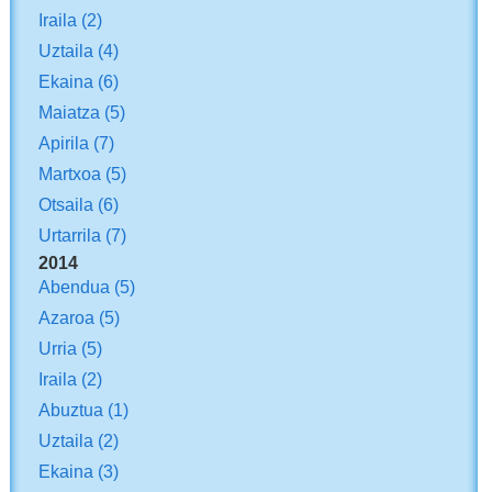
Iraila
(2)
Uztaila
(4)
Ekaina
(6)
Maiatza
(5)
Apirila
(7)
Martxoa
(5)
Otsaila
(6)
Urtarrila
(7)
2014
Abendua
(5)
Azaroa
(5)
Urria
(5)
Iraila
(2)
Abuztua
(1)
Uztaila
(2)
Ekaina
(3)