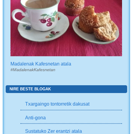
Madalenak Kafesnetan atala
#MadalenakKafesnetan
NIRE BESTE BLOGAK
Txargaingo tontorretik dakusat
Anti-gona
Sustatuko Zer erantzi atala