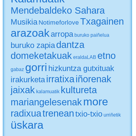
Mendebaldeko Sahara
Txagainen
Musikia
Notimeforlove
arazoak
arropa
buruko paiñelua
dantza
buruko zapia
domeketakuak
etno
eraldaLAB
gorri
hizkuntza gutxituak
gabaz
irratixa
iñorenak
irakurketa
jaixak
kultureta
kalamuatik
more
mariangelesenak
radixua
trenean
txio-txio
urriñetik
üskara