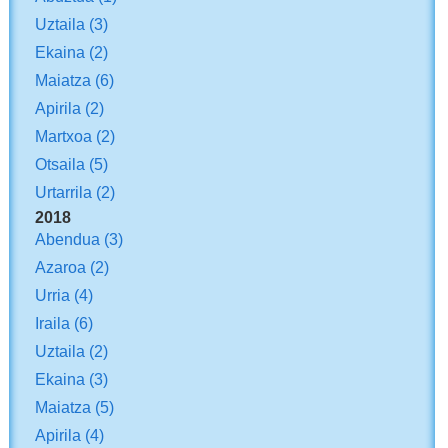
Uztaila
(3)
Ekaina
(2)
Maiatza
(6)
Apirila
(2)
Martxoa
(2)
Otsaila
(5)
Urtarrila
(2)
2018
Abendua
(3)
Azaroa
(2)
Urria
(4)
Iraila
(6)
Uztaila
(2)
Ekaina
(3)
Maiatza
(5)
Apirila
(4)