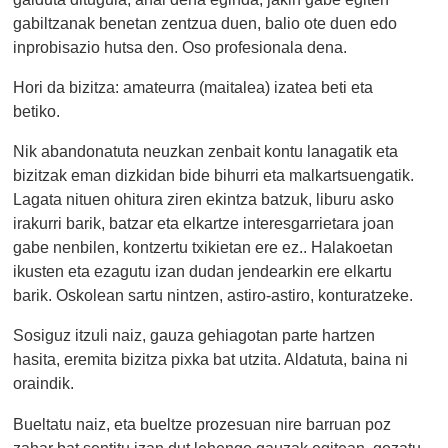
gabiltzanak benetan zentzua duen, balio ote duen edo
inprobisazio hutsa den. Oso profesionala dena.
Hori da bizitza: amateurra (maitalea) izatea beti eta
betiko.
Nik abandonatuta neuzkan zenbait kontu lanagatik eta
bizitzak eman dizkidan bide bihurri eta malkartsuengatik.
Lagata nituen ohitura ziren ekintza batzuk, liburu asko
irakurri barik, batzar eta elkartze interesgarrietara joan
gabe nenbilen, kontzertu txikietan ere ez.. Halakoetan
ikusten eta ezagutu izan dudan jendearkin ere elkartu
barik. Oskolean sartu nintzen, astiro-astiro, konturatzeke.
Sosiguz itzuli naiz, gauza gehiagotan parte hartzen
hasita, eremita bizitza pixka bat utzita. Aldatuta, baina ni
oraindik.
Bueltatu naiz, eta bueltze prozesuan nire barruan poz
zahar bat sentitu izan dut lehengo gauzak egitean, gozatu