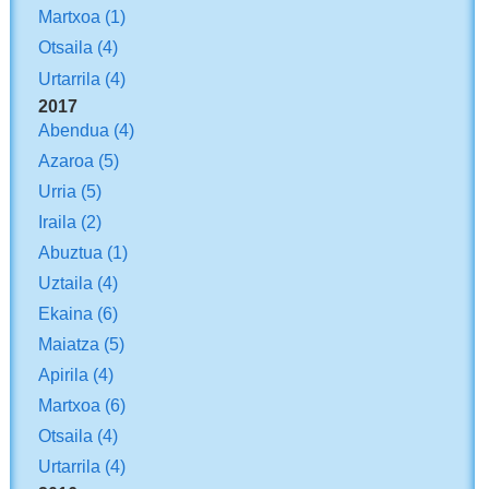
Martxoa
(1)
Otsaila
(4)
Urtarrila
(4)
2017
Abendua
(4)
Azaroa
(5)
Urria
(5)
Iraila
(2)
Abuztua
(1)
Uztaila
(4)
Ekaina
(6)
Maiatza
(5)
Apirila
(4)
Martxoa
(6)
Otsaila
(4)
Urtarrila
(4)