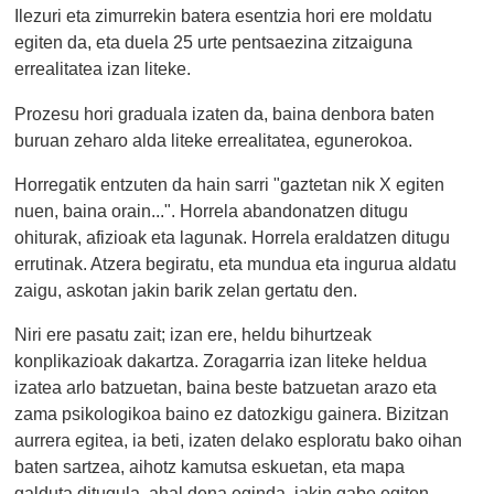
Ilezuri eta zimurrekin batera esentzia hori ere moldatu
egiten da, eta duela 25 urte pentsaezina zitzaiguna
errealitatea izan liteke.
Prozesu hori graduala izaten da, baina denbora baten
buruan zeharo alda liteke errealitatea, egunerokoa.
Horregatik entzuten da hain sarri "gaztetan nik X egiten
nuen, baina orain...". Horrela abandonatzen ditugu
ohiturak, afizioak eta lagunak. Horrela eraldatzen ditugu
errutinak. Atzera begiratu, eta mundua eta ingurua aldatu
zaigu, askotan jakin barik zelan gertatu den.
Niri ere pasatu zait; izan ere, heldu bihurtzeak
konplikazioak dakartza. Zoragarria izan liteke heldua
izatea arlo batzuetan, baina beste batzuetan arazo eta
zama psikologikoa baino ez datozkigu gainera. Bizitzan
aurrera egitea, ia beti, izaten delako esploratu bako oihan
baten sartzea, aihotz kamutsa eskuetan, eta mapa
galduta ditugula, ahal dena eginda, jakin gabe egiten