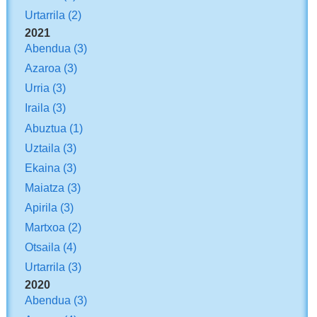
Urtarrila
(2)
2021
Abendua
(3)
Azaroa
(3)
Urria
(3)
Iraila
(3)
Abuztua
(1)
Uztaila
(3)
Ekaina
(3)
Maiatza
(3)
Apirila
(3)
Martxoa
(2)
Otsaila
(4)
Urtarrila
(3)
2020
Abendua
(3)