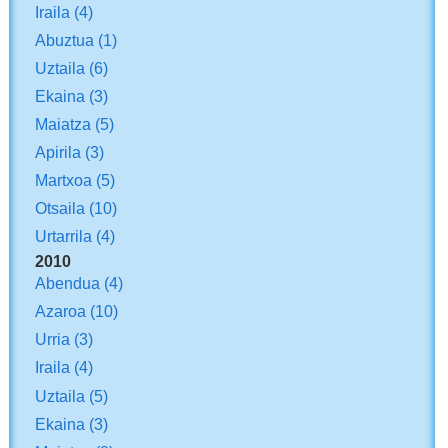
Iraila
(4)
Abuztua
(1)
Uztaila
(6)
Ekaina
(3)
Maiatza
(5)
Apirila
(3)
Martxoa
(5)
Otsaila
(10)
Urtarrila
(4)
2010
Abendua
(4)
Azaroa
(10)
Urria
(3)
Iraila
(4)
Uztaila
(5)
Ekaina
(3)