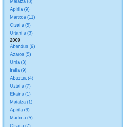
Maiatza
(8)
Apirila
(9)
Martxoa
(11)
Otsaila
(5)
Urtarrila
(3)
2009
Abendua
(9)
Azaroa
(5)
Urria
(3)
Iraila
(9)
Abuztua
(4)
Uztaila
(7)
Ekaina
(1)
Maiatza
(1)
Apirila
(6)
Martxoa
(5)
Otsaila
(7)