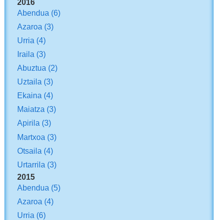
2016
Abendua
(6)
Azaroa
(3)
Urria
(4)
Iraila
(3)
Abuztua
(2)
Uztaila
(3)
Ekaina
(4)
Maiatza
(3)
Apirila
(3)
Martxoa
(3)
Otsaila
(4)
Urtarrila
(3)
2015
Abendua
(5)
Azaroa
(4)
Urria
(6)