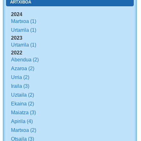
ARTXIBOA
2024
Martxoa
(1)
Urtarrila
(1)
2023
Urtarrila
(1)
2022
Abendua
(2)
Azaroa
(2)
Urria
(2)
Iraila
(3)
Uztaila
(2)
Ekaina
(2)
Maiatza
(3)
Apirila
(4)
Martxoa
(2)
Otsaila
(3)