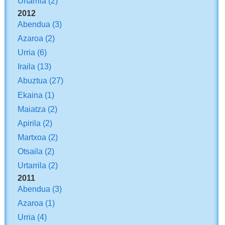
Urtarrila
(2)
2012
Abendua
(3)
Azaroa
(2)
Urria
(6)
Iraila
(13)
Abuztua
(27)
Ekaina
(1)
Maiatza
(2)
Apirila
(2)
Martxoa
(2)
Otsaila
(2)
Urtarrila
(2)
2011
Abendua
(3)
Azaroa
(1)
Urria
(4)