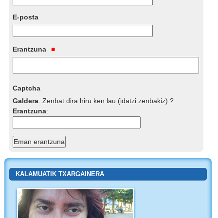
E-posta
Erantzuna
Captcha
Galdera
:
Zenbat dira hiru ken lau (idatzi zenbakiz) ?
Erantzuna
:
KALAMUATIK TXARGAINERA