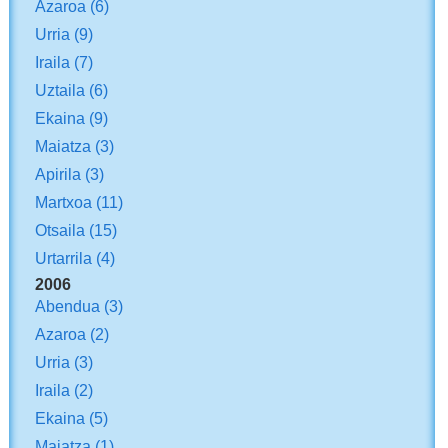
Azaroa
(6)
Urria
(9)
Iraila
(7)
Uztaila
(6)
Ekaina
(9)
Maiatza
(3)
Apirila
(3)
Martxoa
(11)
Otsaila
(15)
Urtarrila
(4)
2006
Abendua
(3)
Azaroa
(2)
Urria
(3)
Iraila
(2)
Ekaina
(5)
Maiatza
(1)