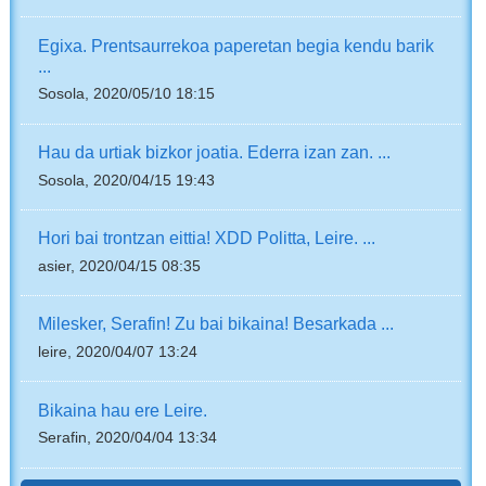
Egixa. Prentsaurrekoa paperetan begia kendu barik
...
Sosola, 2020/05/10 18:15
Hau da urtiak bizkor joatia. Ederra izan zan. ...
Sosola, 2020/04/15 19:43
Hori bai trontzan eittia! XDD Politta, Leire. ...
asier, 2020/04/15 08:35
Milesker, Serafin! Zu bai bikaina! Besarkada ...
leire, 2020/04/07 13:24
Bikaina hau ere Leire.
Serafin, 2020/04/04 13:34