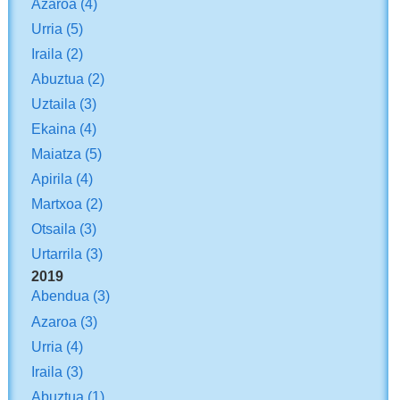
Azaroa
(4)
Urria
(5)
Iraila
(2)
Abuztua
(2)
Uztaila
(3)
Ekaina
(4)
Maiatza
(5)
Apirila
(4)
Martxoa
(2)
Otsaila
(3)
Urtarrila
(3)
2019
Abendua
(3)
Azaroa
(3)
Urria
(4)
Iraila
(3)
Abuztua
(1)