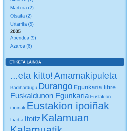
Martxoa
(2)
Otsaila
(2)
Urtarrila
(5)
2005
Abendua
(9)
Azaroa
(6)
ETIKETA LAINOA
...eta kitto!
Amamakipuleta
Durango
Egunkaria libre
Badihardugu
Euskaldunon Egunkaria
Eustakion
Eustakion ipoiñak
ipoinak
Kalamuan
Itoitz
Ipad-a
Kalamuatik