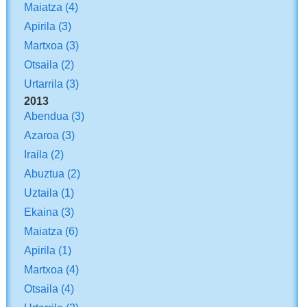
Maiatza
(4)
Apirila
(3)
Martxoa
(3)
Otsaila
(2)
Urtarrila
(3)
2013
Abendua
(3)
Azaroa
(3)
Iraila
(2)
Abuztua
(2)
Uztaila
(1)
Ekaina
(3)
Maiatza
(6)
Apirila
(1)
Martxoa
(4)
Otsaila
(4)