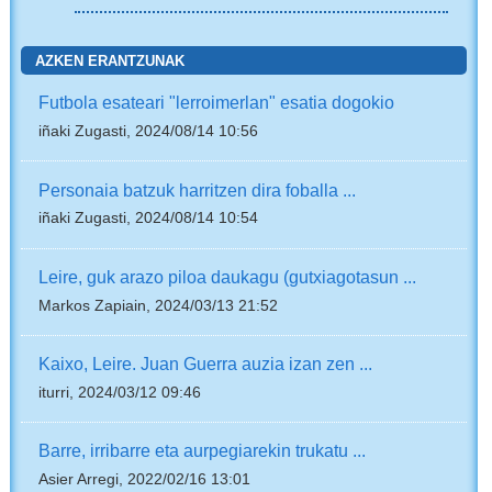
AZKEN ERANTZUNAK
Futbola esateari "lerroimerlan" esatia dogokio
iñaki Zugasti, 2024/08/14 10:56
Personaia batzuk harritzen dira foballa ...
iñaki Zugasti, 2024/08/14 10:54
Leire, guk arazo piloa daukagu (gutxiagotasun ...
Markos Zapiain, 2024/03/13 21:52
Kaixo, Leire. Juan Guerra auzia izan zen ...
iturri, 2024/03/12 09:46
Barre, irribarre eta aurpegiarekin trukatu ...
Asier Arregi, 2022/02/16 13:01