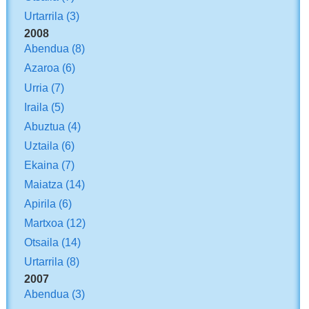
Urtarrila
(3)
2008
Abendua
(8)
Azaroa
(6)
Urria
(7)
Iraila
(5)
Abuztua
(4)
Uztaila
(6)
Ekaina
(7)
Maiatza
(14)
Apirila
(6)
Martxoa
(12)
Otsaila
(14)
Urtarrila
(8)
2007
Abendua
(3)