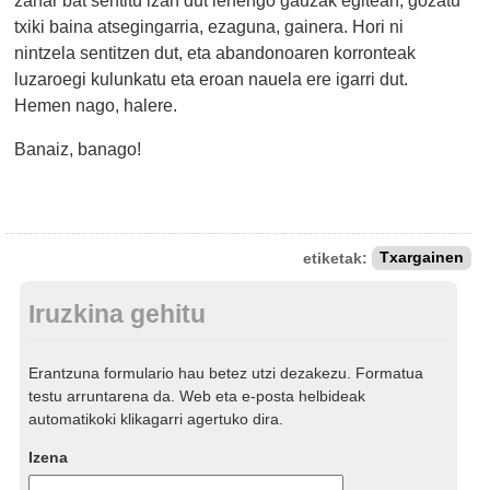
txiki baina atsegingarria, ezaguna, gainera. Hori ni
nintzela sentitzen dut, eta abandonoaren korronteak
luzaroegi kulunkatu eta eroan nauela ere igarri dut.
Hemen nago, halere.
Banaiz, banago!
etiketak:
Txargainen
Iruzkina gehitu
Erantzuna formulario hau betez utzi dezakezu. Formatua
testu arruntarena da. Web eta e-posta helbideak
automatikoki klikagarri agertuko dira.
Izena