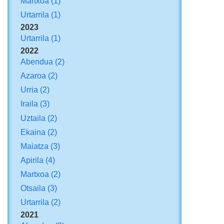
Martxoa
(1)
Urtarrila
(1)
2023
Urtarrila
(1)
2022
Abendua
(2)
Azaroa
(2)
Urria
(2)
Iraila
(3)
Uztaila
(2)
Ekaina
(2)
Maiatza
(3)
Apirila
(4)
Martxoa
(2)
Otsaila
(3)
Urtarrila
(2)
2021