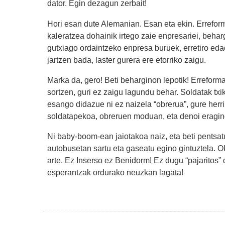
dator. Egin dezagun zerbait!
Hori esan dute Alemanian. Esan eta ekin. Erreforma
kaleratzea dohainik irtego zaie enpresariei, beha
gutxiago ordaintzeko enpresa buruek, erretiro eda
jartzen bada, laster gurera ere etorriko zaigu.
Marka da, gero! Beti beharginon lepotik! Erreform
sortzen, guri ez zaigu lagundu behar. Soldatak txi
esango didazue ni ez naizela “obrerua”, gure herr
soldatapekoa, obreruen moduan, eta denoi eragin
Ni baby-boom-ean jaiotakoa naiz, eta beti pentsatu
autobusetan sartu eta gaseatu egino gintuztela. 
arte. Ez Inserso ez Benidorm! Ez dugu “pajaritos” 
esperantzak ordurako neuzkan lagata!