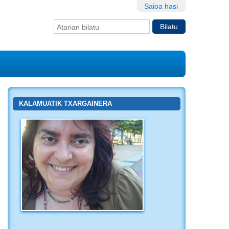
Saioa hasi
Bilatu atarian
Bilaketa
aurreratua…
KALAMUATIK TXARGAINERA