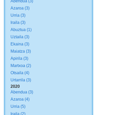
Abendua
(3)
Azaroa
(3)
Urria
(3)
Iraila
(3)
Abuztua
(1)
Uztaila
(3)
Ekaina
(3)
Maiatza
(3)
Apirila
(3)
Martxoa
(2)
Otsaila
(4)
Urtarrila
(3)
2020
Abendua
(3)
Azaroa
(4)
Urria
(5)
Iraila
(2)