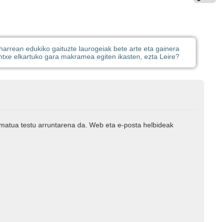
harrean edukiko gaituzte laurogeiak bete arte eta gainera
ntxe elkartuko gara makramea egiten ikasten, ezta Leire?
rmatua testu arruntarena da. Web eta e-posta helbideak