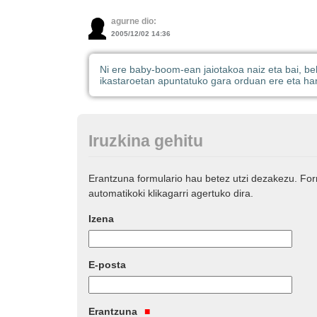
agurne dio:
2005/12/02 14:36
Ni ere baby-boom-ean jaiotakoa naiz eta bai, be
ikastaroetan apuntatuko gara orduan ere eta ha
Iruzkina gehitu
Erantzuna formulario hau betez utzi dezakezu. Fo
automatikoki klikagarri agertuko dira.
Izena
E-posta
Erantzuna