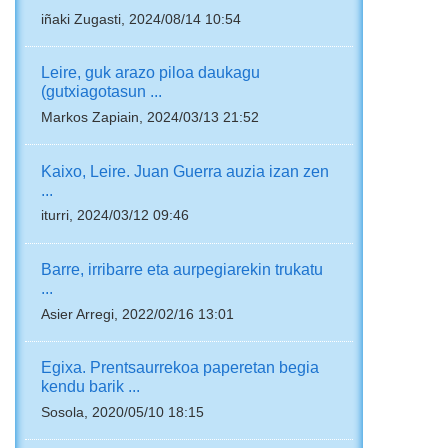
iñaki Zugasti, 2024/08/14 10:54
Leire, guk arazo piloa daukagu
(gutxiagotasun ...
Markos Zapiain, 2024/03/13 21:52
Kaixo, Leire. Juan Guerra auzia izan zen
...
iturri, 2024/03/12 09:46
Barre, irribarre eta aurpegiarekin trukatu
...
Asier Arregi, 2022/02/16 13:01
Egixa. Prentsaurrekoa paperetan begia
kendu barik ...
Sosola, 2020/05/10 18:15