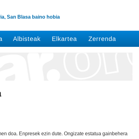
ia, San Blasa baino hobia
a
Albisteak
Elkartea
Zerrenda
a
men doa. Enpresek ezin dute. Ongizate estatua gainbehera