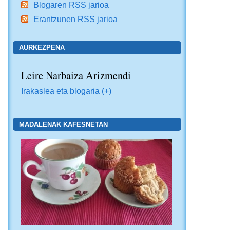
Blogaren RSS jarioa
Erantzunen RSS jarioa
AURKEZPENA
Leire Narbaiza Arizmendi
Irakaslea eta blogaria (+)
MADALENAK KAFESNETAN