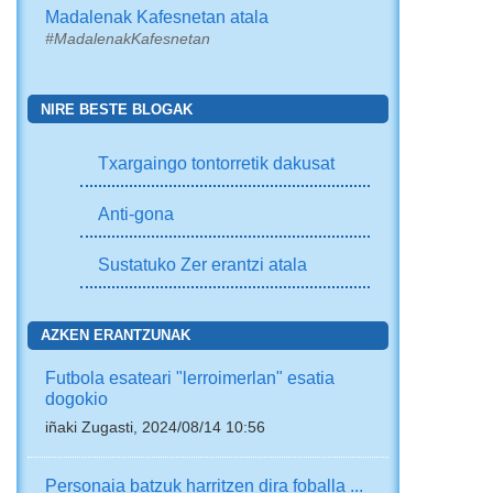
Madalenak Kafesnetan atala
#MadalenakKafesnetan
NIRE BESTE BLOGAK
Txargaingo tontorretik dakusat
Anti-gona
Sustatuko Zer erantzi atala
AZKEN ERANTZUNAK
Futbola esateari "lerroimerlan" esatia
dogokio
iñaki Zugasti, 2024/08/14 10:56
Personaia batzuk harritzen dira foballa ...