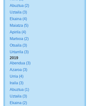
Abuztua
(2)
Uztaila
(3)
Ekaina
(4)
Maiatza
(5)
Apirila
(4)
Martxoa
(2)
Otsaila
(3)
Urtarrila
(3)
2019
Abendua
(3)
Azaroa
(3)
Urria
(4)
Iraila
(3)
Abuztua
(1)
Uztaila
(3)
Ekaina
(2)