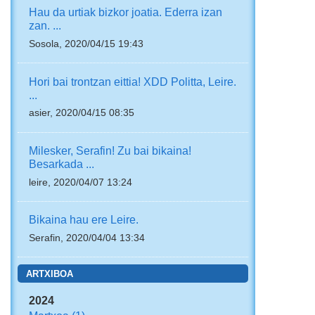
Hau da urtiak bizkor joatia. Ederra izan
zan. ...
Sosola, 2020/04/15 19:43
Hori bai trontzan eittia! XDD Politta, Leire.
...
asier, 2020/04/15 08:35
Milesker, Serafin! Zu bai bikaina!
Besarkada ...
leire, 2020/04/07 13:24
Bikaina hau ere Leire.
Serafin, 2020/04/04 13:34
ARTXIBOA
2024