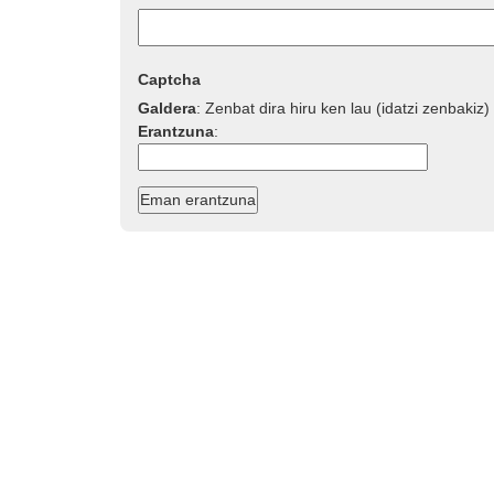
Captcha
Galdera
:
Zenbat dira hiru ken lau (idatzi zenbakiz)
Erantzuna
: