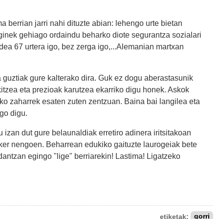
 berrian jarri nahi dituzte abian: lehengo urte bietan
rginek gehiago ordaindu beharko diote segurantza sozialari
dea 67 urtera igo, bez zerga igo,...Alemanian martxan
a guztiak gure kalterako dira. Guk ez dogu aberastasunik
kitzea eta prezioak karutzea ekarriko digu honek. Askok
iko zaharrek esaten zuten zentzuan. Baina bai langilea eta
go digu.
 izan dut gure belaunaldiak erretiro adinera iritsitakoan
Oker nengoen. Beharrean edukiko gaituzte laurogeiak bete
dantzan egingo "lige" berriarekin! Lastima! Ligatzeko
etiketak:
gorri