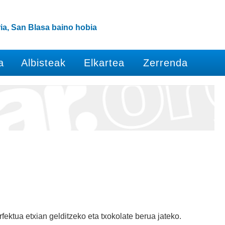
ia, San Blasa baino hobia
a
Albisteak
Elkartea
Zerrenda
fektua etxian gelditzeko eta txokolate berua jateko.