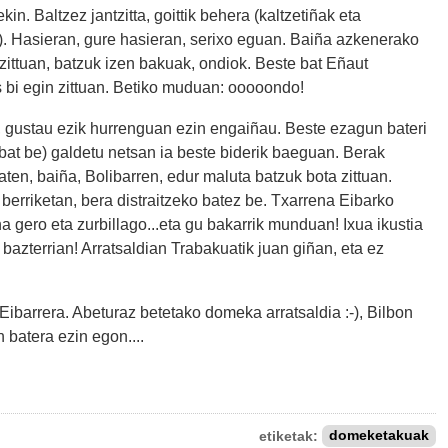
in. Baltzez jantzitta, goittik behera (kaltzetiñak eta
ta). Hasieran, gure hasieran, serixo eguan. Baiña azkenerako
 zittuan, batzuk izen bakuak, ondiok. Beste bat Eñaut
 bi egin zittuan. Betiko muduan: ooooondo!
, gustau ezik hurrenguan ezin engaiñau. Beste ezagun bateri
bat be) galdetu netsan ia beste biderik baeguan. Berak
aten, baiña, Bolibarren, edur maluta batzuk bota zittuan.
 berriketan, bera distraitzeko batez be. Txarrena Eibarko
 gero eta zurbillago...eta gu bakarrik munduan! Ixua ikustia
bazterrian! Arratsaldian Trabakuatik juan giñan, eta ez
Eibarrera. Abeturaz betetako domeka arratsaldia :-), Bilbon
 batera ezin egon....
etiketak:
domeketakuak