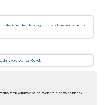
 zinala, Aulesti laurdena inguru bizi da Eibarren barren, ta
aldin, eweldi txarraz. Gexei.
rmatua testu arruntarena da. Web eta e-posta helbideak