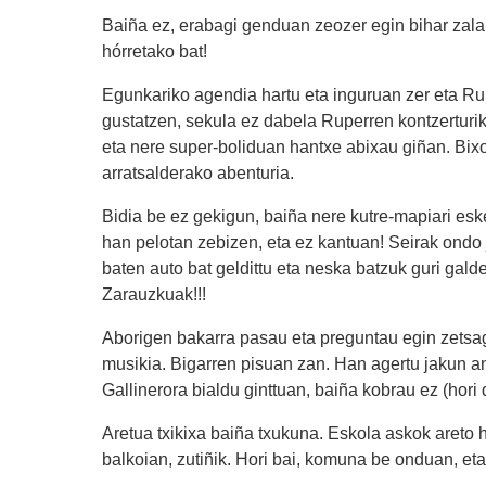
Baiña ez, erabagi genduan zeozer egin bihar zala:
hórretako bat!
Egunkariko agendia hartu eta inguruan zer eta Rup
gustatzen, sekula ez dabela Ruperren kontzerturik 
eta nere super-boliduan hantxe abixau giñan. Bix
arratsalderako abenturia.
Bidia be ez gekigun, baiña nere kutre-mapiari eske
han pelotan zebizen, eta ez kantuan! Seirak ondo 
baten auto bat geldittu eta neska batzuk guri gal
Zarauzkuak!!!
Aborigen bakarra pasau eta preguntau egin zetsag
musikia. Bigarren pisuan zan. Han agertu jakun ant
Gallinerora bialdu ginttuan, baiña kobrau ez (hori de
Aretua txikixa baiña txukuna. Eskola askok areto 
balkoian, zutiñik. Hori bai, komuna be onduan, eta