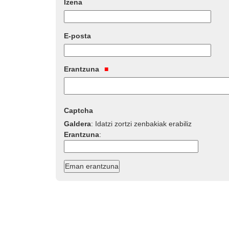
Izena
E-posta
Erantzuna
Captcha
Galdera
:
Idatzi zortzi zenbakiak erabiliz
Erantzuna
: