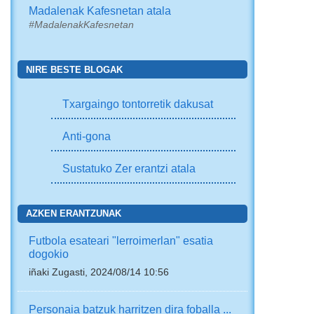
Madalenak Kafesnetan atala
#MadalenakKafesnetan
NIRE BESTE BLOGAK
Txargaingo tontorretik dakusat
Anti-gona
Sustatuko Zer erantzi atala
AZKEN ERANTZUNAK
Futbola esateari "lerroimerlan" esatia
dogokio
iñaki Zugasti, 2024/08/14 10:56
Personaia batzuk harritzen dira foballa ...