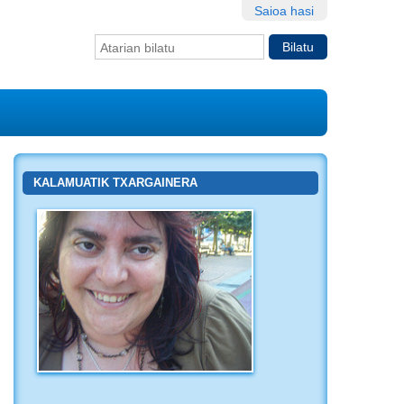
Saioa hasi
Bilatu atarian
Bilaketa
aurreratua…
KALAMUATIK TXARGAINERA