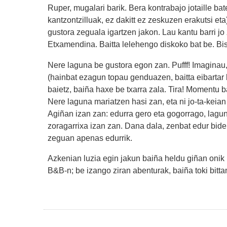
Ruper, mugalari barik. Bera kontrabajo jotaille batek
kantzontzilluak, ez dakitt ez zeskuzen erakutsi e
gustora zeguala igartzen jakon. Lau kantu barri jo
Etxamendina. Baitta lelehengo diskoko bat be. Bis
Nere laguna be gustora egon zan. Pufff! Imaginau
(hainbat ezagun topau genduazen, baitta eibartar 
baietz, baiña haxe be txarra zala. Tira! Momentu b
Nere laguna mariatzen hasi zan, eta ni jo-ta-keian
Agiñan izan zan: edurra gero eta gogorrago, laguna
zoragarrixa izan zan. Dana dala, zenbat edur bide 
zeguan apenas edurrik.
Azkenian luzia egin jakun baiña heldu giñan onik 
B&B-n; be izango ziran abenturak, baiña toki bittan