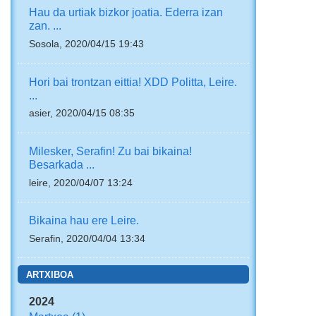
Hau da urtiak bizkor joatia. Ederra izan
zan. ...
Sosola, 2020/04/15 19:43
Hori bai trontzan eittia! XDD Politta, Leire.
...
asier, 2020/04/15 08:35
Milesker, Serafin! Zu bai bikaina!
Besarkada ...
leire, 2020/04/07 13:24
Bikaina hau ere Leire.
Serafin, 2020/04/04 13:34
ARTXIBOA
2024