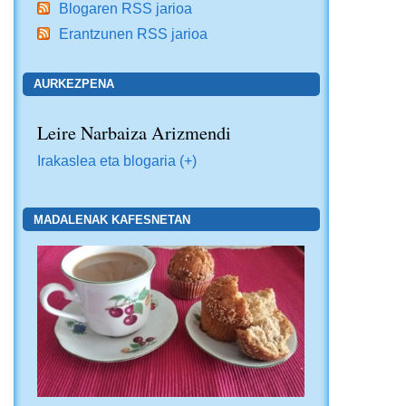
Blogaren RSS jarioa
Erantzunen RSS jarioa
AURKEZPENA
Leire Narbaiza Arizmendi
Irakaslea eta blogaria (+)
MADALENAK KAFESNETAN