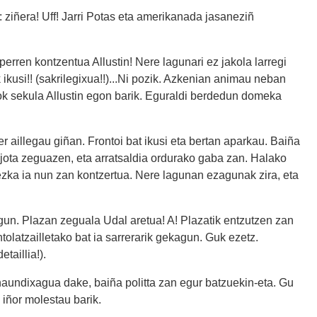
 ziñera! Uff! Jarri Potas eta amerikanada jasaneziñ
erren kontzentua Allustin! Nere lagunari ez jakola larregi
ikusi!! (sakrilegixua!!)...Ni pozik. Azkenian animau neban
ok sekula Allustin egon barik. Eguraldi berdedun domeka
r aillegau giñan. Frontoi bat ikusi eta bertan aparkau. Baiña
jota zeguazen, eta arratsaldia ordurako gaba zan. Halako
dezka ia nun zan kontzertua. Nere lagunan ezagunak zira, eta
un. Plazan zeguala Udal aretua! A! Plazatik entzutzen zan
olatzailletako bat ia sarrerarik gekagun. Guk ezetz.
taillia!).
haundixagua dake, baiña politta zan egur batzuekin-eta. Gu
 iñor molestau barik.