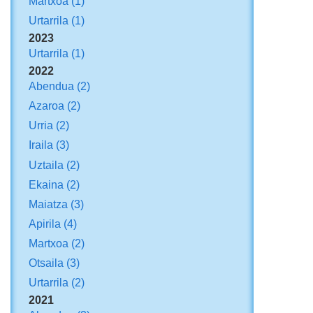
Martxoa
(1)
Urtarrila
(1)
2023
Urtarrila
(1)
2022
Abendua
(2)
Azaroa
(2)
Urria
(2)
Iraila
(3)
Uztaila
(2)
Ekaina
(2)
Maiatza
(3)
Apirila
(4)
Martxoa
(2)
Otsaila
(3)
Urtarrila
(2)
2021