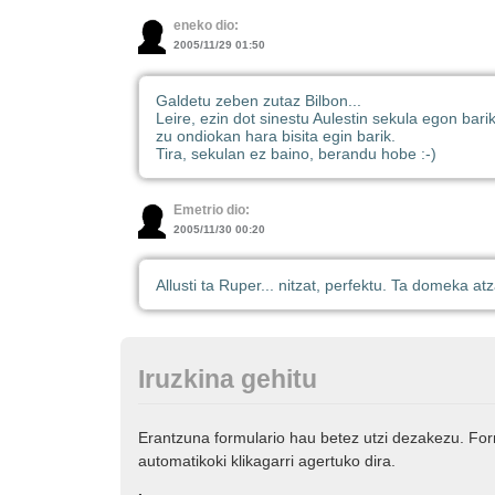
eneko dio:
2005/11/29 01:50
Galdetu zeben zutaz Bilbon...
Leire, ezin dot sinestu Aulestin sekula egon barik
zu ondiokan hara bisita egin barik.
Tira, sekulan ez baino, berandu hobe :-)
Emetrio dio:
2005/11/30 00:20
Allusti ta Ruper... nitzat, perfektu. Ta domeka atz
Iruzkina gehitu
Erantzuna formulario hau betez utzi dezakezu. Fo
automatikoki klikagarri agertuko dira.