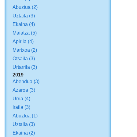
Abuztua
(2)
Uztaila
(3)
Ekaina
(4)
Maiatza
(5)
Apirila
(4)
Martxoa
(2)
Otsaila
(3)
Urtarrila
(3)
2019
Abendua
(3)
Azaroa
(3)
Urria
(4)
Iraila
(3)
Abuztua
(1)
Uztaila
(3)
Ekaina
(2)