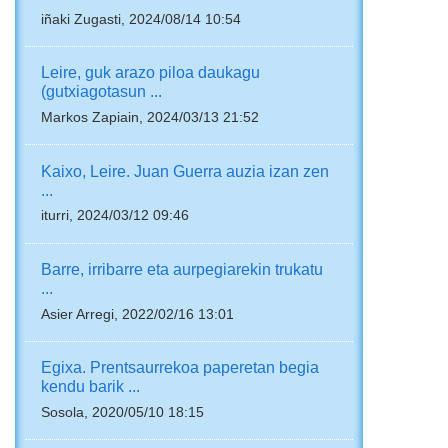
iñaki Zugasti, 2024/08/14 10:54
Leire, guk arazo piloa daukagu
(gutxiagotasun ...
Markos Zapiain, 2024/03/13 21:52
Kaixo, Leire. Juan Guerra auzia izan zen
...
iturri, 2024/03/12 09:46
Barre, irribarre eta aurpegiarekin trukatu
...
Asier Arregi, 2022/02/16 13:01
Egixa. Prentsaurrekoa paperetan begia
kendu barik ...
Sosola, 2020/05/10 18:15