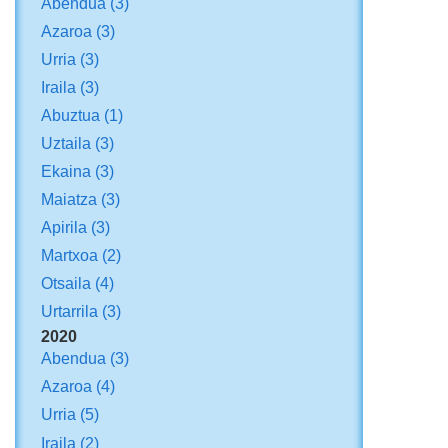
Abendua
(3)
Azaroa
(3)
Urria
(3)
Iraila
(3)
Abuztua
(1)
Uztaila
(3)
Ekaina
(3)
Maiatza
(3)
Apirila
(3)
Martxoa
(2)
Otsaila
(4)
Urtarrila
(3)
2020
Abendua
(3)
Azaroa
(4)
Urria
(5)
Iraila
(2)