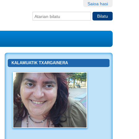
Saioa hasi
Bilatu atarian
Bilaketa
aurreratua…
KALAMUATIK TXARGAINERA