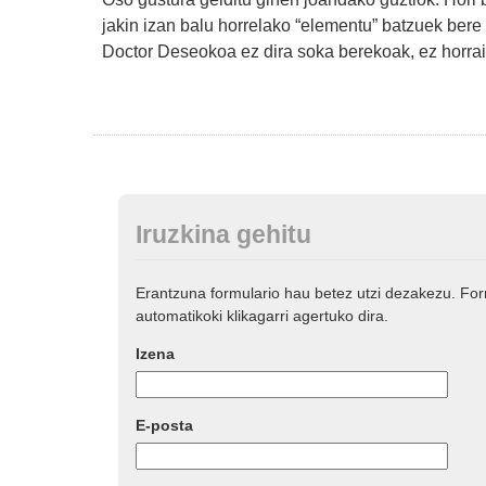
jakin izan balu horrelako “elementu” batzuek bere
Doctor Deseokoa ez dira soka berekoak, ez horrait
Iruzkina gehitu
Erantzuna formulario hau betez utzi dezakezu. Fo
automatikoki klikagarri agertuko dira.
Izena
E-posta