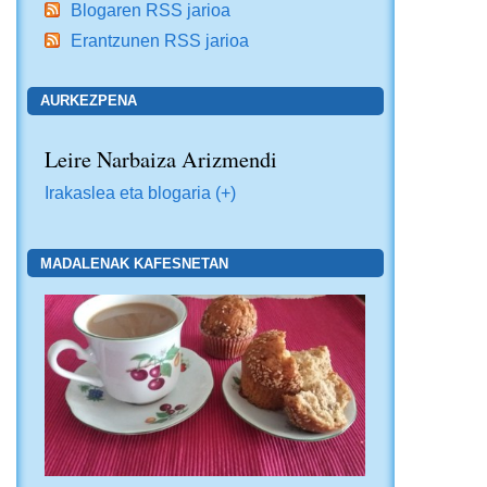
Blogaren RSS jarioa
Erantzunen RSS jarioa
AURKEZPENA
Leire Narbaiza Arizmendi
Irakaslea eta blogaria (+)
MADALENAK KAFESNETAN