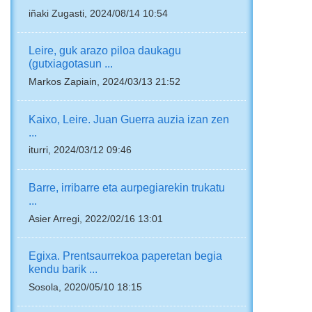
iñaki Zugasti, 2024/08/14 10:54
Leire, guk arazo piloa daukagu
(gutxiagotasun ...
Markos Zapiain, 2024/03/13 21:52
Kaixo, Leire. Juan Guerra auzia izan zen
...
iturri, 2024/03/12 09:46
Barre, irribarre eta aurpegiarekin trukatu
...
Asier Arregi, 2022/02/16 13:01
Egixa. Prentsaurrekoa paperetan begia
kendu barik ...
Sosola, 2020/05/10 18:15