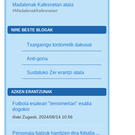
Madalenak Kafesnetan atala
#MadalenakKafesnetan
NIRE BESTE BLOGAK
Txargaingo tontorretik dakusat
Anti-gona
Sustatuko Zer erantzi atala
AZKEN ERANTZUNAK
Futbola esateari "lerroimerlan" esatia
dogokio
iñaki Zugasti, 2024/08/14 10:56
Personaia batzuk harritzen dira foballa ...