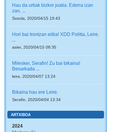
Hau da urtiak bizkor joatia. Ederra izan
zan. ...
Sosola, 2020/04/15 19:43
Hori bai trontzan eittia! XDD Politta, Leire.
...
asier, 2020/04/15 08:35
Milesker, Serafin! Zu bai bikaina!
Besarkada ...
leire, 2020/04/07 13:24
Bikaina hau ere Leire.
Serafin, 2020/04/04 13:34
ARTXIBOA
2024