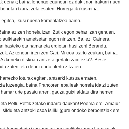
ak denak; baina lehengo egunean ez dakit non irakurri nuen
t benetan txarra zela esaten. Horregatik ikusmina.
k egitea, ikusi nuena komentatzea baino.
Baina ez zen horrela izan. Zutik egon behar izan genuen.
 aulkiarekin ametsetan egon nintzen. Ba, ez. Gainera,
an hasteko eta hamar eta erdietan hasi zen! Berandu.
zuk. Azkenean irten zen Gari. Mikroa txarto zeukan, baina.
 –Azkeneko diskoan antzera gertatu zaio,ezta?- Beste
u zuten, eta denei ondo ulertu zitzaien.
arrezko loturak egiten, antzerki kutsua ematen,
ia luzeegia, baina Francoren epaileak horrela idatzi zuten.
ta hamar urte pasatu arren, gauza gutxi aldatu dira hemen.
ta Petti. Pettik zelako indarra daukan! Poema ere -Amaiur
sildu eta antzoki osoa isilik! (gure ondoko berbontziak ere
bai, komentario izan zen ea zer sentituko zuen Lauaxetak