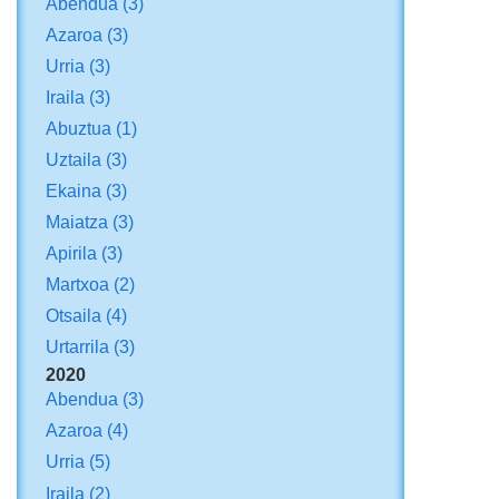
Abendua
(3)
Azaroa
(3)
Urria
(3)
Iraila
(3)
Abuztua
(1)
Uztaila
(3)
Ekaina
(3)
Maiatza
(3)
Apirila
(3)
Martxoa
(2)
Otsaila
(4)
Urtarrila
(3)
2020
Abendua
(3)
Azaroa
(4)
Urria
(5)
Iraila
(2)