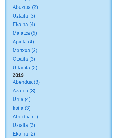
Abuztua
(2)
Uztaila
(3)
Ekaina
(4)
Maiatza
(5)
Apirila
(4)
Martxoa
(2)
Otsaila
(3)
Urtarrila
(3)
2019
Abendua
(3)
Azaroa
(3)
Urria
(4)
Iraila
(3)
Abuztua
(1)
Uztaila
(3)
Ekaina
(2)