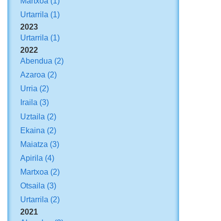
Martxoa
(1)
Urtarrila
(1)
2023
Urtarrila
(1)
2022
Abendua
(2)
Azaroa
(2)
Urria
(2)
Iraila
(3)
Uztaila
(2)
Ekaina
(2)
Maiatza
(3)
Apirila
(4)
Martxoa
(2)
Otsaila
(3)
Urtarrila
(2)
2021