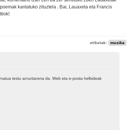
 poemak kantatuko zituztela . Bai, Lauaxeta eta Francis
tiok!
etiketak:
musika
rmatua testu arruntarena da. Web eta e-posta helbideak