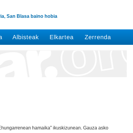
ia, San Blasa baino hobia
a
Albisteak
Elkartea
Zerrenda
“Ehungarrenean hamaika” ikuskizunean. Gauza asko