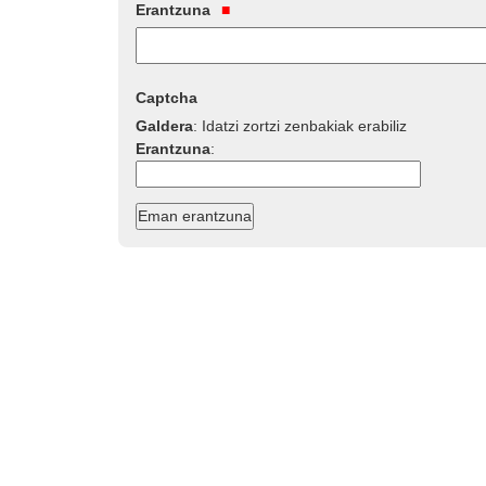
Erantzuna
Captcha
Galdera
:
Idatzi zortzi zenbakiak erabiliz
Erantzuna
: