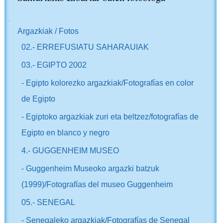
NABIGAZIOA
Argazkiak / Fotos
02.- ERREFUSIATU SAHARAUIAK
03.- EGIPTO 2002
- Egipto kolorezko argazkiak/Fotografías en color
de Egipto
- Egiptoko argazkiak zuri eta beltzez/fotografías de
Egipto en blanco y negro
4.- GUGGENHEIM MUSEO
- Guggenheim Museoko argazki batzuk
(1999)/Fotografías del museo Guggenheim
05.- SENEGAL
- Senegaleko argazkiak/Fotografías de Senegal