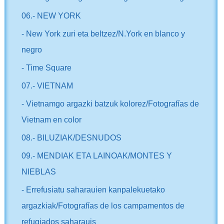
06.- NEW YORK
- New York zuri eta beltzez/N.York en blanco y
negro
- Time Square
07.- VIETNAM
- Vietnamgo argazki batzuk kolorez/Fotografías de
Vietnam en color
08.- BILUZIAK/DESNUDOS
09.- MENDIAK ETA LAINOAK/MONTES Y
NIEBLAS
- Errefusiatu saharauien kanpalekuetako
argazkiak/Fotografías de los campamentos de
refugiados saharauis