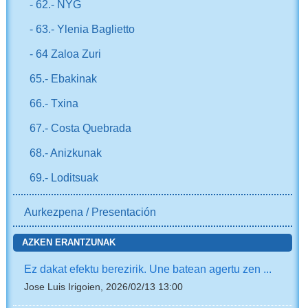
- 62.- NYG
- 63.- Ylenia Baglietto
- 64 Zaloa Zuri
65.- Ebakinak
66.- Txina
67.- Costa Quebrada
68.- Anizkunak
69.- Loditsuak
Aurkezpena / Presentación
AZKEN ERANTZUNAK
Ez dakat efektu berezirik. Une batean agertu zen ...
Jose Luis Irigoien, 2026/02/13 13:00