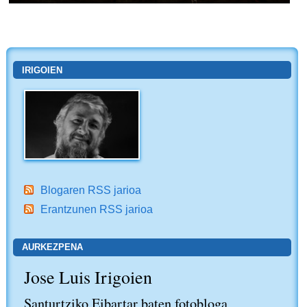
IRIGOIEN
Blogaren RSS jarioa
Erantzunen RSS jarioa
AURKEZPENA
Jose Luis Irigoien
Santurtziko Eibartar baten fotobloga