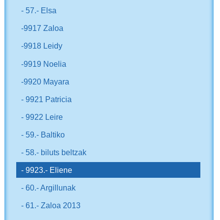
- 57.- Elsa
-9917 Zaloa
-9918 Leidy
-9919 Noelia
-9920 Mayara
- 9921 Patricia
- 9922 Leire
- 59.- Baltiko
- 58.- biluts beltzak
- 9923.- Eliene
- 60.- Argillunak
- 61.- Zaloa 2013