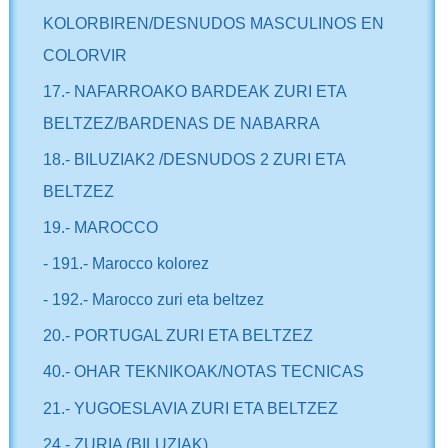
KOLORBIREN/DESNUDOS MASCULINOS EN
COLORVIR
17.- NAFARROAKO BARDEAK ZURI ETA
BELTZEZ/BARDENAS DE NABARRA
18.- BILUZIAK2 /DESNUDOS 2 ZURI ETA
BELTZEZ
19.- MAROCCO
- 191.- Marocco kolorez
- 192.- Marocco zuri eta beltzez
20.- PORTUGAL ZURI ETA BELTZEZ
40.- OHAR TEKNIKOAK/NOTAS TECNICAS
21.- YUGOESLAVIA ZURI ETA BELTZEZ
24.- ZURIA (BILUZIAK)