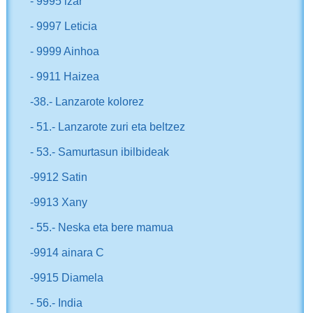
- 9995 izar
- 9997 Leticia
- 9999 Ainhoa
- 9911 Haizea
-38.- Lanzarote kolorez
- 51.- Lanzarote zuri eta beltzez
- 53.- Samurtasun ibilbideak
-9912 Satin
-9913 Xany
- 55.- Neska eta bere mamua
-9914 ainara C
-9915 Diamela
- 56.- India