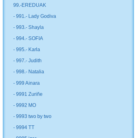
99.-EREDUAK
- 991.- Lady Godiva
- 993.- Shayla
- 994.- SOFIA
- 995.- Karla
- 997.- Judith
- 998.- Natalia
- 999 Ainara
- 9991 Zuriñe
- 9992 MO
- 9993 two by two
- 9994 TT