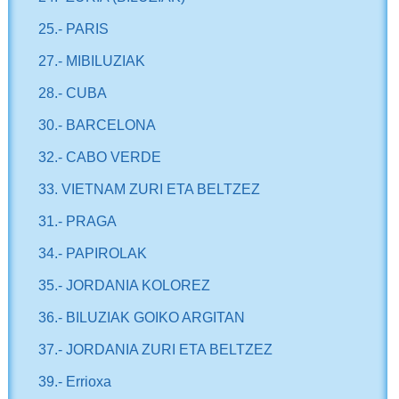
25.- PARIS
27.- MIBILUZIAK
28.- CUBA
30.- BARCELONA
32.- CABO VERDE
33. VIETNAM ZURI ETA BELTZEZ
31.- PRAGA
34.- PAPIROLAK
35.- JORDANIA KOLOREZ
36.- BILUZIAK GOIKO ARGITAN
37.- JORDANIA ZURI ETA BELTZEZ
39.- Errioxa