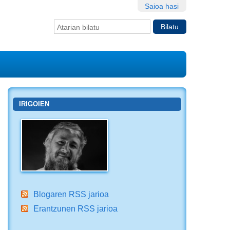
Saioa hasi
Bilatu atarian
Bilaketa
aurreratua…
IRIGOIEN
Blogaren RSS jarioa
Erantzunen RSS jarioa